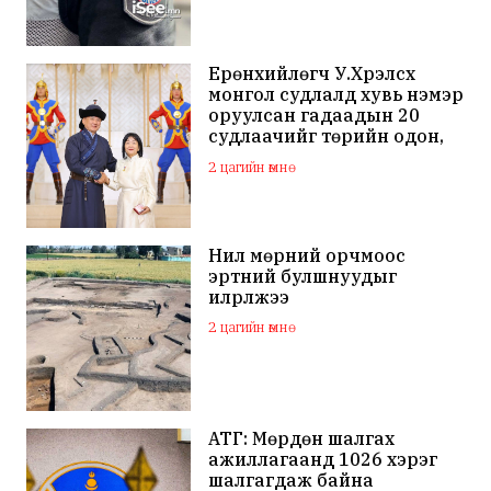
Ерөнхийлөгч У.Хүрэлсүх
монгол судлалд хувь нэмэр
оруулсан гадаадын 20
судлаачийг төрийн одон,
медалиар шагналаа
2 цагийн өмнө
Нил мөрний орчмоос
эртний булшнуудыг
илрүүлжээ
2 цагийн өмнө
АТГ: Мөрдөн шалгах
ажиллагаанд 1026 хэрэг
шалгагдаж байна