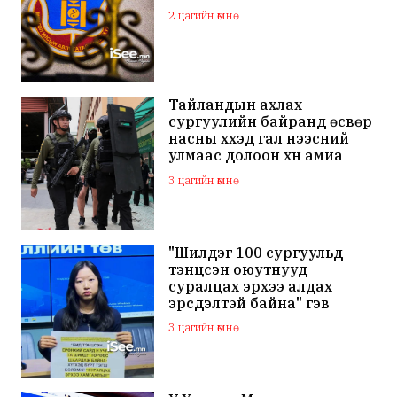
2 цагийн өмнө
Тайландын ахлах
сургуулийн байранд өсвөр
насны хүүхэд гал нээсний
улмаас долоон хүн амиа
алдаж, 30 гаруй хүн
3 цагийн өмнө
шархаджээ
"Шилдэг 100 сургуульд
тэнцсэн оюутнууд
суралцах эрхээ алдах
эрсдэлтэй байна" гэв
3 цагийн өмнө