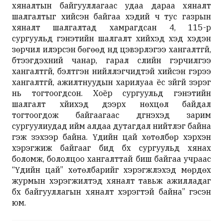
хяналтын байгууллагаас удаа дараа хяналт
шалгалтыг хийсэн байгаа хэдий ч тус газрын
хяналт шалгалтад хамрагдсан 4, 115-р
сургуульд гэнэтийн шалгалт хийхэд хэд хэдэн
зөрчил илэрсэн бөгөөд үүнд цэвэрлэгээ хангалтгүй,
бүтээгдэхүүний чанар, гарал үүслийн гэрчилгээ
хангалтгүй, бэлтгэн нийлүүлэгчидтэй хийсэн гэрээ
хангалтгүй, ажилтнуудын харилуаа ёс зүйгүй зэрэг
нь тогтоогдсон. Хоёр сургуульд гэнэтийн
шалгалт хйихэд дээрх нөхцөл байдал
тогтоогдож байгаагаас дүгнэхэд зарим
сургуулиудад ийм алдаа дутагдал нийтлэг байна
гэж үзэхээр байна. Үдийн цай хөтөлбөр хэрхэн
хэрэгжиж байгааг бид бүх сургуульд хянах
боломж, бололцоо хангалттай биш байгаа учраас
“Үдийн цай” хөтөлбарийг хэрэгжүүлэхэд мөрдөх
журмын хэрэгжилтэд хяналт тавьж ажилладаг
бүх байгууллагын хяналт хэрэгтэй байна” гэсэн
юм.