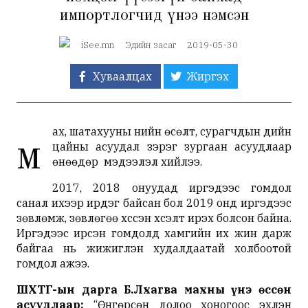
импортлогчид үнээ нэмсэн
iSee.mn
Эдийн засаг
2019-05-30
Хуваалцах
Жиргэх
ах, шатахууны үнийн өсөлт, сурагчдын үдийн
м
цайны асуудал зэрэг зургаан асуудлаар
өнөөдөр мэдээлэл хийлээ.
2017, 2018 онуудад иргэдээс гомдол
санал ихээр ирдэг байсан бол 2019 онд иргэдээс
зөвлөмж, зөвлөгөө хүссэн хүсэлт ирэх болсон байна.
Иргэдээс ирсэн гомдолд хамгийн их жин дарж
байгаа нь жижиглэн худалдаатай холбоотой
гомдол ажээ.
ШӨХТГ-ын дарга Б.Лхагва махны үнэ өссөн
асуудлаар:
“Өнгөрсөн долоо хоногоос эхлэн