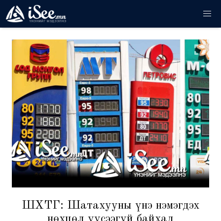
ШӨХТГ: Шатахууны үнэ нэмэгдэх
нөхцөл үүсээгүй байхад