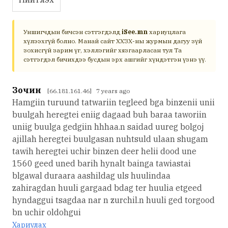
Уншигчдын бичсэн сэтгэгдэлд
iSee.mn
хариуцлага
хүлээхгүй болно. Манай сайт ХХЗХ-ны журмын дагуу зүй
зохисгүй зарим үг, хэллэгийг хязгаарласан тул Та
сэтгэгдэл бичихдээ бусдын эрх ашгийг хүндэтгэн үзнэ үү.
Зочин
[66.181.161.46] 7 years ago
Hamgiin turuund tatwariin tegleed bga binzenii unii
buulgah heregtei eniig dagaad buh baraa taworiin
uniig buulga gedgiin hhhaa.n saidad uureg bolgoj
ajillah heregtei buulgasan nuhtsuld ulaan shugam
tawih heregtei uchir binzen deer helii dood une
1560 geed uned barih hynalt bainga tawiastai
blgawal duraara aashildag uls huulindaa
zahiragdan huuli gargaad bdag ter huulia etgeed
hyndaggui tsagdaa nar n zurchil.n huuli ged torgood
bn uchir oldohgui
Хариулах