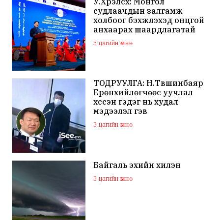
У.Хүрэлсүх: Монгол
судлаачдын залгамж
холбоог бэхжүүлэхэд онцгой
анхаарах шаардлагатай
3 цагийн өмнө
ТОДРУУЛГА: Н.Түвшинбаяр
Ерөнхийлөгчөөс уучлал
хүссэн гэдэг нь худал
мэдээлэл гэв
3 цагийн өмнө
Байгаль эхийн хилэн
3 цагийн өмнө