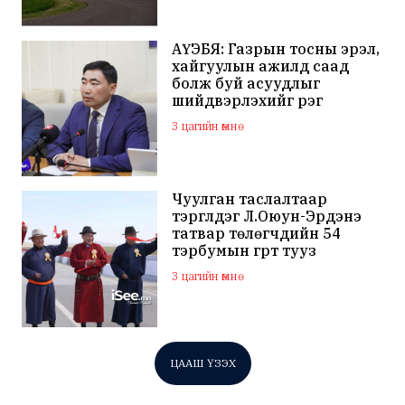
АҮЭБЯ: Газрын тосны эрэл,
хайгуулын ажилд саад
болж буй асуудлыг
шийдвэрлэхийг үүрэг
болголоо
3 цагийн өмнө
Чуулган таслалтаар
тэргүүлдэг Л.Оюун-Эрдэнэ
татвар төлөгчдийн 54
тэрбумын гүүрт тууз
хайчилж, өөрийн гавьяа
3 цагийн өмнө
мэт пи-ар хийв
ЦААШ ҮЗЭХ