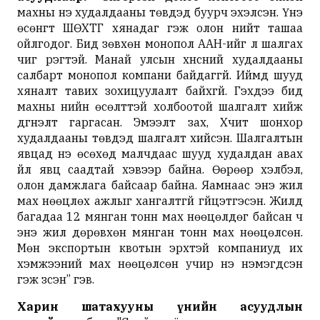
махны үнэ худалдааны төвүүдэд буурч эхэлсэн. Үнэ
өсөнгүүт ШӨХТГ хянадаг гэж олон нийт ташаа
ойлгодог. Бид зөвхөн монопол ААН-ийг л шалгах
чиг үүрэгтэй. Манай улсын хүнсний худалдааны
салбарт монопол компани байдаггүй. Иймд шууд
хяналт тавих зохицуулалт байхгүй. Гэхдээ бид
махны үнийн өсөлттэй холбоотой шалгалт хийж
дүгнэлт гаргасан. Эмээлт зах, Хүчит шонхор
худалдааны төвүүдэд шалгалт хийсэн. Шалгалтын
явцад үнэ өсөхөд малчдаас шууд худалдан авах
үйл явц саадтай хэвээр байна. Өөрөөр хэлбэл,
олон дамжлага байсаар байна. Яамнаас энэ жил
мах нөөцлөх ажлыг хангалтгүй гүйцэтгэсэн. Жилд
багадаа 12 мянган тонн мах нөөцөлдөг байсан ч
энэ жил дөрөвхөн мянган тонн мах нөөцөлсөн.
Мөн экспортын квотын эрхтэй компаниуд их
хэмжээний мах нөөцөлсөн учир үнэ нэмэгдсэн
гэж үзсэн” гэв.
Харин шатахууны үнийн асуудлын