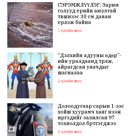
СЭРЭМЖЛҮҮЛЭГ: Зарим
голууд үерийн аюултай
түвшнээс 30 см даван
үерлэж байна
1 цагийн өмнө
“Дэлхийн адууны өдөр”-
ийн уралдаанд түрүүлж,
айрагдсан уяачдыг
шагналаа
2 цагийн өмнө
Долоодугаар сарын 1-ээс
хойш хуурамч хаяг нээж
иргэдийг залилсан 97
тохиолдол бүртгэгджээ
2 цагийн өмнө