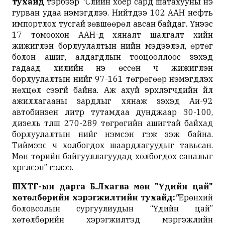
тухайд
тэрбээр "Сүүлийн хоёр сард шатахууны үнэ
гурван удаа нэмэгдлээ. Нийтдээ 102 ААН нефть
импортлох тусгай зөвшөөрөл авсан байдаг. Үүнээс
17 томоохон ААН-д хяналт шалгалт хийн
жижиглэн борлуулалтын үнийн мэдээлэл, өртөг
болон ашиг, алдагдлын тооцооллоос үзэхэд
гадаад хилийн үнэ өссөн ч жижиглэн
борлуулалтын үнийг 97-161 төгрөгөөр нэмэгдүүлэх
нөхцөл үүсээгүй байна. Аж ахуй эрхлэгчдийн үйл
ажиллагааны зардлыг хянаж үзэхэд Аи-92
автобинзен литр тутамдаа дунджаар 30-100,
дизель түлш 270-289 төгрөгийн ашигтай байхад
борлуулалтын үнийг нэмсэн гэж үзэж байна.
Тиймээс ч холбогдох шаардлагуудыг тавьсан.
Мөн төрийн байгууллагуудад холбогдох саналыг
хүргүүлсэн” гэлээ.
ШӨХТГ-ын дарга Б.Лхагва мөн "Үдийн цай"
хөтөлбөрийн хэрэгжилтийн тухайд:
"
Ерөнхий
боловсолын сургуулиудын “Үдийн цай”
хөтөлбөрийн хэрэгжилтэд мэргэжлийн