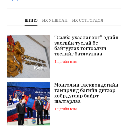
ШИНЭ
ИХ УНШСАН
ИХ СЭТГЭГДЭЛ
“Сэлбэ ухаалаг хот” эдийн
засгийн тусгай бүс
байгуулах тогтоолын
төслийг батлууллаа
1 цагийн өмнө
Монголын таеквондогийн
тамирчид багийн дүнгээр
хоёрдугаар байрт
шалгарлаа
1 цагийн өмнө