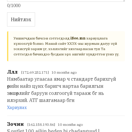
0/1000
Нийтлэх
Уншигчдын бичсэн сэтгэгдэлд
iSee.mn
хариуцлага
хүлээхгүй болно. Манай сайт ХХЗХ-ны журмын дагуу зүй
зохисгүй зарим үг, хэллэгийг хязгаарласан тул Та
сэтгэгдэл бичихдээ бусдын эрх ашгийг хүндэтгэн үзнэ үү.
Ллл
[172.69.252.171] 10 months ago
Нямбаатар угаасаа ямар ч стандарт барихгүй
өөрийн найз цүнх баригч нартаа барилгын
зөвшөөрлийг баруун солгоогүй тарааж бг нь
илэрхий. АТГ шалгамаар бгн
Хариулах
Зочин
[162.158.193.86] 10 months ago
S outlet 100 ailiin heden bi chadanguud l