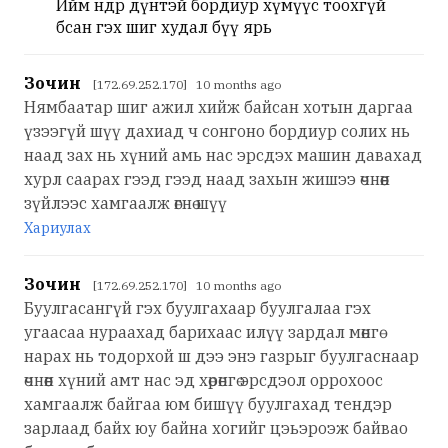
Ийм өндөр дүнтэй бордиур хүмүүс тоохгүй
бсан гэх шиг худал бүү ярь
Зочин
[172.69.252.170] 10 months ago
Нямбаатар шиг ажил хийж байсан хотын даргаа
үзээгүй шүү дахиад ч сонгоно бордиур солих нь
наад зах нь хүний амь нас эрсдэх машин давахад
хурл саарах гээд гээд наад захын жишээ өчнөөн
зүйлээс хамгаалж өгнө шүү
Хариулах
Зочин
[172.69.252.170] 10 months ago
Буулгасангүй гэх буулгахаар буулгалаа гэх
угаасаа нураахад барихаас илүү зардал мөнгө
нарах нь тодорхой ш дээ энэ газрыг буулгаснаар
өчнөөн хүний амт нас эд хөрөнгө эрсдэол оррохоос
хамгаалж байгаа юм бишүү буулгахад тендэр
зарлаад байх юу байна хогийг цэьэроэж байвао