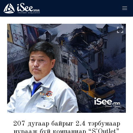
207 дугаар байрыг 2.4 тэрбумаар
нурааж буй компаниар “S'Outlet”