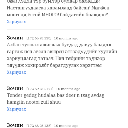
Өө.за! Хэдэн тэр бум.тэр бумаар бөмбөгддөг?
Настангуудаасаа харамлаад байсан! Мөнгө бол
монголд ёстой МНОГО! байдагийн бнашдээ?
Хариулах
Зочин
[172.68.93.138] 10 months ago
Албан тушаал ашиглаж бусдад давуу баыдал
гаргаж өнсөн авсан зөвшөөрсөн этгээдүүдийг хуулийн
хариуцлагад татаач. Нөхөн төлбөрийн тэднээр
төлүүлж хохиролбг барагдуулах хэрэгтэы
Хариулах
Зочин
[172.69.252.171] 10 months ago
Tender gedeg hudalaa bas deer n tsag avdag
hamgiin nootoi zuil shuu
Хариулах
Зочин
[172.68.93.138] 10 months ago