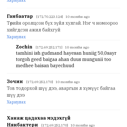
Хариулах
Ганбаатар
[172.70.223.124] 10 months ago
Төрийн оролцсон бүх зүйл хулгай. Нэг ч номоороо
хийгдсэн ажил байхгуй
Хариулах
Zochin
[172.69.252.171] 10 months ago
tamhini ish gudmand hayesan huniig 50,0sayr
torgoh geed baigaa ahan duus mungunii too
medhee baisan bayechuud
Зочин
[172.69.252.170] 10 months ago
Тов тодорхой шүү дээ, аваргын л хүмүүс байгаа
шүү дээ
Хариулах
Ханаж цадахаа мэдэхгүй
Нянбактери
[172.69.252.170] 10 months ago