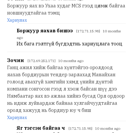
Боржуур яах вэ Ухаа худаг МСS гээд цөлмөж байгаа
новшнуудтайгаа тэмц
Хариулах
Боржуур яахав бишээ
[172.71.15.98] 10 months
ago
Их бага гэлтгүй бүгдэдтнь хариуцлага тооц
Зочин
[172.69.252.171] 10 months ago
Ганц ажил хийж байгаа хүнтэйгээ оролдоод
яахав бордиурын тендер зарлахад Манайхан
голоод авахгүй хамгийн хямд үнийн дүнтэй
компани сонгосон гээд л хэож байсан шүү дээ
Нямбаатар яах вэ ажлаа хийнэ бусад Орл ордоор
нь иднж луйвардаж байнаа хулгайчуудтайгаа
оролд хажууд нь бордиур юу ч биш
Хариулах
Яг тэгсэн байгаа ч
[172.71.15.98] 10 months ago