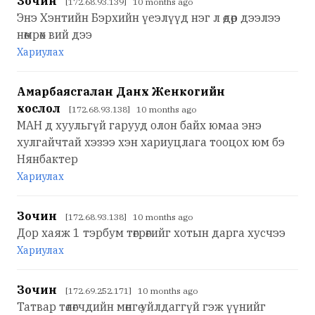
Зочин
[172.68.93.139] 10 months ago
Энэ Хэнтийн Бэрхийн үеэлүүд нэг л өдөр дээлээ
нөмрөх вий дээ
Хариулах
Амарбаясгалан Данх Женкогийн
хослол
[172.68.93.138] 10 months ago
МАН д хуульгүй гарууд олон байх юмаа энэ
хулгайчтай хэзээ хэн хариуцлага тооцох юм бэ
Нянбактер
Хариулах
Зочин
[172.68.93.138] 10 months ago
Дор хаяж 1 тэрбум төгрөгийг хотын дарга хусчээ
Хариулах
Зочин
[172.69.252.171] 10 months ago
Татвар төлөгчдийн мөнгө уйлдаггүй гэж үүнийг