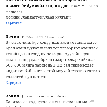
Энэ хүний халааснаас олон хэрэг олон
авилга ёс бус зүйлс гарна даа
[104.23.251.77] 10
months ago
Хогийн улайдаггүй улаан хулгайч
Хариулах
Зочин
[172.69.45.148] 10 months ago
Буулгах чинь бүр хэцүү өндөр зардал гарна шдээ.
Кран ажиллуулах шланз хог тээвэрлэх ажиллах
хүний цалин гээд их мөнгө орно муусайн кран
шланз ганц удаа ойрхон газар тээвэр хийхдээ
500-600 мянга зарим нь 1-1.2 сая төгрөг нэхдэг
авдаг юм байна лээ ёстой муухай тэгснээ татвар
талөхчгүй юун нөат мөт.
Хариулах
Зочин
[172.69.252.170] 10 months ago
Барихаасаа хэд нугалсан үнэ татварын мөнгө !!!!