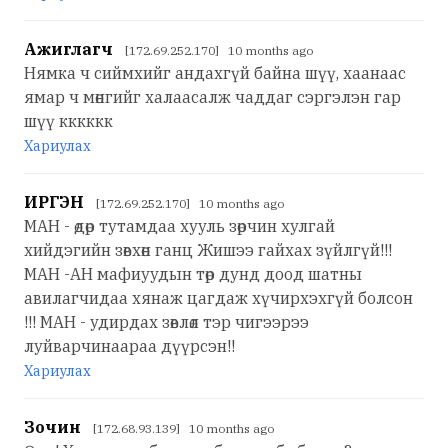
Ажиглагч
[172.69.252.170] 10 months ago
Нямка ч сиймхийг андахгүй байна шүү, хаанаас
ямар ч мөнгийг халаасалж чаддаг сэргэлэн гар
шүү кккккк
Хариулах
ИРГЭН
[172.69.252.170] 10 months ago
МАН - өдөр тутамдаа хууль зөрчин хулгай
хийдэгийн зөвхөн ганц Жишээ гайхах зүйлгүй!!!
МАН -АН мафиуудын төр дунд доод шатны
авилагчидаа хянаж цагдаж хүчирхэхгүй болсон
!!! МАН - удирдах зөвлөл тэр чигээрээ
луйварчинаараа дүүрсэн!!
Хариулах
Зочин
[172.68.93.139] 10 months ago