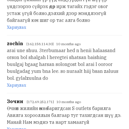
үндсээрээ сүйрэх өдөр ирж тагайх гэдэг овог
устаж үгүй болно.дэлхий дээр мэндлээгүй
байгаагүй юм шиг ор тас алга болно
Хариулах
zochin
[162.158.114.30] 10 months ago
arai une shuu. 3terbumaar hed n henii halaasand
orson bol shalgah l heregtei shatsan baishing
buulgaj bgaag harsan solongost bol arai l ooroor
buulgadag yum bna lee. so nuraalt hiij bsan zaluus
bol. gylalzuulna do
Хариулах
Зочин
[172.69.252.171] 10 months ago
Өчнөөн жилийн өмнө баригдсан S outlets барилга
Авилга хорооллын балгаар туг тахигдсан шүү дэ.
Манай Нам мэднэ та нарт хамаагүй