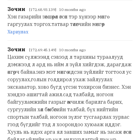
Зочин
[172.68.93.139] 10 months ago
Хэн газарийн зөвшөөрөл өгсөн тэр хүнээр мөнгө
гаргуулах торгох.татвар төлөгчийн мөнгөөр
Хариулах
Зочин
[172.69.45.149] 10 months ago
Цахим сүлжээнд сэвээд л тархины тураалууд
дэмжээд л ард нь ийм л зүйл хийгдэж, дарагдаж
өнгөрч байна.энэ мэт мөнгө идсэн зүйлийг тогтоол ус
соруулах,голын голдирол ухаж зайлуулах
экскаватор, хово бүгд үгсэн тохирсон бизнес. Хэн
хэндээ ашигтай ажил.сад талбайд, ногоон
байгууламжийн газрыг өмчилж барилга барих,
сургуулийн хөл бөмбөгийн талбай, бүх нийтийн
спортын талбай, ногоон зүлэг тусгаарлах зурвас
гээд бүгдийг тэд л хоорондоо хуюааж иддэг.
Хууль нь идэх арга ял завших замыг нь засаж өгсөн
байдаг.үйлийн үр үүд андуурдаггүй шүү.үр