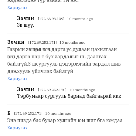
элдэвлэхээ түр азная, тм ээ...
Хариулах
Зочин
[172.68.93.139] 10 months ago
Зөв шүү.
Зочин
[172.69.252.171] 10 months ago
Газрын зөвшөөрөл өгсөн.дарга.ус.дулаан цахилгаан
өгсөн.дарга нар т бүх зардалыг нь даалгах
байлгүй.3 шсургууль цэцэрлэгийн зардал шив
дээ.хууль үйлчлэх байлгүй
Хариулах
Зочин
[172.69.252.170] 10 months ago
Тэрбумаар сургууль бариад байгаарай ккк
Б
[172.69.252.171] 10 months ago
Энэ пизда бас бузар хулгайч юм шиг бга юмдаа
Хариулах