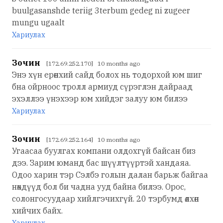
buulgasanshde teriig 3terbum gedeg ni zugeer
mungu ugaalt
Хариулах
Зочин
[172.69.252.170] 10 months ago
Энэ хүн ерөнхий сайд болох нь тодорхой юм шиг
бна ойрноос тролл армиуд сүрэглэн дайраад
эхэллээ үнэхээр юм хийдэг залуу юм билээ
Хариулах
Зочин
[172.69.252.164] 10 months ago
Угаасаа буулгах компани олдохгүй байсан биз
дээ. Зарим юманд бас шүүлтүүртэй хандаяа.
Одоо харин тэр Сэлбэ голын далан барьж байгаа
нөхдүүд бол би чадна ууд байна билээ. Орос,
солонгосуудаар хийлгэчихгүй. 20 тэрбумд өлхөн
хийчих байх.