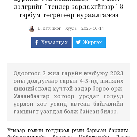
дэлгүүрийг "тендер зарлахгүйгээр" 3
тэрбум төгрөгөөр нураалгажээ
Б. Батчимэг
Хууль
2025-10-14
Хуваалцах
Жиргэх
Одоогоос 2 жил гаруйн өмнө буюу 2023
оны долдугаар сарын 4-5-нд шилжих
шөнө нийслэлд хүчтэй аадар бороо орж,
Улаанбаатар хотоор урсдаг голууд
үерлэн хот усанд автсан байгалийн
гамшигт үзэгдэл болж байсан билээ.
Улмаар голын голдирол өөрчлөн барьсан барилга,