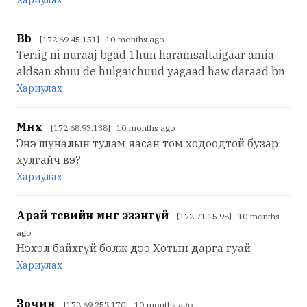
Хариулах
Bb
[172.69.45.151] 10 months ago
Teriig ni nuraaj bgad 1hun haramsaltaigaar amia
aldsan shuu de hulgaichuud yagaad haw daraad bn
Хариулах
Мөнхөө
[172.68.93.138] 10 months ago
Энэ шуналын тулам яасан том ходоодтой бузар
хулгайч вэ?
Хариулах
Арай төсөвийн мөнгө эзэнгүй
[172.71.15.98] 10 months
ago
Нэхэл байхгүй болж дээ Хотын дарга гуай
Хариулах
Зочин
[172.69.252.170] 10 months ago