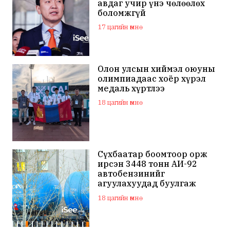
авдаг учир үнэ чөлөөлөх
боломжгүй
17 цагийн өмнө
Олон улсын хиймэл оюуны
олимпиадаас хоёр хүрэл
медаль хүртлээ
18 цагийн өмнө
Сүхбаатар боомтоор орж
ирсэн 3448 тонн АИ-92
автобензинийг
агуулахуудад буулгаж
байна
18 цагийн өмнө