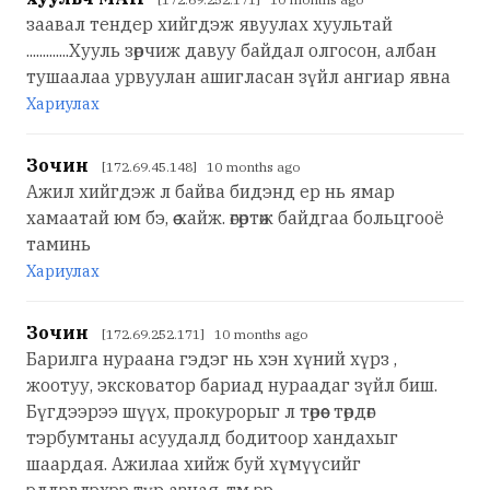
заавал тендер хийгдэж явуулах хуультай
.............Хууль зөрчиж давуу байдал олгосон, албан
тушаалаа урвуулан ашигласан зүйл ангиар явна
Хариулах
Зочин
[172.69.45.148] 10 months ago
Ажил хийгдэж л байва бидэнд ер нь ямар
хамаатай юм бэ, өө хайж. өгөртөж байдгаа больцгооё
таминь
Хариулах
Зочин
[172.69.252.171] 10 months ago
Барилга нураана гэдэг нь хэн хүний хүрз ,
жоотуу, эксковатор бариад нураадаг зүйл биш.
Бүгдээрээ шүүх, прокурорыг л төрөөс төрдөг
тэрбумтаны асуудалд бодитоор хандахыг
шаардая. Ажилаа хийж буй хүмүүсийг