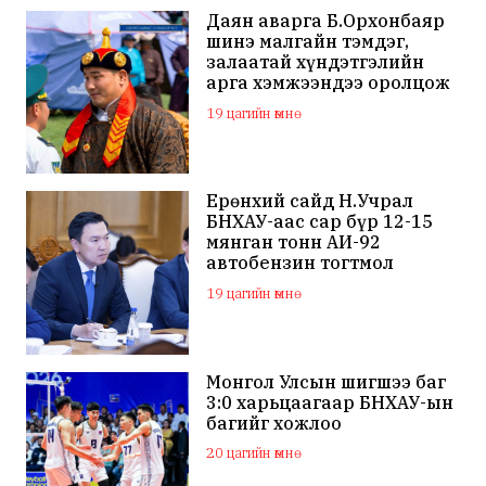
Даян аварга Б.Орхонбаяр
шинэ малгайн тэмдэг,
залаатай хүндэтгэлийн
арга хэмжээндээ оролцож
байна
19 цагийн өмнө
Ерөнхий сайд Н.Учрал
БНХАУ-аас сар бүр 12-15
мянган тонн АИ-92
автобензин тогтмол
нийлүүлэх хүсэлт тавилаа
19 цагийн өмнө
Монгол Улсын шигшээ баг
3:0 харьцаагаар БНХАУ-ын
багийг хожлоо
20 цагийн өмнө