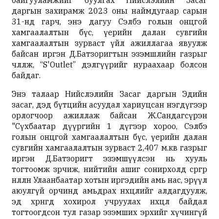
байгууламжийг буулгах Нийслэлийн Засаг
даргын захирамж 2023 оны наймдугаар сарын
31-нд гарч, энэ дагуу Сэлбэ голын онцгой
хамгаалалтын бүс, үерийн далан сувгийн
хамгаалалтын зурваст үйл ажиллагаа явуулж
байсан иргэн Д.Батзоригтын эзэмшлийн газрыг
чөлөөлж, “S'Outlet” дэлгүүрийг нураахаар болсон
байдаг.
Энэ талаар Нийслэлийн Засаг даргын Эдийн
засаг, дэд бүтцийн асуудал хариуцсан нэгдүгээр
орлогчоор ажиллаж байсан Ж.Сандагсүрэн
"Сүхбаатар дүүргийн 1 дүгээр хороо, Сэлбэ
голын онцгой хамгаалалтын бүс, үерийн далан
сувгийн хамгаалалтын зурваст 2,407 м.кв газрыг
иргэн Д.Батзоригт эзэмшүүлсэн нь хууль
тогтоомж зөрчиж, нийтийн ашиг сонирхолд сөргөөр
нөлөөлөн Улаанбаатар хотын иргэдийн амь нас, эрүүл
аюулгүй орчинд амьдрах нөхцөлийг алдагдуулж,
эд хөрөнгөд хохирол учруулах нөхцөл байдал
тогтоогдсон тул газар эзэмших эрхийг хүчингүй