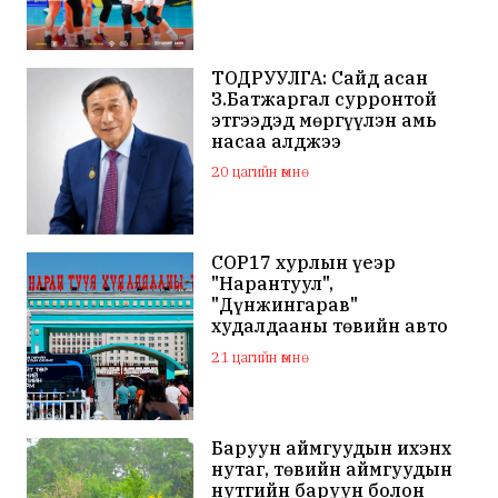
ТОДРУУЛГА: Сайд асан
З.Батжаргал сурронтой
этгээдэд мөргүүлэн амь
насаа алджээ
20 цагийн өмнө
COP17 хурлын үеэр
"Нарантуул",
"Дүнжингарав"
худалдааны төвийн авто
зогсоолыг хаана
21 цагийн өмнө
Баруун аймгуудын ихэнх
нутаг, төвийн аймгуудын
нутгийн баруун болон