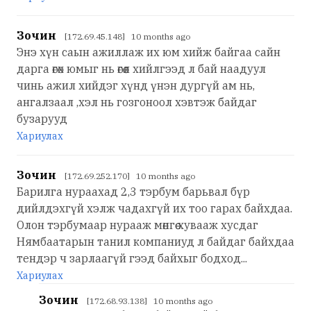
Зочин
[172.69.45.148] 10 months ago
Энэ хүн саын ажиллаж их юм хийж байгаа сайн
дарга өгөх юмыг нь өгөөл хийлгээд л бай наадуул
чинь ажил хийдэг хүнд үнэн дургүй ам нь,
ангалзаал ,хэл нь гозгоноол хэвтэж байдаг
бузарууд
Хариулах
Зочин
[172.69.252.170] 10 months ago
Барилга нураахад 2,3 тэрбум барьвал бүр
дийлдэхгүй хэлж чадахгүй их тоо гарах байхдаа.
Олон тэрбумаар нурааж мөнгөө хувааж хусдаг
Нямбаатарын танил компаниуд л байдаг байхдаа
тендэр ч зарлаагүй гээд байхыг бодход...
Хариулах
Зочин
[172.68.93.138] 10 months ago