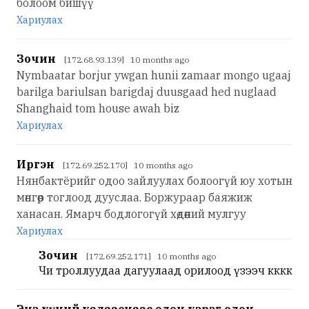
болоом бишүү
Хариулах
Зочин
[172.68.93.139] 10 months ago
Nymbaatar borjur ywgan hunii zamaar mongo ugaaj
barilga bariulsan barigdaj duusgaad hed nuglaad
Shanghaid tom house awah biz
Хариулах
Иргэн
[172.69.252.170] 10 months ago
Нянбактёрийг одоо зайлуулах болоогүй юу хотын
мөнгөөр тоглоод дууслаа. Боржураар баяжиж
ханасан. Ямарч бодлогогүй хөдөөний мулгуу
Хариулах
Зочин
[172.69.252.171] 10 months ago
Чи троллуудаа дагуулаад орилоод үзээч кккк