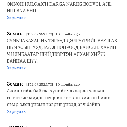
OMNOH HULGAICH DARGA NARIIG BODVOL AJIL
HIIJ BNA SHUI
Хариулах
Зочин
[172.69.252.170] 10 months ago
СУМЬЯАБАЗАР НЬ ТЭГЭЭД ДЭЛГҮҮРИЙГ БУУЛГАХ
НЬ ЯАСЫН. ХУДЛАА Л ПОПРООД БАЙСАН. ХАРИН
Ч НЯМБААТАР ШИЙДВЭРТЭЙ АЛХАМ ХИЙЖ
БАЙНАА ШҮҮ.
Хариулах
Зочин
[172.69.252.170] 10 months ago
Ажил хийж байгаа хүнийг яахаараа заавал
гоочилж байдаг юм өөр ингэж хэн хийсэн билээ
ямар олон улсын газрыг улсад авч байна
Хариулах