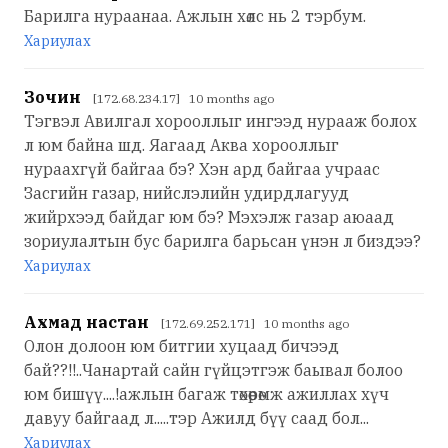
Барилга нураанаа. Ажлын хөлс нь 2 тэрбум.
Хариулах
Зочин
[172.68.234.17] 10 months ago
Тэгвэл Авилгал хорооллыг ингээд нурааж болох
л юм байна шд. Яагаад Аква хорооллыг
нураахгүй байгаа бэ? Хэн ард байгаа учраас
Засгийн газар, нийслэлийн удирдлагууд
жийрхээд байдаг юм бэ? Мэхэлж газар аюаад
зориулалтын бус барилга барьсан үнэн л биздээ?
Хариулах
Ахмад настан
[172.69.252.171] 10 months ago
Олон долоон юм битгии хуцаад бичээд
бай??!!..Чанартай сайн гүйцэтгэж баывал болоо
юм бишүү....!ажлын багаж төхөөрөмж ажиллах хүч
давуу байгаад л.....тэр Ажилд бүү саад бол...
Хариулах