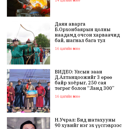
14 цагийн өмнө
Даян аварга
Б.Орхонбаярын цолны
наадамд очсон харваачид
бай, шагнал бага тул
наадамд оролцохгүй
16 цагийн өмнө
гэдгээ мэдэгдлээ
ВИДЕО: Улсын заан
Д.Алтанцоожийг 3 өрөө
байр хоёрыг, 250 сая
төгрөг болон “Ланд 300”
маркийн автомашинаар
16 цагийн өмнө
мялаажээ
Н.Учрал: Бид шатахууны
90 хувийг нэг эх үүсгэврээс