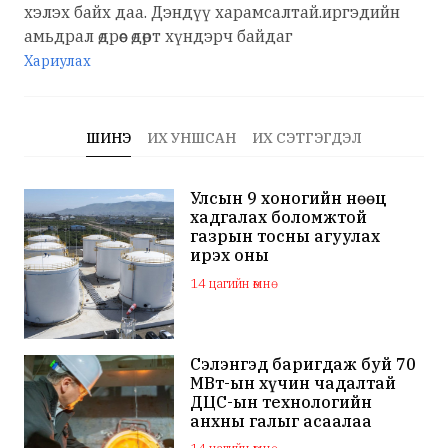
хэлэх байх даа. Дэндүү харамсалтай.иргэдийн
амьдрал өдрөөс өдөрт хүндэрч байдаг
Хариулах
ШИНЭ
ИХ УНШСАН
ИХ СЭТГЭГДЭЛ
Улсын 9 хоногийн нөөц
хадгалах боломжтой
газрын тосны агуулах
ирэх оны
арванхоёрдугаар сар
14 цагийн өмнө
ашиглалтад орно
Сэлэнгэд баригдаж буй 70
МВт-ын хүчин чадалтай
ДЦС-ын технологийн
анхны галыг асаалаа