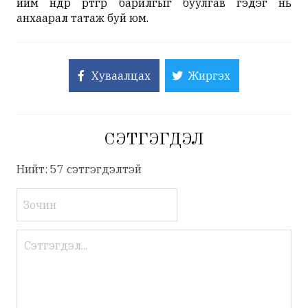
ийм өндөр өртөгөөр барилгыг буулгав гэдэг нь
анхаарал татаж буй юм.
Хуваалцах
Жиргэх
СЭТГЭГДЭЛ
Нийт: 57 сэтгэгдэлтэй