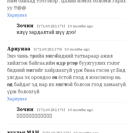
Ийм байхад тэтгэвэр , цалин нэмэх боломж гарах
уу !!!@@
Хариулах
Зочин
[172.69.252.171] 10 months ago
илүү зардалтай шүү дээ!
Ариунаа
[172.69.252.170] 10 months ago
Энэ чинь төрийн мөнгө бидний татвараар ажил
хийлгэж байгаа.ийм өндөр өртөгөөр буулгуулнх гэлэг
бидний мөнгийг хайрлахгүй үрж бнаа гэсэн үг.Бид
улсдаа эх орондоо өгөх ёстой гээд л нэхсэнээр нь
өгөөд байдаг эд нар их мөнгөтэй болсон гээд хамаагүй
үрж болохгүй
Хариулах
Зочин
[172.69.252.171] 10 months ago
👍🏻👍🏻👍🏻👍🏻👍🏻👍🏻
хуульч МАН
[172.69.252.171] 10 months ago