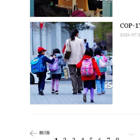
CОР-1
2026-07-
…
ӨМНӨХ