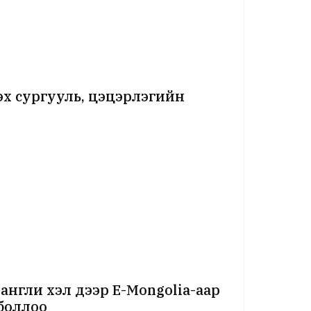
х сургууль, цэцэрлэгийн
англи хэл дээр E-Mongolia-аар
боллоо