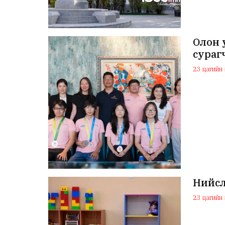
Олон 
сураг
23 цагийн ө
Нийсл
23 цагийн ө