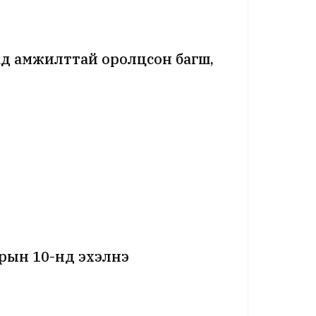
д амжилттай оролцсон багш,
рын 10-нд эхэлнэ