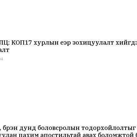
Ц: КОП17 хурлын үеэр зохицуулалт хийгдэ
алт
04
, бүрэн дунд боловсролын тодорхойлолтыг 
улан цахим апостильтай авах боломжтой 