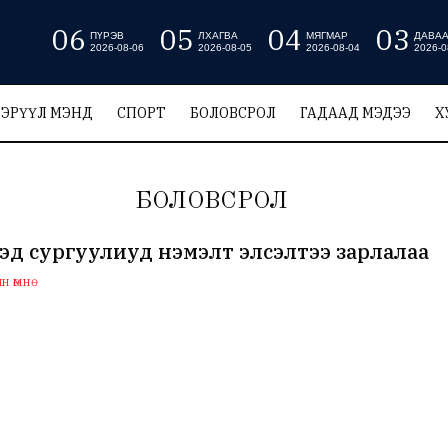
06
05
04
03
ПҮРЭВ
ЛХАГВА
МЯГМАР
ДАВА
2026-08-06
2026-08-05
2026-08-04
2026-0
ЭРҮҮЛ МЭНД
СПОРТ
БОЛОВСРОЛ
ГАДААД МЭДЭЭ
Х
БОЛОВСРОЛ
ээд сургуулиуд нэмэлт элсэлтээ зарлалаа
 өмнө