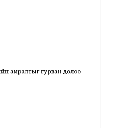
йн амралтыг гурван долоо