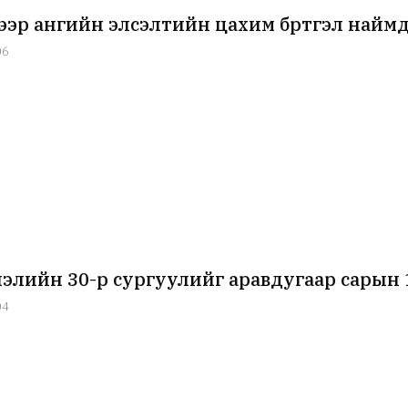
гээр ангийн элсэлтийн цахим бүртгэл найм
06
элийн 30-р сургуулийг аравдугаар сарын 
04