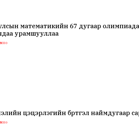
улсын математикийн 67 дугаар олимпиада
чдаа урамшууллаа
мнө
элийн цэцэрлэгийн бүртгэл наймдугаар са
мнө