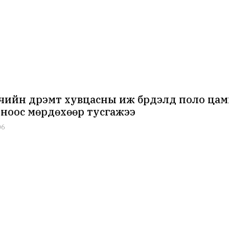
чийн дүрэмт хувцасны иж бүрдэлд поло ца
оноос мөрдөхөөр тусгажээ
06