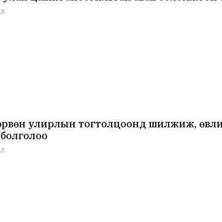
28
өрвөн улирлын тогтолцоонд шилжиж, өвли
 болголоо
28