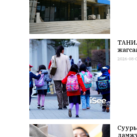
ТАНИЛ
жагса
2026-08-
Суурь
дамжу