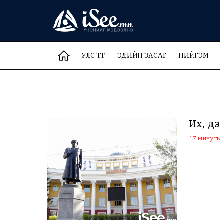
УЛС ТӨР
ЭДИЙН ЗАСАГ
НИЙГЭМ
Их, д
17 минутын