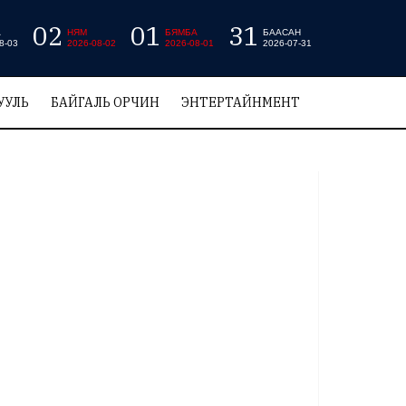
02
01
31
А
НЯМ
БЯМБА
БААСАН
8-03
2026-08-02
2026-08-01
2026-07-31
УУЛЬ
БАЙГАЛЬ ОРЧИН
ЭНТЕРТАЙНМЕНТ