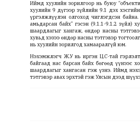
Иймд хуулийн зорилгоор нь буюу “объекти
хуулийн 9 дүгээр зүйлийн 9.1 дэх хэсгий
үргэлжлүүлэн олгоход чиглэгдсэн байна. 
амьдарсан байх” гэсэн (9.1.1-9.1.2 зүйл)
шаардлагыг хангаж, өндөр насны тэтгэвэ
хувьд хэзээ өндөр насны тэтгэвэр тогтоолго
нь хуулийн зорилгод хамааралгүй юм.
Нэхэмжлэгч Ж.У нь иргэн Ц.С-тай гэрлэлт
байгаад нас барсан байх бөгөөд үүнээс х
шаардлагыг хангасан гэж үзнэ. Иймд нэх
тэтгэвэр авах эрхтэй гэж Улсын дээд шүүх