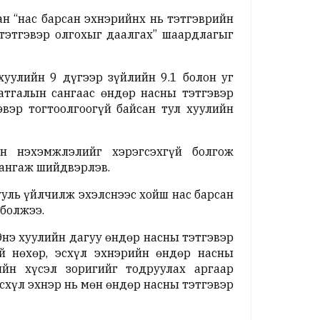
н “нас барсан эхнэрийнх нь тэтгэврийн
 тэтгэвэр олгохыг даалгах” шаардлагыг
уулийн 9 дүгээр зүйлийн 9.1 болон уг
атгалын сангаас өндөр насны тэтгэвэр
эвэр тогтоолгоогүй байсан тул хуулийн
н нэхэмжлэлийг хэрэгсэхгүй болгож
ангаж шийдвэрлэв.
ууль үйлчилж эхэлснээс хойш нас барсан
й болжээ.
Энэ хуулийн дагуу өндөр насны тэтгэвэр
й нөхөр, эсхүл эхнэрийн өндөр насны
ийн хүсэл зоригийг тодруулах аргаар
эсхүл эхнэр нь мөн өндөр насны тэтгэвэр