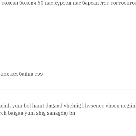
төлсөн боловч 60 нас хүрээд нас барсан ,тэт тогтоолг
олох юм байна тээ
hchih yum bol hamt dagaad vhehiig l hvsenee vhsen negii
rch baigaa yum shig sanagdaj bn