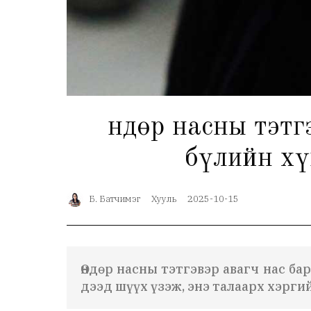
Өндөр насны тэт
бүлийн хү
Б. Батчимэг
Хууль
2025-10-15
Өндөр насны тэтгэвэр авагч нас б
дээд шүүх үзэж, энэ талаарх хэрг