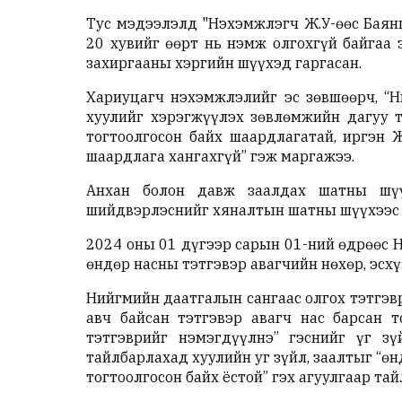
Тус мэдээлэлд "
Нэхэмжлэгч Ж.У-өөс Баян
20 хувийг өөрт нь нэмж олгохгүй байгаа 
захиргааны хэргийн шүүхэд гаргасан.
Хариуцагч нэхэмжлэлийг эс зөвшөөрч, “Н
хуулийг хэрэгжүүлэх зөвлөмжийн дагуу т
тогтоолгосон байх шаардлагатай, иргэн Ж
шаардлага хангахгүй” гэж маргажээ.
Анхан болон давж заалдах шатны шүү
шийдвэрлэснийг хяналтын шатны шүүхээс 
2024 оны 01 дүгээр сарын 01-ний өдрөөс 
өндөр насны тэтгэвэр авагчийн нөхөр, эсх
Нийгмийн даатгалын сангаас олгох тэтгэвр
авч байсан тэтгэвэр авагч нас барсан 
тэтгэврийг нэмэгдүүлнэ” гэснийг үг зү
тайлбарлахад хуулийн уг зүйл, заалтыг “өн
тогтоолгосон байх ёстой” гэх агуулгаар та