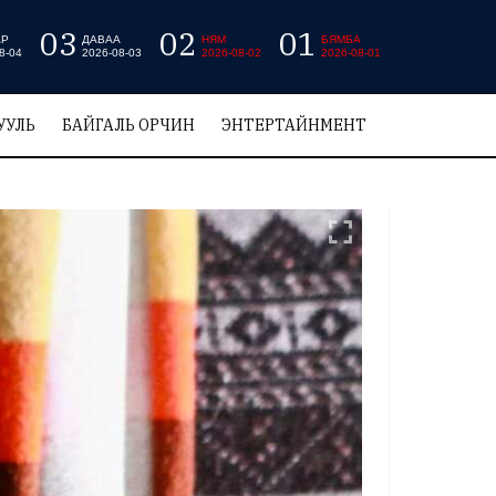
03
02
01
АР
ДАВАА
НЯМ
БЯМБА
8-04
2026-08-03
2026-08-02
2026-08-01
УУЛЬ
БАЙГАЛЬ ОРЧИН
ЭНТЕРТАЙНМЕНТ