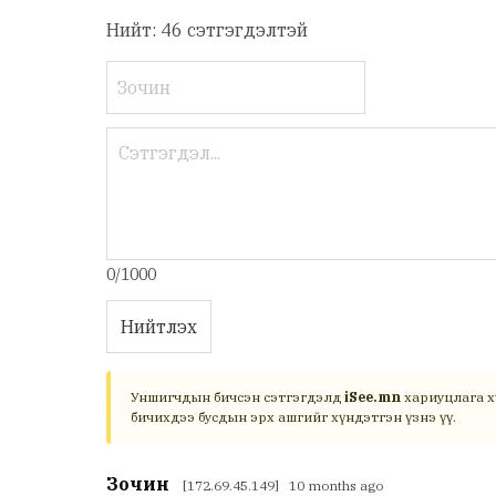
Нийт: 46 сэтгэгдэлтэй
0/1000
Нийтлэх
Уншигчдын бичсэн сэтгэгдэлд
iSee.mn
хариуцлага х
бичихдээ бусдын эрх ашгийг хүндэтгэн үзнэ үү.
Зочин
[172.69.45.149] 10 months ago