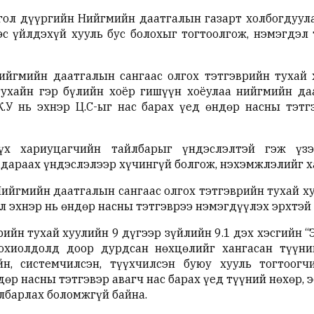
гол дүүргийн Нийгмийн даатгалын газарт холбогдуула
эс үйлдэхүй хууль бус болохыг тогтоолгож, нэмэгдэл
ийгмийн даатгалын сангаас олгох тэтгэврийн тухай х
ухайн гэр бүлийн хоёр гишүүн хоёулаа нийгмийн да
.У нь эхнэр Ц.С-ыг нас барах үед өндөр насны тэтг
х хариуцагчийн тайлбарыг үндэслэлтэй гэж үзэ
дараах үндэслэлээр хүчингүй болгож, нэхэмжлэлийг х
Нийгмийн даатгалын сангаас олгох тэтгэврийн тухай х
үл эхнэр нь өндөр насны тэтгэврээ нэмэгдүүлэх эрхтэ
ийн тухай хуулийн 9 дүгээр зүйлийн 9.1 дэх хэсгийн “
тохиолдолд доор дурдсан нөхцөлийг хангасан түүни
йн, системчилсэн, түүхчилсэн буюу хууль тогтоогч
дөр насны тэтгэвэр авагч нас барах үед түүний нөхөр, 
йлбарлах боломжгүй байна.