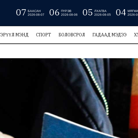
07
06
05
04
БААСАН
ПҮРЭВ
ЛХАГВА
МЯГМ
2026-08-07
2026-08-06
2026-08-05
2026-0
ЭРҮҮЛ МЭНД
СПОРТ
БОЛОВСРОЛ
ГАДААД МЭДЭЭ
Х