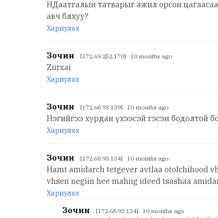
НДаатгалын татварыг ажил орсон цагаасаа 
авч блхуу?
Хариулах
Зочин
[172.69.252.170] 10 months ago
Zurxai
Хариулах
Зочин
[172.68.93.139] 10 months ago
Нэгийгээ хурдан үхээсэй гэсэн бодолтой б
Хариулах
Зочин
[172.68.93.134] 10 months ago
Hamt amidarch tetgever avtlaa otolchihood v
vhsen negiin hee mahiig ideed tsashaa amida
Хариулах
Зочин
[172.68.93.134] 10 months ago