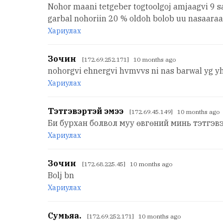
Nohor maani tetgeber togtoolgoj amjaagvi 9 sar
garbal nohoriin 20 % oldoh bolob uu nasaaraa
Хариулах
Зочин
[172.69.252.171] 10 months ago
nohorgvi ehnergvi hvmvvs ni nas barwal yg yh
Хариулах
Тэтгэвэртэй эмээ
[172.69.45.149] 10 months ago
Би бурхан болвол муу өвгөний минь тэтгэв
Хариулах
Зочин
[172.68.225.45] 10 months ago
Bolj bn
Хариулах
Сумьяа.
[172.69.252.171] 10 months ago