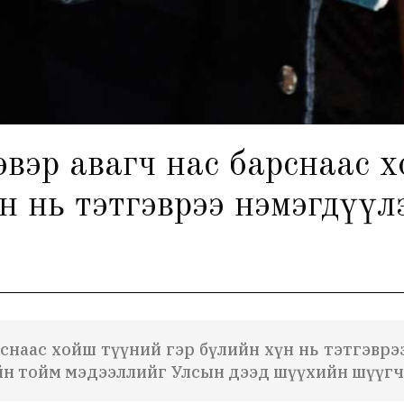
гэвэр авагч нас барснаас 
н нь тэтгэврээ нэмэгдүүл
арснаас хойш түүний гэр бүлийн хүн нь тэтгэвр
ийн тойм мэдээллийг
Улсын дээд шүүхийн шүүгч