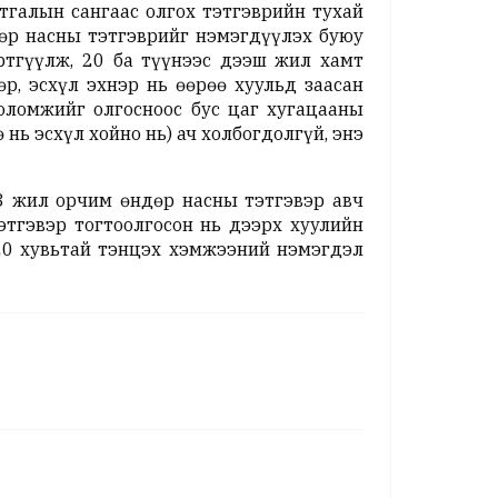
тгалын сангаас олгох тэтгэврийн тухай
дөр насны тэтгэврийг нэмэгдүүлэх буюу
үртгүүлж, 20 ба түүнээс дээш жил хамт
өр, эсхүл эхнэр нь өөрөө хуульд заасан
оломжийг олгосноос бус цаг хугацааны
 нь эсхүл хойно нь) ач холбогдолгүй, энэ
 3 жил орчим өндөр насны тэтгэвэр авч
этгэвэр тогтоолгосон нь дээрх хуулийн
20 хувьтай тэнцэх хэмжээний нэмэгдэл