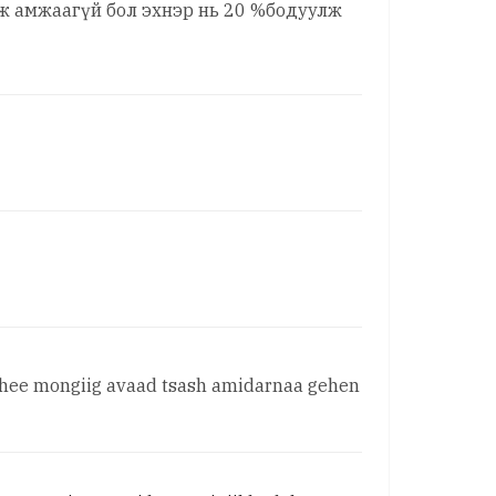
ож амжаагүй бол эхнэр нь 20 %бодуулж
nhee mongiig avaad tsash amidarnaa gehen