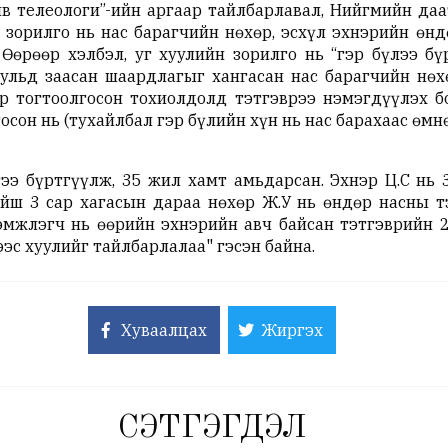
в телеологи”-ийн аргаар тайлбарлавал, Нийгмийн даа
н зорилго нь нас барагчийн нөхөр, эсхүл эхнэрийн өн
Өөрөөр хэлбэл, уг хуулийн зорилго нь “гэр бүлээ б
 хуульд заасан шаардлагыг хангасан нас барагчийн нөх
р тогтоолгосон тохиолдолд тэтгэврээ нэмэгдүүлэх б
сон нь (тухайлбал гэр бүлийн хүн нь нас барахаас өмнө
ээ бүртгүүлж, 35 жил хамт амьдарсан. Эхнэр Ц.С нь
ойш 3 сар хагасын дараа нөхөр Ж.У нь өндөр насны т
эмжлэгч нь өөрийн эхнэрийн авч байсан тэтгэврийн 
ээс хуулийг тайлбарлалаа" гэсэн байна.
Хуваалцах
Жиргэх
СЭТГЭГДЭЛ