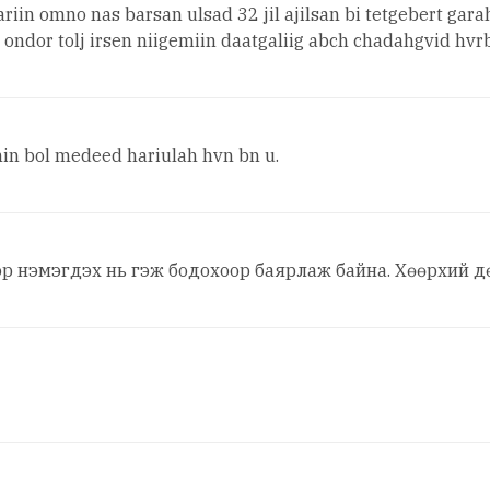
iin omno nas barsan ulsad 32 jil ajilsan bi tetgebert gara
 ondor tolj irsen niigemiin daatgaliig abch chadahgvid hv
in bol medeed hariulah hvn bn u.
эр нэмэгдэх нь гэж бодохоор баярлаж байна. Хөөрхий д