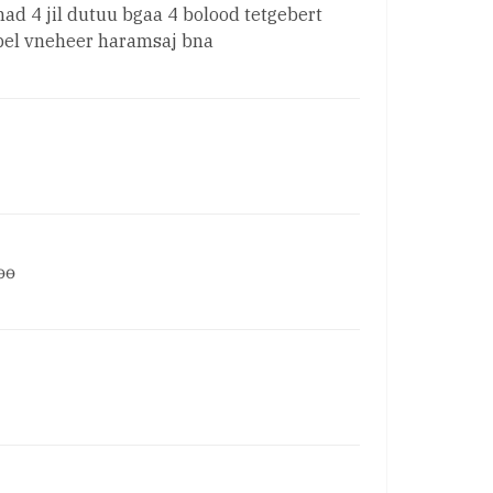
had 4 jil dutuu bgaa 4 bolood tetgebert
rbel vneheer haramsaj bna
өө