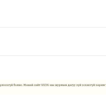
үлээхгүй болно. Манай сайт ХХЗХ-ны журмын дагуу зүй зохисгүй зарим ү