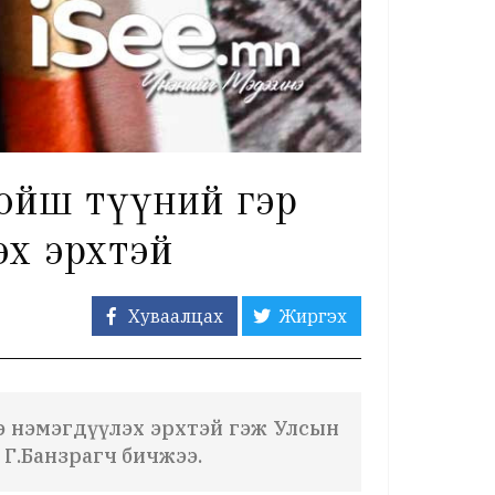
хойш түүний гэр
эх эрхтэй
Хуваалцах
Жиргэх
ээ нэмэгдүүлэх эрхтэй гэж Улсын
 Г.Банзрагч бичжээ.