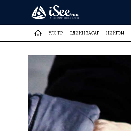
УЛС ТӨР
ЭДИЙН ЗАСАГ
НИЙГЭМ