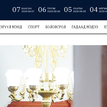
07
06
05
04
БААСАН
ПҮРЭВ
ЛХАГВА
МЯГМ
2026-08-07
2026-08-06
2026-08-05
2026-0
ЭРҮҮЛ МЭНД
СПОРТ
БОЛОВСРОЛ
ГАДААД МЭДЭЭ
Х