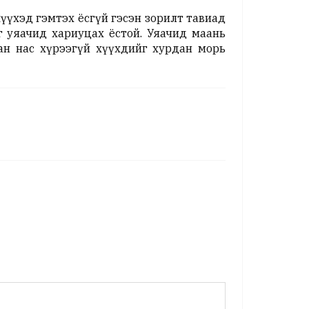
үүхэд гэмтэх ёсгүй гэсэн зорилт тавиад
 уяачид хариуцах ёстой. Уяачид маань
ман нас хүрээгүй хүүхдийг хурдан морь