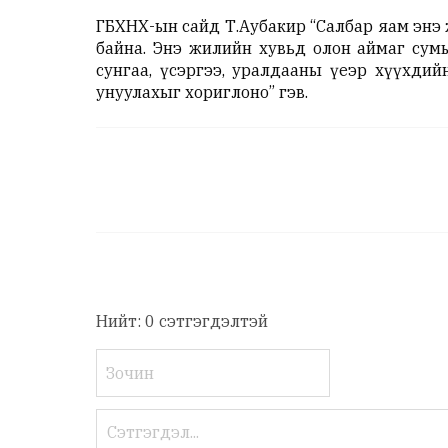
ГБХНХ-ын сайд Т.Аубакир “Салбар яам энэ 
байна. Энэ жилийн хувьд олон аймаг сум
сунгаа, үсэргээ, уралдааны үеэр хүүхдий
унуулахыг хориглоно” гэв.
Нийт: 0 сэтгэгдэлтэй