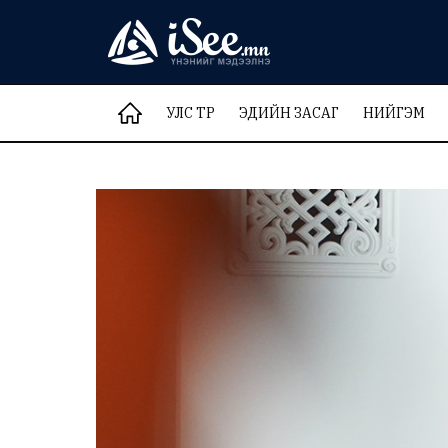
УЛС ТӨР
ЭДИЙН ЗАСАГ
НИЙГЭМ