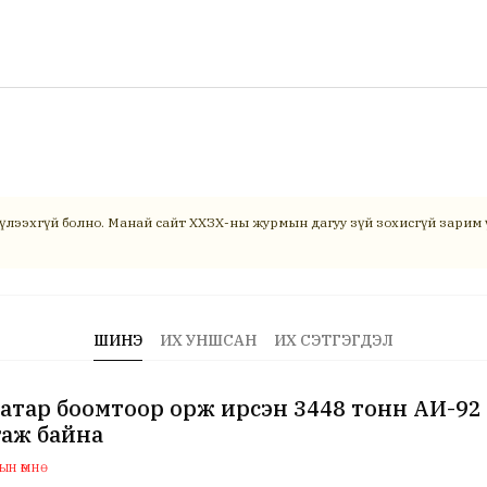
үлээхгүй болно. Манай сайт ХХЗХ-ны журмын дагуу зүй зохисгүй зарим ү
ШИНЭ
ИХ УНШСАН
ИХ СЭТГЭГДЭЛ
атар боомтоор орж ирсэн 3448 тонн АИ-92
гаж байна
н өмнө