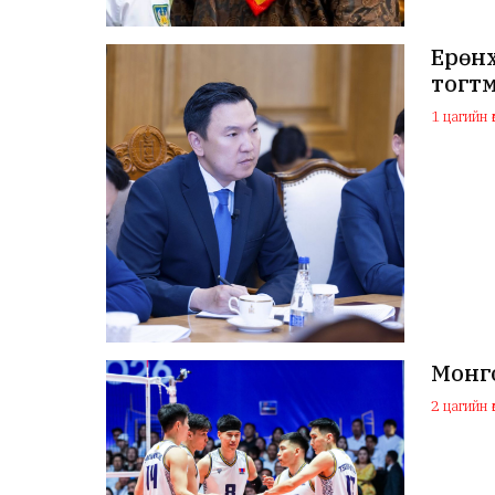
Ерөнх
тогтм
1 цагийн ө
Монго
2 цагийн ө