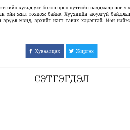
жилийн хувьд улс болон орон нутгийн наадмаар нэг ч х
ын ойн жил тохиож байна. Хүүхдийн аюулгүй байдлыг
н эрүүл мэнд, эрхийг нэгт тавих хэрэгтэй. Мөн най
Хуваалцах
Жиргэх
СЭТГЭГДЭЛ