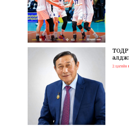
ТОДРУ
алдж
2 цагийн ө