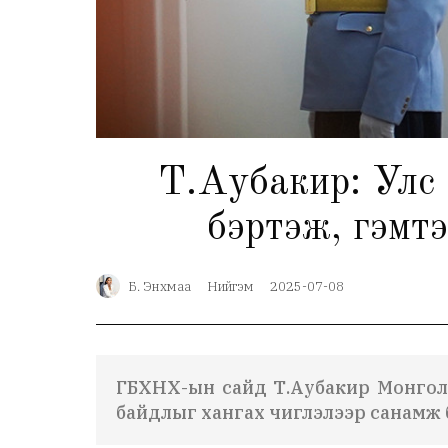
Т.Аубакир: Улс 
бэртэж, гэмтэ
Б. Энхмаа
Нийгэм
2025-07-08
ГБХНХ-ын сайд Т.Аубакир Монголы
байдлыг хангах чиглэлээр санамж 