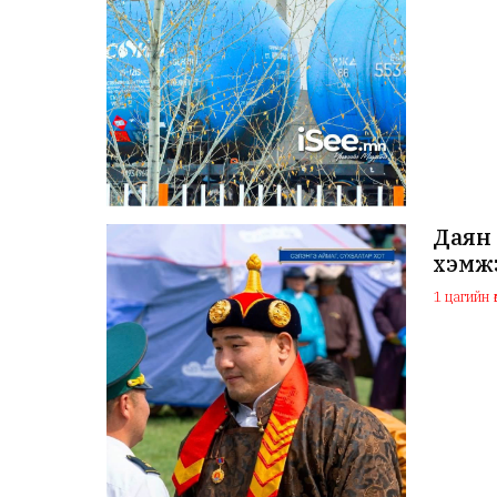
Даян 
хэмж
1 цагийн ө