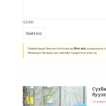
0/1000
Нийтлэх
Уншигчдын бичсэн сэтгэгдэлд
iSee.mn
хариуцлага х
бичихдээ бусдын эрх ашгийг хүндэтгэн үзнэ үү.
Сүхба
буул
16 минуты