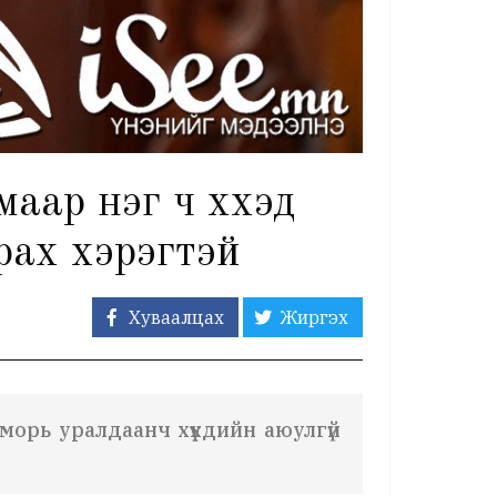
ар нэг ч хүүхэд
рах хэрэгтэй
Хуваалцах
Жиргэх
рь уралдаанч хүүхдийн аюулгүй