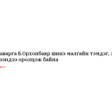
аварга Б.Орхонбаяр шинэ малгайн тэмдэг,
ээндээ оролцож байна
мнө