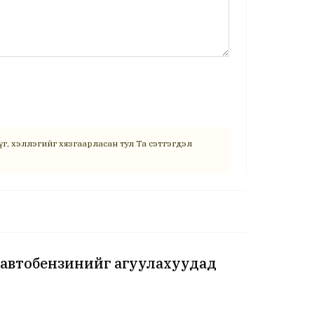
г, хэллэгийг хязгаарласан тул Та сэтгэгдэл
 автобензинийг агуулахуудад