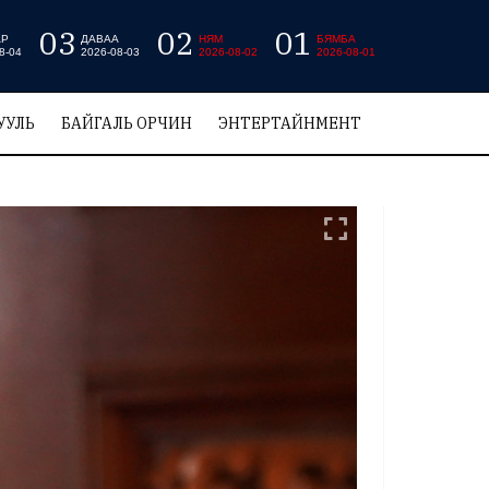
03
02
01
АР
ДАВАА
НЯМ
БЯМБА
8-04
2026-08-03
2026-08-02
2026-08-01
УУЛЬ
БАЙГАЛЬ ОРЧИН
ЭНТЕРТАЙНМЕНТ