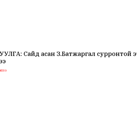
УЛГА: Сайд асан З.Батжаргал сурронтой э
ээ
мнө