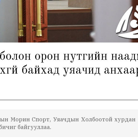
болон орон нутгийн наадма
хгүй байхад уяачид анхаа
н Морин Спорт, Уяачдын Холбоотой хурдан мо
бичиг байгууллаа.