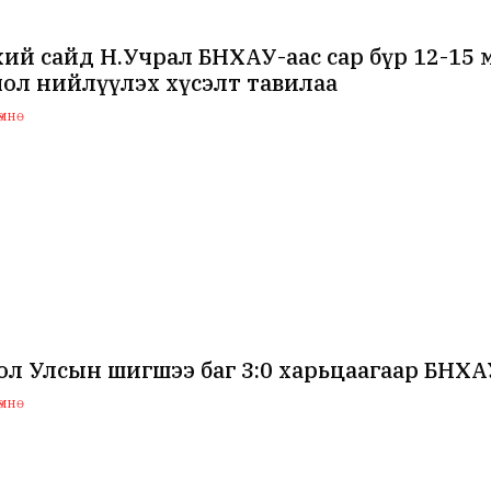
ий сайд Н.Учрал БНХАУ-аас сар бүр 12-15
ол нийлүүлэх хүсэлт тавилаа
мнө
л Улсын шигшээ баг 3:0 харьцаагаар БНХ
мнө