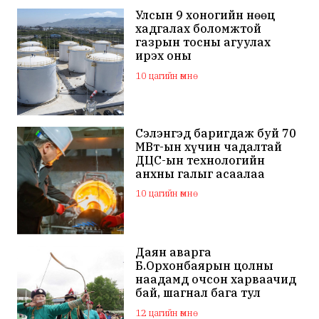
Улсын 9 хоногийн нөөц
хадгалах боломжтой
газрын тосны агуулах
ирэх оны
арванхоёрдугаар сар
10 цагийн өмнө
ашиглалтад орно
Сэлэнгэд баригдаж буй 70
МВт-ын хүчин чадалтай
ДЦС-ын технологийн
анхны галыг асаалаа
10 цагийн өмнө
Даян аварга
Б.Орхонбаярын цолны
наадамд очсон харваачид
бай, шагнал бага тул
наадамд оролцохгүй
12 цагийн өмнө