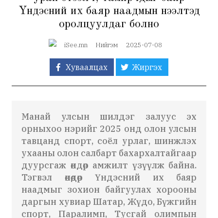
Үндэсний их баяр наадмын нээлтэд
оролцуулдаг болно
iSee.mn
Нийгэм
2025-07-08
Хуваалцах
Жиргэх
Манай улсын шилдэг залуус эх
орныхоо нэрийг 2025 онд олон улсын
тавцанд спорт, соёл урлаг, шинжлэх
ухааны олон салбарт бахархалтайгаар
дуурсгаж өндөр амжилт үзүүлж байна.
Тэгвэл өнөөдөр Үндэсний их баяр
наадмыг зохион байгуулах хорооны
даргын хувиар Шатар, Жүдо, Бүжгийн
спорт, Паралимп, Тусгай олимпын