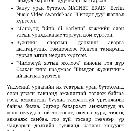
шилдэг баритон” дуучнаар шалгарсан.
Залуу уран бүтээлч MAGNET BRAIN “Berlin
Music Video Awards”-аас “Шилдэг дуу” шагнал
хүртсэн.
Г.Гансүлд “Città di Barletta” хөгжмийн олон
улсын уралдаанаас тэргүүн цом хүртсэн.
Бүжгийн спортын дэлхийн аварга
шалгаруулах тэмцээнээс Монгол тамирчид
гурван алтан медаль хүртсэн.
“Чимээгүй хотын жолооч” киноны гол дүр
Осакан кино наадмаас “Шилдэг жүжигчин”-
ий шагнал хүртсэн.
Үндэсний урлагийн их театрын уран бүтээлчид
олон улсын тавцанд амжилттай тоглож байгаа
гээд амжилтын буухиа тасралтгүй үргэлжилж
байгаа билээ. Эдгээр бахархалт амжилтууд нь
монголчуудын ой тогтоолт, оюуны хурд, төвлөрөл,
авхаалж самбаа, гоо зүй, тэсвэр тэвчээр, ур
чадварыг дэлхийн түвшинд батлан харуулж