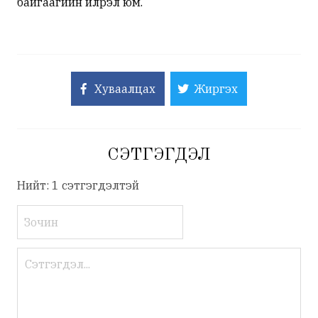
байгаагийн илрэл юм.
Хуваалцах
Жиргэх
СЭТГЭГДЭЛ
Нийт: 1 сэтгэгдэлтэй