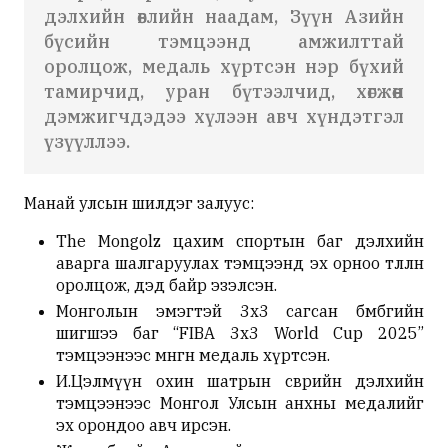
дэлхийн өвлийн наадам, Зүүн Азийн
бүсийн тэмцээнд амжилттай
оролцож, медаль хүртсэн нэр бүхий
тамирчид, уран бүтээлчид, хөгжөөн
дэмжигчдэдээ хүлээн авч хүндэтгэл
үзүүллээ.
Манай улсын шилдэг залуус:
The Mongolz цахим спортын баг дэлхийн
аварга шалгаруулах тэмцээнд эх орноо төлөөлөн
оролцож, дэд байр эзэлсэн.
Монголын эмэгтэй 3х3 сагсан бөмбөгийн
шигшээ баг “FIBA 3x3 World Cup 2025”
тэмцээнээс мөнгөн медаль хүртсэн.
И.Цэлмүүн охин шатрын өсвөрийн дэлхийн
тэмцээнээс Монгол Улсын анхны медалийг
эх орондоо авч ирсэн.