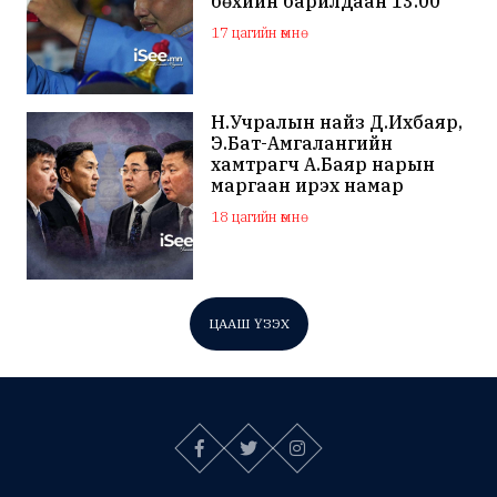
бөхийн барилдаан 13.00
цагаас эхэлнэ
17 цагийн өмнө
Н.Учралын найз Д.Ихбаяр,
Э.Бат-Амгалангийн
хамтрагч А.Баяр нарын
маргаан ирэх намар
нийслэлийн МАН дахин
18 цагийн өмнө
хагарахыг харуулж байна
ЦААШ ҮЗЭХ