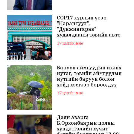
COP17 хурлын үеэр
"Нарантуул",
"Дүнжингарав"
худалдааны төвийн авто
зогсоолыг хаана
17 цагийн өмнө
Баруун аймгуудын ихэнх
нутаг, төвийн аймгуудын
нутгийн баруун болон
хойд хэсгээр бороо, дуу
цахилгаантай аадар бороо
17 цагийн өмнө
Даян аварга
Б.Орхонбаярын цолны
хүндэтгэлийн хүчит