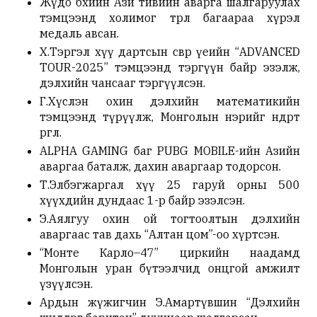
Жүдо бөхийн Ази тивийн аварга шалгаруулах
тэмцээнд холимог төрөл багаараа хүрэл
медаль авсан.
Х.Тэргэл хүү дартсын өсвөр үеийн “ADVANCED
TOUR-2025” тэмцээнд тэргүүн байр эзэлж,
дэлхийн чансааг тэргүүлсэн.
Г.Хүслэн охин дэлхийн математикийн
тэмцээнд түрүүлж, Монголын нэрийг өндөрт
өргөлөө.
ALPHA GAMING баг PUBG MOBILE-ийн Азийн
аваргаа баталж, дахин аваргаар тодорсон.
Т.Элбэгжаргал хүү 25 гаруй орны 500
хүүхдийн дундаас 1-р байр эзэлсэн.
Э.Аялгуу охин ой тогтоолтын дэлхийн
аваргаас тав дахь “Алтан цом”-оо хүртсэн.
“Монте Карло–47” циркийн наадамд
Монголын уран бүтээлчид онцгой амжилт
үзүүлсэн.
Ардын жүжигчин Э.Амартүвшин “Дэлхийн