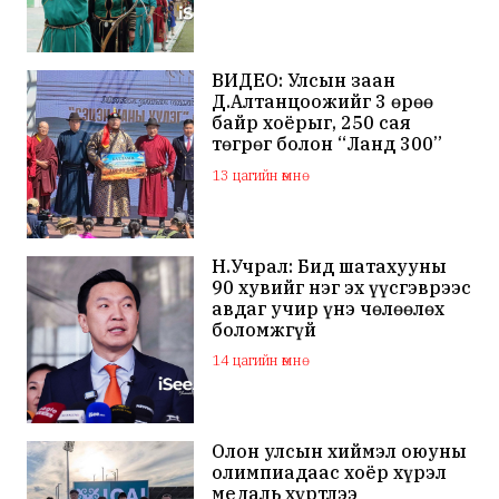
гэдгээ мэдэгдлээ
ВИДЕО: Улсын заан
Д.Алтанцоожийг 3 өрөө
байр хоёрыг, 250 сая
төгрөг болон “Ланд 300”
маркийн автомашинаар
13 цагийн өмнө
мялаажээ
Н.Учрал: Бид шатахууны
90 хувийг нэг эх үүсгэврээс
авдаг учир үнэ чөлөөлөх
боломжгүй
14 цагийн өмнө
Олон улсын хиймэл оюуны
олимпиадаас хоёр хүрэл
медаль хүртлээ