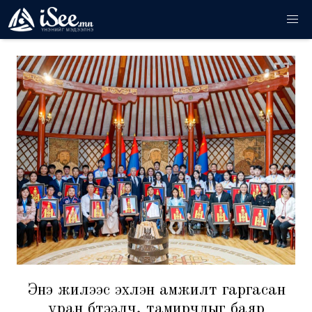
Энэ жилээс эхлэн амжилт гаргасан
уран бүтээлч, тамирчдыг баяр