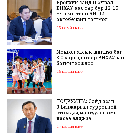
Ерөнхий сайд Н.Учрал
БНХАУ-аас сар бүр 12-15
мянган тонн АИ-92
автобензин тогтмол
нийлүүлэх хүсэлт тавилаа
15 цагийн өмнө
Монгол Улсын шигшээ баг
3:0 харьцаагаар БНХАУ-ын
багийг хожлоо
16 цагийн өмнө
ТОДРУУЛГА: Сайд асан
З.Батжаргал сурронтой
этгээдэд мөргүүлэн амь
насаа алджээ
17 цагийн өмнө