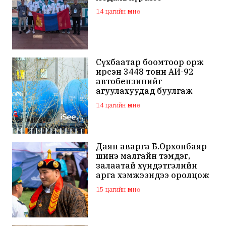
14 цагийн өмнө
Сүхбаатар боомтоор орж
ирсэн 3448 тонн АИ-92
автобензинийг
агуулахуудад буулгаж
байна
14 цагийн өмнө
Даян аварга Б.Орхонбаяр
шинэ малгайн тэмдэг,
залаатай хүндэтгэлийн
арга хэмжээндээ оролцож
байна
15 цагийн өмнө