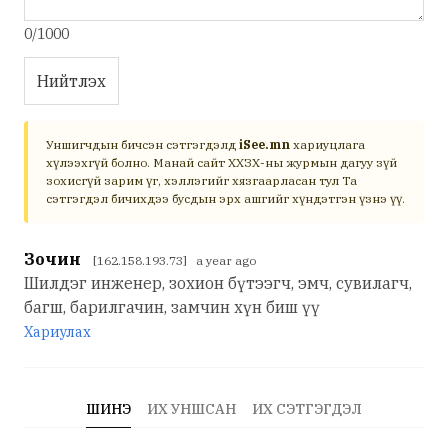
0/1000
Нийтлэх
Уншигчдын бичсэн сэтгэгдэлд
iSee.mn
хариуцлага
хүлээхгүй болно. Манай сайт ХХЗХ-ны журмын дагуу зүй
зохисгүй зарим үг, хэллэгийг хязгаарласан тул Та
сэтгэгдэл бичихдээ бусдын эрх ашгийг хүндэтгэн үзнэ үү.
Зочин
[162.158.193.73] a year ago
Шилдэг инженер, зохион бүтээгч, эмч, сувилагч,
багш, барилгачин, замчин хүн биш үү
Хариулах
ШИНЭ
ИХ УНШСАН
ИХ СЭТГЭГДЭЛ