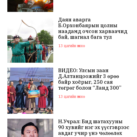
Даян аварга
Б.Орхонбаярын цолны
наадамд очсон харваачид
бай, шагнал бага тул
наадамд оролцохгүй
13 цагийн өмнө
гэдгээ мэдэгдлээ
ВИДЕО: Улсын заан
Д.Алтанцоожийг 3 өрөө
байр хоёрыг, 250 сая
төгрөг болон “Ланд 300”
маркийн автомашинаар
13 цагийн өмнө
мялаажээ
Н.Учрал: Бид шатахууны
90 хувийг нэг эх үүсгэврээс
авдаг учир үнэ чөлөөлөх