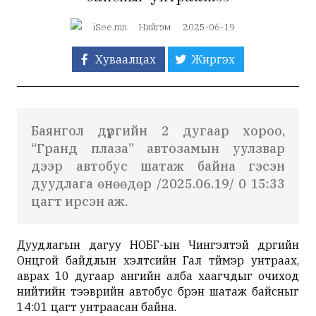
iSee.mn
Нийгэм
2025-06-19
Хуваалцах
Жиргэх
Баянгол дүүргийн 2 дугаар хороо,
“Гранд плаза” автозамын уулзвар
дээр автобус шатаж байна гэсэн
дуудлага өнөөдөр /2025.06.19/ 0 15:33
цагт ирсэн аж.
Дуудлагын дагуу НОБГ-ын Чингэлтэй дүүргийн
Онцгой байдлын хэлтсийн Гал түймэр унтраах,
аврах 10 дугаар ангийн алба хаагчдыг очиход
нийтийн тээврийн автобус бүрэн шатаж байсныг
14:01 цагт унтраасан байна.