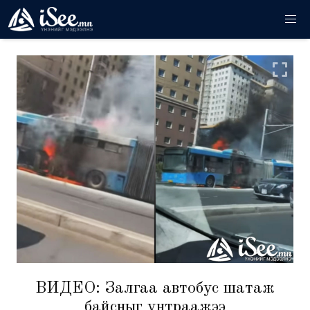
ВИДЕО: Залгаа автобус шатаж
байсныг унтраажээ