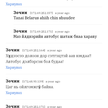
Хариулах
Зочин
[172.69.252.157] a year ago
Tanai Belarus ahiih chin shuudee
Зочин
[172.69.252.171] a year ago
Маз үйлдвэрийн автобус шатаж бнаа хараву
Зочин
[172.69.252.164] a year ago
Хүүхдээсээ долоон дор сэтгэцтэй аав юмдаа!!
Автобус дэлбэрсэн бол будаа!
Хариулах
Зочин
[172.68.93.139] a year ago
Цаг нь ойлгомжгүй байна.
Хариулах
Зочин
[172.69.252.171] a year ago