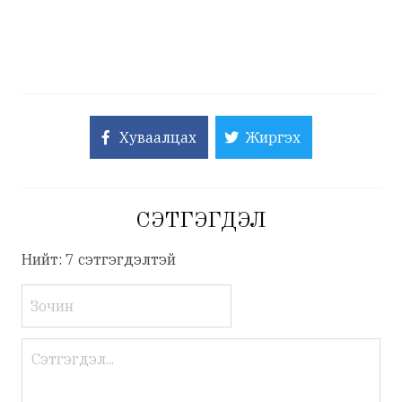
Хуваалцах
Жиргэх
СЭТГЭГДЭЛ
Нийт: 7 сэтгэгдэлтэй