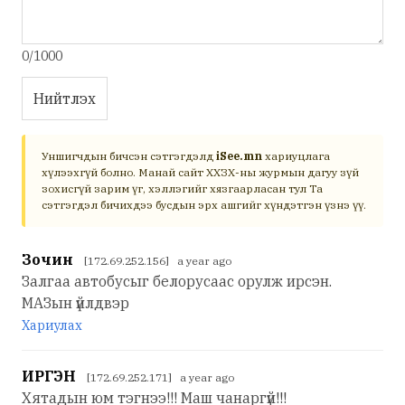
0/1000
Нийтлэх
Уншигчдын бичсэн сэтгэгдэлд
iSee.mn
хариуцлага
хүлээхгүй болно. Манай сайт ХХЗХ-ны журмын дагуу зүй
зохисгүй зарим үг, хэллэгийг хязгаарласан тул Та
сэтгэгдэл бичихдээ бусдын эрх ашгийг хүндэтгэн үзнэ үү.
Зочин
[172.69.252.156] a year ago
Залгаа автобусыг белорусаас орулж ирсэн.
МАЗын үйлдвэр
Хариулах
ИРГЭН
[172.69.252.171] a year ago
Хятадын юм тэгнээ!!! Маш чанаргүй!!!