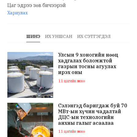
Цаг эдрээ зөв бичээрэй
Хариулах
ШИНЭ
ИХ УНШСАН
ИХ СЭТГЭГДЭЛ
Улсын 9 хоногийн нөөц
хадгалах боломжтой
газрын тосны агуулах
ирэх оны
арванхоёрдугаар сар
11 цагийн өмнө
ашиглалтад орно
Сэлэнгэд баригдаж буй 70
МВт-ын хүчин чадалтай
ДЦС-ын технологийн
анхны галыг асаалаа
11 цагийн өмнө