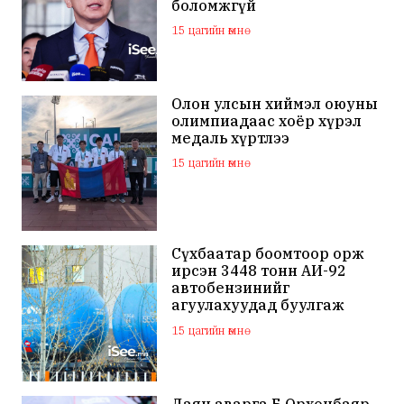
боломжгүй
15 цагийн өмнө
Олон улсын хиймэл оюуны
олимпиадаас хоёр хүрэл
медаль хүртлээ
15 цагийн өмнө
Сүхбаатар боомтоор орж
ирсэн 3448 тонн АИ-92
автобензинийг
агуулахуудад буулгаж
байна
15 цагийн өмнө
Даян аварга Б.Орхонбаяр