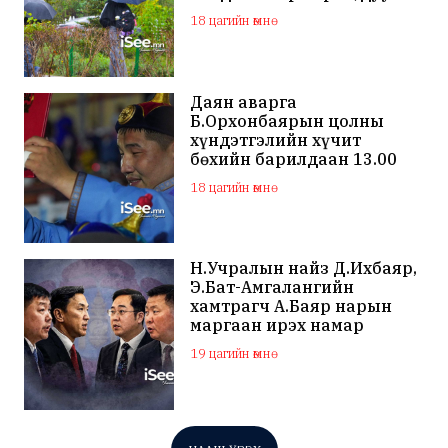
цахилгаантай аадар бороо
18 цагийн өмнө
Даян аварга
Б.Орхонбаярын цолны
хүндэтгэлийн хүчит
бөхийн барилдаан 13.00
цагаас эхэлнэ
18 цагийн өмнө
Н.Учралын найз Д.Ихбаяр,
Э.Бат-Амгалангийн
хамтрагч А.Баяр нарын
маргаан ирэх намар
нийслэлийн МАН дахин
19 цагийн өмнө
хагарахыг харуулж байна