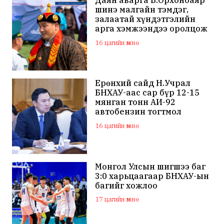
шинэ малгайн тэмдэг,
залаатай хүндэтгэлийн
арга хэмжээндээ оролцож
байна
16 цагийн өмнө
Ерөнхий сайд Н.Учрал
БНХАУ-аас сар бүр 12-15
мянган тонн АИ-92
автобензин тогтмол
нийлүүлэх хүсэлт тавилаа
16 цагийн өмнө
Монгол Улсын шигшээ баг
3:0 харьцаагаар БНХАУ-ын
багийг хожлоо
17 цагийн өмнө