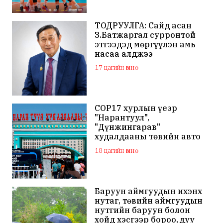
ТОДРУУЛГА: Сайд асан
З.Батжаргал сурронтой
этгээдэд мөргүүлэн амь
насаа алджээ
17 цагийн өмнө
COP17 хурлын үеэр
"Нарантуул",
"Дүнжингарав"
худалдааны төвийн авто
зогсоолыг хаана
18 цагийн өмнө
Баруун аймгуудын ихэнх
нутаг, төвийн аймгуудын
нутгийн баруун болон
хойд хэсгээр бороо, дуу