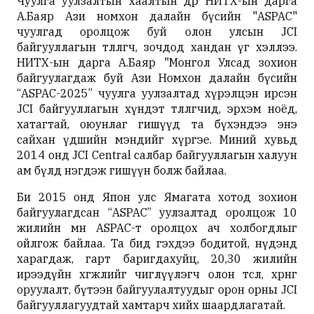
Чуулга уулзалтын хаалтын өдөр НИТХ-ын дарга
А.Баяр Ази номхон далайн бүсийн "ASPAC"
чуулгад оролцож буй олон улсын JCI
байгууллагын төлөөлөгч, зочдод хандан үг хэллээ.
НИТХ-ын дарга А.Баяр "Монгол Улсад зохион
байгуулагдаж буй Ази Номхон далайн бүсийн
“ASPAC-2025” чуулга уулзалтад хүрэлцэн ирсэн
JCI байгууллагын хүндэт төлөөлөгчид, эрхэм ноёд,
хатагтай, оюунлаг гишүүд та бүхэндээ энэ
сайхан үдшийн мэндийг хүргэе. Миний хувьд
2014 онд JCI Central салбар байгууллагын халуун
ам бүлд нэгдэж гишүүн болж байлаа.
Би 2015 онд Япон улс Ямагата хотод зохион
байгуулагдсан “ASPAC” уулзалтад оролцож 10
жилийн өмнө ASPAC-т оролцох ач холбогдлыг
ойлгож байлаа. Та бид гэхдээ бодитой, нүдэнд
харагдаж, гарт баригдахуйц, 20,30 жилийн
ирээдүйн хөгжлийг чиглүүлэгч олон төсөл, хөрөнгө
оруулалт, бүтээн байгуулалтуудыг орон орны JCI
байгууллагуудтай хамтарч хийх шаардлагатай.