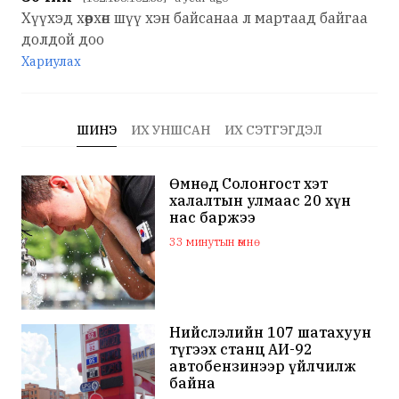
Хүүхэд хөөрхөн шүү хэн байсанаа л мартаад байгаа
долдой доо
Хариулах
ШИНЭ
ИХ УНШСАН
ИХ СЭТГЭГДЭЛ
Өмнөд Солонгост хэт
халалтын улмаас 20 хүн
нас баржээ
33 минутын өмнө
Нийслэлийн 107 шатахуун
түгээх станц АИ-92
автобензинээр үйлчилж
байна