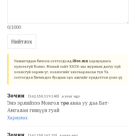
0/1000
Нийтлэх
Уншигчдын бичсэн сэтгэгдэлд
iSee.mn
хариуцлага
хүлээхгүй болно. Манай сайт ХХЗХ-ны журмын дагуу зүй
зохисгүй зарим үг, хэллэгийг хязгаарласан тул Та
сэтгэгдэл бичихдээ бусдын эрх ашгийг хүндэтгэн үзнэ үү.
Зочин
[162.158.119.148] a year ago
Энэ эрлийзээ Монгол төрөөс авна уу даа Бат-
Амгалан гишүүн гуай
Хариулах
Зочин
[162.158.162.33] a year ago