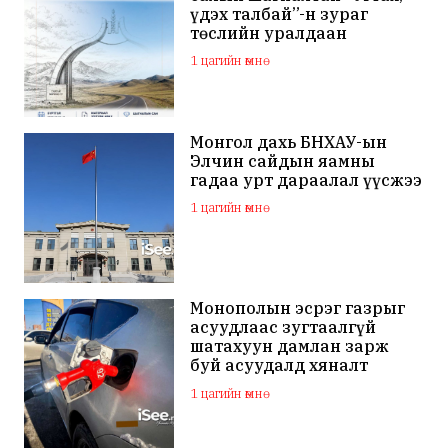
үдэх талбай”-н зураг
төслийн уралдаан
зарлажээ
1 цагийн өмнө
Монгол дахь БНХАУ-ын
Элчин сайдын яамны
гадаа урт дараалал үүсжээ
1 цагийн өмнө
Монополын эсрэг газрыг
асуудлаас зугтаалгүй
шатахуун дамлан зарж
буй асуудалд хяналт
тавихыг үүрэгджээ
1 цагийн өмнө