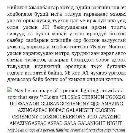
Нийслэл Улаанбаатар хотод эдийн засгийн гол ач
холбогдол бүхий мега төслүүд гараанаас эхэлж,
улс эх орны хувьд түүхэн цаг үе ирж буй энэ үед
олон улсын JCI байгууллагын эрхэм төлөөлөгч,
гишүүд та бүхэн манай улсын ирээдүй болсон
салбар салбарын хөгжлийн сор болсон залуустай
уулзаж, харилцаа холбоо тогтоон УБ хот, Монгол
улсын хэрэгжүүлэх метро, хурдны зам зэрэг авто
замын түгжрэл, агаарын бохирдол зэрэг дээрх
төслүүдэд идэвхитэй оролцож түүх бүтээнэ
гэдэгт итгэлтэй байна. УБ хот JCI-чуудээ үргэлж
дэмжсээр байх болно оо" хэмээн онцлон хэллээ.
May be an image of 1 person, lighting, crowd and text that says '*CLosm