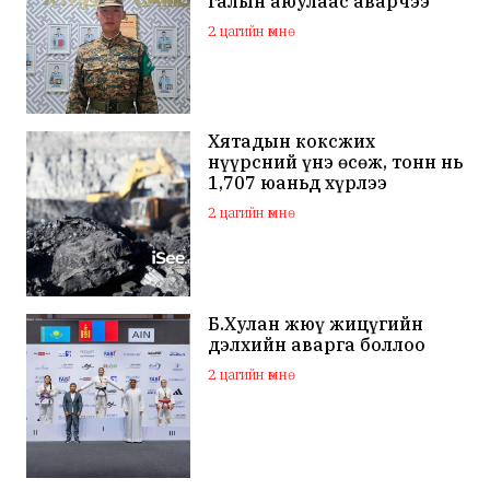
галын аюулаас аварчээ
2 цагийн өмнө
Хятадын коксжих
нүүрсний үнэ өсөж, тонн нь
1,707 юаньд хүрлээ
2 цагийн өмнө
Б.Хулан жюү жицүгийн
дэлхийн аварга боллоо
2 цагийн өмнө