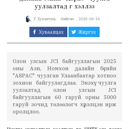
уулзалтад үг хэллээ
Т. Хулантахь
Нийгэм
2025-06-16
Хуваалцах
Жиргэх
Олон улсын JCI байгууллагын 2025
оны Ази, Номхон далайн бүсийн
"ASPAC" чуулган Улаанбаатар хотноо
зохион байгуулагдлаа. Энэхүү чуулга
уулзалтад олон улсын JCI
байгууллагын 60 гаруй орны 5000
гаруй зочид төлөөлөгч хүрэлцэн ирж
оролцлоо.