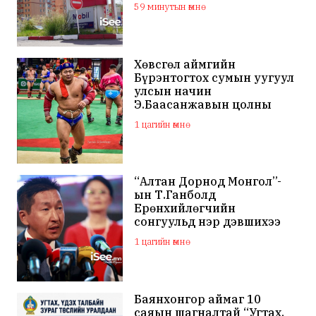
59 минутын өмнө
Хөвсгөл аймгийн
Бүрэнтогтох сумын уугуул
улсын начин
Э.Баасанжавын цолны
мялаалга наадам эхэллээ
1 цагийн өмнө
“Алтан Дорнод Монгол”-
ын Т.Ганболд
Ерөнхийлөгчийн
сонгуульд нэр дэвшихээ
илэрхийллээ
1 цагийн өмнө
Баянхонгор аймаг 10
саяын шагналтай “Угтах,