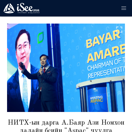
НИТХ-ын дарга А.Баяр Ази Номхон
далайн бүсийн "Aspac" чуулга