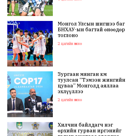
Монгол Улсын шигшээ баг
БНХАУ-ын багтай өнөөдөр
тоглоно
2 цагийн өмнө
Зургаан мянган км
туулсан “Тэмээн жингийн
цуваа” Монголд аяллаа
эхлүүллээ
2 цагийн өмнө
Хилчин байлдагч нэг
өрхийн гурван иргэнийг