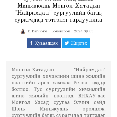
Миньжюань Монгол-Хятадын
"Найрамдал" сургуулийн багш,
сурагчдад тэтгэлэг гардууллаа
Б. Батчимэг
Боловсрол
2024-09-03
Хуваалцах
Жиргэх
Монгол-Хятадын "Найрамдал"
сургуулийн хичээлийн шинэ жилийн
нээлтийн арга хэмжээ ёслол төгөлдөр
боллоо. Тус сургуулийн хичээлийн
шинэ жилийн нээлтэд БНХАУ-аас
Монгол Улсад суугаа Элчин сайд
Шэнь Миньжуань оролцож,
сургуулийн багш, сурагчдад тэтгэлэг