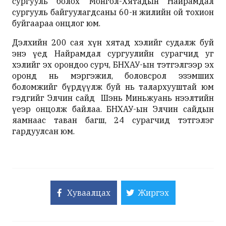
сургууль болох ‘Монгол-Хятадын Найрамдал
сургууль байгуулагдсаны 60-н жилийн ой тохион
буйгаараа онцлог юм.
Дэлхийн 200 сая хүн хятад хэлийг судалж буй
энэ үед Найрамдал сургуулийн сурагчид уг
хэлийг эх орондоо сурч, БНХАУ-ын тэтгэлгээр эх
оронд нь мэргэжил, боловсрол эзэмших
боломжийг бүрдүүлж буй нь талархууштай юм
гэдгийг Элчин сайд Шэнь Миньжуань нээлтийн
үеэр онцолж байлаа. БНХАУ-ын Элчин сайдын
яамнаас таван багш, 24 сурагчид тэтгэлэг
гардуулсан юм.
Хуваалцах
Жиргэх