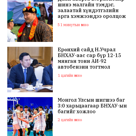
шинэ малгайн тэмдэг,
залаатай хүндэтгэлийн
арга хэмжээндээ оролцож
байна
51 минутын өмнө
Ерөнхий сайд Н.Учрал
БНХАУ-аас сар бүр 12-15
мянган тонн АИ-92
автобензин тогтмол
нийлүүлэх хүсэлт тавилаа
1 цагийн өмнө
Монгол Улсын шигшээ баг
3:0 харьцаагаар БНХАУ-ын
багийг хожлоо
2 цагийн өмнө