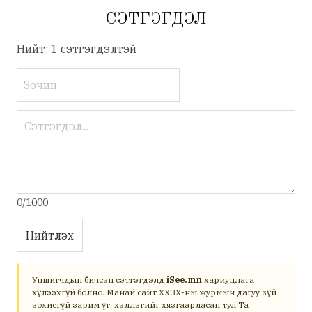
СЭТГЭГДЭЛ
Нийт: 1 сэтгэгдэлтэй
0/1000
Нийтлэх
Уншигчдын бичсэн сэтгэгдэлд
iSee.mn
хариуцлага
хүлээхгүй болно. Манай сайт ХХЗХ-ны журмын дагуу зүй
зохисгүй зарим үг, хэллэгийг хязгаарласан тул Та