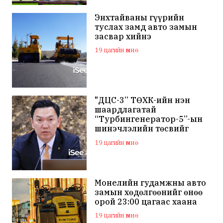
Энхтайваны гүүрийн
туслах замд авто замын
засвар хийнэ
19 цагийн өмнө
"ДЦС-3” ТӨХК-ийн нэн
шаардлагатай
“Турбингенератор-5”-ын
шинэчлэлийн төсвийг
шийдвэрлэхээр болов
19 цагийн өмнө
Монелийн гудамжны авто
замын хөдөлгөөнийг өнөө
орой 23:00 цагаас хаана
19 цагийн өмнө