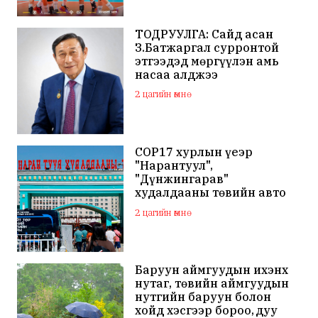
ТОДРУУЛГА: Сайд асан
З.Батжаргал сурронтой
этгээдэд мөргүүлэн амь
насаа алджээ
2 цагийн өмнө
COP17 хурлын үеэр
"Нарантуул",
"Дүнжингарав"
худалдааны төвийн авто
зогсоолыг хаана
2 цагийн өмнө
Баруун аймгуудын ихэнх
нутаг, төвийн аймгуудын
нутгийн баруун болон
хойд хэсгээр бороо, дуу