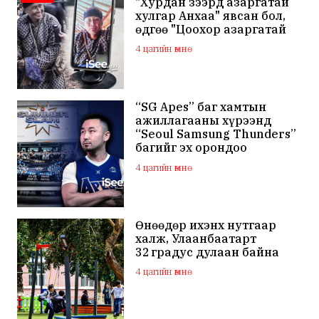
"Хурдан зээрд азаргатай
хулгар Анхаа" явсан бол,
өдгөө "Цоохор азаргатай
цоохор дээлтэй Анхаа"
4 цагийн өмнө
болжээ
“SG Apes” баг хамтын
ажиллагааны хүрээнд
“Seoul Samsung Thunders”
багийг эх орондоо
төлбөргүй авчирсан нь
4 цагийн өмнө
Монголын сагсан бөмбөг
шинэ түвшинд хүрснийг
харууллаа
Өнөөдөр ихэнх нутгаар
халж, Улаанбаатарт
32 градус дулаан байна
4 цагийн өмнө