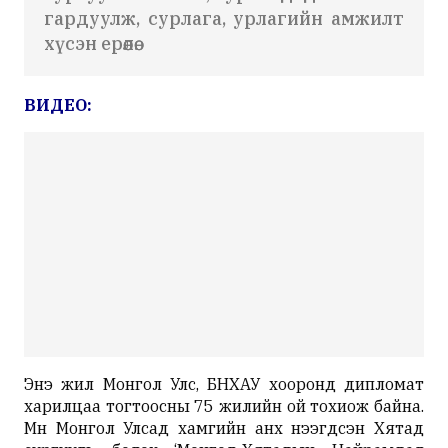
гардуулж, сурлага, урлагийн амжилт
хүсэн ерөөлөө.
ВИДЕО:
Энэ жил Монгол Улс, БНХАУ хооронд дипломат
харилцаа тогтоосны 75 жилийн ой тохиож байна.
Мөн Монгол Улсад хамгийн анх нээгдсэн Хятад