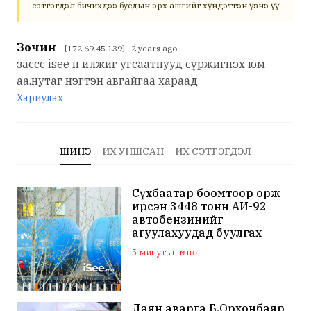
сэтгэгдэл бичихдээ бусдын эрх ашгийг хүндэтгэн үзнэ үү.
Зочин
[172.69.45.139] 2 years ago
зассс isee н илжиг угсаатнууд сүржигнэх юм
аа.нутаг нэгтэн авгайгаа хараад
Хариулах
ШИНЭ
ИХ УНШСАН
ИХ СЭТГЭГДЭЛ
Сүхбаатар боомтоор орж
ирсэн 3448 тонн АИ-92
автобензинийг
агуулахуудад буулгах
ажлыг зохион байгуулж
5 минутын өмнө
байна
Даян аварга Б.Орхонбаяр