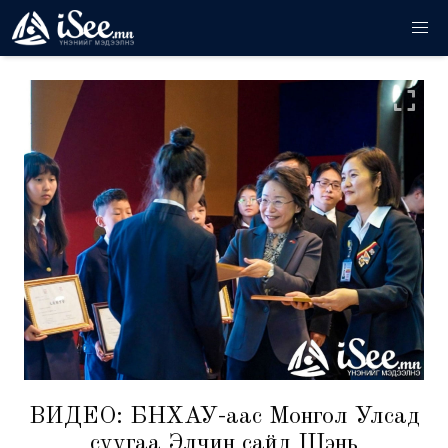
ВИДЕО: БНХАУ-аас Монгол Улсад
суугаа Элчин сайд Шэнь