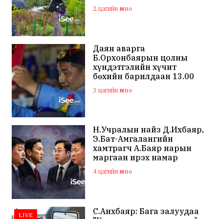
цахилгаантай аадар бороо
2 цагийн өмнө
Даян аварга
Б.Орхонбаярын цолны
хүндэтгэлийн хүчит
бөхийн барилдаан 13.00
цагаас эхэлнэ
3 цагийн өмнө
Н.Учралын найз Д.Ихбаяр,
Э.Бат-Амгалангийн
хамтрагч А.Баяр нарын
маргаан ирэх намар
нийслэлийн МАН дахин
4 цагийн өмнө
хагарахыг харуулж байна
С.Анхбаяр: Бага залуудаа
LIVE