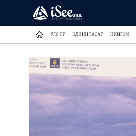
УЛС ТӨР
ЭДИЙН ЗАСАГ
НИЙГЭМ