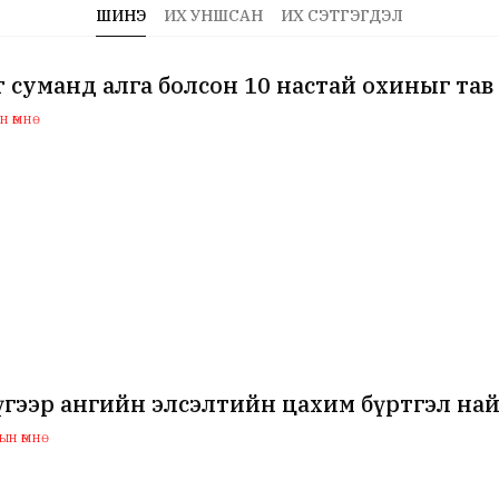
ШИНЭ
ИХ УНШСАН
ИХ СЭТГЭГДЭЛ
 суманд алга болсон 10 настай охиныг тав
 өмнө
гээр ангийн элсэлтийн цахим бүртгэл най
н өмнө