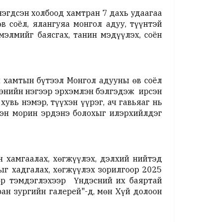
нэгдсэн холбоод хамтран 7 дахь удаагаа
в соёл, ялангуяа монгол адуу, түүнтэй
элмийг баясгах, танин мэдүүлэх, соён
 хамтын бүтээл Монгол адууны өв соёл
дэнийн нэгээр эрхэмлэн бэлгэдэж ирсэн
хувь нэмэр, түүхэн үүрэг, ач гавьяаг нь
ээн морин эрдэнэ болохыг илэрхийлдэг
н хамгаалах, хөгжүүлэх, дэлхий нийтэд
ыг хадгалах, хөгжүүлэх зорилгоор 2025
дөр тэмдэглэхээр Үндэсний их баяртай
ан зургийн галерей"-д, мөн Хүй долоон