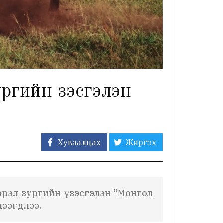
гийн үзэсгэлэн
Хуваалцах
Жиргэх
гэрэл зургийн үзэсгэлэн “Монгол
нээгдлээ.