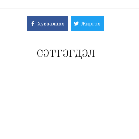
Хуваалцах
Жиргэх
СЭТГЭГДЭЛ