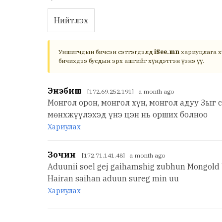
Нийтлэх
Уншигчдын бичсэн сэтгэгдэлд
iSee.mn
хариуцлага х
бичихдээ бусдын эрх ашгийг хүндэтгэн үзнэ үү.
Энэбиш
[172.69.252.191] a month ago
Монгол орон, монгол хүн, монгол адуу 3ыг 
мөнхжүүлэхэд үнэ цэн нь орших болноо
Хариулах
Зочин
[172.71.141.48] a month ago
Aduunii soel gej gaihamshig zubhun Mongold 
Hairan saihan aduun sureg min uu
Хариулах