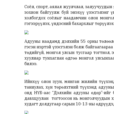
Соёл, спорт, аялал жуулчлал, залуучуудын
зохион байгуулж буй энэхүү үзэсгэлэнг ү
холбогдох соёлыг наадамчин олон монгол
гэгээрүүлэх, үндэсний бахархлыг төрүүлэх
Адууны наадамд дэлхийн 55 орны төлөөлө
гэсэн нэртэй үзэсгэлэн болж байгаагаара
төдийгүй, монгол улсын тусгаар тогтнол, э
хуулиар тунхаглан өдгөө монгол улсынха
билээ.
Ийнхүү олон зуун, мянган жилийн түүхэнд
таниулах, хүн төрөлхтний түүхэнд адууны
онд НҮБ-аас “Дэлхийн адууны өдөр”-ийг
давхцуулан тогтоосон нь монголчуудын ху
худагт долдугаар сарын 10-13-ны өдрүүдэд