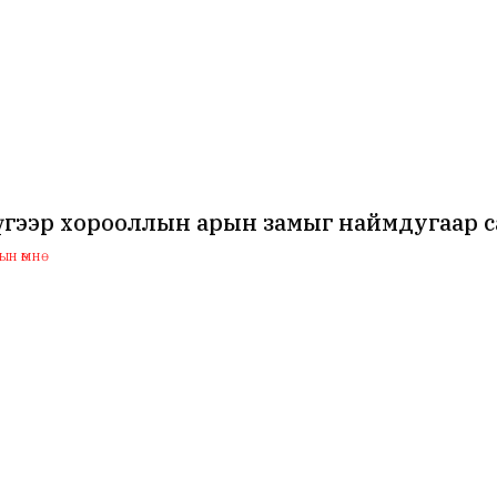
гээр хорооллын арын замыг наймдугаар са
н өмнө