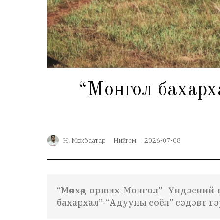
“Монгол бахарха
Н. Мөнхбаатар
Нийгэм
2026-07-08
“Мөнхөд орших Монгол” Үндэсний и
бахархал”-“Адууны соёл” сэдэвт г