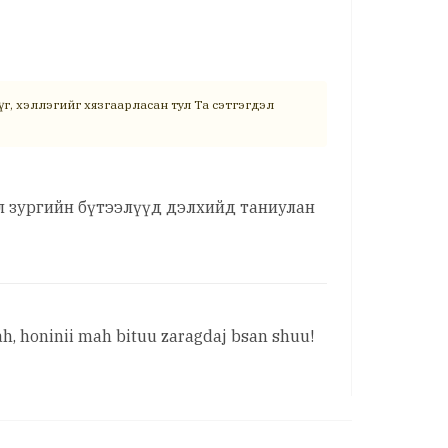
г, хэллэгийг хязгаарласан тул Та сэтгэгдэл
эл зургийн бүтээлүүд дэлхийд таниулан
h, honinii mah bituu zaragdaj bsan shuu!