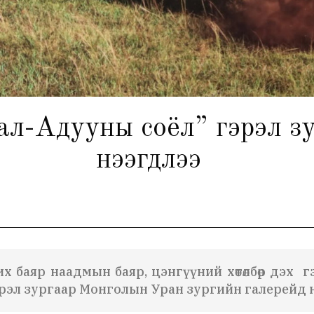
л-Адууны соёл” гэрэл зур
нээгдлээ
х баяр наадмын баяр, цэнгүүний хөтөлбөр дэх 
эрэл зургаар Монголын Уран зургийн галерейд 