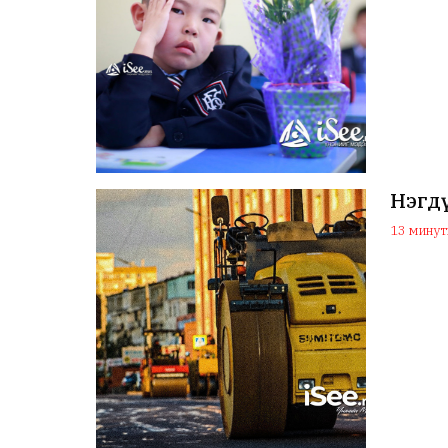
Нэгдү
13 минуты