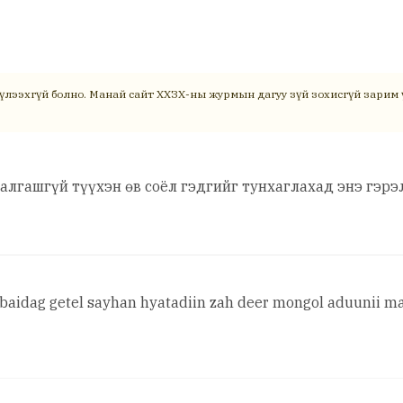
үлээхгүй болно. Манай сайт ХХЗХ-ны журмын дагуу зүй зохисгүй зарим ү
салгашгүй түүхэн өв соёл гэдгийг тунхаглахад энэ гэр
baidag getel sayhan hyatadiin zah deer mongol aduunii ma