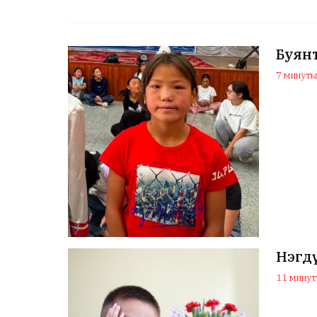
Буянт
7 минутын
Нэгдү
11 минуты