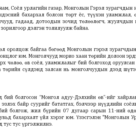
 яам, Соёл урлагийн газар, Монголын Гэрэл зурагчдын 
ндэсний бахархал болсон төрт ёс, түүхэн уламжлал, ө
чууд, гадаад, дотоодын зочид төлөөлөгч, жуулчдын м
 зорилгоор дэлгэн толилуулж байна.
л оролцож байгаа бөгөөд Монголын гэрэл зурагчдын
а онцлог юм. Монголчууд морио хаан төрийн долоон эр
рх чөлөө, өв соёл, уламжлалыг бий болгоход оруулсан 
а төрийн сүлдэнд залсан нь монголчуудын дээд шүт
 бий болгосон “Монгол адуу-Дэлхийн өв”-ийг хайрла
 эзлэх байр суурийг бататгах, бэлчээр нүүдлийн соёл
 бий болгож, жил бүрийн 07 дугаар сарын 11-ний ө
вьд бахархалт үйл хэрэг юм. Үзэсгэлэн "Монголын Ур
 тус тус үргэлжилнэ.