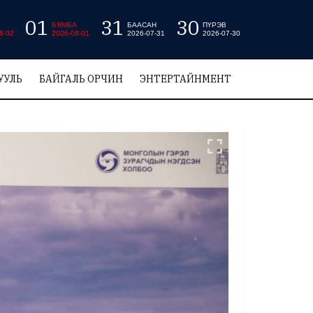
01
31
30
БЯМБА
БААСАН
ПҮРЭВ
8-02
2026-08-01
2026-07-31
2026-07-30
УУЛЬ
БАЙГАЛЬ ОРЧИН
ЭНТЕРТАЙНМЕНТ