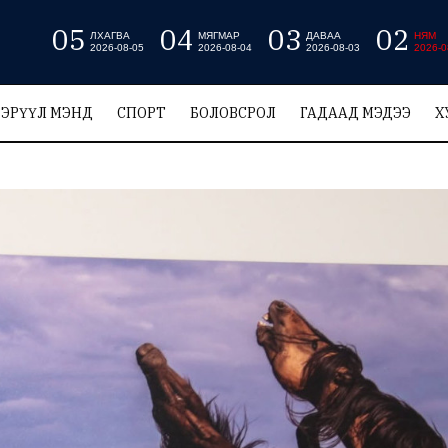
05
04
03
02
ЛХАГВА
МЯГМАР
ДАВАА
НЯМ
2026-08-05
2026-08-04
2026-08-03
2026-0
ЭРҮҮЛ МЭНД
СПОРТ
БОЛОВСРОЛ
ГАДААД МЭДЭЭ
Х