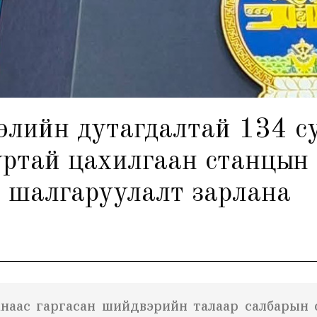
элийн дутагдалтай 134 с
уртай цахилгаан станцын 
шалгаруулалт зарлана
анаас гаргасан шийдвэрийн талаар салбарын са