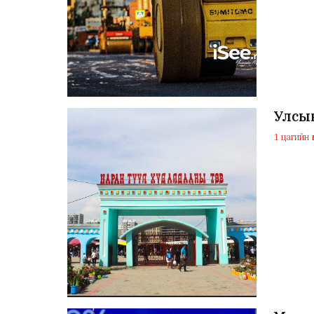
Улсы
1 цагийн ө