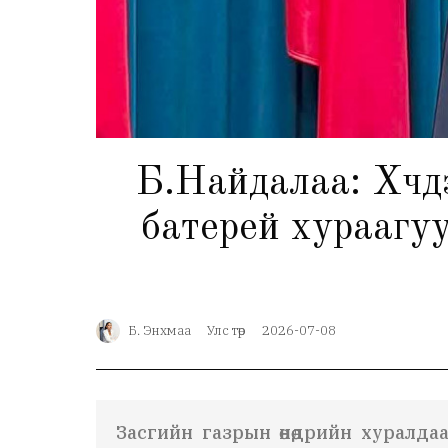
Б.Найдалаа: Хүчд
батерей хураагу
Б. Энхмаа
Улс төр
2026-07-08
Засгийн газрын өнөөдрийн хуралда