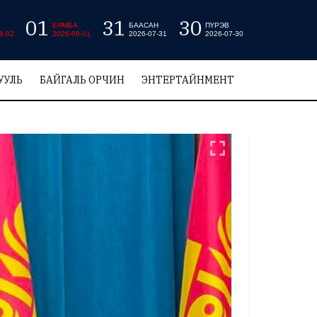
01
31
30
БЯМБА
БААСАН
ПҮРЭВ
8-02
2026-08-01
2026-07-31
2026-07-30
УУЛЬ
БАЙГАЛЬ ОРЧИН
ЭНТЕРТАЙНМЕНТ