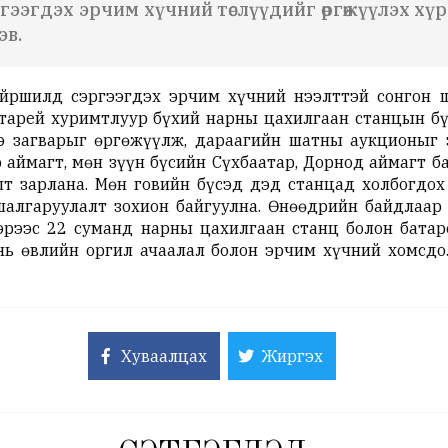
гээгдэх эрчим хүчний төслүүдийг өргөжүүлэх х
эв.
йршилд сэргээгдэх эрчим хүчний нээлттэй сонгон ш
атарей хуримтлуур бүхий нарны цахилгаан станцын бү
нэ загварыг өргөжүүлж, дараагийн шатны аукционыг
ор аймагт, мөн зүүн бүсийн Сүхбаатар, Дорнод аймагт
лт зарлана. Мөн говийн бүсэд дэд станцад холбогдо
 шалгаруулалт зохион байгуулна. Өнөөдрийн байдлаар
эрээс 22 суманд нарны цахилгаан станц болон бата
нь өвлийн оргил ачаалал болон эрчим хүчний хомсдо
Хуваалцах
Жиргэх