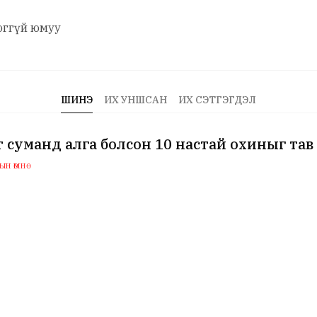
оггүй юмуу
ШИНЭ
ИХ УНШСАН
ИХ СЭТГЭГДЭЛ
 суманд алга болсон 10 настай охиныг тав
н өмнө