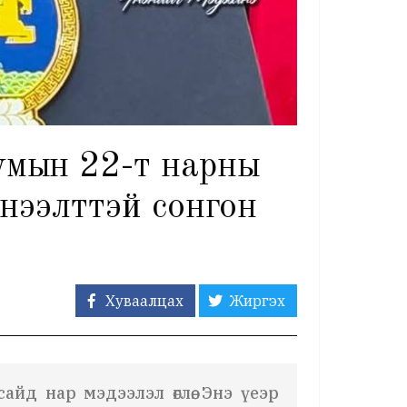
умын 22-т нарны
нээлттэй сонгон
Хуваалцах
Жиргэх
йд нар мэдээлэл өглөө. Энэ үеэр