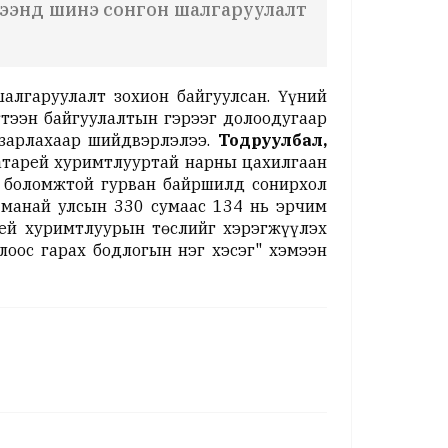
үрээнд шинэ сонгон шалгаруулалт
алгаруулалт зохион байгуулсан. Үүний
тээн байгуулалтын гэрээг долоодугаар
 зарлахаар шийдвэрлэлээ.
Тодруулбал,
 батарей хуримтлууртай нарны цахилгаан
х боломжтой гурван байршилд сонирхол
 манай улсын 330 сумаас 134 нь эрчим
рей хуримтлуурын төслийг хэрэгжүүлэх
лоос гарах бодлогын нэг хэсэг" хэмээн