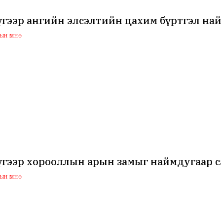
гээр ангийн элсэлтийн цахим бүртгэл най
н өмнө
гээр хорооллын арын замыг наймдугаар са
н өмнө