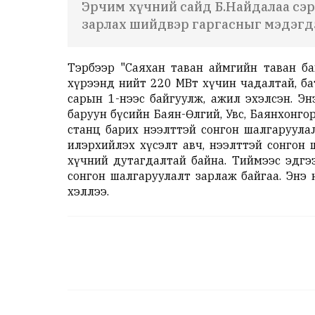
Эрчим хүчний сайд Б.Найдалаа сэр
зарлах шийдвэр гаргасныг мэдэгд
Тэрбээр "Саяхан таван аймгийн таван ба
хүрээнд нийт 220 МВт хүчин чадалтай, б
сарын 1-нээс байгуулж, ажил эхэлсэн. Э
баруун бүсийн Баян-Өлгий, Увс, Баянхонг
станц барих нээлттэй сонгон шалгаруула
илэрхийлэх хүсэлт авч, нээлттэй сонгон
хүчний дутагдалтай байна. Тиймээс эдгэ
сонгон шалгаруулалт зарлаж байгаа. Энэ 
хэллээ.