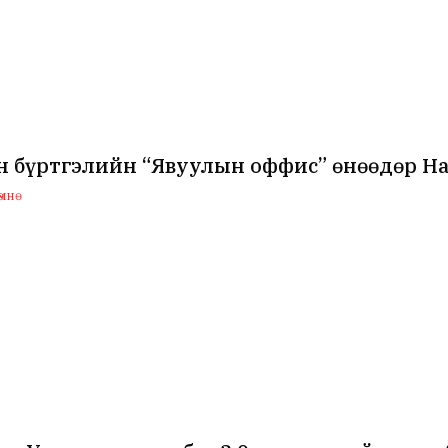
н бүртгэлийн “Явуулын оффис” өнөөдөр Н
мнө