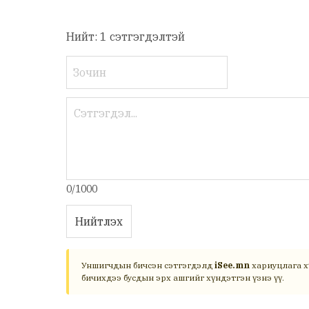
Нийт: 1 сэтгэгдэлтэй
0/1000
Нийтлэх
Уншигчдын бичсэн сэтгэгдэлд
iSee.mn
хариуцлага х
бичихдээ бусдын эрх ашгийг хүндэтгэн үзнэ үү.