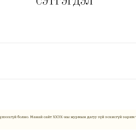
СЭТГЭГДЭЛ
үлээхгүй болно. Манай сайт ХХЗХ-ны журмын дагуу зүй зохисгүй зарим ү