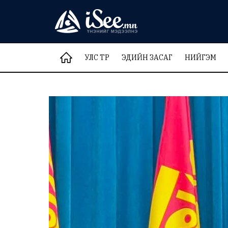
УЛС ТӨР
ЭДИЙН ЗАСАГ
НИЙГЭМ