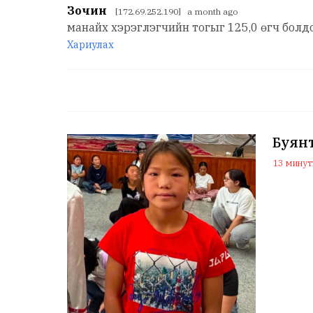
Зочин
[172.69.252.190] a month ago
манайх хэрэглэгчийн тогыг 125,0 өгч болд
Хариулах
Буянт
13 минуты