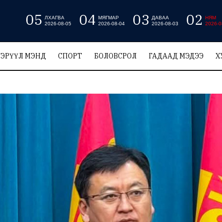
05
04
03
02
ЛХАГВА
МЯГМАР
ДАВАА
НЯМ
2026-08-05
2026-08-04
2026-08-03
2026-0
ЭРҮҮЛ МЭНД
СПОРТ
БОЛОВСРОЛ
ГАДААД МЭДЭЭ
Х