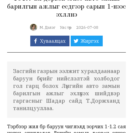
барилгын ажлыг есдүгээр сарын 1-нээс
эхлүүлнэ
М. Дэлэг
Улс төр
2026-07-08
Хуваалцах
Жиргэх
Засгийн газрын ээлжит хуралдаанаар
баруун бүсийг нийслэлтэй холбодог
гол гарц болох Лүнгийн авто замын
барилгын ажлыг эхлүүлэх шийдвэр
гаргасныг Шадар сайд Т.Доржханд
танилцууллаа.
Тэрбээр жил бүр баруун чиглэлд зорчих 1-1.2 сая