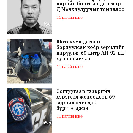
нарийн бичгийн даргаар
Д.Мөнхчулууныг томиллоо
11 цагийн өмнө
Шатахуун дамлан
борлуулсан хоёр зөрчлийг
илрүүлж, 65 литр АИ-92-ыг
хураан авчээ
11 цагийн өмнө
Согтуугаар тээврийн
хэрэгсэл жолоодсон 69
зөрчил өчигдөр
бүртгэгджээ
11 цагийн өмнө