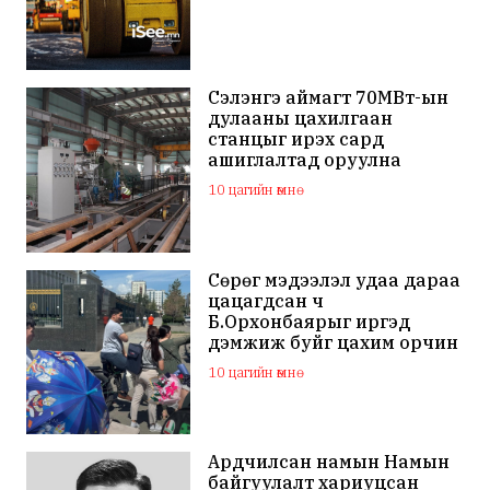
Сэлэнгэ аймагт 70МВт-ын
дулааны цахилгаан
станцыг ирэх сард
ашиглалтад оруулна
10 цагийн өмнө
Сөрөг мэдээлэл удаа дараа
цацагдсан ч
Б.Орхонбаярыг иргэд
дэмжиж буйг цахим орчин
дахь сэтгэгдэл харууллаа
10 цагийн өмнө
Ардчилсан намын Намын
байгуулалт хариуцсан