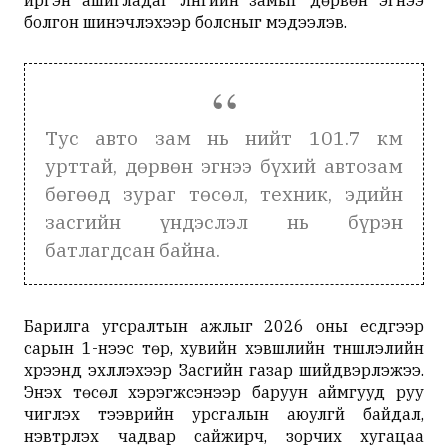
иргэн ашигладаг Лүнгийн замыг дөрвөн эгнээ
болгон шинэчлэхээр болсныг мэдээлэв.
Тус авто зам нь нийт 101.7 км
урттай, дөрвөн эгнээ бүхий автозам
бөгөөд зураг төсөл, техник, эдийн
засгийн үндэслэл нь бүрэн
батлагдсан байна.
Барилга угсралтын ажлыг 2026 оны есдүгээр
сарын 1-нээс төр, хувийн хэвшлийн түншлэлийн
хүрээнд эхлүүлэхээр Засгийн газар шийдвэрлэжээ.
Энэхүү төсөл хэрэгжсэнээр баруун аймгууд руу
чиглэх тээврийн урсгалын аюулгүй байдал,
нэвтрүүлэх чадвар сайжирч, зорчих хугацаа