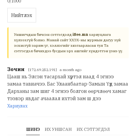
0/1000
Нийтлэх
Уншигчдын бичсэн сэтгэгдэлд
iSee.mn
хариуцлага
хүлээхгүй болно. Манай сайт ХХЗХ-ны журмын дагуу зүй
зохисгүй зарим үг, хэллэгийг хязгаарласан тул Та
сэтгэгдэл бичихдээ бусдын эрх ашгийг хүндэтгэн үзнэ үү.
Зочин
[172.69.252.191] a month ago
Цааш нь Элсэн тасархай хүртэл наад 4 эгнээ
замаа тавиачээ. Бас Улаанбаатар-Замын Үүд замаа
Дарханы зам шиг 4 эгнээ болгон өөрчлөөч хамаг
тээвэр явдаг ачаалал ихтэй зам ш дээ
Хариулах
ШИНЭ
ИХ УНШСАН
ИХ СЭТГЭГДЭЛ