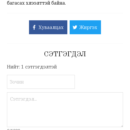
багасах хүлээлттэй байна.
Хуваалцах
Жиргэх
СЭТГЭГДЭЛ
Нийт: 1 сэтгэгдэлтэй