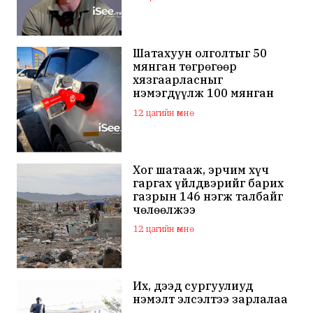
өмгөөлөгч ёс зүйгүйгээр
бусдын нэр хүндэд
халдаж, худал мэдээлэл
тараалаа
Шатахуун олголтыг 50
мянган төгрөгөөр
хязгаарласныг
нэмэгдүүлж 100 мянган
төгрөгт хүргэхээр судалж
12 цагийн өмнө
байна
Хог шатааж, эрчим хүч
гаргах үйлдвэрийг барих
газрын 146 нэгж талбайг
чөлөөлжээ
12 цагийн өмнө
Их, дээд сургуулиуд
нэмэлт элсэлтээ зарлалаа