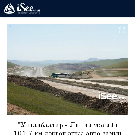
"Улаанбаатар - Лүн" чиглэлийн
101.7 км дөрвөн эгнээ авто замын