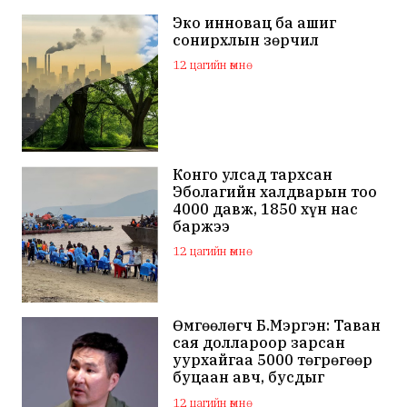
Эко инновац ба ашиг
сонирхлын зөрчил
12 цагийн өмнө
Конго улсад тархсан
Эболагийн халдварын тоо
4000 давж, 1850 хүн нас
баржээ
12 цагийн өмнө
Өмгөөлөгч Б.Мэргэн: Таван
сая доллароор зарсан
уурхайгаа 5000 төгрөгөөр
буцаан авч, бусдыг
залилсан Ө.Ганзоригийн
12 цагийн өмнө