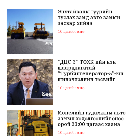
Энхтайваны гүүрийн
туслах замд авто замын
засвар хийнэ
10 цагийн өмнө
"ДЦС-3” ТӨХК-ийн нэн
шаардлагатай
“Турбингенератор-5”-ын
шинэчлэлийн төсвийг
шийдвэрлэхээр болов
10 цагийн өмнө
Монелийн гудамжны авто
замын хөдөлгөөнийг өнөө
орой 23:00 цагаас хаана
10 цагийн өмнө