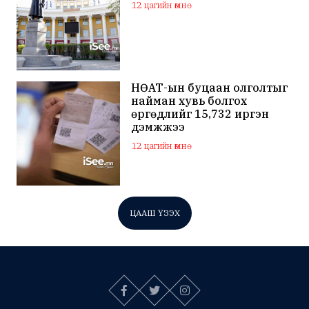
12 цагийн өмнө
НӨАТ-ын буцаан олголтыг
найман хувь болгох
өргөдлийг 15,732 иргэн
дэмжжээ
12 цагийн өмнө
ЦААШ ҮЗЭХ