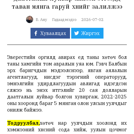
таван мянга гаруй хүнийг залилжээ
Б. Ану
Гадаад мэдээ
2026-07-02
Хуваалцах
Жиргэх
Эверестийн оргилд авирах үед таны хөтөч бол
таны хамгийн том авралын уяа юм. Гэвч Балбын
эрх баригчдын мэдээлснээр, явган аялалын
агентлагууд, нисдэг тэрэгний операторууд,
эмнэлгийн удирдлагуудын авлигад идэгдсэн
сүлжээ нь энэхүү итгэлийг 20 сая долларын
даатгалын луйвар болгон хувиргаж, 2022-2025
оны хооронд бараг 5 мянган олон улсын уулчдыг
онилж байжээ.
Тодруулбал,
хөтөч нар уулчдын хоолонд их
хэмжээний хүнсний сода хийж, уулын цочмог