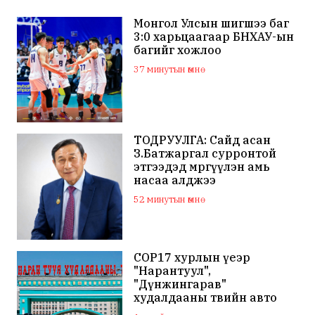
Монгол Улсын шигшээ баг
3:0 харьцаагаар БНХАУ-ын
багийг хожлоо
37 минутын өмнө
ТОДРУУЛГА: Сайд асан
З.Батжаргал сурронтой
этгээдэд мөргүүлэн амь
насаа алджээ
52 минутын өмнө
COP17 хурлын үеэр
"Нарантуул",
"Дүнжингарав"
худалдааны төвийн авто
зогсоолыг хаана