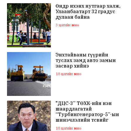
Өнөөдөр ихэнх нутгаар халж,
Улаанбаатарт 32 градус
дулаан байна
3 цагийн өмнө
Энхтайваны гүүрийн
туслах замд авто замын
засвар хийнэ
18 цагийн өмнө
"ДЦС-3” ТӨХК-ийн нэн
шаардлагатай
“Турбингенератор-5”-ын
шинэчлэлийн төсвийг
шийдвэрлэхээр болов
18 цагийн өмнө