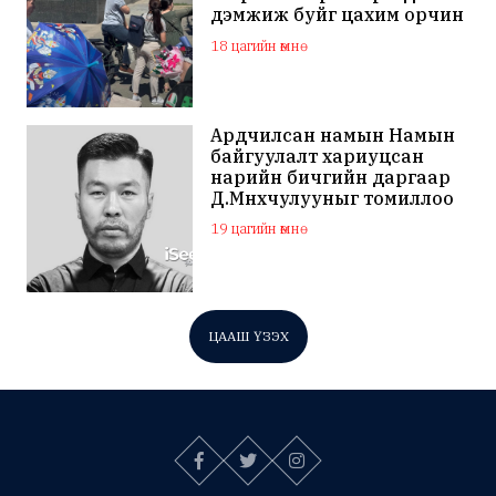
дэмжиж буйг цахим орчин
дахь сэтгэгдэл харууллаа
18 цагийн өмнө
Ардчилсан намын Намын
байгуулалт хариуцсан
нарийн бичгийн даргаар
Д.Мөнхчулууныг томиллоо
19 цагийн өмнө
ЦААШ ҮЗЭХ