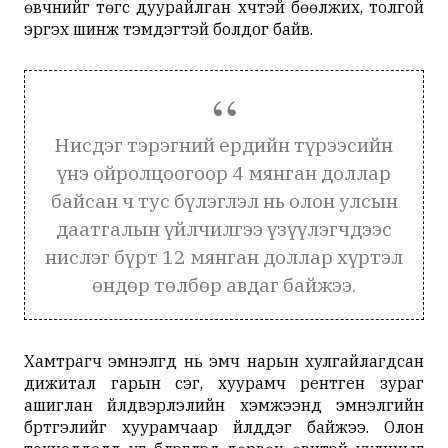
өвчнийг төгс дуурайлган хүчтэй бөөлжих, толгой
эргэх шинж тэмдэгтэй болдог байв.
Нисдэг тэрэгний ердийн түрээсийн
үнэ ойролцоогоор 4 мянган доллар
байсан ч тус бүлэглэл нь олон улсын
даатгалын үйлчилгээ үзүүлэгчдээс
нислэг бүрт 12 мянган доллар хүртэл
өндөр төлбөр авдаг байжээ.
Хамтрагч эмнэлгүүд нь эмч нарын хулгайлагдсан
дижитал гарын үсэг, хуурамч рентген зураг
ашиглан үйлдвэрлэлийн хэмжээнд эмнэлгийн
бүртгэлийг хуурамчаар үйлддэг байжээ. Олон