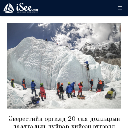
Эверестийн оргилд 20 сая долларын
даатгалын луйвар хийсэн этгээдүүд