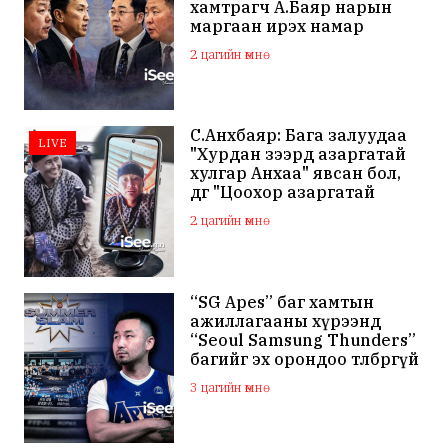
хамтрагч А.Баяр нарын
маргаан ирэх намар
нийслэлийн МАН дахин
2 цагийн өмнө
хагарахыг харуулж байна
С.Анхбаяр: Бага залуудаа
LIVE
"Хурдан зээрд азаргатай
хулгар Анхаа" явсан бол,
өдгөө "Цоохор азаргатай
цоохор дээлтэй Анхаа"
2 цагийн өмнө
болжээ
“SG Apes” баг хамтын
ажиллагааны хүрээнд
“Seoul Samsung Thunders”
багийг эх орондоо төлбөргүй
авчирсан нь Монголын
3 цагийн өмнө
сагсан бөмбөг шинэ түвшинд
хүрснийг харууллаа