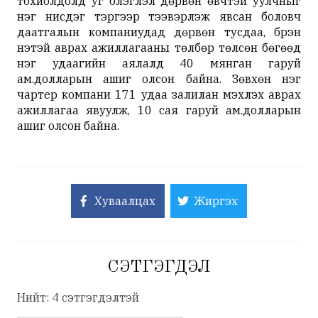
тохиолдолд уг бүлэглэл дөрвөн өвчтэй уулчныг
нэг нисдэг тэргээр тээвэрлэж явсан боловч
даатгалын компаниудад дөрвөн тусдаа, бүрэн
үнэтэй аврах ажиллагааны төлбөр төлсөн бөгөөд
нэг удаагийн аялалд 40 мянган гаруй
ам.долларын ашиг олсон байна. Зөвхөн нэг
чартер компани 171 удаа залилан мэхлэх аврах
ажиллагаа явуулж, 10 сая гаруй ам.долларын
ашиг олсон байна.
Хуваалцах
Жиргэх
СЭТГЭГДЭЛ
Нийт: 4 сэтгэгдэлтэй