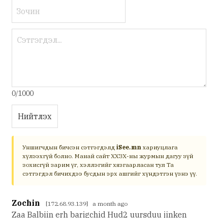
0/1000
Нийтлэх
Уншигчдын бичсэн сэтгэгдэлд
iSee.mn
хариуцлага
хүлээхгүй болно. Манай сайт ХХЗХ-ны журмын дагуу зүй
зохисгүй зарим үг, хэллэгийг хязгаарласан тул Та
сэтгэгдэл бичихдээ бусдын эрх ашгийг хүндэтгэн үзнэ үү.
Zochin
[172.68.93.139] a month ago
Zaa Balbiin erh barigchid Hud2 uursduu jinken