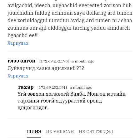
avilgachid, ideech, uugaachid everested zorison buh
juulchidiin tuldug uchnuun saya dollariig ard tumen
dee zoriuldaggui uursduu avdag ard tumen ni achaa
zuuhuus uur ajil olddoggui tarchig yaduu amidarch
bgaashd ee!!!
Хариулах
үглээ өвгөн
[172.69.252.190] a month ago
Луйварчид.хаана.адилхан!!!???
Хариулах
тахар
[172.69.252.191] a month ago
Үгүй зөвхөн хөгжөөгүй Балба, Монгол мэтийн
тархины үгээгүй ядууралтай оронд
цэцэглэдэг.
ШИНЭ
ИХ УНШСАН
ИХ СЭТГЭГДЭЛ