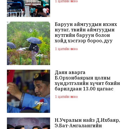
1 цагийн өмнө
Баруун аймгуудын ихэнх
нутаг, төвийн аймгуудын
нутгийн баруун болон
хойд хэсгээр бороо, дуу
цахилгаантай аадар бороо
1 цагийн өмнө
Даян аварга
Б.Орхонбаярын цолны
хүндэтгэлийн хүчит бөхийн
барилдаан 13.00 цагаас
эхэлнэ
1 цагийн өмнө
Н.Учралын найз Д.Ихбаяр,
Э.Бат-Амгалангийн