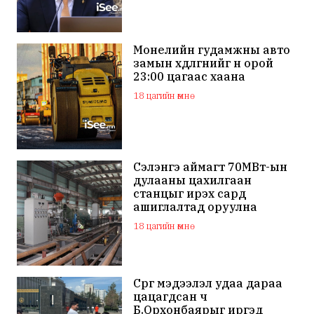
Монелийн гудамжны авто
замын хөдөлгөөнийг өнөө орой
23:00 цагаас хаана
18 цагийн өмнө
Сэлэнгэ аймагт 70МВт-ын
дулааны цахилгаан
станцыг ирэх сард
ашиглалтад оруулна
18 цагийн өмнө
Сөрөг мэдээлэл удаа дараа
цацагдсан ч
Б.Орхонбаярыг иргэд