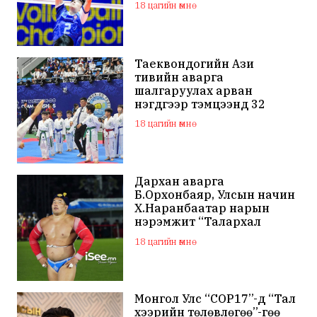
18 цагийн өмнө
Таеквондогийн Ази
тивийн аварга
шалгаруулах арван
нэгдүгээр тэмцээнд 32
орны тамирчид өрсөлдөж
18 цагийн өмнө
байна
Дархан аварга
Б.Орхонбаяр, Улсын начин
Х.Наранбаатар нарын
нэрэмжит “Талархал
хүндэтгэл” хүчит бөхийн
18 цагийн өмнө
барилдаан болно
Монгол Улс “COP17”-д “Тал
хээрийн төлөвлөгөө”-гөө