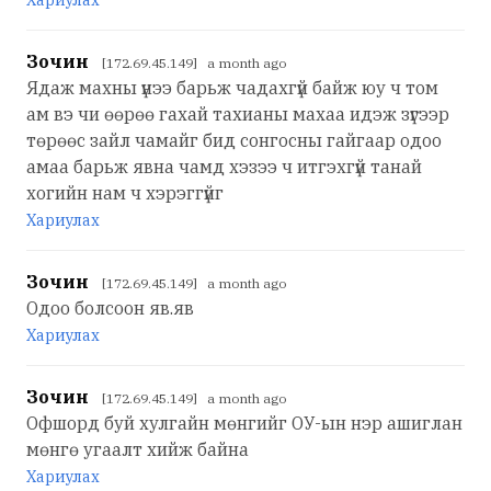
Зочин
[172.69.45.149] a month ago
Ядаж махны үнээ барьж чадахгүй байж юу ч том
ам вэ чи өөрөө гахай тахианы махаа идэж зүгээр
төрөөс зайл чамайг бид сонгосны гайгаар одоо
амаа барьж явна чамд хэзээ ч итгэхгүй танай
хогийн нам ч хэрэггүйг
Хариулах
Зочин
[172.69.45.149] a month ago
Одоо болсоон яв.яв
Хариулах
Зочин
[172.69.45.149] a month ago
Офшорд буй хулгайн мөнгийг ОУ-ын нэр ашиглан
мөнгө угаалт хийж байна
Хариулах