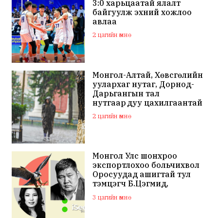
3:0 харьцаатай ялалт
байгуулж эхний хожлоо
авлаа
2 цагийн өмнө
Монгол-Алтай, Хөвсгөлийн
уулархаг нутаг, Дорнод-
Дарьгангын тал
нутгаар дуу цахилгаантай
аадар бороо орно
2 цагийн өмнө
Монгол Улс шонхроо
экспортлохоо больчихвол
Оросуудад ашигтай тул
тэмцэгч Б.Цэгмид,
Н.Эрдэнэ зэрэг хүмүүсийг
3 цагийн өмнө
санхүүжүүлдэг байж магадгүй