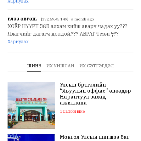
Хариулах
үглээ өвгөн.
[172.69.45.149] a month ago
ХОЁР НҮҮРТ ЗӨВ алхам хийж аварч чадах уу???
Ялагчийг дагагч долдой.??? АВРАГЧ мөн үү???
Хариулах
ШИНЭ
ИХ УНШСАН
ИХ СЭТГЭГДЭЛ
Улсын бүртгэлийн
“Явуулын оффис” өнөөдөр
Нарантуул захад
ажиллана
1 цагийн өмнө
Монгол Улсын шигшээ баг