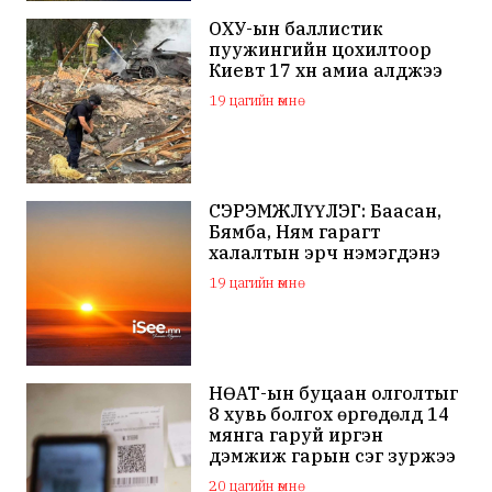
ОХУ-ын баллистик
пуужингийн цохилтоор
Киевт 17 хүн амиа алджээ
19 цагийн өмнө
СЭРЭМЖЛҮҮЛЭГ: Баасан,
Бямба, Ням гарагт
халалтын эрч нэмэгдэнэ
19 цагийн өмнө
НӨАТ-ын буцаан олголтыг
8 хувь болгох өргөдөлд 14
мянга гаруй иргэн
дэмжиж гарын үсэг зуржээ
20 цагийн өмнө