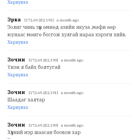
Хариулах
Эрка
[172.69.252.191] a month ago
Золиг чинь зүүн өмнөд азийн якуза ,мафи өөр
юунаас мөнгө босгож хулгай нараа хэрэги хийв.
Хариулах
Зочин
[172.69.252.190] a month ago
Үнэн л байх болтугай
Хариулах
Зочин
[172.69.252.191] a month ago
Шаадаг халтар
Хариулах
Зочин
[172.69.252.190] a month ago
Хүүхний нэр шаасан боовон хар