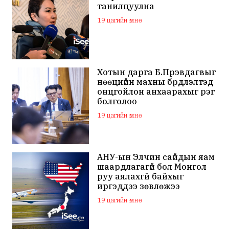
танилцуулна
19 цагийн өмнө
Хотын дарга Б.Пүрэвдагвыг
нөөцийн махны бүрдүүлэлтэд
онцгойлон анхаарахыг үүрэг
болголоо
19 цагийн өмнө
АНУ-ын Элчин сайдын яам
шаардлагагүй бол Монгол
руу аялахгүй байхыг
иргэддээ зөвлөжээ
19 цагийн өмнө