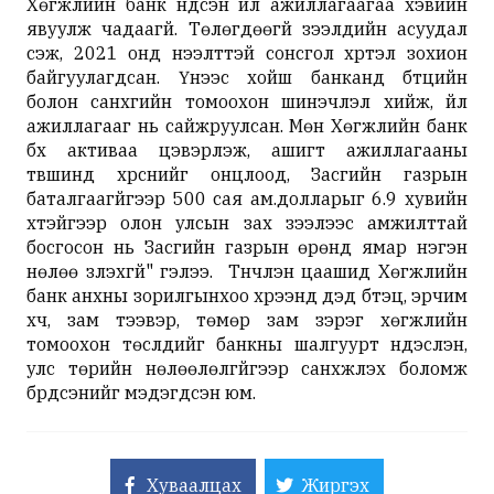
Хөгжлийн банк үндсэн үйл ажиллагаагаа хэвийн
явуулж чадаагүй. Төлөгдөөгүй зээлүүдийн асуудал
үүсэж, 2021 онд нээлттэй сонсгол хүртэл зохион
байгуулагдсан. Үүнээс хойш банканд бүтцийн
болон санхүүгийн томоохон шинэчлэл хийж, үйл
ажиллагааг нь сайжруулсан. Мөн Хөгжлийн банк
бүх активаа цэвэрлэж, ашигт ажиллагааны
түвшинд хүрснийг онцлоод, Засгийн газрын
баталгаагүйгээр 500 сая ам.долларыг 6.9 хувийн
хүүтэйгээр олон улсын зах зээлээс амжилттай
босгосон нь Засгийн газрын өрөнд ямар нэгэн
нөлөө үзүүлэхгүй" гэлээ. Түүнчлэн цаашид Хөгжлийн
банк анхны зорилгынхоо хүрээнд дэд бүтэц, эрчим
хүч, зам тээвэр, төмөр зам зэрэг хөгжлийн
томоохон төслүүдийг банкны шалгуурт үндэслэн,
улс төрийн нөлөөлөлгүйгээр санхүүжүүлэх боломж
бүрдсэнийг мэдэгдсэн юм.
Хуваалцах
Жиргэх