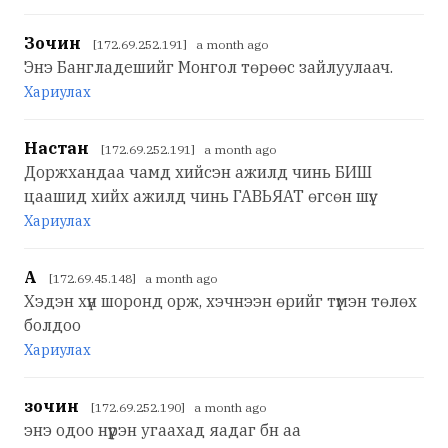
Зочин
[172.69.252.191] a month ago
Энэ Бангладешийг Монгол төрөөс зайлуулаач.
Хариулах
Настан
[172.69.252.191] a month ago
Доржхандаа чамд хийсэн ажилд чинь БИШ
цаашид хийх ажилд чинь ГАВЬЯАТ өгсөн шүү.
Хариулах
А
[172.69.45.148] a month ago
Хэдэн хүн шоронд орж, хэчнээн өрийг түмэн төлөх
болдоо
Хариулах
зочин
[172.69.252.190] a month ago
энэ одоо нүүрэн угаахад яадаг бн аа