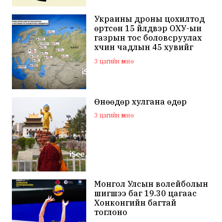
Украины дроны цохилтод
өртсөн 15 үйлдвэр ОХУ-ын
газрын тос боловсруулах
хүчин чадлын 45 хувийг
бүрдүүлдэг байжээ
3 цагийн өмнө
Өнөөдөр хулгана өдөр
3 цагийн өмнө
Монгол Улсын волейболын
шигшээ баг 19.30 цагаас
Хонконгийн багтай
тоглоно