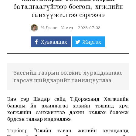
баталгаагүйгээр босгож, хөгжлийн
санхүүжилтээ сэргээнэ
М. Дэлэг
Улс төр
2026-07-08
Хуваалцах
Жиргэх
Засгийн газрын ээлжит хуралдаанаас
гарсан шийдвэрийг танилцууллаа.
Энэ үеэр Шадар сайд Т.Доржханд Хөгжлийн
банкны үйл ажиллагаа хэвийн түвшинд хүрч,
хөгжлийн санхүүжилтээ дахин эхлүүлэх боломж
бүрдсэн талаар мэдээллээ.
Тэрбээр "Сүүлийн таван жилийн хугацаанд