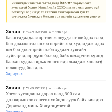
Уншигчдын бичсэн сэтгэгдэлд
iSee.mn
хариуцлага
хүлээхгүй болно. Манай сайт ХХЗХ-ны журмын дагуу зүй
зохисгүй зарим үг, хэллэгийг хязгаарласан тул Та
сэтгэгдэл бичихдээ бусдын эрх ашгийг хүндэтгэн үзнэ үү.
Зочин
[172.69.252.190] a month ago
бас л гадаадаас өр тавьж асуудлыг шийдэх гээд
бна даа.монголынхоо нэрийг хэд худалдаж идэх
юм бол доо.төрийн алба худалч хулгайч
луйварчдаар дүүрэн болоод байх юм.эрчим хүчинд
баахан худлаа ярьж мөнгө идсэн.задаж ханахгүй
новшнууд бна даа.
Хариулах
Зочин
[172.69.252.191] a month ago
Хэсэг хугацааны дараа наад 500 сая
долларынхоо сонсгол хийцэн сууж байх вии дээ
Доржханд минь. Хэцүү хэцүү сэвтэй.
Хариулах