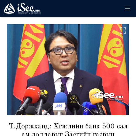
Т.Доржханд: Хөгжлийн банк 500 сая
ам.долларыг Засгийн газрын