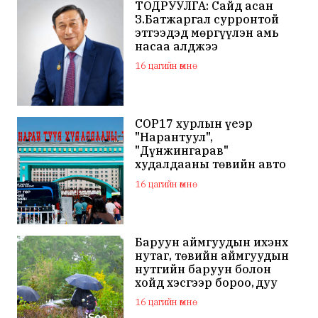
ТОДРУУЛГА: Сайд асан
З.Батжаргал сурронтой
этгээдэд мөргүүлэн амь
насаа алджээ
16 цагийн өмнө
COP17 хурлын үеэр
"Нарантуул",
"Дүнжингарав"
худалдааны төвийн авто
зогсоолыг хаана
16 цагийн өмнө
Баруун аймгуудын ихэнх
нутаг, төвийн аймгуудын
нутгийн баруун болон
хойд хэсгээр бороо, дуу
цахилгаантай аадар бороо
16 цагийн өмнө