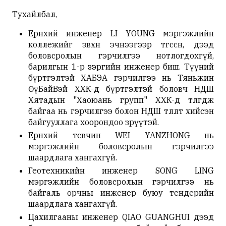
Тухайлбал,
Ерөнхий инженер LI YOUNG мэргэжлийн
коллежийг зөвхөн эчнээгээр төгссөн, дээд
боловсролын гэрчилгээ нотлогдохгүй,
барилгын 1-р зэргийн инженер биш. Түүний
бүртгэлтэй ХАБЭА гэрчилгээ нь Тяньжин
ӨүБайВэй ХХК-д бүртгэлтэй боловч НДШ
Хятадын "Хаоюань групп" ХХК-д төлөгдөж
байгаа нь гэрчилгээ болон НДШ төлөлт хийсэн
байгууллага хоорондоо зөрүүтэй.
Ерөнхий төсөвчин WEI YANZHONG нь
мэргэжлийн боловсролын гэрчилгээ
шаардлага хангахгүй.
Геотехникийн инженер SONG LING
мэргэжлийн боловсролын гэрчилгээ нь
байгаль орчны инженер буюу тендерийн
шаардлага хангахгүй.
Цахилгааны инженер QIAO GUANGHUI дээд