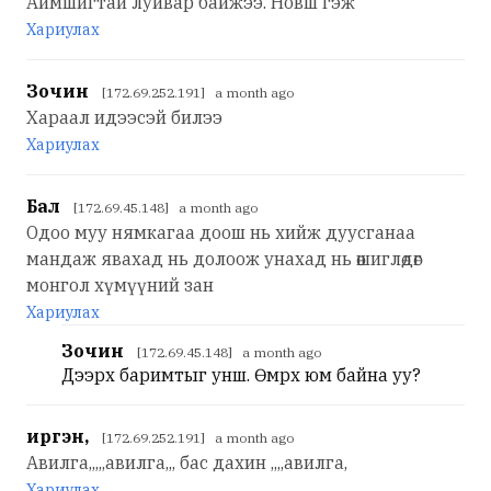
Аймшигтай луйвар байжээ. Новш гэж
Хариулах
Зочин
[172.69.252.191] a month ago
Хараал идээсэй билээ
Хариулах
Бал
[172.69.45.148] a month ago
Одоо муу нямкагаа доош нь хийж дуусганаа
мандаж явахад нь долоож унахад нь өшиглөдөг
монгол хүмүүний зан
Хариулах
Зочин
[172.69.45.148] a month ago
Дээрх баримтыг унш. Өмөөрөх юм байна уу?
иргэн,
[172.69.252.191] a month ago
Авилга,,,,,авилга,,, бас дахин ,,,,авилга,
Хариулах