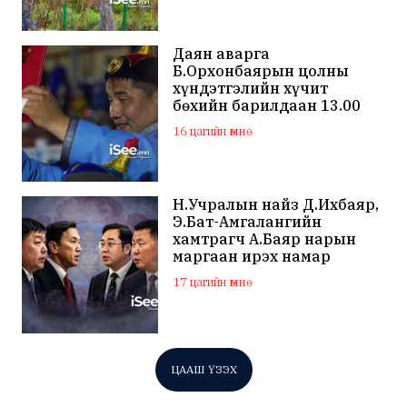
Даян аварга
Б.Орхонбаярын цолны
хүндэтгэлийн хүчит
бөхийн барилдаан 13.00
цагаас эхэлнэ
16 цагийн өмнө
Н.Учралын найз Д.Ихбаяр,
Э.Бат-Амгалангийн
хамтрагч А.Баяр нарын
маргаан ирэх намар
нийслэлийн МАН дахин
17 цагийн өмнө
хагарахыг харуулж байна
ЦААШ ҮЗЭХ