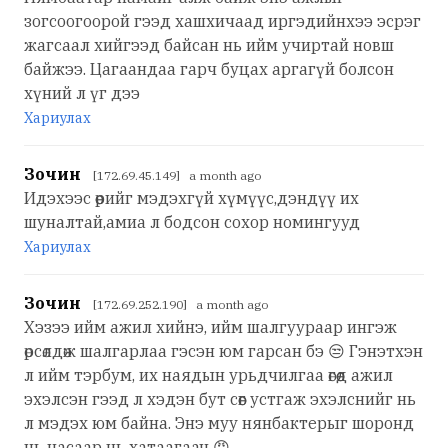
зогсоогоорой гээд хашхичаад иргэдийнхээ эсрэг
жагсаал хийгээд байсан нь ийм учиртай новш
байжээ. Цагаандаа гарч буцах аргагүй болсон
хүний л үг дээ
Хариулах
Зочин
[172.69.45.149] a month ago
Идэхээс өөрийг мэдэхгүй хүмүүс,дэндүү их
шуналтай,амиа л бодсон сохор номингууд
Хариулах
Зочин
[172.69.252.190] a month ago
Хэзээ ийм ажил хийнэ, ийм шалгуураар ингэж
өрсөлдөж шалгарлаа гэсэн юм гарсан бэ 😒 Гэнэтхэн
л ийм тэрбум, их наядын урьдчилгаа өгөөд ажил
эхэлсэн гээд л хэдэн бут сөөг устгаж эхэлснийг нь
л мэдэх юм байна. Энэ муу нянбактерыг шоронд
нь насаар нь хатаагаач 😠