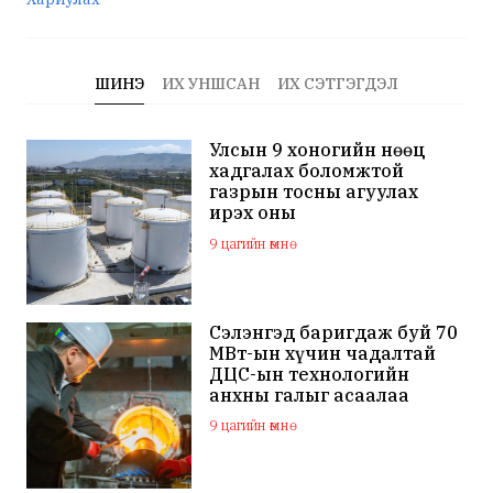
ШИНЭ
ИХ УНШСАН
ИХ СЭТГЭГДЭЛ
Улсын 9 хоногийн нөөц
хадгалах боломжтой
газрын тосны агуулах
ирэх оны
арванхоёрдугаар сар
9 цагийн өмнө
ашиглалтад орно
Сэлэнгэд баригдаж буй 70
МВт-ын хүчин чадалтай
ДЦС-ын технологийн
анхны галыг асаалаа
9 цагийн өмнө