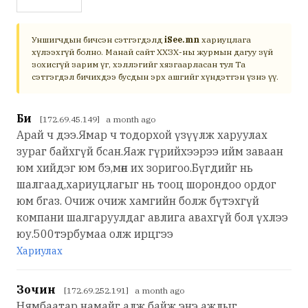
Уншигчдын бичсэн сэтгэгдэлд
iSee.mn
хариуцлага
хүлээхгүй болно. Манай сайт ХХЗХ-ны журмын дагуу зүй
зохисгүй зарим үг, хэллэгийг хязгаарласан тул Та
сэтгэгдэл бичихдээ бусдын эрх ашгийг хүндэтгэн үзнэ үү.
Би
[172.69.45.149] a month ago
Арай ч дээ.Ямар ч тодорхой үзүүлж харуулах
зураг байхгүй бсан.Яаж гүрийхээрээ ийм заваан
юм хийдэг юм бэ,мөн их зоригоо.Бүгдийг нь
шалгаад,хариуцлагыг нь тооц шорондоо ордог
юм бгаз. Очиж очиж хамгийн болж бүтэхгүй
компани шалгаруулдаг авлига авахгүй бол үхлээ
юу.500тэрбумаа олж ирцгээ
Хариулах
Зочин
[172.69.252.191] a month ago
Нямбаатар намайг алж байж энэ ажлыг