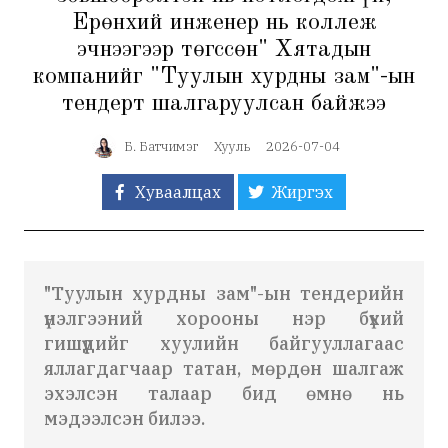
Ерөнхий инженер нь коллеж
эчнээгээр төгссөн" Хятадын
компанийг "Туулын хурдны зам"-ын
тендерт шалгаруулсан байжээ
Б. Батчимэг
Хууль
2026-07-04
Хуваалцах
Жиргэх
"Туулын хурдны зам"-ын тендерийн
үнэлгээний хорооны нэр бүхий
гишүүдийг хуулийн байгууллагаас
яллагдагчаар татан, мөрдөн шалгаж
эхэлсэн талаар бид өмнө нь
мэдээлсэн билээ.