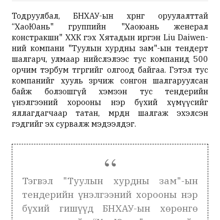
Тодруулбал, БНХАУ-ын хөрөнгө оруулалттай
“ХаоЮань" группийн "Хаоюань женерал
констракшн" ХХК гэх Хятадын иргэн Liu Daiwen-
ний компани "Туулын хурдны зам"-ын тендерт
шалгарч, улмаар нийслэлээс тус компанид 500
орчим тэрбум төгрөгийг олгоод байгаа. Гэтэл тус
компанийг хууль зөрчиж сонгон шалгаруулсан
байж болзошгүй хэмээн тус тендерийн
үнэлгээний хорооны нэр бүхий хүмүүсийг
яллагдагчаар татан, мөрдөн шалгаж эхэлсэн
гэдгийг эх сурвалж мэдээлдэг.
Тэгвэл "Туулын хурдны зам"-ын
тендерийн үнэлгээний хорооны нэр
бүхий гишүүд БНХАУ-ын хөрөнгө