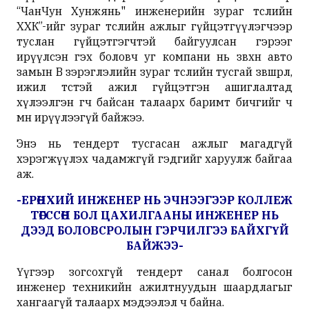
“ЧанЧун Хунжянь" инженерийн зураг төслийн
ХХК”-ийг зураг төслийн ажлыг гүйцэтгүүлэгчээр
туслан гүйцэтгэгчтэй байгуулсан гэрээг
ирүүлсэн гэх боловч уг компани нь зөвхөн авто
замын В зэрэглэлийн зураг төслийн тусгай зөвшөөрөл,
ижил төстэй ажил гүйцэтгэн ашиглалтад
хүлээлгэн өгч байсан талаарх баримт бичгийг ч
мөн ирүүлээгүй байжээ.
Энэ нь тендерт тусгасан ажлыг магадгүй
хэрэгжүүлэх чадамжгүй гэдгийг харуулж байгаа
аж.
-ЕРӨНХИЙ ИНЖЕНЕР НЬ ЭЧНЭЭГЭЭР КОЛЛЕЖ
ТӨГССӨН БОЛ ЦАХИЛГААНЫ ИНЖЕНЕР НЬ
ДЭЭД БОЛОВСРОЛЫН ГЭРЧИЛГЭЭ БАЙХГҮЙ
БАЙЖЭЭ-
Үүгээр зогсохгүй тендерт санал болгосон
инженер техникийн ажилтнуудын шаардлагыг
хангаагүй талаарх мэдээлэл ч байна.