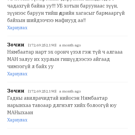
чадахгүй байна уу!!! УБ хотын баруунаас зүүн,
зүүнээс баруун тийш өдрийн хагасыг бармааргүй
байхын шийдээчээ мафиууд аа!!
Хариулах
Зочин
[172.69.252.190] a month ago
Нямбаатар нарт эх оронч үзэл гэж түй ч алгааа
МАН залуу их хурлын гишүүдээсээ айгаад
чимээгүй л байх уу
Хариулах
Зочин
[172.69.252.190] a month ago
Гадны авилрачидтай нийосэн Нямбаатар
нарынхаа тавоаар длгнэлт хийх болоогүй юу
МАНыхаан
Хариулах