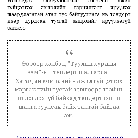
холбогдох байгууллагаас олгосон ажил
гүйцэтгэх зөвшөөрлийн гэрчилгээг ирүүлэх
шаардлагатай атал тус байгууллага нь тендерт
дээр дурдсан тусгай зөвшөөрлийг ирүүлээгүй
байжээ.
Өөрөөр хэлбэл, "Туулын хурдны
зам"-ын тендерт шалгарсан
Хятадын компанийн ажил гүйцэтгэх
мэргэжлийн тусгай зөвшөөрөлтэй нь
нотлогдохгүй байхад тендерт сонгон
шалгаруулсан байх талтай байгаа
аж.