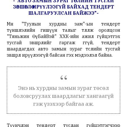
-"АВТО ЗАМЫН ЗУРАГ ТӨСЛИЙН ТУСГАЙ
ЗӨВШӨӨРЛӨӨ ИРҮҮЛЭЭГҮЙ БАЙХАД ТЕНДЕРТ
ШАЛГАРУУЛСАН БАЙЖЭЭ"-
Мөн "Туулын хурдны зам"-ын тендерт
түншлэлийн гишүүн талыг төлөөлж оролцсон
"Тяньжин ӨүБайВэй" ХХК-ийн ажил гүйцэтгэх
тусгай зөвшөөрлийг гаргаж өгөөгүй, тендерт
шаардагдах авто замын зураг төслийн тусгай
зөвшөөрөл ирүүлээгүй байсан гэх мэдээлэл байна.
Энэ нь хурдны замын зураг төсөл
боловсруулах шаардлагыг хангаагүй
гэж үзэхээр байгаа аж.
Түүнчлэн тендерт туслан гүйцэтгэгчээр