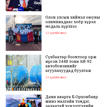
Олон улсын хиймэл оюуны
олимпиадаас хоёр хүрэл
медаль хүртлээ
13 цагийн өмнө
Сүхбаатар боомтоор орж
ирсэн 3448 тонн АИ-92
автобензинийг
агуулахуудад буулгаж
байна
13 цагийн өмнө
Даян аварга Б.Орхонбаяр
шинэ малгайн тэмдэг,
залаатай хүндэтгэлийн