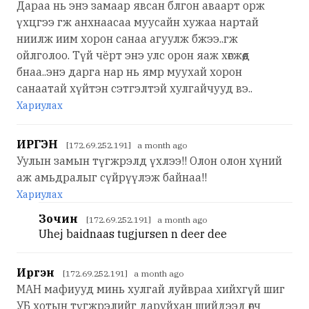
Дараа нь энэ замаар явсан блгон аваарт орж
үхцгээ гж анхнаасаа муусайн хужаа нартай
ниилж иим хорон санаа агуулж бжээ..гж
ойлголоо. Түй чёрт энэ улс орон яаж хөгжөөд
бнаа..энэ дарга нар нь ямр муухай хорон
санаатай хүйтэн сэтгэлтэй хулгайчууд вэ..
Хариулах
ИРГЭН
[172.69.252.191] a month ago
Уулын замын түгжрэлд үхлээ!! Олон олон хүний
аж амьдралыг сүйрүүлэж байнаа!!
Хариулах
Зочин
[172.69.252.191] a month ago
Uhej baidnaas tugjursen n deer dee
Иргэн
[172.69.252.191] a month ago
МАН мафиууд минь хулгай луйвраа хийхгүй шиг
УБ хотын түгжрэлийг даруйхан шийдээд өгч