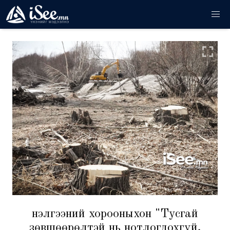
Үнэлгээний хорооныхон "Тусгай
зөвшөөрөлтэй нь нотлогдохгүй,