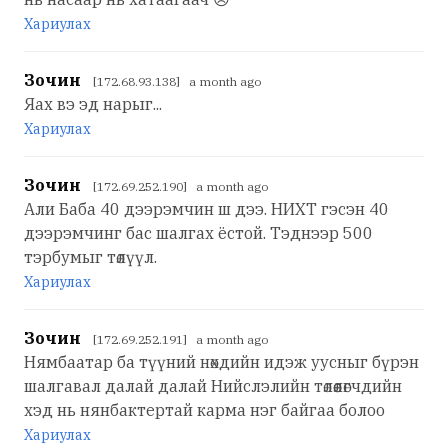
Хариулах
Зочин
[172.68.93.138] a month ago
Яах вэ эд нарыг...
Хариулах
Зочин
[172.69.252.190] a month ago
Али Баба 40 дээрэмчин ш дээ. НИХТ гэсэн 40
дээрэмчинг бас шалгах ёстой. Тэднээр 500
тэрбумыг төлүүл.
Хариулах
Зочин
[172.69.252.191] a month ago
Нямбаатар ба түүний нөхдийн идэж уусныг бүрэн
шалгавал далай далай Нийслэлийн төлөөлөгчдийн
хэд нь нянбактертай карма нэг байгаа болоо
Хариулах