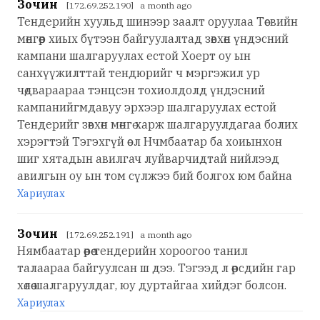
Зочин
[172.69.252.190] a month ago
Тендерийн хуульд шинээр заалт оруулаа Төсвийн
мөнгөөр хиых бүтээн байгуулалтад зөвхөн үндэсний
кампани шалгаруулах естой Хоерт оу ын
санхүүжилттай тендюрийг ч мэргэжил ур
чөдвараараа тэнцсэн тохиолдолд үндэсний
кампанийгмдавуу эрхээр шалгаруулах естой
Тендерийг зөвхөн мөнгө харж шалгаруулдагаа болих
хэрэгтэй Тэгэхгүй өол Нчмбаатар ба хоиынхон
шиг хятадын авилгач луйварчидтай нийлээд
авилгын оу ын том сүлжээ бий болгох юм байна
Хариулах
Зочин
[172.69.252.191] a month ago
Нямбаатар өөрөө тендерийн хороогоо танил
талаараа байгуулсан ш дээ. Тэгээд л өөрсдийн гар
хөлөө шалгаруулдаг, юу дуртайгаа хийдэг болсон.
Хариулах