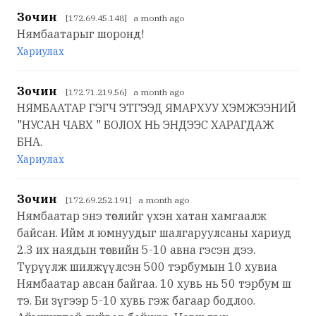
Зочин
[172.69.45.148] a month ago
Нямбаатарыг шоронд!
Хариулах
Зочин
[172.71.219.56] a month ago
НЯМБААТАР ГЭГЧ ЭТГЭЭД ЯМАРХУУ ХЭМЖЭЭНИЙ
"НУСАН ЧАВХ " БОЛОХ НЬ ЭНДЭЭС ХАРАГДАЖ
БНА.
Хариулах
Зочин
[172.69.252.191] a month ago
Нямбаатар энэ төслийг үхэн хатан хамгаалж
байсан. Ийм л юмнуудыг шалгаруулсаны хариуд
2.3 их наядын төсвийн 5-10 авна гэсэн дээ.
Түрүүлж шилжүүлсэн 500 тэрбумын 10 хувиа
Нямбаатар авсан байгаа. 10 хувь нь 50 тэрбум ш
тэ. Би зүгээр 5-10 хувь гэж багаар бодлоо.