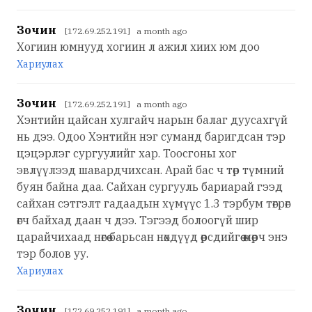
Зочин
[172.69.252.191] a month ago
Хогиин юмнууд хогиин л ажил хиих юм доо
Хариулах
Зочин
[172.69.252.191] a month ago
Хэнтийн цайсан хулгайч нарын балаг дуусахгүй
нь дээ. Одоо Хэнтийн нэг суманд баригдсан тэр
цэцэрлэг сургуулийг хар. Тоосгоны хог
эвлүүлээд шавардчихсан. Арай бас ч төр түмний
буян байна даа. Сайхан сургууль бариарай гээд
сайхан сэтгэлт гадаадын хүмүүс 1.3 тэрбум төгрөг
өгч байхад даан ч дээ. Тэгээд болоогүй шир
царайчихаад нөгөө барьсан нөхдүүд өөрсдийгөө өмөөрч энэ
тэр болов уу.
Хариулах
Зочин
[172.69.252.191] a month ago