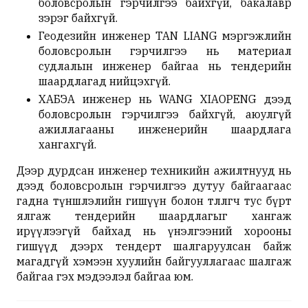
боловсролын гэрчилгээ байхгүй, бакалавр
зэрэг байхгүй.
Геодезийн инженер TAN LIANG мэргэжлийн
боловсролын гэрчилгээ нь материал
судлалын инженер байгаа нь тендерийн
шаардлагад нийцэхгүй.
ХАБЭА инженер нь WANG XIAOPENG дээд
боловсролын гэрчилгээ байхгүй, аюулгүй
ажиллагааны инженерийн шаардлага
хангахгүй.
Дээр дурдсан инженер техникийн ажилтнууд нь
дээд боловсролын гэрчилгээ дутуу байгаагаас
гадна түншлэлийн гишүүн болон төлөөлөгч тус бүрт
ялгаж тендерийн шаардлагыг хангаж
ирүүлээгүй байхад нь үнэлгээний хорооны
гишүүд дээрх тендерт шалгаруулсан байж
магадгүй хэмээн хуулийн байгууллагаас шалгаж
байгаа гэх мэдээлэл байгаа юм.