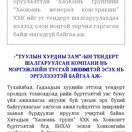
оруулалттай “ХаоЮань" группийн
"Хаоюань женерал констракшн"
ХХК-ийг уг тендерт шалгаруулахдаа
нэлээд олон ноцтой зөрчил гаргасан
байж магадгүй байгаа аж.
-"ТУУЛЫН ХУРДНЫ ЗАМ"-ЫН ТЕНДЕРТ
ШАЛГАРУУЛСАН КОМПАНИ НЬ
МЭРГЭЖЛИЙН ТУСГАЙ ЗӨВШӨӨРӨЛТЭЙ ЭСЭХ НЬ
ЭРГЭЛЗЭЭТЭЙ БАЙГАА АЖ-
Тухайлбал, Гадаадын хуулийн этгээд тендерт
оролцох тохиолдолд өөрийн бүртгэлтэй улс буюу
үйл ажиллагаа явуулж буй улсын эрх бүхий
байгууллагаас олгосон ажил гүйцэтгэх зөвшөөрлийг
заавал бүрдүүлэн ирүүлэх учиртай байна.
Хятадын "Хаоюань групп" ХХК нь Хонконгт
бүртгэлтэй бөгөөд БНХАУ эсвэл Хонконгийн