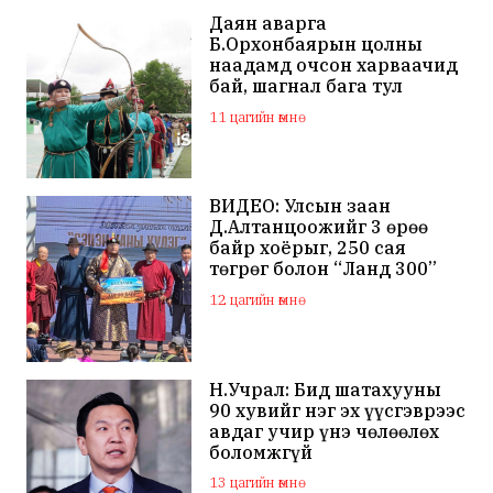
Даян аварга
Б.Орхонбаярын цолны
наадамд очсон харваачид
бай, шагнал бага тул
наадамд оролцохгүй
11 цагийн өмнө
гэдгээ мэдэгдлээ
ВИДЕО: Улсын заан
Д.Алтанцоожийг 3 өрөө
байр хоёрыг, 250 сая
төгрөг болон “Ланд 300”
маркийн автомашинаар
12 цагийн өмнө
мялаажээ
Н.Учрал: Бид шатахууны
90 хувийг нэг эх үүсгэврээс
авдаг учир үнэ чөлөөлөх
боломжгүй
13 цагийн өмнө