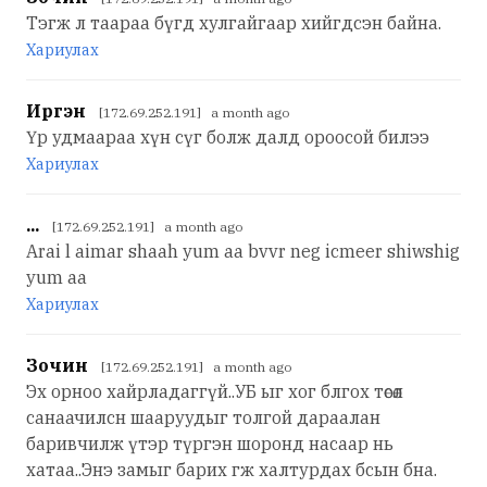
Тэгж л таараа бүгд хулгайгаар хийгдсэн байна.
Хариулах
Иргэн
[172.69.252.191] a month ago
Үр удмаараа хүн сүг болж далд ороосой билээ
Хариулах
...
[172.69.252.191] a month ago
Arai l aimar shaah yum aa bvvr neg icmeer shiwshig
yum aa
Хариулах
Зочин
[172.69.252.191] a month ago
Эх орноо хайрладаггүй..УБ ыг хог блгох төсөл
санаачилсн шааруудыг толгой дараалан
баривчилж үтэр түргэн шоронд насаар нь
хатаа..Энэ замыг барих гж халтурдах бсын бна.