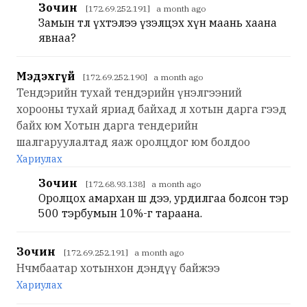
Зочин
[172.69.252.191] a month ago
Замын төлөө үхтэлээ үзэлцэх хүн маань хаана
явнаа?
Мэдэхгүй
[172.69.252.190] a month ago
Тендэрийн тухай тендэрийн үнэлгээний
хорооны тухай яриад байхад л хотын дарга гээд
байх юм Хотын дарга тендерийн
шалгаруулалтад яаж оролцдог юм болдоо
Хариулах
Зочин
[172.68.93.138] a month ago
Оролцох амархан ш дээ, урдилгаа болсон тэр
500 тэрбумын 10%-г тараана.
Зочин
[172.69.252.191] a month ago
Нчмбаатар хотынхон дэндүү байжээ
Хариулах