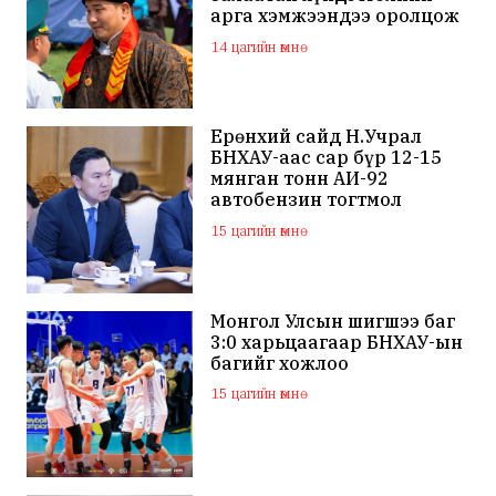
арга хэмжээндээ оролцож
байна
14 цагийн өмнө
Ерөнхий сайд Н.Учрал
БНХАУ-аас сар бүр 12-15
мянган тонн АИ-92
автобензин тогтмол
нийлүүлэх хүсэлт тавилаа
15 цагийн өмнө
Монгол Улсын шигшээ баг
3:0 харьцаагаар БНХАУ-ын
багийг хожлоо
15 цагийн өмнө