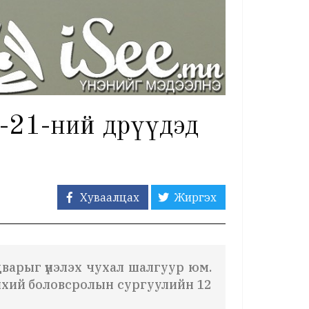
-21-ний өдрүүдэд
Хуваалцах
Жиргэх
дварыг үнэлэх чухал шалгуур юм.
нхий боловсролын сургуулийн 12