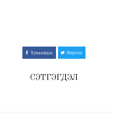
Хуваалцах
Жиргэх
СЭТГЭГДЭЛ