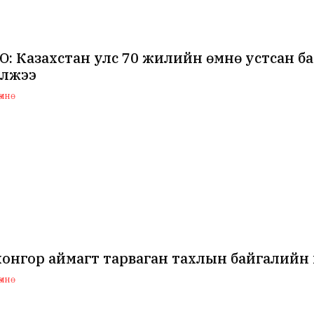
: Казахстан улс 70 жилийн өмнө устсан б
үлжээ
мнө
хонгор аймагт тарваган тахлын байгалийн
мнө