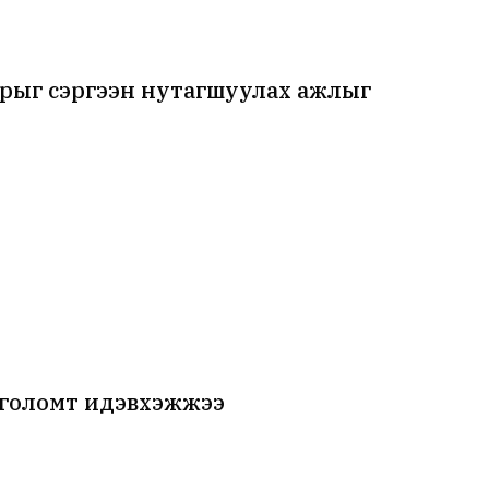
арыг сэргээн нутагшуулах ажлыг
 голомт идэвхэжжээ