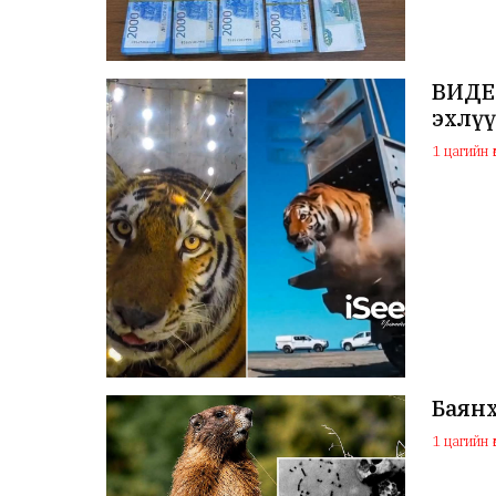
ВИДЕО
эхлү
1 цагийн ө
Баян
1 цагийн ө