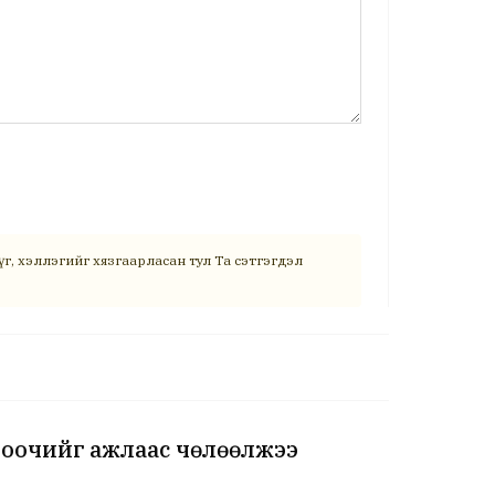
г, хэллэгийг хязгаарласан тул Та сэтгэгдэл
оочийг ажлаас чөлөөлжээ