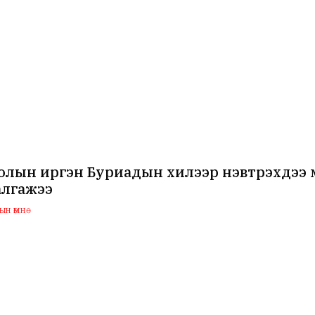
лын иргэн Буриадын хилээр нэвтрэхдээ м
алгажээ
н өмнө