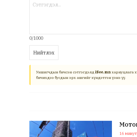
0/1000
Нийтлэх
Уншигчдын бичсэн сэтгэгдэлд
iSee.mn
хариуцлага х
бичихдээ бусдын эрх ашгийг хүндэтгэн үзнэ үү.
Мото
16 минуты