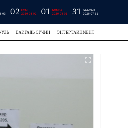
02
01
31
А
НЯМ
БЯМБА
БААСАН
8-03
2026-08-02
2026-08-01
2026-07-31
УУЛЬ
БАЙГАЛЬ ОРЧИН
ЭНТЕРТАЙНМЕНТ