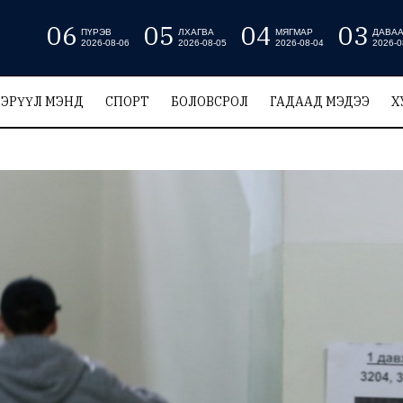
06
05
04
03
ПҮРЭВ
ЛХАГВА
МЯГМАР
ДАВА
2026-08-06
2026-08-05
2026-08-04
2026-0
ЭРҮҮЛ МЭНД
СПОРТ
БОЛОВСРОЛ
ГАДААД МЭДЭЭ
Х