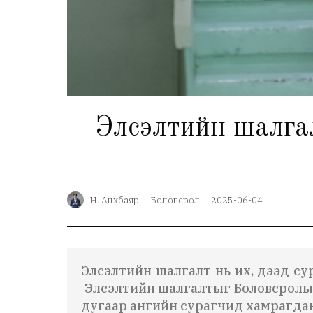
Элсэлтийн шалгал
Н. Анхбаяр
Боловсрол
2025-06-04
Элсэлтийн шалгалт нь их, дээд су
Элсэлтийн шалгалтыг Боловсролын 
дугаар ангийн сурагчид хамрагдан