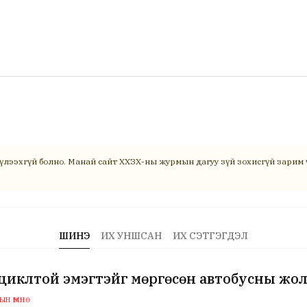
үлээхгүй болно. Манай сайт ХХЗХ-ны журмын дагуу зүй зохисгүй зарим ү
ШИНЭ
ИХ УНШСАН
ИХ СЭТГЭГДЭЛ
циклтой эмэгтэйг мөргөсөн автобусны жол
н өмнө