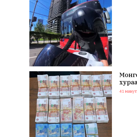
Монго
хура
41 минуты