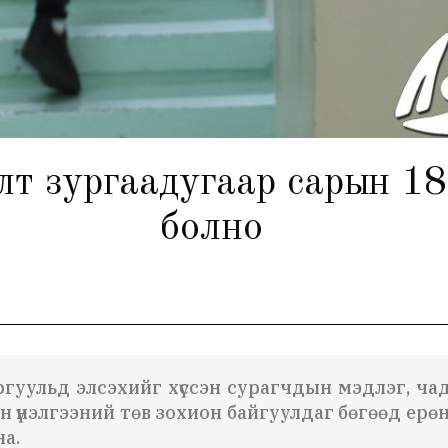
т зургаадугаар сарын 18
болно
ргуульд элсэхийг хүссэн сурагчдын мэдлэг, ча
үнэлгээний төв зохион байгуулдаг бөгөөд ерө
а.