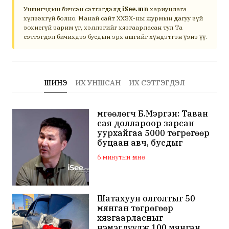
Уншигчдын бичсэн сэтгэгдэлд
iSee.mn
хариуцлага
хүлээхгүй болно. Манай сайт ХХЗХ-ны журмын дагуу зүй
зохисгүй зарим үг, хэллэгийг хязгаарласан тул Та
сэтгэгдэл бичихдээ бусдын эрх ашгийг хүндэтгэн үзнэ үү.
ШИНЭ
ИХ УНШСАН
ИХ СЭТГЭГДЭЛ
Өмгөөлөгч Б.Мэргэн: Таван
сая доллароор зарсан
уурхайгаа 5000 төгрөгөөр
буцаан авч, бусдыг
залилсан Ө.Ганзоригийн
6 минутын өмнө
өмгөөлөгч ёс зүйгүйгээр
бусдын нэр хүндэд
халдаж, худал мэдээлэл
тараалаа
Шатахуун олголтыг 50
мянган төгрөгөөр
хязгаарласныг
нэмэгдүүлж 100 мянган