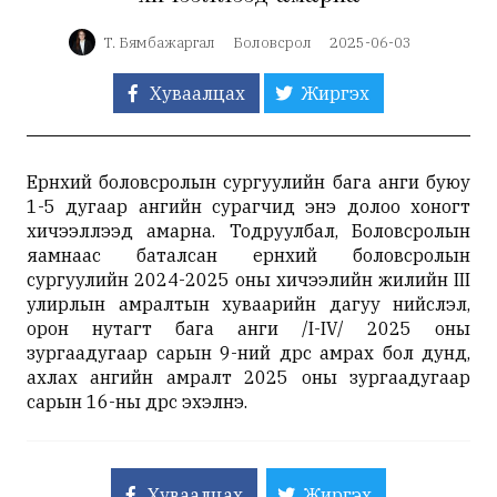
Т. Бямбажаргал
Боловсрол
2025-06-03
Хуваалцах
Жиргэх
Ерөнхий боловсролын сургуулийн бага анги буюу
1-5 дугаар ангийн сурагчид энэ долоо хоногт
хичээллээд амарна. Тодруулбал, Боловсролын
яамнаас баталсан ерөнхий боловсролын
сургуулийн 2024-2025 оны хичээлийн жилийн III
улирлын амралтын хуваарийн дагуу нийслэл,
орон нутагт бага анги /I-IV/ 2025 оны
зургаадугаар сарын 9-ний өдрөөс амрах бол дунд,
ахлах ангийн амралт 2025 оны зургаадугаар
сарын 16-ны өдрөөс эхэлнэ.
Хуваалцах
Жиргэх