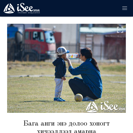
Бага анги энэ долоо хоногт
хичээллээд амарна