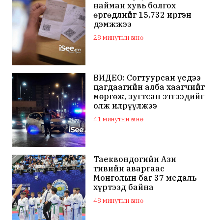
найман хувь болгох
өргөдлийг 15,732 иргэн
дэмжжээ
28 минутын өмнө
ВИДЕО: Согтуурсан үедээ
цагдаагийн алба хаагчийг
мөргөж, зугтсан этгээдийг
олж илрүүлжээ
41 минутын өмнө
Таеквондогийн Ази
тивийн аваргаас
Монголын баг 37 медаль
хүртээд байна
48 минутын өмнө