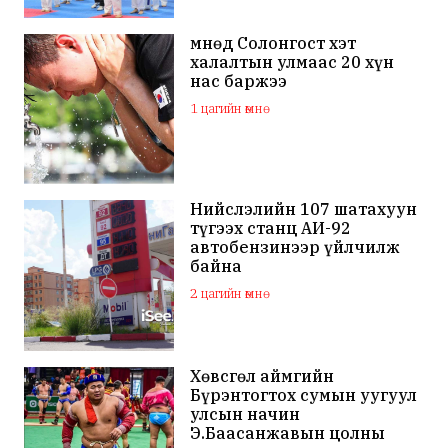
Өмнөд Солонгост хэт
халалтын улмаас 20 хүн
нас баржээ
1 цагийн өмнө
Нийслэлийн 107 шатахуун
түгээх станц АИ-92
автобензинээр үйлчилж
байна
2 цагийн өмнө
Хөвсгөл аймгийн
Бүрэнтогтох сумын уугуул
улсын начин
Э.Баасанжавын цолны