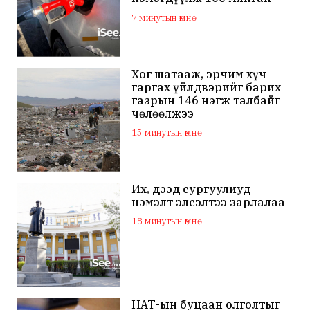
төгрөгт хүргэх судалж
7 минутын өмнө
байна
Хог шатааж, эрчим хүч
гаргах үйлдвэрийг барих
газрын 146 нэгж талбайг
чөлөөлжээ
15 минутын өмнө
Их, дээд сургуулиуд
нэмэлт элсэлтээ зарлалаа
18 минутын өмнө
НӨАТ-ын буцаан олголтыг