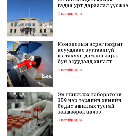
гадаа урт дараалал үүсжээ
3 цагийн өмнө
Монополын эсрэг газрыг
асуудлаас зугтаалгүй
шатахуун дамлан зарж
буй асуудалд хяналт
тавихыг үүрэгджээ
3 цагийн өмнө
Эм шинжлэх лаборатори
359 нэр төрлийн химийн
бодис ашиглах тусгай
зөвшөөрөл авчээ
3 цагийн өмнө