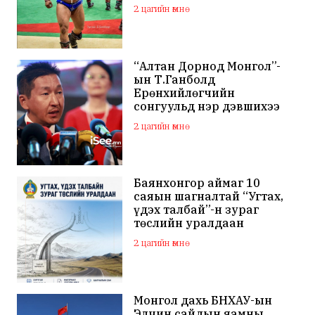
мялаалга наадам эхэллээ
2 цагийн өмнө
“Алтан Дорнод Монгол”-
ын Т.Ганболд
Ерөнхийлөгчийн
сонгуульд нэр дэвшихээ
илэрхийллээ
2 цагийн өмнө
Баянхонгор аймаг 10
саяын шагналтай “Угтах,
үдэх талбай”-н зураг
төслийн уралдаан
зарлажээ
2 цагийн өмнө
Монгол дахь БНХАУ-ын
Элчин сайдын яамны