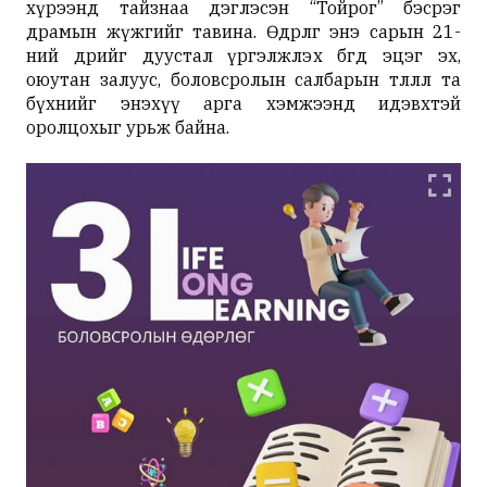
хүрээнд тайзнаа дэглэсэн “Тойрог” бэсрэг
драмын жүжгийг тавина. Өдөрлөг энэ сарын 21-
ний өдрийг дуустал үргэлжлэх бөгөөд эцэг эх,
оюутан залуус, боловсролын салбарын төлөөлөл та
бүхнийг энэхүү арга хэмжээнд идэвхтэй
оролцохыг урьж байна.