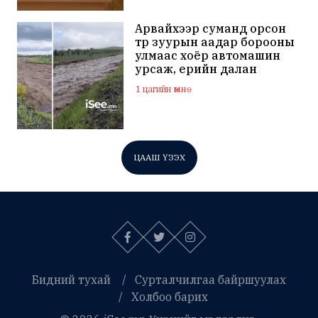
Арвайхээр суманд орсон
түр зуурын аадар борооны
улмаас хоёр автомашин
урсаж, үерийн далан
нуржээ
1 цагийн өмнө
ЦААШ ҮЗЭХ
Бидний тухай
Сурталчилгаа байршуулах
Холбоо барих