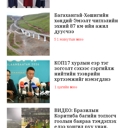
Багахангай-Хөшигийн
хөндий-Эмээлт чиглэлийн
эхний 87 км-ийн ажил
дуусчээ
51 минутын өмнө
КОП17 хурлын үеэр тэг
зогсолт үүсэхээс сэргийлж
нийтийн тээврийн
хүртээмжийг нэмэгдүүлнэ
1 цагийн өмнө
ВИДЕО: Бразилын
Коритиба багийн тоглогч
гоолын баяраа тэмдэглэх
үедээ хонгил руу унан,