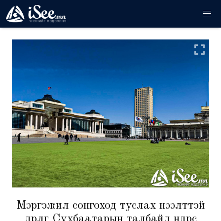
Мэргэжил сонгоход туслах нээлттэй
өдөрлөг Сүхбаатарын талбайд өнөөдрөөс