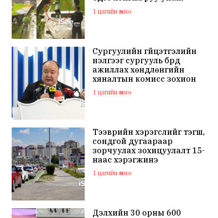
бэртжээ
1 цагийн өмнө
Сургуулийн гүйцэтгэлийн
үнэлгээг сургууль бүрд
ажиллах хөндлөнгийн
хяналтын комисс зохион
байгуулна
1 цагийн өмнө
Тээврийн хэрэгслийг тэгш,
сондгой дугаараар
зорчуулах зохицуулалт 15-
наас хэрэгжинэ
1 цагийн өмнө
Дэлхийн 30 орны 600