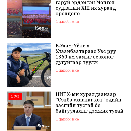
гаруй эрдэмтэн Монгол
судлалын XIII их хуралд
оролцоно
1 цагийн өмнө
Б.Улам-Үйлс хүү
Улаанбаатараас Увс руу
1360 км замыг ес хоног
дугуйгаар туулж
зорилгодоо хүрлээ
1 цагийн өмнө
НИТХ-ын хуралдаанаар
LIVE
“Сэлбэ ухаалаг хот” эдийн
засгийн тусгай бүс
байгуулахыг дэмжих тухай
асуудлыг хэлэлцэж байна
1 цагийн өмнө