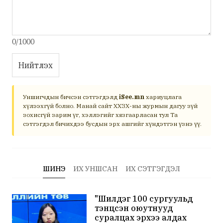
0/1000
Нийтлэх
Уншигчдын бичсэн сэтгэгдэлд
iSee.mn
хариуцлага
хүлээхгүй болно. Манай сайт ХХЗХ-ны журмын дагуу зүй
зохисгүй зарим үг, хэллэгийг хязгаарласан тул Та
сэтгэгдэл бичихдээ бусдын эрх ашгийг хүндэтгэн үзнэ үү.
ШИНЭ
ИХ УНШСАН
ИХ СЭТГЭГДЭЛ
"Шилдэг 100 сургуульд
тэнцсэн оюутнууд
суралцах эрхээ алдах