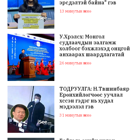
эрсдэлтэй байна" гэв
13 минутын өмнө
У.Хүрэлсүх: Монгол
судлаачдын залгамж
холбоог бэхжүүлэхэд онцгой
анхаарах шаардлагатай
26 минутын өмнө
ТОДРУУЛГА: Н.Түвшинбаяр
Ерөнхийлөгчөөс уучлал
хүссэн гэдэг нь худал
мэдээлэл гэв
31 минутын өмнө