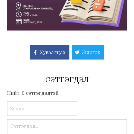
Хуваалцах
Жиргэх
СЭТГЭГДЭЛ
Нийт: 0 сэтгэгдэлтэй