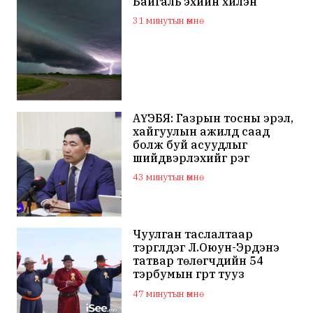
Байгаль эхийн хилэн
31 минутын өмнө
АҮЭБЯ: Газрын тосны эрэл,
хайгуулын ажилд саад
болж буй асуудлыг
шийдвэрлэхийг үүрэг
болголоо
43 минутын өмнө
Чуулган таслалтаар
тэргүүлдэг Л.Оюун-Эрдэнэ
татвар төлөгчдийн 54
тэрбумын гүүрт тууз
хайчилж, өөрийн гавьяа
47 минутын өмнө
мэт пи-ар хийв