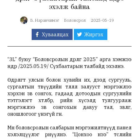
эхэлж байна
Б. Наранчимэг
Боловсрол
2025-05-19
Хуваалцах
Жиргэх
“3L” буюу “Боловсролын өдөрлөг 2025” арга хэмжээ
өнөөөдөр /2025.05.19/ Сүхбаатарын талбайд эхэлнэ.
Өдөрлөгт улсын болон хувийн их, дээд сургууль,
сургалтын төвүүдийн төлөөлөл залууст мэргэжлээ
хэрхэн зөв сонгох, гадаад дотоодын сургуулийн
тэтгэлэгт хөтөлбөр, өөрийн хүсэлд тулгуурлаж
мэргэжлээ зөв сонгохын давуу тал, зөвлөгөө,
оношлогоог үнэгүй өгнө.
Мөн боловсролын салбарын мэргэжилтнүүд панел
хэлэлцүүлэг өрнүүлнэ. “Цонхоо нээ” төслийн