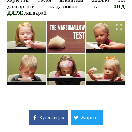
хэрэгтэй” гэсэн дүгнэлтийг хийжээ. Илүү
дэлгэрэнгүй мэдээллийг та
ЭНД
ДАРЖ
уншаарай.
Хуваалцах
Жиргэх