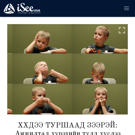
ХҮҮХДЭЭ ТУРШААД ҮЗЭЭРЭЙ:
Амжилтад хүрэхийн тулд хүслээ