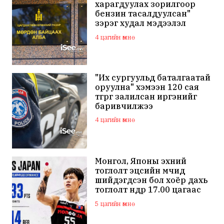
харагдуулах зорилгоор
бензин тасалдуулсан"
зэрэг худал мэдээлэл
тарааж буй хаягуудыг
4 цагийн өмнө
шалгаж эхэлжээ
"Их сургуульд баталгаатай
оруулна" хэмээн 120 сая
төгрөг залилсан иргэнийг
баривчилжээ
4 цагийн өмнө
Монгол, Японы эхний
тоглолт эцсийн мөчид
шийдэгдсэн бол хоёр дахь
тоглолт өнөөдөр 17.00 цагаас
эхэлнэ
5 цагийн өмнө