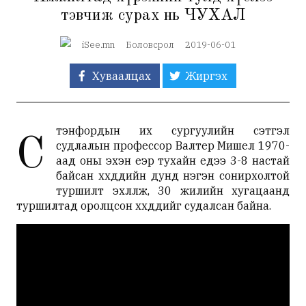
тэвчиж сурах нь ЧУХАЛ
iSee.mn
Боловсрол
2019-06-01
Хуваалцах
Жиргэх
тэнфордын их сургуулийн сэтгэл
С
судлалын профессор Валтер Мишел 1970-
аад оны эхэн үеэр тухайн үедээ 3-8 настай
байсан хүүхдүүдийн дунд нэгэн сонирхолтой
туршилт эхлүүлж, 30 жилийн хугацаанд
туршилтад оролцсон хүүхдүүдийг судалсан байна.