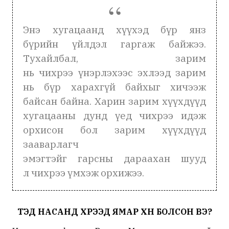
Энэ хугацаанд хүүхэд бүр янз
бүрийн үйлдэл гаргаж байжээ.
Тухайлбал, зарим
нь чихрээ үнэрлэхээс эхлээд зарим
нь бүр харахгүй байхыг хичээж
байсан байна. Харин зарим хүүхдүүд
хугацааны дунд үед чихрээ идэж
орхисон бол зарим хүүхдүүд
зааварлагч
эмэгтэйг гарсны дараахан шууд
л чихрээ үмхэж орхижээ.
ТЭД НАСАНД ХҮРЭЭД ЯМАР ХҮН БОЛСОН ВЭ?