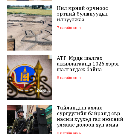
Нил мөрний орчмоос
эртний булшнуудыг
илрүүлжээ
7 цагийн өмнө
АТГ: Мөрдөн шалгах
ажиллагаанд 1026 хэрэг
шалгагдаж байна
8 цагийн өмнө
Тайландын ахлах
сургуулийн байранд өсвөр
насны хүүхэд гал нээсний
улмаас долоон хүн амиа
алдаж, 30 гаруй хүн
8 цагийн өмнө