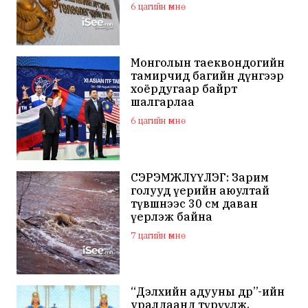
6 цагийн өмнө
Монголын таеквондогийн
тамирчид багийн дүнгээр
хоёрдугаар байрт
шалгарлаа
6 цагийн өмнө
СЭРЭМЖЛҮҮЛЭГ: Зарим
голууд үерийн аюултай
түвшнээс 30 см даван
үерлэж байна
7 цагийн өмнө
“Дэлхийн адууны өдөр”-ийн
уралдаанд түрүүлж,