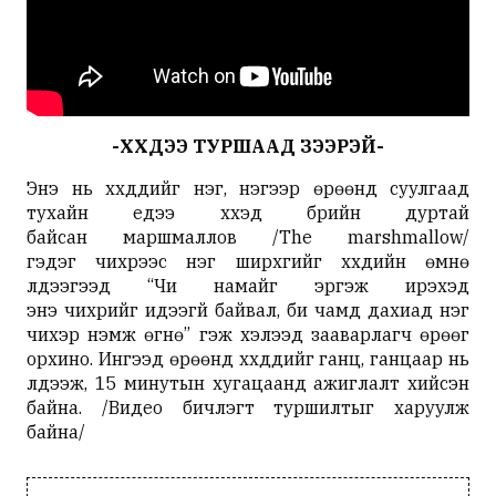
-ХҮҮХДЭЭ ТУРШААД ҮЗЭЭРЭЙ-
Энэ нь хүүхдүүдийг нэг, нэгээр өрөөнд суулгаад
тухайн үедээ хүүхэд бүрийн дуртай
байсан маршмаллов /The marshmallow/
гэдэг чихрээс нэг ширхгийг хүүхдийн өмнө
үлдээгээд “Чи намайг эргэж ирэхэд
энэ чихрийг идээгүй байвал, би чамд дахиад нэг
чихэр нэмж өгнө” гэж хэлээд зааварлагч өрөөг
орхино. Ингээд өрөөнд хүүхдүүдийг ганц, ганцаар нь
үлдээж, 15 минутын хугацаанд ажиглалт хийсэн
байна. /Видео бичлэгт туршилтыг харуулж
байна/