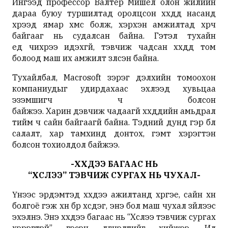
Ингээд профессор Валтер Мишел олон жилийн
дараа буюу туршилтад оролцсон хүүхдүүд насанд
хүрээд ямар хүмүүс болж, хэрхэн амжилтад хүрч
байгааг нь судалсан байна. Гэтэл тухайн
үед чихрээ идэхгүй, тэвчиж чадсан хүүхдүүд том
болоод маш их амжилт үзүүлсэн байна.
Тухайлбал, Macrosoft зэрэг дэлхийн томоохон
компаниудыг удирдахаас эхлээд хувьцаа
эзэмшигч ч болсон
байжээ. Харин дэвчиж чадаагүй хүүхдүүдийн амьдрал
тийм ч сайн байгаагүй байна. Тэдний дунд гэр бүл
салалт, хар тамхинд донтох, гэмт хэрэгтэн
болсон тохиолдол байжээ.
-ХҮҮХДЭЭ БАГААС НЬ
“ХҮСЛЭЭ” ТЭВЧИЖ СУРГАХ НЬ ЧУХАЛ-
Үүнээс эрдэмтэд хүүхдээ ажилтанд хүргэе, сайн хүн
болгоё гэж хүн бүр хүсдэг, энэ бол маш чухал зүйлээс
эхэлнэ. Энэ хүүхдээ багаас нь “Хүслээ тэвчиж сургах