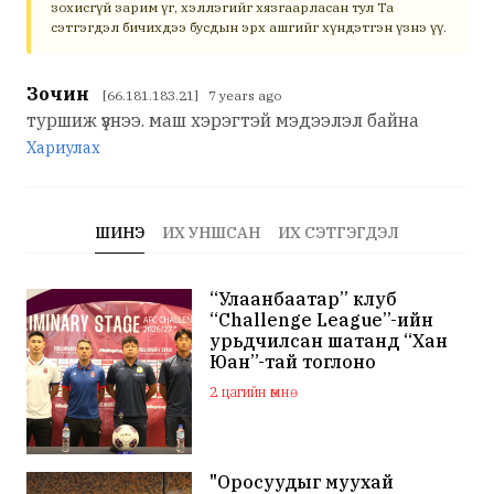
зохисгүй зарим үг, хэллэгийг хязгаарласан тул Та
сэтгэгдэл бичихдээ бусдын эрх ашгийг хүндэтгэн үзнэ үү.
Зочин
[66.181.183.21] 7 years ago
туршиж үзнээ. маш хэрэгтэй мэдээлэл байна
Хариулах
ШИНЭ
ИХ УНШСАН
ИХ СЭТГЭГДЭЛ
“Улаанбаатар” клуб
“Challenge League”-ийн
урьдчилсан шатанд “Хан
Юан”-тай тоглоно
2 цагийн өмнө
"Оросуудыг муухай