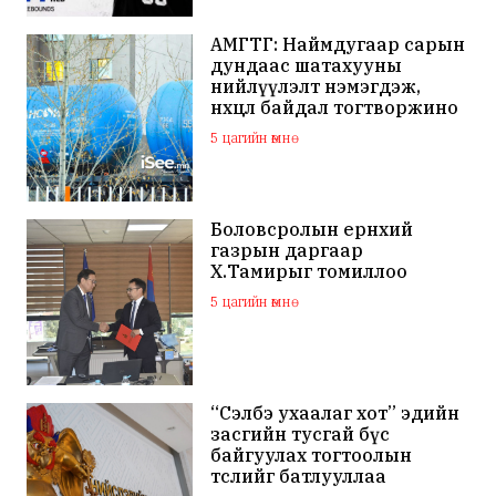
АМГТГ: Наймдугаар сарын
дундаас шатахууны
нийлүүлэлт нэмэгдэж,
нөхцөл байдал тогтворжино
5 цагийн өмнө
Боловсролын ерөнхий
газрын даргаар
Х.Тамирыг томиллоо
5 цагийн өмнө
“Сэлбэ ухаалаг хот” эдийн
засгийн тусгай бүс
байгуулах тогтоолын
төслийг батлууллаа