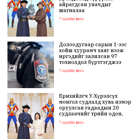
айрагдсан уяачдыг
шагналаа
7 цагийн өмнө
Долоодугаар сарын 1-ээс
хойш хуурамч хаяг нээж
иргэдийг залилсан 97
тохиолдол бүртгэгджээ
7 цагийн өмнө
Ерөнхийлөгч У.Хүрэлсүх
монгол судлалд хувь нэмэр
оруулсан гадаадын 20
судлаачийг төрийн одон,
медалиар шагналаа
7 цагийн өмнө