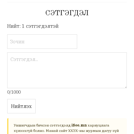
СЭТГЭГДЭЛ
Нийт: 1 сэтгэгдэлтэй
0/1000
Нийтлэх
Уншигчдын бичсэн сэтгэгдэлд
iSee.mn
хариуцлага
хүлээхгүй болно. Манай сайт ХХЗХ-ны журмын дагуу зүй