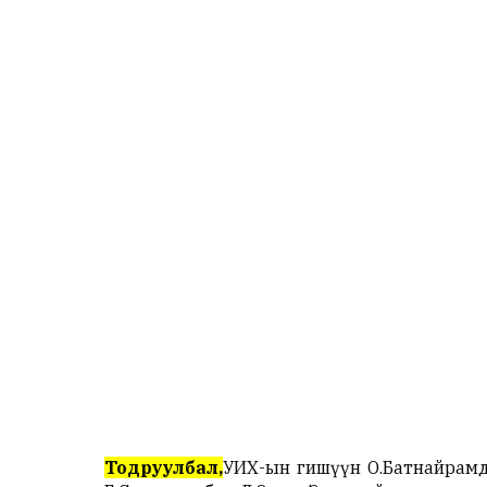
Тодруулбал,
УИХ-ын гишүүн О.Батнайрамд