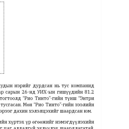
иудын нэрийг дурдсан нь тус компанид
аар сарын 26-нд УИХ-ын гишүүдийн 81.2
 тогтоолд “Рио Тинто”-гийн түнш “Энтри
усгасан. Мөн “Рио Тинто”-гийн зээлийн
гэрээг дахин хэлэлцэхийг шаардсан юм.
дийн хүртэх үр өгөөжийг нэмэгдүүлэхийн
г цаг алдалгүй эхлүүлэх шаардлагатай.