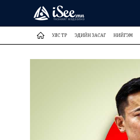
УЛС ТӨР
ЭДИЙН ЗАСАГ
НИЙГЭМ