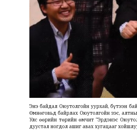
Энэ байдал Оюутолгойн уурхай, бүтээн бай
Өмнөговьд байрлах Оюутолгойн зэс, алтны
Улс өөрийн төрийн өмчит “Эрдэнэс Оюутол
дуустал ногдол ашиг авах хугацааг хойшлу