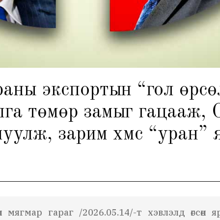
 ураны экспортын “гол өрс
лга төмөр замыг гацааж,
уулж, зарим хүмүүс “уран”
сөн мягмар гараг /2026.05.14/-т хэвлэлд өгсөн