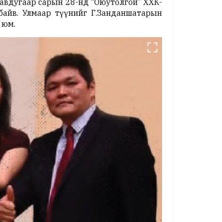
равдугаар сарын 28-нд “Оюутолгой” ХХК-
байв. Улмаар түүнийг Г.Занданшатарын
 юм.