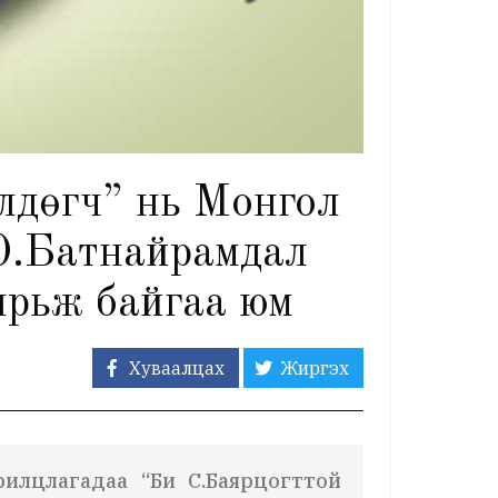
өлдөгч” нь Монгол
 О.Батнайрамдал
 ярьж байгаа юм
Хуваалцах
Жиргэх
 ярилцлагадаа “Би С.Баярцогттой