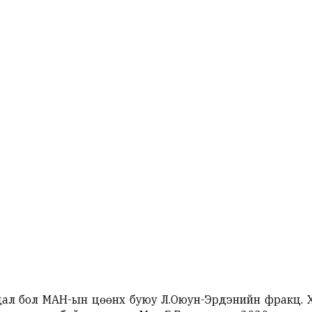
ал бол МАН-ын цөөнх буюу Л.Оюун-Эрдэнийн фракц. Х