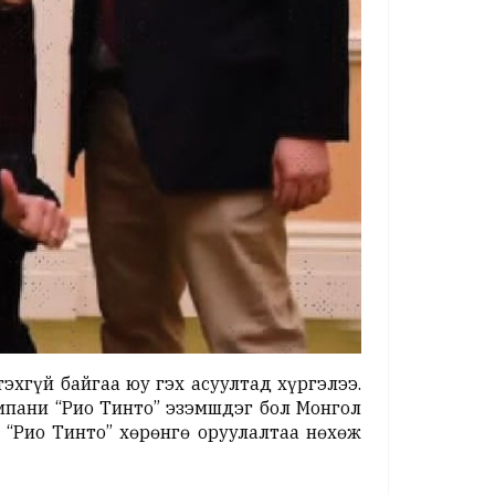
эхгүй байгаа юу гэх асуултад хүргэлээ.
мпани “Рио Тинто” эзэмшдэг бол Монгол
 “Рио Тинто” хөрөнгө оруулалтаа нөхөж