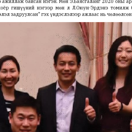
р ажиллаж байсан нэгэн. Мөн Э.Баясгаланг 2020 оны а
хоёр гишүүний нэгээр мөн л Л.Оюун-Эрдэнэ томилж 
лэл задруулсан" гэх үндэслэлээр ажлаас нь чөлөөлсөн