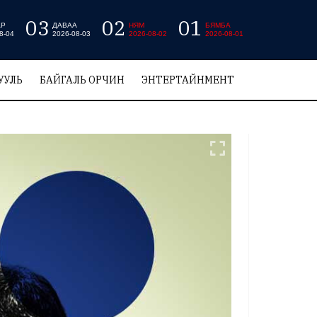
03
02
01
АР
ДАВАА
НЯМ
БЯМБА
8-04
2026-08-03
2026-08-02
2026-08-01
УУЛЬ
БАЙГАЛЬ ОРЧИН
ЭНТЕРТАЙНМЕНТ