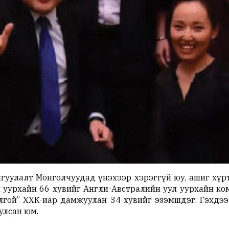
гуулалт Монголчуудад үнэхээр хэрэггүй юу, ашиг хүрт
 уурхайн 66 хувийг Англи-Австралийн уул уурхайн ко
гой” ХХК-иар дамжуулан 34 хувийг эзэмшдэг. Гэхдээ
улсан юм.