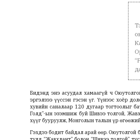
Т
о
К
О
“
д
Бидэнд энэ асуудал хамаагүй ч Оюутолго
эргэлзээ үүссэн гэсэн үг. Үүнээс хоёр д
хувийн саналаар 120 дугаар тогтоолыг ба
Голд”-ын эзэмшиж буй Шивээ толгой, Жавх
хүүг бууруулж, Монголын талын үр өгөөжи
Гэхдээ бодит байдал арай өөр. Оюутолгой
тулд “Жавхлант” болон “Шивээ толгой” ту