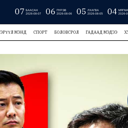
07
06
05
04
БААСАН
ПҮРЭВ
ЛХАГВА
МЯГМ
2026-08-07
2026-08-06
2026-08-05
2026-0
ЭРҮҮЛ МЭНД
СПОРТ
БОЛОВСРОЛ
ГАДААД МЭДЭЭ
Х