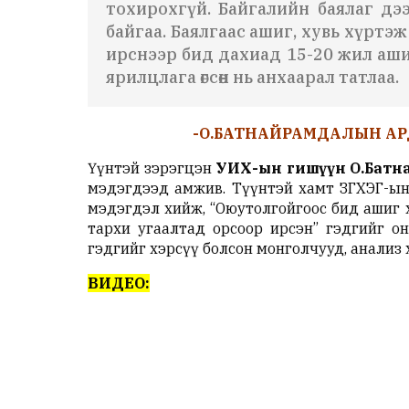
тохирохгүй. Байгалийн баялаг дэ
байгаа. Баялгаас ашиг, хувь хүрт
ирснээр бид дахиад 15-20 жил аши
ярилцлага өгсөн нь анхаарал татлаа.
-О.БАТНАЙРАМДАЛЫН АРД
Үүнтэй зэрэгцэн
УИХ-ын гишүүн О.Батн
мэдэгдээд амжив. Түүнтэй хамт ЗГХЭГ-ын 
мэдэгдэл хийж, “Оюутолгойгоос бид ашиг х
тархи угаалтад орсоор ирсэн” гэдгийг о
гэдгийг хэрсүү болсон монголчууд, анализ
ВИДЕО: