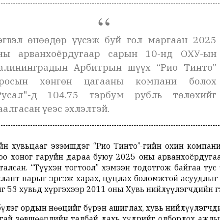
эгвэл өнөөдөр үүсэж буй гол маргаан 2025
ны арванхоёрдугаар сарын 10-нд ОХУ-ын
алининградын Арбитрын шүүх “Рио Тинто”
росын хөнгөн цагааны компани болох
Русал"-д 104.75 тэрбум рубль төлөхийг
аалгасан үеэс эхлэлтэй.
йн хувьцааг эзэмшдэг “Рио Тинто”-гийн охин компан
олоо хоног гаруйн дараа буюу 2025 оны арванхоёрдуг
талсан. “Түүхэн тогтоол” хэмээн тодотгож байгаа тус
лант нарыг эргэж харах, цуцлах боломжтой асуудлыг т
йг 53 хувьд хүргэхээр 2011 оны Хувь нийлүүлэгчдийн 
 бүлэг ордын нөөцийг бүрэн ашиглах, хувь нийлүүлэгч
сгай зөвшөөрлийн талбай дахь хүдрийг олборлох ажлы