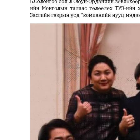
Б.Солонгоо бол Л.Оюун-Эрдэнийн зөвлөхөө
ийн Монголын талаас төлөөлөх ТУЗ-ийн 
Засгийн газрын үед "компанийн нууц мэдээ