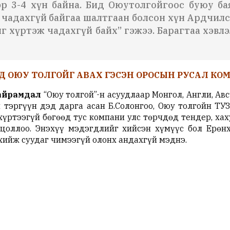
эр 3-4 хүн байна. Бид Оюутолгойгоос буюу б
эж чадахгүй байгаа шалтгаан болсон хүн Ардчил
г хүртэж чадахгүй байх” гэжээ. Барагтаа хэвл
 ОЮУ ТОЛГОЙГ АВАХ ГЭСЭН ОРОСЫН РУСАЛ КОМ
айрамдал
“Оюу толгой”-н асуудлаар Монгол, Англи, Ав
тэргүүн дэд дарга асан Б.Солонгоо, Оюу толгойн ТУЗ
үртээгүй бөгөөд тус компани улс төрчдөд тендер, хах
нцоллоо. Энэхүү мэдэгдлийг хийсэн хүмүүс бол Ерөн
 хийж суудаг чимээгүй олонх андахгүй мэднэ.