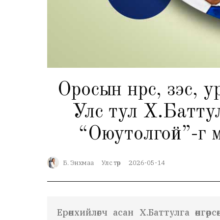
Оросын нүүрс, зэс,
Улс тул Х.Батту
“Оюутолгой”-г м
Б. Энхмаа
Улс төр
2026-05-14
Ерөнхийлөгч асан Х.Баттулга өнгөр