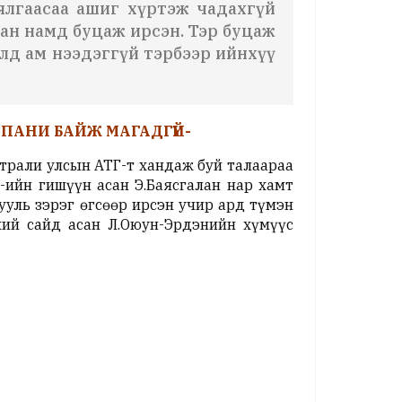
аялгаасаа ашиг хүртэж чадахгүй
сан намд буцаж ирсэн. Тэр буцаж
элд ам нээдэггүй тэрбээр ийнхүү
ПАНИ БАЙЖ МАГАДГҮЙ-
страли улсын АТГ-т хандаж буй талаараа
-ийн гишүүн асан Э.Баясгалан нар хамт
ууль зэрэг өгсөөр ирсэн учир ард түмэн
хий сайд асан Л.Оюун-Эрдэнийн хүмүүс