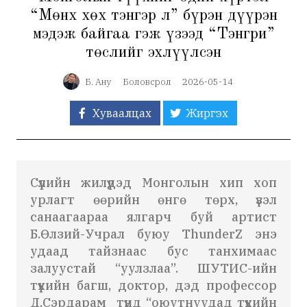
“Мөнх хөх тэнгэр л” бүрэн дүүрэн
мэдэж байгаа гэж үзээд “Тэнгри”
төслийг эхлүүлсэн
Б. Ану
Боловсрол
2026-05-14
Хуваалцах
Жиргэх
Сүүлийн жилүүдэд Монголын хип хоп
урлагт өөрийн өнгө төрх, үзэл
санаагаараа ялгарч буй артист
Б.Өлзий-Учрал буюу ThunderZ энэ
удаад тайзнаас бус танхимаас
залуустай “уулзлаа”. ШУТИС-ийн
түүхийн багш, доктор, дэд профессор
Д.Сэрдарам түүнд “оюутнуудад түүхийн