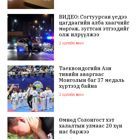
ВИДЕО: Согтуурсан үедээ
цагдаагийн алба хаагчийг
мөргөж, зугтсан этгээдийг
олж илрүүлжээ
2 цагийн өмнө
Таеквондогийн Ази
тивийн аваргаас
Монголын баг 37 медаль
хүртээд байна
2 цагийн өмнө
Өмнөд Солонгост хэт
халалтын улмаас 20 хүн
нас баржээ