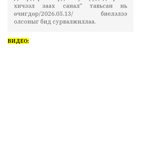
хичээл заах санал” тавьсан нь
өчигдөр/2026.05.13/ биелэлээ
олсоныг бид сурвалжиллаа.
ВИДЕО: