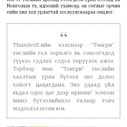
Монголын түүх, үндэсний ухамсар, өв соёлыг орчин
үеийн хип хоп урлагтай хослуулснаараа онцлог.
ThunderZ-ийн хэлснээр “Тэнгри”
төслийн гол зорилго нь сонсогчдод
түүхээ судлах сэдэл төрүүлэх ажээ.
Тэрбээр мөн: “Тэнгри” төслийн
хаалтын уран бүтээл энэ долоо
хоногт цацагдана. Энэ удаад үйл
явдал одоо цаг дээр өрнөнө” хэмээн
шинэ бүтээлийнхээ талаар товч
мэдээлэл өгсөн юм.