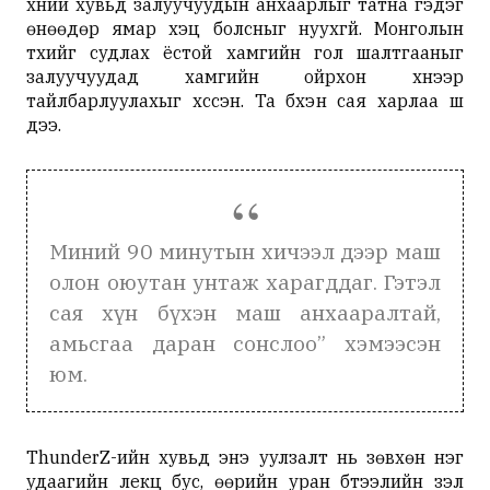
хүний хувьд залуучуудын анхаарлыг татна гэдэг
өнөөдөр ямар хэцүү болсныг нуухгүй. Монголын
түүхийг судлах ёстой хамгийн гол шалтгааныг
залуучуудад хамгийн ойрхон хүнээр
тайлбарлуулахыг хүссэн. Та бүхэн сая харлаа шүү
дээ.
Миний 90 минутын хичээл дээр маш
олон оюутан унтаж харагддаг. Гэтэл
сая хүн бүхэн маш анхааралтай,
амьсгаа даран сонслоо” хэмээсэн
юм.
ThunderZ-ийн хувьд энэ уулзалт нь зөвхөн нэг
удаагийн лекц бус, өөрийн уран бүтээлийн үзэл