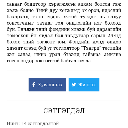
санааг бодитоор хэрэгжүүлсэн алхам болсон гэж
хэлж болно. Түүний дуу хөгжимд эх орон, үндэсний
бахархал, түүхэн сэдэв хүчтэй тусдаг нь залуу
сонсогчдыг татдаг гол онцлогийн нэг болоод
буй. Түүнчлэн түүний фенүүдийн хүлээж буй дараагийн
томоохон үйл явдал бол тавдугаар сарын 23-нд
болох түүний тоглолт юм. Фэнүүдийн дунд өндөр
хүлээлт үүсгээд буй уг тоглолтоор “Тэнгри” төслийн
үзэл санаа, шинэ уран бүтээлүүд тайзнаа амилна
гэсэн өндөр хүлээлттэй байгаа юм аа.
Хуваалцах
Жиргэх
СЭТГЭГДЭЛ
Нийт: 14 сэтгэгдэлтэй