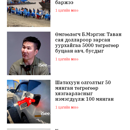
баржээ
1 цагийн өмнө
Өмгөөлөгч Б.Мэргэн: Таван
сая доллароор зарсан
уурхайгаа 5000 төгрөгөөр
буцаан авч, бусдыг
залилсан Ө.Ганзоригийн
1 цагийн өмнө
өмгөөлөгч ёс зүйгүйгээр
бусдын нэр хүндэд
халдаж, худал мэдээлэл
тараалаа
Шатахуун олголтыг 50
мянган төгрөгөөр
хязгаарласныг
нэмэгдүүлж 100 мянган
төгрөгт хүргэхээр судалж
1 цагийн өмнө
байна