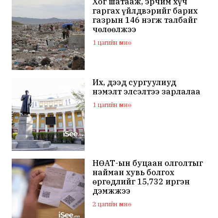
Хог шатааж, эрчим хүч
гаргах үйлдвэрийг барих
газрын 146 нэгж талбайг
чөлөөлжээ
1 цагийн өмнө
Их, дээд сургуулиуд
нэмэлт элсэлтээ зарлалаа
1 цагийн өмнө
НӨАТ-ын буцаан олголтыг
найман хувь болгох
өргөдлийг 15,732 иргэн
дэмжжээ
2 цагийн өмнө