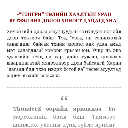
-
“
ТЭНГРИ
”
ТӨСЛИЙН
ХААЛТЫН
УРАН
БҮТЭЭЛ
ЭНЭ
ДОЛОО
ХОНОГТ
ЦАЦАГДАНА
-
Хичээлийн дараа оюутнуудын сэтгэгдэл нэг зүйл
дээр төвлөрч байв. Тэд “урьд нь сонирхолгүй
санагддаг байсан түүхийн хичээл анх удаа амьд
мэт санагдлаа” хэмээн ярьсан юм. Учир нь энэ
удаагийн лекц он сар, дайн тулаан, цээжлэх
шаардлагатай мэдээллээр дүүрэн байсангүй. Харин
“яагаад бид түүхээ мэдэх ёстой вэ” гэсэн асуултад
хариу өгөхийг зорьжээ.
ThunderZ
өөрийн
яриандаа
“Би
мэргэжлийн багш биш. Тиймээс
шинжлэх ухааны хүнд зүйлс ярихыг