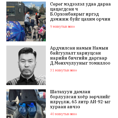
Сөрөг мэдээлэл удаа дараа
цацагдсан ч
Б.Орхонбаярыг иргэд
дэмжиж буйг цахим орчин
дахь сэтгэгдэл харууллаа
9 минутын өмнө
Ардчилсан намын Намын
байгуулалт хариуцсан
нарийн бичгийн даргаар
Д.Мөнхчулууныг томиллоо
31 минутын өмнө
Шатахуун дамлан
борлуулсан хоёр зөрчлийг
илрүүлж, 65 литр АИ-92-ыг
хураан авчээ
40 минутын өмнө