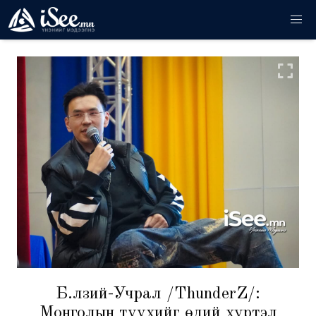
Б.Өлзий-Учрал /ThunderZ/:
Монголын түүхийг өдий хүртэл