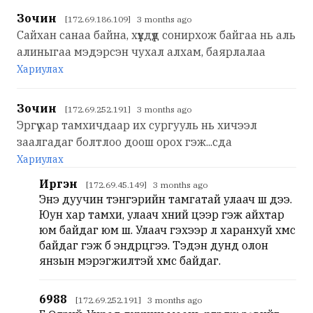
Зочин
[172.69.186.109] 3 months ago
Сайхан санаа байна, хүүхдүүд сонирхож байгаа нь аль
алиныгаа мэдэрсэн чухал алхам, баярлалаа
Хариулах
Зочин
[172.69.252.191] 3 months ago
Эргүү хар тамхичдаар их сургууль нь хичээл
заалгадаг болтлоо доош орох гэж...сда
Хариулах
Иргэн
[172.69.45.149] 3 months ago
Энэ дуучин тэнгэрийн тамгатай улаач шүү дээ.
Юун хар тамхи, улаач хүний цээр гэж айхтар
юм байдаг юм шүү. Улаач гэхээр л харанхуй хүмүүс
байдаг гэж бүү эндүүрцгээ. Тэдэн дунд олон
янзын мэрэгжилтэй хүмүүс байдаг.
6988
[172.69.252.191] 3 months ago