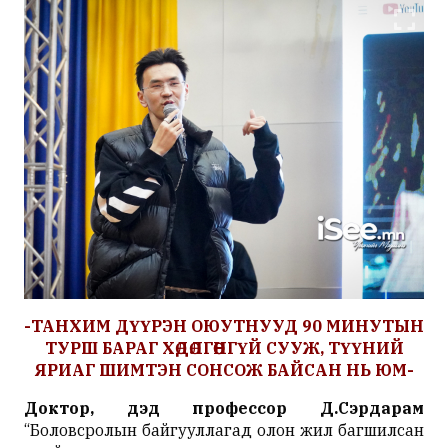
-
ТАНХИМ
ДҮҮРЭН
ОЮУТНУУД
90
МИНУТЫН
ТУРШ
БАРАГ
ХӨДӨЛГӨӨНГҮЙ
СУУЖ
,
ТҮҮНИЙ
ЯРИАГ
ШИМТЭН
СОНСОЖ
БАЙСАН
НЬ
ЮМ
-
Д
октор
,
дэд
профессор
Д
.
Сэрдарам
“Боловсролын байгууллагад олон жил багшилсан