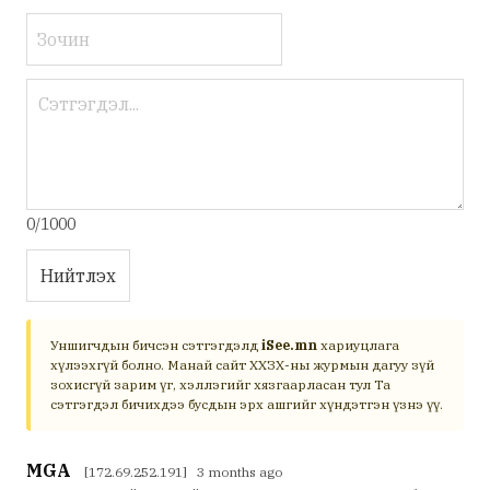
0/1000
Нийтлэх
Уншигчдын бичсэн сэтгэгдэлд
iSee.mn
хариуцлага
хүлээхгүй болно. Манай сайт ХХЗХ-ны журмын дагуу зүй
зохисгүй зарим үг, хэллэгийг хязгаарласан тул Та
сэтгэгдэл бичихдээ бусдын эрх ашгийг хүндэтгэн үзнэ үү.
МGA
[172.69.252.191] 3 months ago