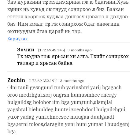
Энэ дуракиин түүх мэднэ.ярина гж ю бдагиин..Хувь
хүниих нь хувьд оютнууд сонирхоо л биз. Баахан
сэтгэл хөөргөж худлаа донгосч цээжээ л дэлдээ
биз. Иим юмыг түүх гж сонирхож бдаг өнөөгиин
оютнуудын бгаа царай нь тэр..
Хариулах
Зочин
[172.69.45.148] 3 months ago
Түүх мэднэ гэж ярьсан хүн алга. Түүхийг сонирхох
талаар л ярьсан байна.
Zochin
[172.69.252.191] 3 months ago
Olni tanil gesnguud tuuh yarinshtri,yarij bgagach
oroo medrhgui,xorj ongrsn humusinhee rnergy
hulgaildsg bolohor iim bga yum,tuuh,ulsmjlal
yagshtal bieluuldeg huntei zoeohdool hulgailchgui
yu,or yadag yum,ehneesee muugaa duulgaadl
bga,terni toloos,daragiin yeni huni yumar l huudgenj
bga