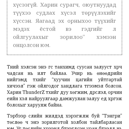
хүсээгүй. Харин сурагч, оюутнуудад
түүхээ судлах хүсэл төрүүлэхийг
хүссэн. Яагаад эх орныхоо түүхийг
мэдэх ёстой вэ гэдгийг л
ойлгуулахыг зорилоо” хэмээн
онцолсон юм.
Түүний хэлсэн энэ үгс танхимд суусан залууст хүрч
чадсан нь илт байлаа. Учир нь өнөөдрийн
нийгэмд түүхийг “хуучин цагийн уйтгартай
хичээл” гэж ойлгодог хандлага түгээмэл болсон.
Харин ThunderZ түүхийг дуу хөгжим, дүрслэл, орчин
үеийн хэл найруулгаар дамжуулан залуу үед хүргэж
болохыг харуулж байна.
Тэрбээр сүүлийн жилүүдэд хэрэгжүүлж буй “Тэнгри”
төслөө ч энэ зорилготой холбон тайлбарласан
юм. Уг төслийн хүрээнд бүтээгдсэн уран бүтээлүүд нь