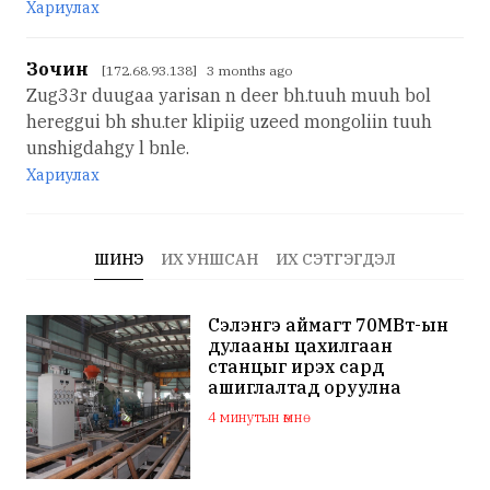
Хариулах
Зочин
[172.68.93.138] 3 months ago
Zug33r duugaa yarisan n deer bh.tuuh muuh bol
hereggui bh shu.ter klipiig uzeed mongoliin tuuh
unshigdahgy l bnle.
Хариулах
ШИНЭ
ИХ УНШСАН
ИХ СЭТГЭГДЭЛ
Сэлэнгэ аймагт 70МВт-ын
дулааны цахилгаан
станцыг ирэх сард
ашиглалтад оруулна
4 минутын өмнө