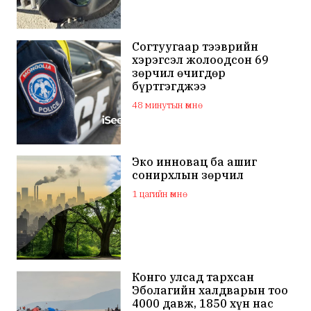
Согтуугаар тээврийн
хэрэгсэл жолоодсон 69
зөрчил өчигдөр
бүртгэгджээ
48 минутын өмнө
Эко инновац ба ашиг
сонирхлын зөрчил
1 цагийн өмнө
Конго улсад тархсан
Эболагийн халдварын тоо
4000 давж, 1850 хүн нас