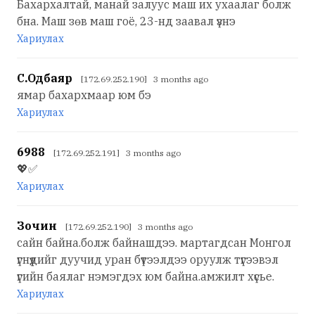
Бахархалтай, манай залуус маш их ухаалаг болж
бна. Маш зөв маш гоё, 23-нд заавал үзнэ
Хариулах
С.Одбаяр
[172.69.252.190] 3 months ago
ямар бахархмаар юм бэ
Хариулах
6988
[172.69.252.191] 3 months ago
💖✅
Хариулах
Зочин
[172.69.252.190] 3 months ago
сайн байна.болж байнашдээ. мартагдсан Монгол
үгнүүдийг дуучид уран бүтээлдээ оруулж түгээвэл
үгийн баялаг нэмэгдэх юм байна.амжилт хүсье.
Хариулах