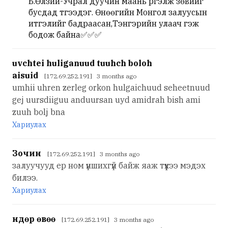
Б.Өлзий-Учрал дуучин маань үргэлж зөвийг
бусдад түгээдэг. Өнөөгийн Монгол залуусын
итгэлийг бадраасан,Тэнгэрийн улаач гэж
бодож байна✅✅✅
uvchtei huliganuud tuuhch boloh
aisuid
[172.69.252.191] 3 months ago
umhii uhren zerleg orkon hulgaichuud seheetnuud
gej uursdiiguu anduursan uyd amidrah bish ami
zuuh bolj bna
Хариулах
Зочин
[172.69.252.191] 3 months ago
залуучууд ер ном үншихгүй байж яаж түүхээ мэдэх
билээ.
Хариулах
Өндөр өвөө
[172.69.252.191] 3 months ago