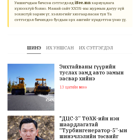
Уншигчдын бичсэн сэтгэгдэлд
iSee.mn
хариуцлага
хүлээхгүй болно. Манай сайт ХХЗХ-ны журмын дагуу зүй
зохисгүй зарим үг, хэллэгийг хязгаарласан тул Та
сэтгэгдэл бичихдээ бусдын эрх ашгийг хүндэтгэн үзнэ үү.
ШИНЭ
ИХ УНШСАН
ИХ СЭТГЭГДЭЛ
Энхтайваны гүүрийн
туслах замд авто замын
засвар хийнэ
13 цагийн өмнө
"ДЦС-3” ТӨХК-ийн нэн
шаардлагатай
“Турбингенератор-5”-ын
шинэчлэлийн төсвийг