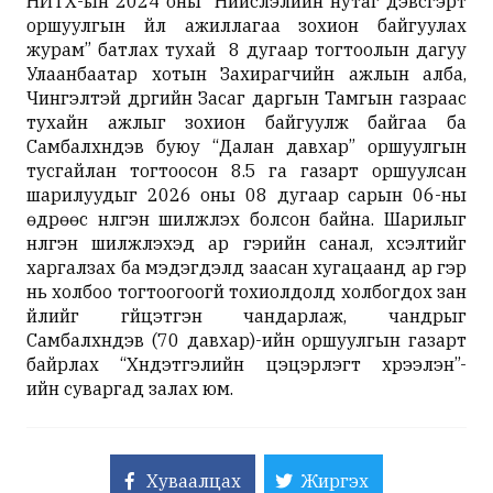
НИТХ-ын 2024 оны “Нийслэлийн нутаг дэвсгэрт
оршуулгын үйл ажиллагаа зохион байгуулах
журам” батлах тухай 8 дугаар тогтоолын дагуу
Улаанбаатар хотын Захирагчийн ажлын алба,
Чингэлтэй дүүргийн Засаг даргын Тамгын газраас
тухайн ажлыг зохион байгуулж байгаа ба
Самбалхүндэв буюу “Далан давхар” оршуулгын
тусгайлан тогтоосон
8.5 га газарт оршуулсан
шарилуудыг 2026 оны 08 дугаар сарын 06-ны
өдрөөс нүүлгэн шилжүүлэх болсон байна. Шарилыг
нүүлгэн шилжүүлэхэд ар гэрийн санал, хүсэлтийг
харгалзах ба мэдэгдэлд заасан хугацаанд ар гэр
нь холбоо тогтоогоогүй тохиолдолд холбогдох зан
үйлийг гүйцэтгэн чандарлаж, чандрыг
Самбалхүндэв (70 давхар)-ийн оршуулгын газарт
байрлах “Хүндэтгэлийн цэцэрлэгт хүрээлэн”-
ийн суваргад залах юм.
Хуваалцах
Жиргэх