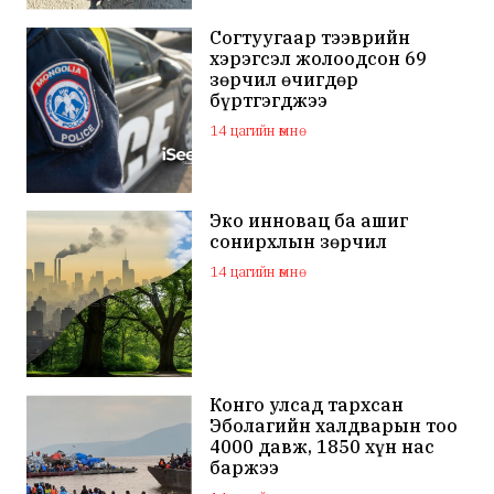
Согтуугаар тээврийн
хэрэгсэл жолоодсон 69
зөрчил өчигдөр
бүртгэгджээ
14 цагийн өмнө
Эко инновац ба ашиг
сонирхлын зөрчил
14 цагийн өмнө
Конго улсад тархсан
Эболагийн халдварын тоо
4000 давж, 1850 хүн нас
баржээ