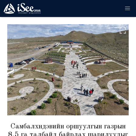
Самбалхүндэвийн оршуулгын газрын
8.5 га талбайд байрлах шарилуудыг