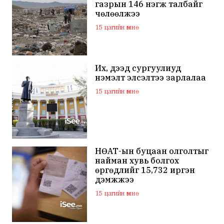
газрын 146 нэгж талбайг
чөлөөлжээ
15 цагийн өмнө
Их, дээд сургуулиуд
нэмэлт элсэлтээ зарлалаа
15 цагийн өмнө
НӨАТ-ын буцаан олголтыг
найман хувь болгох
өргөдлийг 15,732 иргэн
дэмжжээ
15 цагийн өмнө