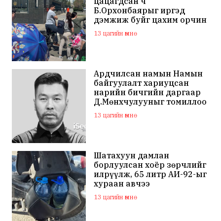
цацагдсан ч
Б.Орхонбаярыг иргэд
дэмжиж буйг цахим орчин
дахь сэтгэгдэл харууллаа
13 цагийн өмнө
Ардчилсан намын Намын
байгуулалт хариуцсан
нарийн бичгийн даргаар
Д.Мөнхчулууныг томиллоо
13 цагийн өмнө
Шатахуун дамлан
борлуулсан хоёр зөрчлийг
илрүүлж, 65 литр АИ-92-ыг
хураан авчээ
13 цагийн өмнө