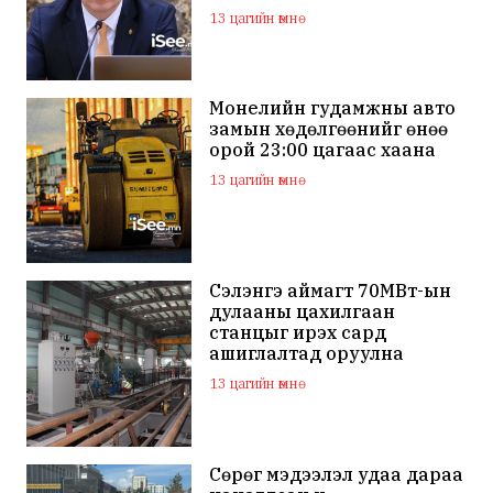
шийдвэрлэхээр болов
13 цагийн өмнө
Монелийн гудамжны авто
замын хөдөлгөөнийг өнөө
орой 23:00 цагаас хаана
13 цагийн өмнө
Сэлэнгэ аймагт 70МВт-ын
дулааны цахилгаан
станцыг ирэх сард
ашиглалтад оруулна
13 цагийн өмнө
Сөрөг мэдээлэл удаа дараа