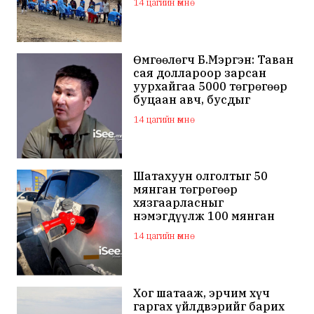
14 цагийн өмнө
Өмгөөлөгч Б.Мэргэн: Таван
сая доллароор зарсан
уурхайгаа 5000 төгрөгөөр
буцаан авч, бусдыг
залилсан Ө.Ганзоригийн
14 цагийн өмнө
өмгөөлөгч ёс зүйгүйгээр
бусдын нэр хүндэд
халдаж, худал мэдээлэл
тараалаа
Шатахуун олголтыг 50
мянган төгрөгөөр
хязгаарласныг
нэмэгдүүлж 100 мянган
төгрөгт хүргэхээр судалж
14 цагийн өмнө
байна
Хог шатааж, эрчим хүч
гаргах үйлдвэрийг барих