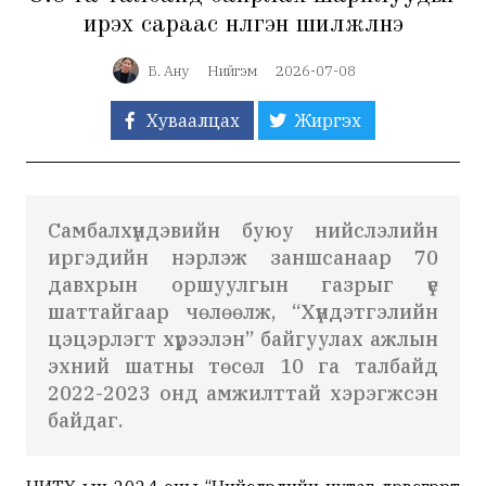
ирэх сараас нүүлгэн шилжүүлнэ
Б. Ану
Нийгэм
2026-07-08
Хуваалцах
Жиргэх
Самбалхүндэвийн буюу нийслэлийн
иргэдийн нэрлэж заншсанаар 70
давхрын оршуулгын газрыг үе
шаттайгаар чөлөөлж, “Хүндэтгэлийн
цэцэрлэгт хүрээлэн” байгуулах ажлын
эхний шатны төсөл 10 га талбайд
2022-2023 онд амжилттай хэрэгжсэн
байдаг.