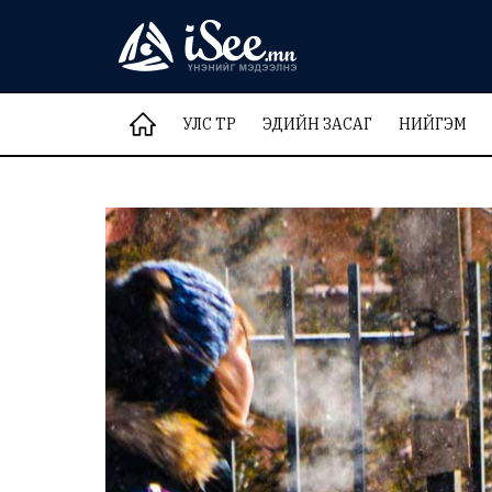
УЛС ТӨР
ЭДИЙН ЗАСАГ
НИЙГЭМ