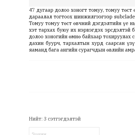
47 дугаар долоо хоногт томуу, томуу төст
дараалал тогтоох шинжилгээгээр subclade
Томуу томуу төст өвчний дэгдэлтийн үе н
хэт тархах буюу их нэрвэгдэх эрсдэлтэй 
долоо хоногийн өмнө байхаар тохируулах 
дахин буурч, тархалтын хурд саарсан үз
яаманд бага ангийн сурагчдын өвлийн амр
Нийт: 3 сэтгэгдэлтэй