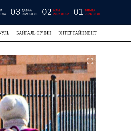
03
02
01
АР
ДАВАА
НЯМ
БЯМБА
8-04
2026-08-03
2026-08-02
2026-08-01
УУЛЬ
БАЙГАЛЬ ОРЧИН
ЭНТЕРТАЙНМЕНТ