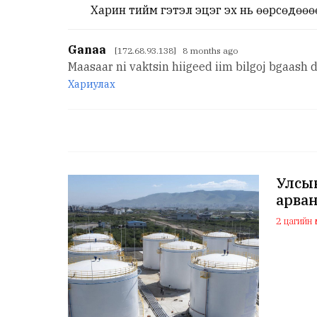
Харин тийм гэтэл эцэг эх нь өөрсөдөөө
Ganaa
[172.68.93.138] 8 months ago
Maasaar ni vaktsin hiigeed iim bilgoj bgaash 
Хариулах
Улсын
арван
2 цагийн ө