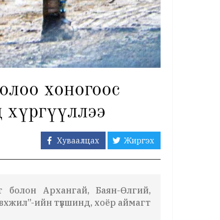
олоо хоногоос
 хүргүүллээ
Хуваалцах
Жиргэх
т
болон Архангай, Баян-Өлгий,
вхжил”-ийн түвшинд,
хоёр аймагт