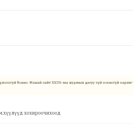
үлээхгүй болно. Манай сайт ХХЗХ-ны журмын дагуу зүй зохисгүй зарим ү
юм.хүүлүүд хохироочихоод