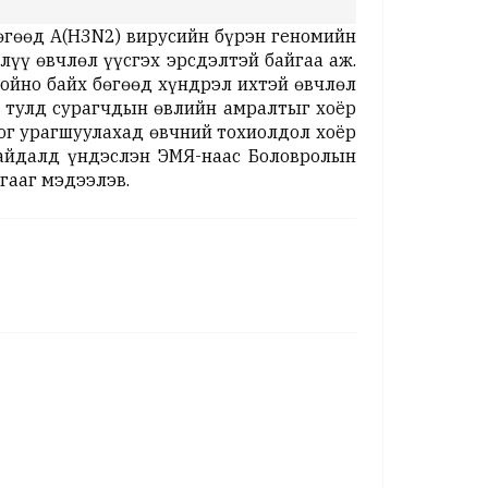
бөгөөд А(H3N2) вирусийн бүрэн геномийн
үү өвчлөл үүсгэх эрсдэлтэй байгаа аж.
хойно байх бөгөөд хүндрэл ихтэй өвчлөл
н тулд сурагчдын өвлийн амралтыг хоёр
ног урагшуулахад өвчний тохиолдол хоёр
байдалд үндэслэн ЭМЯ-наас Боловролын
гааг мэдээлэв.