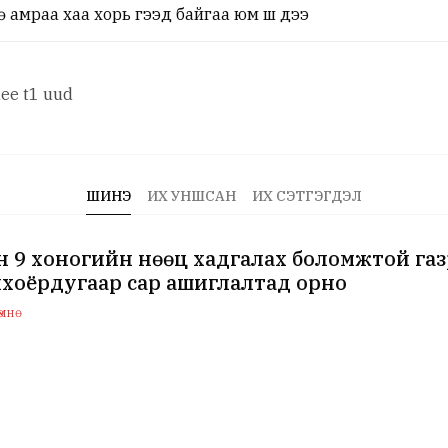
ө амраа хаа хорь гээд байгаа юм ш дээ
dee t1 uud
ШИНЭ
ИХ УНШСАН
ИХ СЭТГЭГДЭЛ
 9 хоногийн нөөц хадгалах боломжтой га
хоёрдугаар сар ашиглалтад орно
мнө