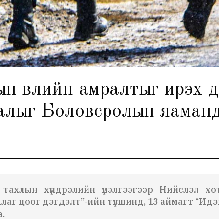
н өвлийн амралтыг ирэх д
алыг Боловсролын яаманд
тахлын хүндрэлийн үнэлгээгээр
Нийслэл хо
Алаг цоог дэгдэлт”-ийн түвшинд, 13 аймагт
“Идэ
а
.