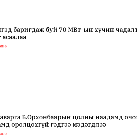
нгэд баригдаж буй 70 МВт-ын хүчин чада
 асаалаа
мнө
аварга Б.Орхонбаярын цолны наадамд очсо
мд оролцохгүй гэдгээ мэдэгдлээ
мнө