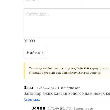
0/1000
Нийтлэх
Уншигчдын бичсэн сэтгэгдэлд
iSee.mn
хариуцлага х
бичихдээ бусдын эрх ашгийг хүндэтгэн үзнэ үү.
Зззз
[172.69.252.171] 8 months ago
Багш нар ажил хаясан хоногоо яаж нөхөх 
Хариулах
Зочин
[172.69.252.170] 8 months ago