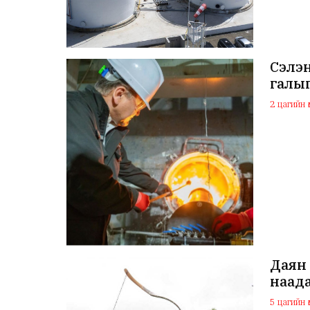
Сэлэ
галыг
2 цагийн ө
Даян 
наада
5 цагийн ө