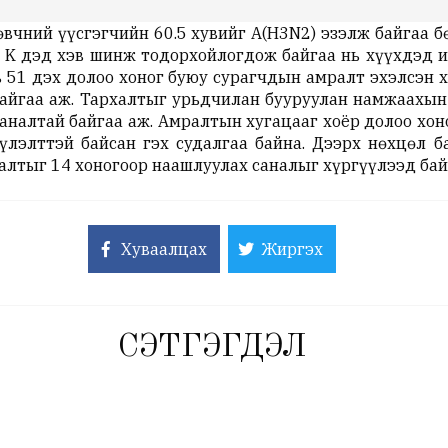
 өвчний үүсгэгчийн 60.5 хувийг A(H3N2) эзэлж байгаа 
 K дэд хэв шинж тодорхойлогдож байгаа нь хүүхдэд ил
ь 51 дэх долоо хоног буюу сурагчдын амралт эхэлсэн 
байгаа аж. Тархалтыг урьдчилан бууруулан намжаахы
саналтай байгаа аж. Амралтын хугацааг хоёр долоо хо
үүлэлттэй байсан гэх судалгаа байна. Дээрх нөхцөл 
алтыг 14 хоногоор наашлуулах саналыг хүргүүлээд бай
Хуваалцах
Жиргэх
СЭТГЭГДЭЛ