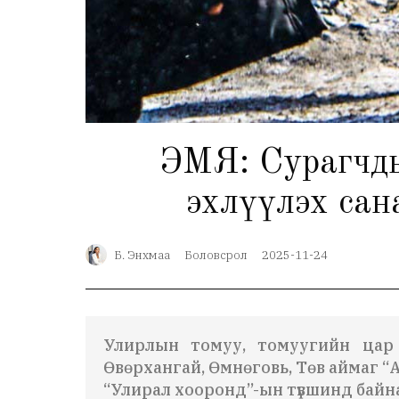
ЭМЯ: Сурагчды
эхлүүлэх сан
Б. Энхмаа
Боловсрол
2025-11-24
Улирлын томуу, томуугийн цар 
Өвөрхангай, Өмнөговь, Төв аймаг “
“Улирал хооронд”-ын түвшинд
байн