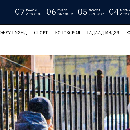
07
06
05
04
БААСАН
ПҮРЭВ
ЛХАГВА
МЯГМ
2026-08-07
2026-08-06
2026-08-05
2026-0
ЭРҮҮЛ МЭНД
СПОРТ
БОЛОВСРОЛ
ГАДААД МЭДЭЭ
Х