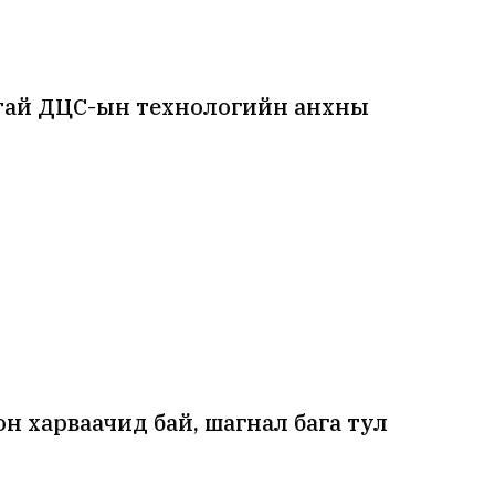
лтай ДЦС-ын технологийн анхны
н харваачид бай, шагнал бага тул