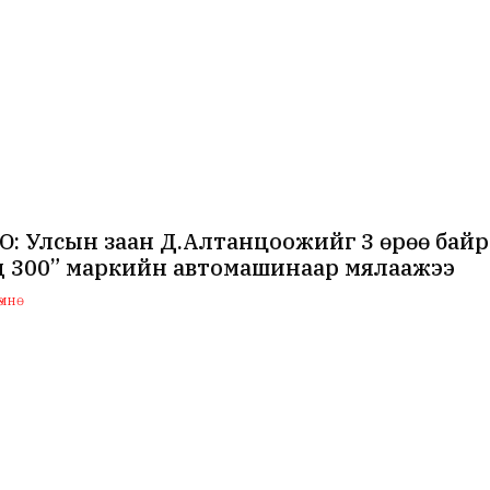
: Улсын заан Д.Алтанцоожийг 3 өрөө байр 
д 300” маркийн автомашинаар мялаажээ
мнө