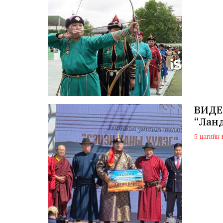
ВИДЕО
“Лан
5 цагийн ө