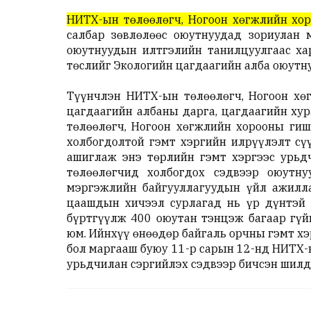
НИТХ-ын төлөөлөгч, Ногоон хөгжлийн хор
салбар зөвлөлөөс оюутнуудад зориулан 
оюутнуудын илтгэлийн танилцуулгаас хар
төслийг Экологийн цагдаагийн алба оюутн
Түүнчлэн НИТХ-ын төлөөлөгч, Ногоон хөг
цагдаагийн албаны дарга, цагдаагийн хур
төлөөлөгч, Ногоон хөгжлийн хорооны гишү
холбогдолтой гэмт хэргийн илрүүлэлт сү
ашиглаж энэ төрлийн гэмт хэргээс урьд
төлөөлөгчид холбогдох сэдвээр оюутну
мэргэжлийн байгууллагуудын үйл ажилла
цаашдын хичээл сурлагад нь үр дүнтэй 
бүртгүүлж 400 оюутан тэнцэж багаар гүй
юм. Ийнхүү өнөөдөр байгаль орчны гэмт хэ
бол маргааш буюу 11-р сарын 12-нд НИТХ-ы
урьдчилан сэргийлэх сэдвээр бичсэн шилдэ