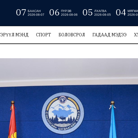
07
06
05
04
БААСАН
ПҮРЭВ
ЛХАГВА
МЯГМ
2026-08-07
2026-08-06
2026-08-05
2026-0
ЭРҮҮЛ МЭНД
СПОРТ
БОЛОВСРОЛ
ГАДААД МЭДЭЭ
Х