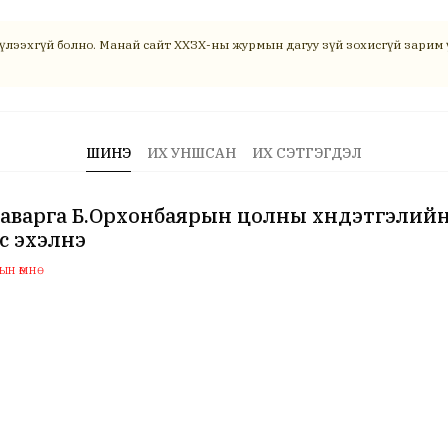
үлээхгүй болно. Манай сайт ХХЗХ-ны журмын дагуу зүй зохисгүй зарим ү
ШИНЭ
ИХ УНШСАН
ИХ СЭТГЭГДЭЛ
аварга Б.Орхонбаярын цолны хүндэтгэлийн
с эхэлнэ
н өмнө