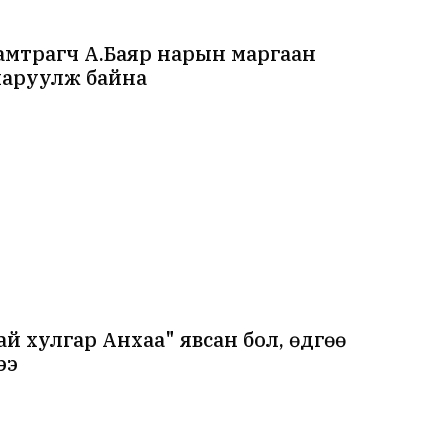
амтрагч А.Баяр нарын маргаан
харуулж байна
ай хулгар Анхаа" явсан бол, өдгөө
ээ