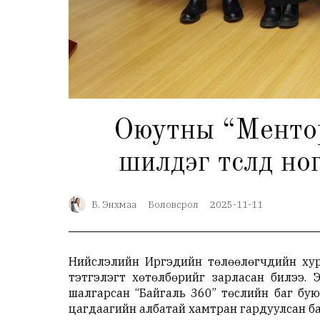
Оюутны “Менторш
шилдэг төсөлд н
Б. Энхмаа
Боловсрол
2025-11-11
Нийслэлийн Иргэдийн төлөөлөгчдийн хур
тэтгэлэгт хөтөлбөрийг зарласан билээ. 
шалгарсан “Байгаль 360” төслийн баг бу
цагдаагийн албатай хамтран гардуулсан ба