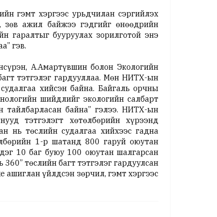
ийн гэмт хэргээс урьдчилан сэргийлэх
, зөв ажил байжээ гэдгийг өнөөдрийн
йн гаралтыг бууруулах зорилготой энэ
а” гэв.
нсүрэн, А.Амартүвшин болон Экологийн
багт тэтгэлэг гардууллаа. Мөн НИТХ-ын
 судалгаа хийсэн байна. Байгаль орчны
хнологийн шийдлийг экологийн салбарт
н тайлбарласан байна” гэлээ. НИТХ-ын
нууд тэтгэлэгт хөтөлбөрийн хүрээнд
ан нь төслийн судалгаа хийхээс гадна
өлбөрийн 1-р шатанд 800 гаруй оюутан
дэг 10 баг буюу 100 оюутан шалгарсан
 360” төслийн багт тэтгэлэг гардуулсан
e ашиглан үйлдсэн зөрчил, гэмт хэргээс