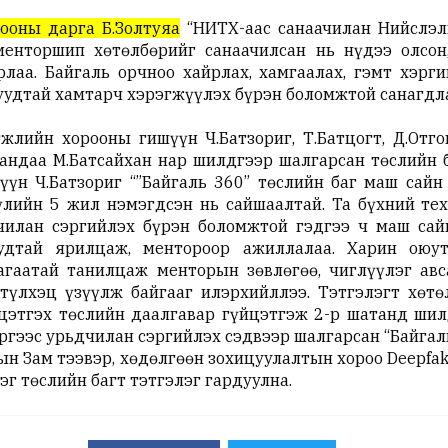
ооны дарга Б.Золтуяа
“НИТХ-аас санаачилан Нийслэл
менторшип хөтөлбөрийг санаачилсан нь нүдээ олсон
лаа. Байгаль орчноо хайрлах, хамгаалах, гэмт хэрги
уудтай хамтарч хэрэгжүүлэх бүрэн боломжтой санагдла
жлийн хорооны гишүүн Ч.Батзориг, Т.Батцогт, Д.Отго
андаа М.Батсайхан нар шилдгээр шалгарсан төслийн 
үн Ч.Батзориг “”Байгаль 360” төслийн баг маш сайн
үлийн 5 жил нэмэгдсэн нь сайшаалтай. Та бүхний те
чилан сэргийлэх бүрэн боломжтой гэдгээ ч маш сай
удтай ярилцаж, ментороор ажиллалаа. Харин оюут
гаатай танилцаж менторын зөвлөгөө, чиглүүлэг авс
түлхэц үзүүлж байгааг илэрхийллээ. Тэтгэлэгт хөт
цэтгэх төслийн даалгавар гүйцэтгэж 2-р шатанд шил
ргээс урьдчилан сэргийлэх сэдвээр шалгарсан “Байгаль
н Зам тээвэр, хөдөлгөөн зохицуулалтын хороо Deepfak
г төслийн багт тэтгэлэг гардуулна.