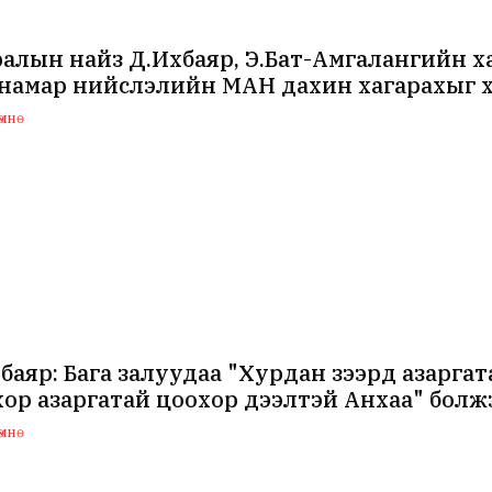
алын найз Д.Ихбаяр, Э.Бат-Амгалангийн х
 намар нийслэлийн МАН дахин хагарахыг 
мнө
баяр: Бага залуудаа "Хурдан зээрд азаргат
ор азаргатай цоохор дээлтэй Анхаа" болж
мнө