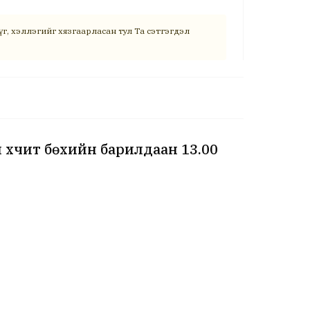
г, хэллэгийг хязгаарласан тул Та сэтгэгдэл
 хүчит бөхийн барилдаан 13.00