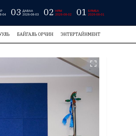
03
02
01
АР
ДАВАА
НЯМ
БЯМБА
8-04
2026-08-03
2026-08-02
2026-08-01
УУЛЬ
БАЙГАЛЬ ОРЧИН
ЭНТЕРТАЙНМЕНТ