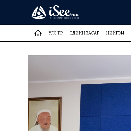
УЛС ТӨР
ЭДИЙН ЗАСАГ
НИЙГЭМ