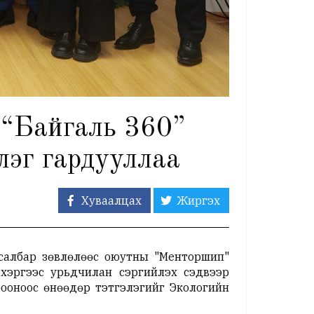
 “Байгаль 360”
элэг гардууллаа
Хуваалцах
Жиргэх
салбар зөвлөлөөс оюутны "Менторшип"
 хэргээс урьдчилан сэргийлэх сэдвээр
ооноос өнөөдөр тэтгэлэгийг Экологийн