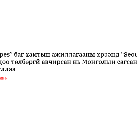
pes” баг хамтын ажиллагааны хүрээнд “Seo
оо төлбөргүй авчирсан нь Монголын сагсан
уллаа
мнө