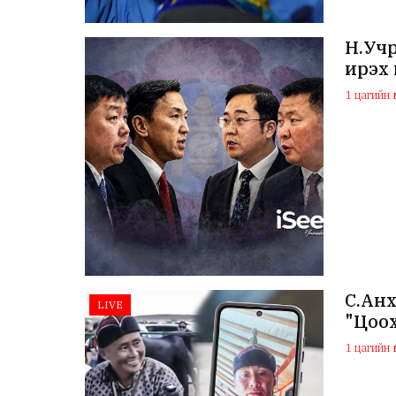
Н.Учр
ирэх
1 цагийн ө
С.Анх
LIVE
"Цоох
1 цагийн ө