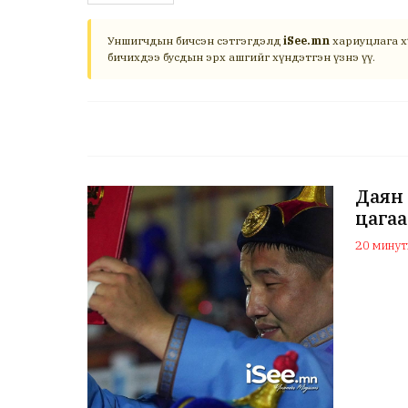
Уншигчдын бичсэн сэтгэгдэлд
iSee.mn
хариуцлага х
бичихдээ бусдын эрх ашгийг хүндэтгэн үзнэ үү.
Даян 
цагаа
20 минуты