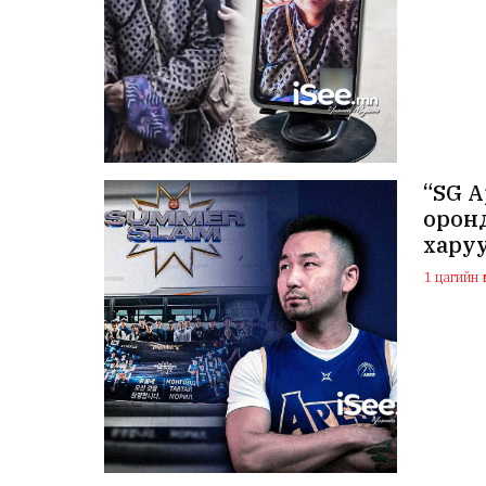
“SG A
оронд
хару
1 цагийн ө