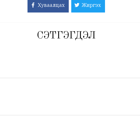
Хуваалцах
Жиргэх
СЭТГЭГДЭЛ