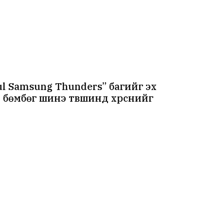
ul Samsung Thunders” багийг эх
 бөмбөг шинэ түвшинд хүрснийг