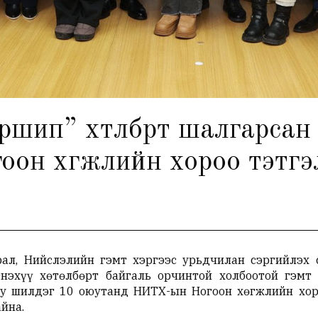
ип” хөтөлбөрт шалгарсан
огоон хөгжлийн хороо тэтг
ал, Нийслэлийн гэмт хэргээс урьдчилан сэргийлэх 
Энэхүү хөтөлбөрт байгаль орчинтой холбоотой гэмт
юу шилдэг 10 оюутанд НИТХ-ын Ногоон хөгжлийн хор
йна.