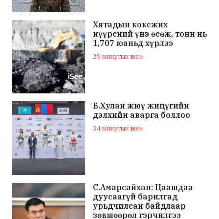
Хятадын коксжих
нүүрсний үнэ өсөж, тонн нь
1,707 юаньд хүрлээ
29 минутын өмнө
Б.Хулан жюү жицүгийн
дэлхийн аварга боллоо
34 минутын өмнө
С.Амарсайхан: Цаашдаа
дуусаагүй барилгад
урьдчилсан байдлаар
зөвшөөрөл гэрчилгээ