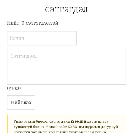
СЭТГЭГДЭЛ
Нийт: 0 сэтгэгдэлтэй
0/1000
Нийтлэх
Уншигчдын бичсэн сэтгэгдэлд
iSee.mn
хариуцлага
хүлээхгүй болно. Манай сайт ХХЗХ-ны журмын дагуу зүй
зохисгүй зарим үг, хэллэгийг хязгаарласан тул Та