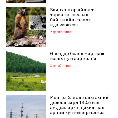
Баянхонгор аймагт
тарваган тахлын
байгалийн голомт
идэвхэжжээ
2 цагийн өмнө
Өнөөдөр болон маргааш
ихэнх нутгаар хална
3 цагийн өмнө
Монгол Улс энэ оны эхний
долоон сард 142.6 сая
ам.долларын цахилгаан
эрчим хүч импортолжээ