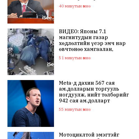
олгохгүй байхаар зохион
40 минутын өмнө
байгуулалт хийж
ажиллана
ВИДЕО: Японы 7.1
магнитудын газар
хөдлөлтийн үеэр эмч нар
өвчтөнөө хамгаалан,
хагалгаагаа
51 минутын өмнө
үргэлжлүүлжээ
Meta-д дахин 567 сая
ам.долларын торгууль
ногдуулж, нийт төлбөрийг
942 сая ам.долларт
хүргэлээ
55 минутын өмнө
Мотоциклтой эмэгтэйг