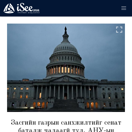
Засгийн газрын санхүүжилтийг сенат
баталж чадаагүй тул, АНУ-ын