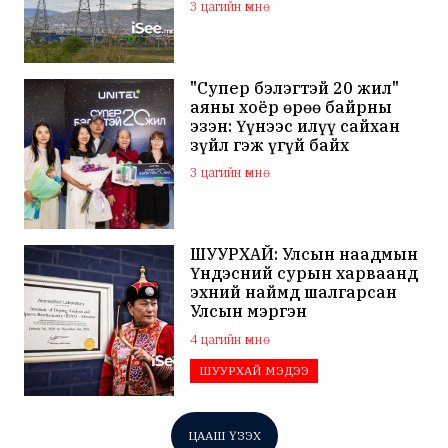
3 цагийн өмнө
"Супер бэлэгтэй 20 жил"
аяны хоёр өрөө байрны
эзэн: Үүнээс илүү сайхан
зүйл гэж үгүй байх
3 цагийн өмнө
ШУУРХАЙ: Улсын наадмын
Үндэсний сурын харваанд
эхний наймд шалгарсан
Улсын мэргэн
Ч.Гандаваагаас допинг
4 цагийн өмнө
илэрчээ
ШУУРХАЙ МЭДЭЭ
ЦААШ ҮЗЭХ