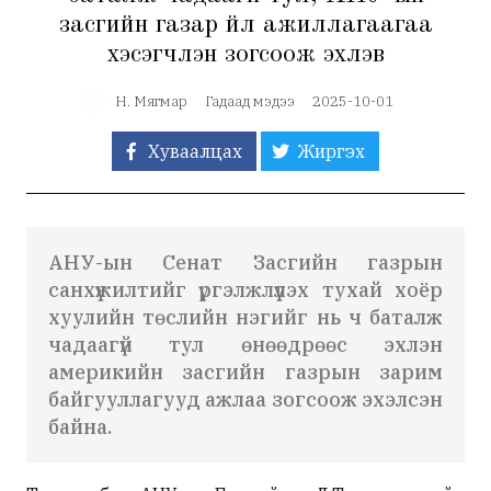
засгийн газар үйл ажиллагаагаа
хэсэгчлэн зогсоож эхлэв
Н. Мягмар
Гадаад мэдээ
2025-10-01
Хуваалцах
Жиргэх
АНУ-ын Сенат Засгийн газрын
санхүүжилтийг үргэлжлүүлэх тухай хоёр
хуулийн төслийн нэгийг нь ч баталж
чадаагүй тул өнөөдрөөс эхлэн
америкийн засгийн газрын зарим
байгууллагууд ажлаа зогсоож эхэлсэн
байна.