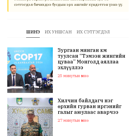
сэтгэгдэл бичихдээ бусдын эрх ашгийг хүндэтгэн үзнэ үү.
ШИНЭ
ИХ УНШСАН
ИХ СЭТГЭГДЭЛ
Зургаан мянган км
туулсан “Тэмээн жингийн
цуваа” Монголд аяллаа
эхлүүллээ
25 минутын өмнө
Хилчин байлдагч нэг
өрхийн гурван иргэнийг
галыг аюулаас аварчээ
27 минутын өмнө