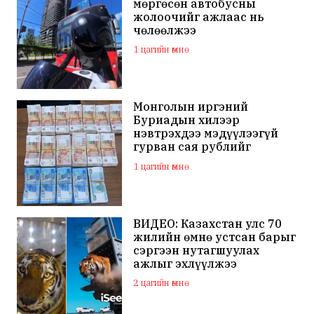
мөргөсөн автобусны
жолоочийг ажлаас нь
чөлөөлжээ
1 цагийн өмнө
Монголын иргэний
Буриадын хилээр
нэвтрэхдээ мэдүүлээгүй
гурван сая рублийг
хураажээ
1 цагийн өмнө
ВИДЕО: Казахстан улс 70
жилийн өмнө устсан барыг
сэргээн нутагшуулах
ажлыг эхлүүлжээ
2 цагийн өмнө