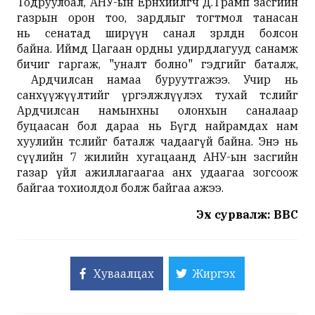
Тодруулбал, АНУ-ын Ерөнхийлөгч Д.Трамп засгийн
газрын орон тоо, зардлыг тогтмол танасан
нь сенатад ширүүн санал зөрөлдөөн болсон
байна. Иймд Цагаан ордны удирдлагууд санамж
бичиг гаргаж, "уналт болно" гэдгийг баталж,
Ардчилсан намаа буруутгажээ. Учир нь
санхүүжүүлтийг үргэлжлүүлэх тухай төслийг
Ардчилсан намынхны олонхын саналаар
буцаасан бол дараа нь Бүгд найрамдах нам
хуулийн төслийг баталж чадаагүй байна. Энэ нь
сүүлийн 7 жилийн хугацаанд АНУ-ын засгийн
газар үйл ажиллагаагаа анх удаагаа зогсоож
байгаа тохиолдол болж байгаа ажээ.
Эх сурвалж: BBC
Хуваалцах
Жиргэх