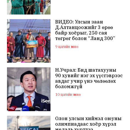
гэдгээ мэдэгдлээ
ВИДЕО: Улсын заан
Д.Алтанцоожийг 3 өрөө
байр хоёрыг, 250 сая
төгрөг болон “Ланд 300”
маркийн автомашинаар
9 цагийн өмнө
мялаажээ
Н.Учрал: Бид шатахууны
90 хувийг нэг эх үүсгэврээс
авдаг учир үнэ чөлөөлөх
боломжгүй
10 цагийн өмнө
Олон улсын хиймэл оюуны
олимпиадаас хоёр хүрэл
медаль хүртлээ