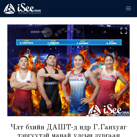
Чөлөөт бөхийн ДАШТ-д өнөөдөр Г.Ганхуяг
тэргүүтэй манай улсын зургаан