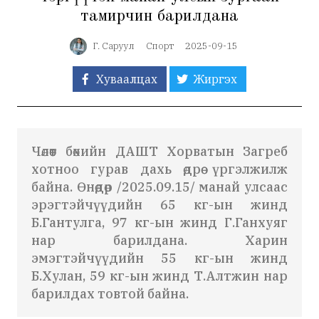
тамирчин барилдана
Г. Саруул
Спорт
2025-09-15
Хуваалцах
Жиргэх
Чөлөөт бөхийн ДАШТ Хорватын Загреб
хотноо гурав дахь өдрөө үргэлжилж
байна. Өнөөдөр /2025.09.15/ манай улсаас
эрэгтэйчүүдийн 65 кг-ын жинд
Б.Гантулга, 97 кг-ын жинд Г.Ганхуяг
нар барилдана. Харин
эмэгтэйчүүдийн 55 кг-ын жинд
Б.Хулан, 59 кг-ын жинд Т.Алтжин нар
барилдах товтой байна.