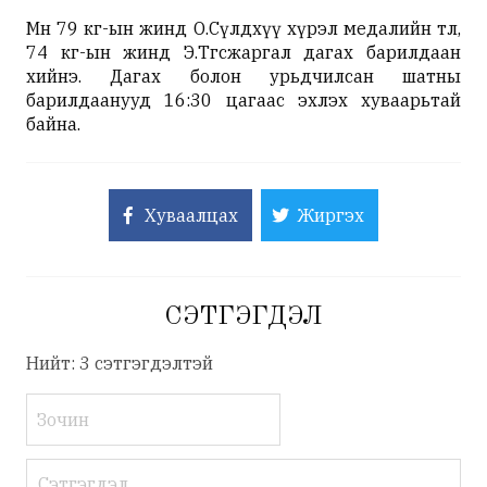
Мөн 79 кг-ын жинд О.Сүлдхүү хүрэл медалийн төлөө,
74 кг-ын жинд Э.Төгсжаргал дагах барилдаан
хийнэ. Дагах болон урьдчилсан шатны
барилдаанууд 16:30 цагаас эхлэх хуваарьтай
байна.
Хуваалцах
Жиргэх
СЭТГЭГДЭЛ
Нийт: 3 сэтгэгдэлтэй