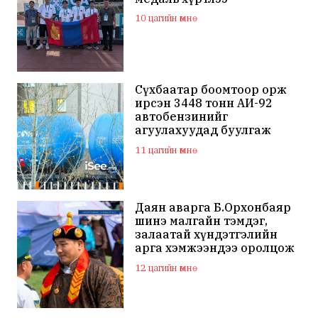
10 цагийн өмнө
Сүхбаатар боомтоор орж
ирсэн 3448 тонн АИ-92
автобензинийг
агуулахуудад буулгаж
байна
11 цагийн өмнө
Даян аварга Б.Орхонбаяр
шинэ малгайн тэмдэг,
залаатай хүндэтгэлийн
арга хэмжээндээ оролцож
байна
12 цагийн өмнө