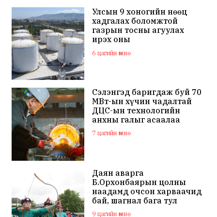
Улсын 9 хоногийн нөөц
хадгалах боломжтой
газрын тосны агуулах
ирэх оны
арванхоёрдугаар сар
6 цагийн өмнө
ашиглалтад орно
Сэлэнгэд баригдаж буй 70
МВт-ын хүчин чадалтай
ДЦС-ын технологийн
анхны галыг асаалаа
7 цагийн өмнө
Даян аварга
Б.Орхонбаярын цолны
наадамд очсон харваачид
бай, шагнал бага тул
наадамд оролцохгүй
9 цагийн өмнө