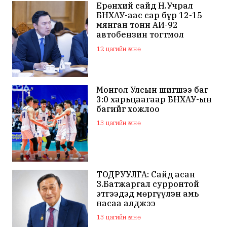
Ерөнхий сайд Н.Учрал
БНХАУ-аас сар бүр 12-15
мянган тонн АИ-92
автобензин тогтмол
нийлүүлэх хүсэлт тавилаа
12 цагийн өмнө
Монгол Улсын шигшээ баг
3:0 харьцаагаар БНХАУ-ын
багийг хожлоо
13 цагийн өмнө
ТОДРУУЛГА: Сайд асан
З.Батжаргал сурронтой
этгээдэд мөргүүлэн амь
насаа алджээ
13 цагийн өмнө