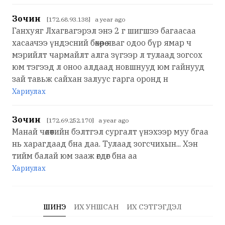
Зочин
[172.68.93.138] a year ago
Ганхуяг Лхагвагэрэл энэ 2 г шигшээ багаасаа
хасаачээ үндэсний бөхөөрөө яваг одоо бүр ямар ч
мэрийлт чармайлт алга зүгээр л тулаад зогсох
юм тэгээд л оноо алдаад новшнууд юм гайнууд
зай тавьж сайхан залуус гарга оронд н
Хариулах
Зочин
[172.69.252.170] a year ago
Манай чөлөөтийн бэлтгэл сургалт үнэхээр муу бгаа
нь харагдаад бна даа. Тулаад зогсчихын... Хэн
тийм балай юм зааж өгдөг бна аа
Хариулах
ШИНЭ
ИХ УНШСАН
ИХ СЭТГЭГДЭЛ