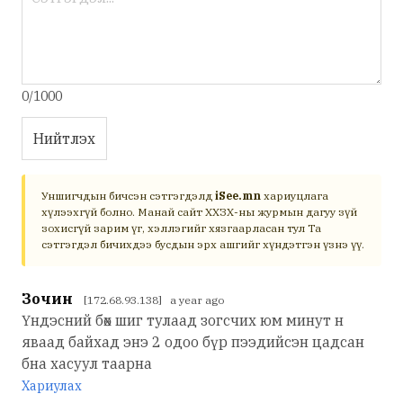
0/1000
Нийтлэх
Уншигчдын бичсэн сэтгэгдэлд
iSee.mn
хариуцлага
хүлээхгүй болно. Манай сайт ХХЗХ-ны журмын дагуу зүй
зохисгүй зарим үг, хэллэгийг хязгаарласан тул Та
сэтгэгдэл бичихдээ бусдын эрх ашгийг хүндэтгэн үзнэ үү.
Зочин
[172.68.93.138] a year ago
Үндэсний бөх шиг тулаад зогсчих юм минут н
яваад байхад энэ 2 одоо бүр пээдийсэн цадсан
бна хасуул таарна
Хариулах