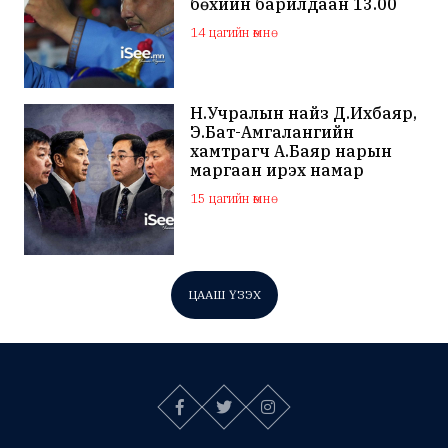
бөхийн барилдаан 13.00
цагаас эхэлнэ
14 цагийн өмнө
Н.Учралын найз Д.Ихбаяр,
Э.Бат-Амгалангийн
хамтрагч А.Баяр нарын
маргаан ирэх намар
нийслэлийн МАН дахин
15 цагийн өмнө
хагарахыг харуулж байна
ЦААШ ҮЗЭХ