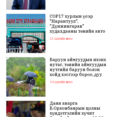
COP17 хурлын үеэр
"Нарантуул",
"Дүнжингарав"
худалдааны төвийн авто
зогсоолыг хаана
13 цагийн өмнө
Баруун аймгуудын ихэнх
нутаг, төвийн аймгуудын
нутгийн баруун болон
хойд хэсгээр бороо, дуу
цахилгаантай аадар бороо
14 цагийн өмнө
Даян аварга
Б.Орхонбаярын цолны
хүндэтгэлийн хүчит