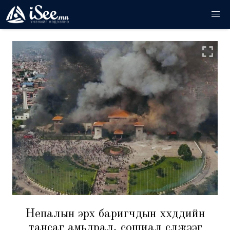
Непалын эрх баригчдын хүүхдүүдийн
тансаг амьдрал, сошиал сүлжээг