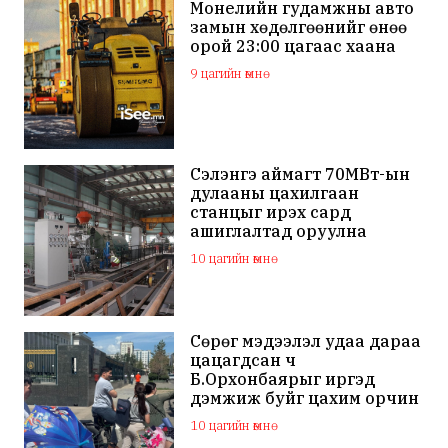
Монелийн гудамжны авто
замын хөдөлгөөнийг өнөө
орой 23:00 цагаас хаана
9 цагийн өмнө
Сэлэнгэ аймагт 70МВт-ын
дулааны цахилгаан
станцыг ирэх сард
ашиглалтад оруулна
10 цагийн өмнө
Сөрөг мэдээлэл удаа дараа
цацагдсан ч
Б.Орхонбаярыг иргэд
дэмжиж буйг цахим орчин
дахь сэтгэгдэл харууллаа
10 цагийн өмнө