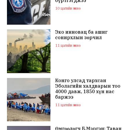
бүртгэгджээ
10 цагийн өмнө
Эко инновац ба ашиг
сонирхлын зөрчил
11 цагийн өмнө
Конго улсад тархсан
Эболагийн халдварын тоо
4000 давж, 1850 хүн нас
баржээ
11 цагийн өмнө
Өмгөөлөгч Б.Мэргэн: Таван