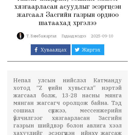
хязгаарласан асуудлыг эсэргүүцсэн
жагсаал Засгийн газрын ордноо
шатаахад хүргэлээ
Т. Бямбажаргал
Гадаад мэдээ
2025-09-10
Хуваалцах
Жиргэх
Непал улсын нийслэл Катманду
хотод “Z үеийн хувьсгал” нэртэй
жагсаал болж, 13-28 насны мянга
мянган жагсагч оролцож байна. Тэд
сошиал сүлжээ, мессенжерийн
үйлчилгээг хязгаарласан Засгийн
газрын шийдвэр болон авлига хээл
хахуулийг эсэргүүцэн ийнхүү жагсаж