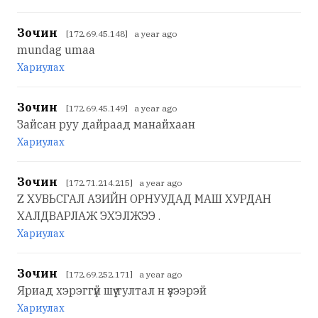
Зочин
[172.69.45.148] a year ago
mundag umaa
Хариулах
Зочин
[172.69.45.149] a year ago
Зайсан руу дайраад манайхаан
Хариулах
Зочин
[172.71.214.215] a year ago
Z ХУВЬСГАЛ АЗИЙН ОРНУУДАД МАШ ХУРДАН
ХАЛДВАРЛАЖ ЭХЭЛЖЭЭ .
Хариулах
Зочин
[172.69.252.171] a year ago
Яриад хэрэггүй шүү тултал н үзээрэй
Хариулах