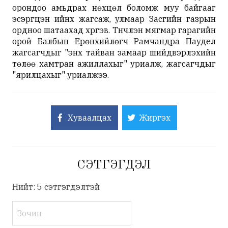
орондоо амьдрах нөхцөл боломж муу байгааг
эсэргүүцэн ийнхүү жагсаж, улмаар Засгийн газрын
ордноо шатаахад хүргэв. Түүнчлэн мягмар гарагийн
орой Балбын Ерөнхийлөгч Рамчандра Паудел
жагсагчдыг "энх тайван замаар шийдвэрлэхийн
төлөө хамтран ажиллахыг" уриалж, жагсагчдыг
"ярилцахыг" уриалжээ.
Хуваалцах
Жиргэх
СЭТГЭГДЭЛ
Нийт: 5 сэтгэгдэлтэй