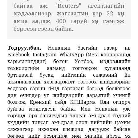
байгаа аж. "Reuters" агентлагийн
мэдээлснээр, жагсаалын үеэр 22 хүн
амиа алдаж, 400 гаруй хүн гэмтэж
бэртсэн гэсэн байна.
Тодруулбал,
Непалын Засгийн газар нь
Facebook, Instagram, WhatsApp (Meta корпорацад
харьяалагддаг) болон Холбоо, мэдээллийн
технологийн яаманд тогтоосон хугацаанд
бүртгүүлээгүй бусад нийгмийн сүлжээний үйл
ажиллагаанд хязгаарлалт тогтоох шийдвэрийг
есдүгээр сарын 4-нд гаргасан бөгөөд бослогоос
үүдэн өчигдөр уг шийдвэрийг яаралтай хүчингүй
болгож, Ерөнхий сайд К.П.Шарма Оли огцорч
буйгаа мэдэгдсэн байна. Мөн Непалын улс
төрчид, эрх баригчдын тансаг амьдрал тэдний
хүүхдүүдийн тансаг амьдрал олон нийтийн цахим
сүлжээгээр ихээхэн шүүмжлэл дагуулж байсан
бөгөөд үүнийг эсэргүүцэж мөн энгийн иргэд эх