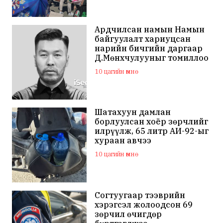
Ардчилсан намын Намын
байгуулалт хариуцсан
нарийн бичгийн даргаар
Д.Мөнхчулууныг томиллоо
10 цагийн өмнө
Шатахуун дамлан
борлуулсан хоёр зөрчлийг
илрүүлж, 65 литр АИ-92-ыг
хураан авчээ
10 цагийн өмнө
Согтуугаар тээврийн
хэрэгсэл жолоодсон 69
зөрчил өчигдөр