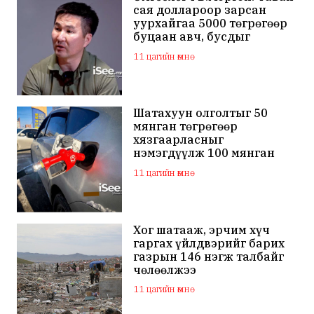
сая доллароор зарсан
уурхайгаа 5000 төгрөгөөр
буцаан авч, бусдыг
залилсан Ө.Ганзоригийн
11 цагийн өмнө
өмгөөлөгч ёс зүйгүйгээр
бусдын нэр хүндэд
халдаж, худал мэдээлэл
тараалаа
Шатахуун олголтыг 50
мянган төгрөгөөр
хязгаарласныг
нэмэгдүүлж 100 мянган
төгрөгт хүргэхээр судалж
11 цагийн өмнө
байна
Хог шатааж, эрчим хүч
гаргах үйлдвэрийг барих
газрын 146 нэгж талбайг
чөлөөлжээ
11 цагийн өмнө