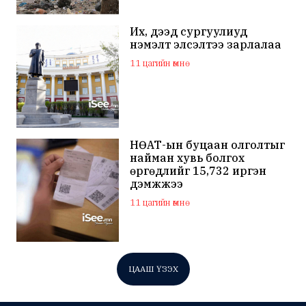
Их, дээд сургуулиуд
нэмэлт элсэлтээ зарлалаа
11 цагийн өмнө
НӨАТ-ын буцаан олголтыг
найман хувь болгох
өргөдлийг 15,732 иргэн
дэмжжээ
11 цагийн өмнө
ЦААШ ҮЗЭХ