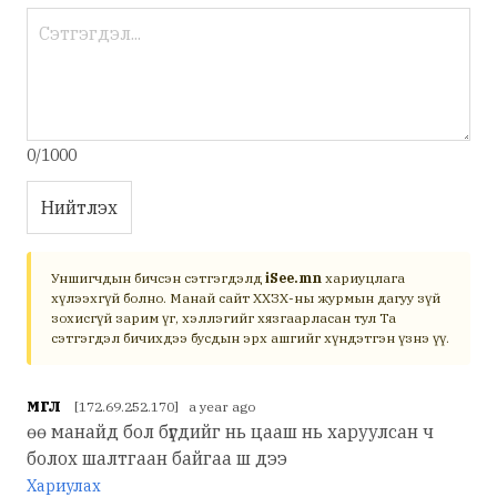
0/1000
Нийтлэх
Уншигчдын бичсэн сэтгэгдэлд
iSee.mn
хариуцлага
хүлээхгүй болно. Манай сайт ХХЗХ-ны журмын дагуу зүй
зохисгүй зарим үг, хэллэгийг хязгаарласан тул Та
сэтгэгдэл бичихдээ бусдын эрх ашгийг хүндэтгэн үзнэ үү.
мгл
[172.69.252.170] a year ago
өө манайд бол бүгдийг нь цааш нь харуулсан ч
болох шалтгаан байгаа ш дээ
Хариулах