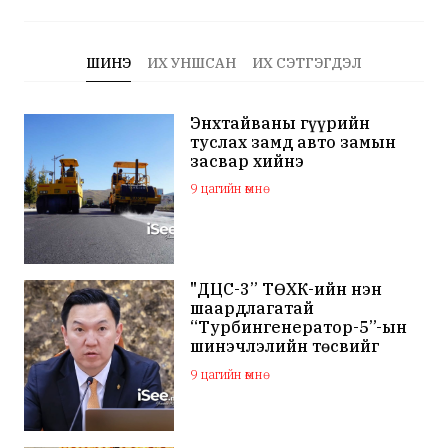
ШИНЭ
ИХ УНШСАН
ИХ СЭТГЭГДЭЛ
Энхтайваны гүүрийн
туслах замд авто замын
засвар хийнэ
9 цагийн өмнө
"ДЦС-3” ТӨХК-ийн нэн
шаардлагатай
“Турбингенератор-5”-ын
шинэчлэлийн төсвийг
шийдвэрлэхээр болов
9 цагийн өмнө