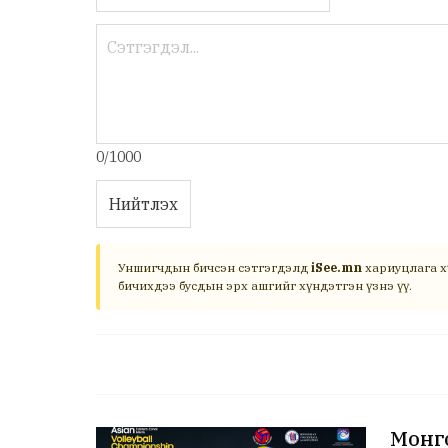
0/1000
Нийтлэх
Уншигчдын бичсэн сэтгэгдэлд
iSee.mn
хариуцлага х
бичихдээ бусдын эрх ашгийг хүндэтгэн үзнэ үү.
Монго