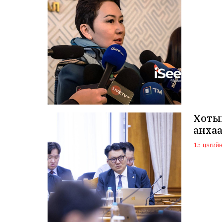
Хоты
анхаа
15 цагийн 