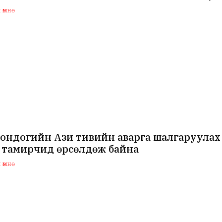
өмнө
ондогийн Ази тивийн аварга шалгаруулах 
 тамирчид өрсөлдөж байна
өмнө