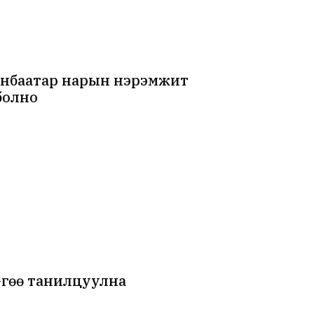
ранбаатар нарын нэрэмжит
болно
”-гөө танилцуулна