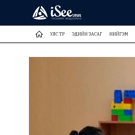
УЛС ТӨР
ЭДИЙН ЗАСАГ
НИЙГЭМ