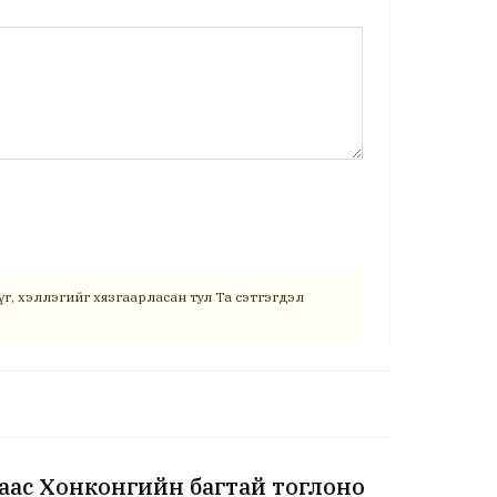
г, хэллэгийг хязгаарласан тул Та сэтгэгдэл
аас Хонконгийн багтай тоглоно