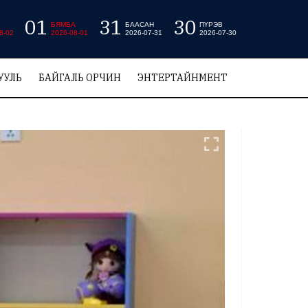
01
31
30
БЯМБА
БААСАН
ПҮРЭВ
8-02
2026-08-01
2026-07-31
2026-07-30
УУЛЬ
БАЙГАЛЬ ОРЧИН
ЭНТЕРТАЙНМЕНТ