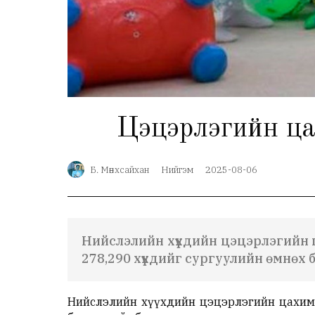
Цэцэрлэгийн цахи
Б. Мөнхсайхан
Нийгэм
2025-08-06
Нийслэлийн хүүхдийн цэцэрлэгийн 
278,290 хүүхдийг сургуулийн өмнөх б
Нийслэлийн хүүхдийн цэцэрлэгийн цахим 