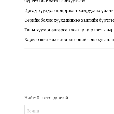
бүртгэлийг баталгаажуулжээ.
Иргэд хүүхдээ цэцэрлэгт хамруулах үйлчил
Өөрийн болон хүүхдийнхээ хаягийн бүртгэл
Таны хүүхэд өнгөрсөн жил цэцэрлэгт хамра
Хэрвээ шилжилт хөдөлгөөнийг энэ хугацаан
Нийт: 0 сэтгэгдэлтэй