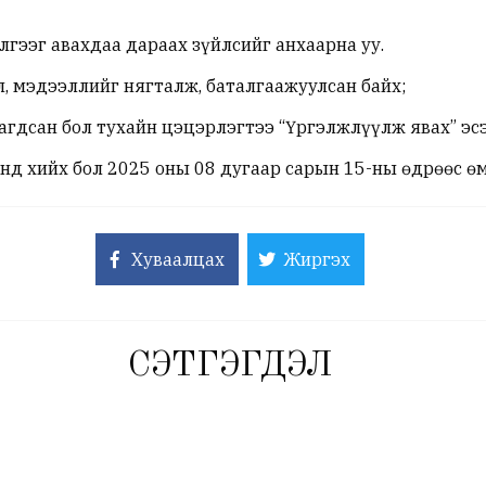
гээг авахдаа дараах зүйлсийг анхаарна уу.
, мэдээллийг нягталж, баталгаажуулсан байх;
гдсан бол тухайн цэцэрлэгтээ “Үргэлжлүүлж явах” эсэ
д хийх бол 2025 оны 08 дугаар сарын 15-ны өдрөөс өм
Хуваалцах
Жиргэх
СЭТГЭГДЭЛ