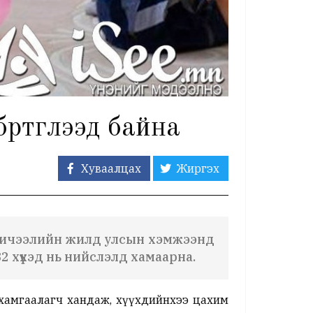
ртгүүлээд байна
Хуваалцах
Жиргэх
 хичээлийн жилд улсын хэмжээнд
2 хүүхэд нь нийслэлд хамаарна.
хамгаалагч хандаж, хүүхдийнхээ цахим