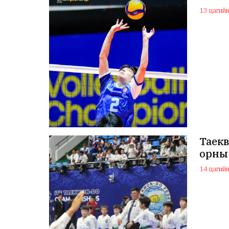
13 цагийн 
Таекв
орны
14 цагийн 