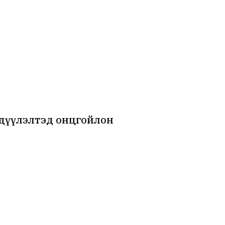
рдүүлэлтэд онцгойлон