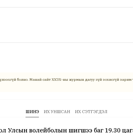
үлээхгүй болно. Манай сайт ХХЗХ-ны журмын дагуу зүй зохисгүй зарим ү
ШИНЭ
ИХ УНШСАН
ИХ СЭТГЭГДЭЛ
л Улсын волейболын шигшээ баг 19.30 цаг