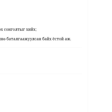
х сонголтыг хийх;
нө баталгаажуулсан байх ёстой аж.