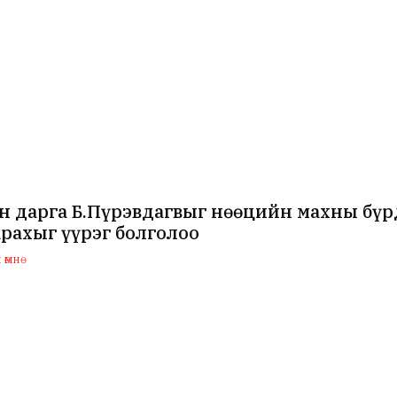
н дарга Б.Пүрэвдагвыг нөөцийн махны бү
рахыг үүрэг болголоо
өмнө