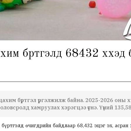
м бүртгэлд 68432 хүүхэд бү
цахим бүртгэл үргэлжилж байна. 2025-2026 оны
оловсролд хамруулах хэрэгцээ үүснэ. Үүний 135,58
бүртгэлд өчигдрийн байдлаар 68,432 эцэг эх, асран 