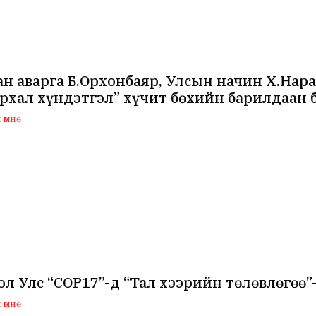
н аварга Б.Орхонбаяр, Улсын начин Х.На
рхал хүндэтгэл” хүчит бөхийн барилдаан 
өмнө
л Улс “COP17”-д “Тал хээрийн төлөвлөгөө
өмнө