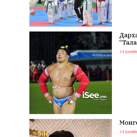
Дарха
“Тала
14 цагийн 
Монго
14 цагийн 