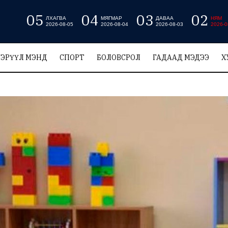
05
04
03
02
ЛХАГВА
МЯГМАР
ДАВАА
НЯМ
2026-08-05
2026-08-04
2026-08-03
2026-0
ЭРҮҮЛ МЭНД
СПОРТ
БОЛОВСРОЛ
ГАДААД МЭДЭЭ
Х