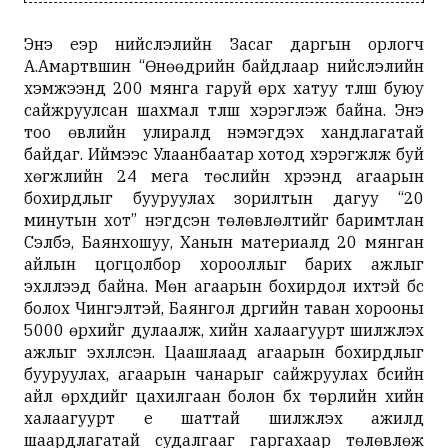
Энэ үеэр нийслэлийн Засаг даргын орлогч
А.Амартүвшин “Өнөөдрийн байдлаар нийслэлийн
хэмжээнд 200 мянга гаруй өрх хатуу түлш буюу
сайжруулсан шахмал түлш хэрэглэж байна. Энэ
тоо өвлийн улиралд нэмэгдэх хандлагатай
байдаг. Иймээс Улаанбаатар хотод хэрэгжүүлж буй
хөгжлийн 24 мега төслийн хүрээнд агаарын
бохирдлыг бууруулах зорилтын дагуу “20
минутын хот” нэгдсэн төлөвлөлтийг баримтлан
Сэлбэ, Баянхошуу, Ханын материалд 20 мянган
айлын цогцолбор хорооллыг барих ажлыг
эхлүүлээд байна. Мөн агаарын бохирдол ихтэй бүс
болох Чингэлтэй, Баянгол дүүргийн таван хорооны
5000 өрхийг дулаалж, хийн халаагуурт шилжүүлэх
ажлыг эхлүүлсэн. Цаашлаад агаарын бохирдлыг
бууруулах, агаарын чанарыг сайжруулах бүсийн
айл өрхүүдийг цахилгаан болон бүх төрлийн хийн
халаагуурт үе шаттай шилжүүлэх ажилд
шаардлагатай судалгааг гаргахаар төлөвлөж