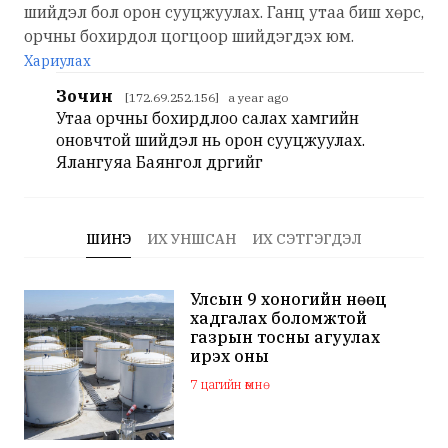
шийдэл бол орон сууцжуулах. Ганц утаа биш хөрс,
орчны бохирдол цогцоор шийдэгдэх юм.
Хариулах
Зочин
[172.69.252.156] a year ago
Утаа орчны бохирдлоо салах хамгийн
оновчтой шийдэл нь орон сууцжуулах.
Ялангуяа Баянгол дүүргийг
ШИНЭ
ИХ УНШСАН
ИХ СЭТГЭГДЭЛ
Улсын 9 хоногийн нөөц
хадгалах боломжтой
газрын тосны агуулах
ирэх оны
арванхоёрдугаар сар
7 цагийн өмнө
ашиглалтад орно