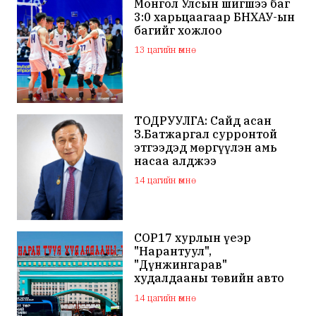
Монгол Улсын шигшээ баг
3:0 харьцаагаар БНХАУ-ын
багийг хожлоо
13 цагийн өмнө
ТОДРУУЛГА: Сайд асан
З.Батжаргал сурронтой
этгээдэд мөргүүлэн амь
насаа алджээ
14 цагийн өмнө
COP17 хурлын үеэр
"Нарантуул",
"Дүнжингарав"
худалдааны төвийн авто
зогсоолыг хаана
14 цагийн өмнө