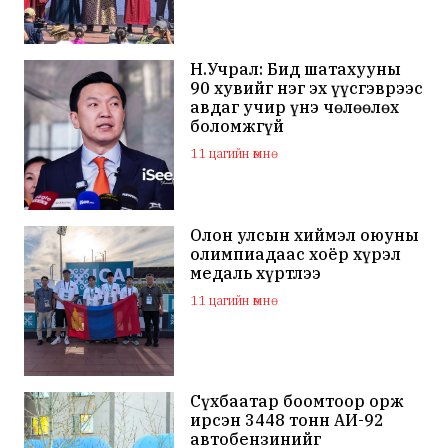
Н.Учрал: Бид шатахууны
90 хувийг нэг эх үүсгэврээс
авдаг учир үнэ чөлөөлөх
боломжгүй
11 цагийн өмнө
Олон улсын хиймэл оюуны
олимпиадаас хоёр хүрэл
медаль хүртлээ
11 цагийн өмнө
Сүхбаатар боомтоор орж
ирсэн 3448 тонн АИ-92
автобензинийг