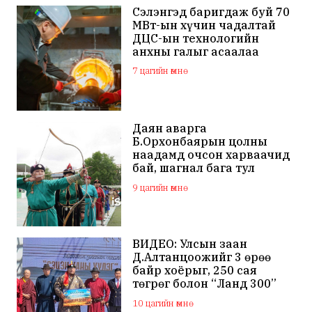
Сэлэнгэд баригдаж буй 70
МВт-ын хүчин чадалтай
ДЦС-ын технологийн
анхны галыг асаалаа
7 цагийн өмнө
Даян аварга
Б.Орхонбаярын цолны
наадамд очсон харваачид
бай, шагнал бага тул
наадамд оролцохгүй
9 цагийн өмнө
гэдгээ мэдэгдлээ
ВИДЕО: Улсын заан
Д.Алтанцоожийг 3 өрөө
байр хоёрыг, 250 сая
төгрөг болон “Ланд 300”
маркийн автомашинаар
10 цагийн өмнө
мялаажээ