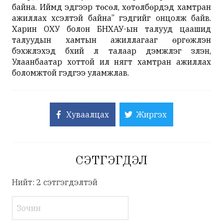
байна. Иймд эдгээр төсөл, хөтөлбөрүүдэд хамтран
ажиллах хүсэлтэй байна” гэдгийг онцолж байв.
Харин ОХУ болон БНХАУ-ын талууд цаашид
талуудын хамтын ажиллагааг өргөжүүлэн
бэхжүүлэхэд бүхий л талаар дэмжлэг үзүүлэн,
Улаанбаатар хоттой илүү нягт хамтран ажиллах
боломжтой гэдгээ уламжлав.
Хуваалцах
Жиргэх
СЭТГЭГДЭЛ
Нийт: 2 сэтгэгдэлтэй