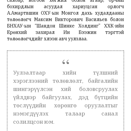
салбар, ногоон хөгжил болон агаар, орчны
бохирдлын асуудал хариуцсан орлогч
А.Амартүвшин ОХУ-ын Монгол дахь худалдааны
төлөөлөгч Максим Викторович Васильев болон
БНХАУ-ын “Шандон Шинке Холдинг” ХХК-ийн
Ерөнхий захирал Ин Бээжин тэргүүтэй
төлөөлөгчдийг хүлээн авч уулзлаа.
Уулзалтаар хийн түлшний
хэрэглээний төлөвлөлт, байгалийн
шингэрүүлсэн хий боловсруулах
үйлдвэр байгуулах, дэд бүтцийн
төслүүдийн хөрөнгө оруулалтыг
нэмэгдүүлэх талаар санал
солилцсон юм.