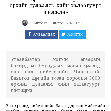
өрхийг дулаалж, хийн халаагуурт
шилжүүлнэ
Н. Анхбаяр
Нийгэм
2025-07-31
Хуваалцах
Жиргэх
Улаанбаатар хотын агаарын
бохирдлыг бууруулах ажлын хүрээнд
энэ онд нийслэлийн Чингэлтэй,
Баянгол дүүргийн таван хорооны 5000
өрхийг дулаалж, хийн халаагуурт
шилжүүлнэ.
Энэ хүрээнд нийслэлийн Засаг даргын Нийгмийн