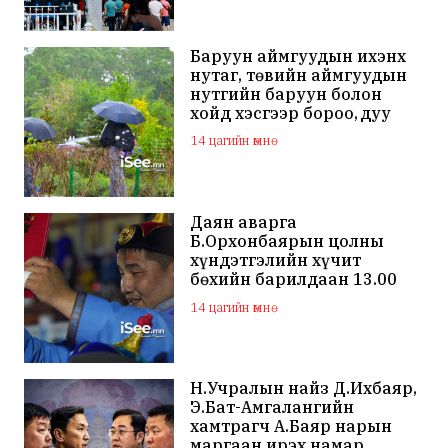
Баруун аймгуудын ихэнх
нутаг, төвийн аймгуудын
нутгийн баруун болон
хойд хэсгээр бороо, дуу
цахилгаантай аадар бороо
14 цагийн өмнө
Даян аварга
Б.Орхонбаярын цолны
хүндэтгэлийн хүчит
бөхийн барилдаан 13.00
цагаас эхэлнэ
14 цагийн өмнө
Н.Учралын найз Д.Ихбаяр,
Э.Бат-Амгалангийн
хамтрагч А.Баяр нарын
маргаан ирэх намар