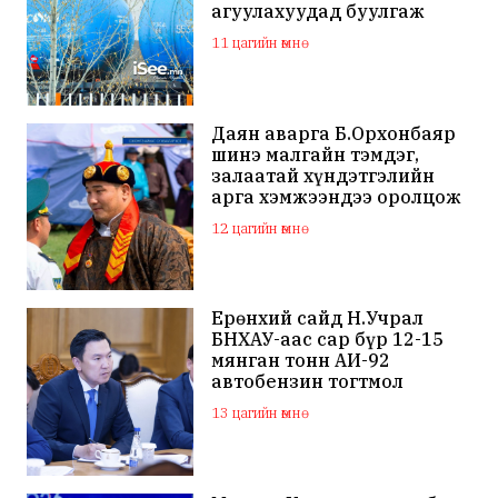
агуулахуудад буулгаж
байна
11 цагийн өмнө
Даян аварга Б.Орхонбаяр
шинэ малгайн тэмдэг,
залаатай хүндэтгэлийн
арга хэмжээндээ оролцож
байна
12 цагийн өмнө
Ерөнхий сайд Н.Учрал
БНХАУ-аас сар бүр 12-15
мянган тонн АИ-92
автобензин тогтмол
нийлүүлэх хүсэлт тавилаа
13 цагийн өмнө