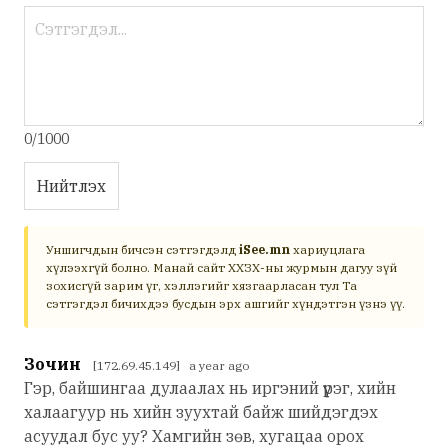
0/1000
Нийтлэх
Уншигчдын бичсэн сэтгэгдэлд
iSee.mn
хариуцлага
хүлээхгүй болно. Манай сайт ХХЗХ-ны журмын дагуу зүй
зохисгүй зарим үг, хэллэгийг хязгаарласан тул Та
сэтгэгдэл бичихдээ бусдын эрх ашгийг хүндэтгэн үзнэ үү.
Зочин
[172.69.45.149] a year ago
Гэр, байшингаа дулаалах нь иргэний үүрэг, хийн
халаагуур нь хийн зуухтай байж шийдэгдэх
асуудал бус уу? Хамгийн зөв, хугацаа орох