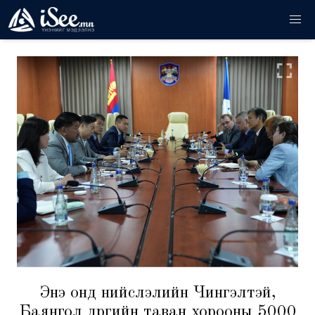
Энэ онд нийслэлийн Чингэлтэй,
Баянгол дүүргийн таван хорооны 5000