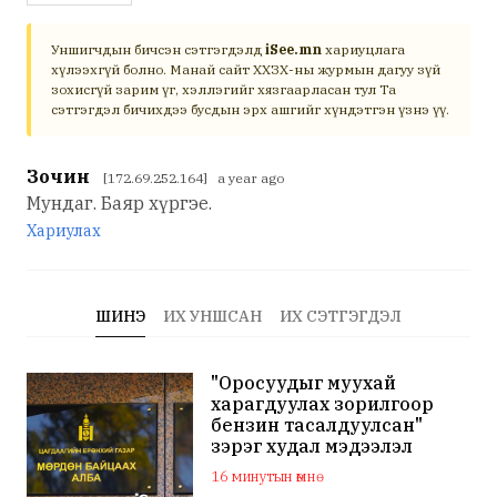
Уншигчдын бичсэн сэтгэгдэлд
iSee.mn
хариуцлага
хүлээхгүй болно. Манай сайт ХХЗХ-ны журмын дагуу зүй
зохисгүй зарим үг, хэллэгийг хязгаарласан тул Та
сэтгэгдэл бичихдээ бусдын эрх ашгийг хүндэтгэн үзнэ үү.
Зочин
[172.69.252.164] a year ago
Мундаг. Баяр хүргэе.
Хариулах
ШИНЭ
ИХ УНШСАН
ИХ СЭТГЭГДЭЛ
"Оросуудыг муухай
харагдуулах зорилгоор
бензин тасалдуулсан"
зэрэг худал мэдээлэл
тарааж буй хаягуудыг
16 минутын өмнө
шалгаж эхэлжээ