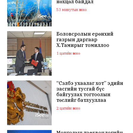
нөхцөл байдал
тогтворжино
53 минутын өмнө
Боловсролын ерөнхий
газрын даргаар
Х.Тамирыг томиллоо
1 цагийн өмнө
“Сэлбэ ухаалаг хот” эдийн
засгийн тусгай бүс
байгуулах тогтоолын
төслийг батлууллаа
2 цагийн өмнө
Монголын таеквондогийн