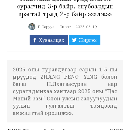
сурагчид 3-р байр, снөүбоардын
эрэгтэй төрөлд 2-р байр эзэлжээ
Г. Саруул
Спорт
2025-03-19
Хуваалцах
Жиргэх
2025 оны гуравдугаар сарын 1-5-ны
өдрүүдэд ZHANG FENG YING болон
багш Н.Лхагвасүрэн нар
сурагчдынхаа хамтаар 2025 оны “Цас
Мөсний зам” Олон улсын залуучуудын
уулын гулгалтын тэмцээнд
амжилттай оролцжээ.