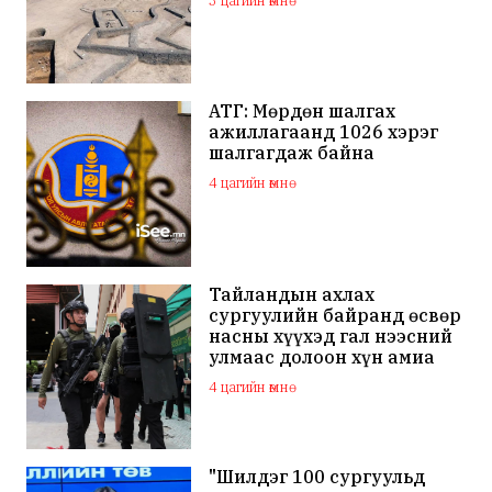
3 цагийн өмнө
АТГ: Мөрдөн шалгах
ажиллагаанд 1026 хэрэг
шалгагдаж байна
4 цагийн өмнө
Тайландын ахлах
сургуулийн байранд өсвөр
насны хүүхэд гал нээсний
улмаас долоон хүн амиа
алдаж, 30 гаруй хүн
4 цагийн өмнө
шархаджээ
"Шилдэг 100 сургуульд