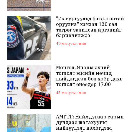
"Их сургуульд баталгаатай
оруулна" хэмээн 120 сая
төгрөг залилсан иргэнийг
баривчилжээ
40 минутын өмнө
Монгол, Японы эхний
тоглолт эцсийн мөчид
шийдэгдсэн бол хоёр дахь
тоглолт өнөөдөр 17.00
цагаас эхэлнэ
45 минутын өмнө
АМГТГ: Наймдугаар сарын
дундаас шатахууны
нийлүүлэлт нэмэгдэж,