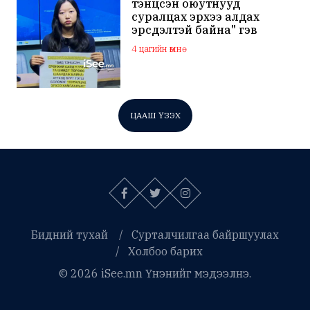
тэнцсэн оюутнууд
суралцах эрхээ алдах
эрсдэлтэй байна" гэв
4 цагийн өмнө
ЦААШ ҮЗЭХ
Бидний тухай
Сурталчилгаа байршуулах
Холбоо барих
© 2026 iSee.mn Үнэнийг мэдээлнэ.