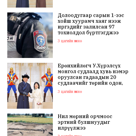
Долоодугаар сарын 1-ээс
хойш хуурамч хаяг нээж
иргэдийг залилсан 97
тохиолдол бүртгэгджээ
3 цагийн өмнө
Ерөнхийлөгч У.Хүрэлсүх
монгол судлалд хувь нэмэр
оруулсан гадаадын 20
судлаачийг төрийн одон,
медалиар шагналаа
3 цагийн өмнө
Нил мөрний орчмоос
эртний булшнуудыг
илрүүлжээ