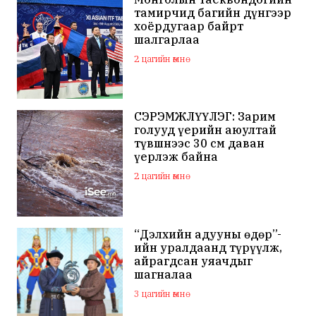
тамирчид багийн дүнгээр
хоёрдугаар байрт
шалгарлаа
2 цагийн өмнө
СЭРЭМЖЛҮҮЛЭГ: Зарим
голууд үерийн аюултай
түвшнээс 30 см даван
үерлэж байна
2 цагийн өмнө
“Дэлхийн адууны өдөр”-
ийн уралдаанд түрүүлж,
айрагдсан уяачдыг
шагналаа
3 цагийн өмнө