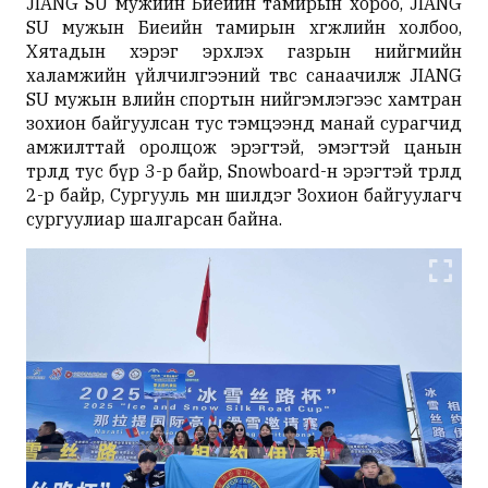
JIANG SU мужийн Биеийн тамирын хороо, JIANG
SU мужын Биеийн тамирын хөгжлийн холбоо,
Хятадын хэрэг эрхлэх газрын нийгмийн
халамжийн үйлчилгээний төвөөс санаачилж JIANG
SU мужын өвлийн спортын нийгэмлэгээс хамтран
зохион байгуулсан тус тэмцээнд манай сурагчид
амжилттай оролцож эрэгтэй, эмэгтэй цанын
төрөлд тус бүр 3-р байр, Snowboard-н эрэгтэй төрөлд
2-р байр, Сургууль мөн шилдэг Зохион байгуулагч
сургуулиар шалгарсан байна.