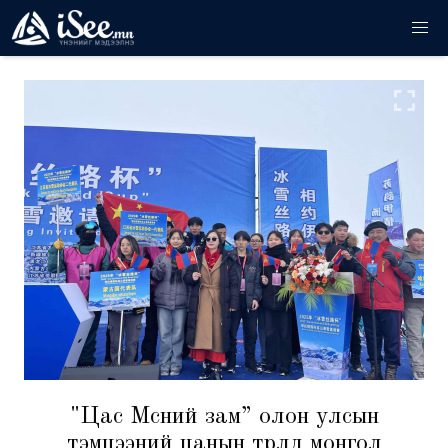
"Цас Мөсний зам” олон улсын
тэмцээний цанын төрөлд монгол