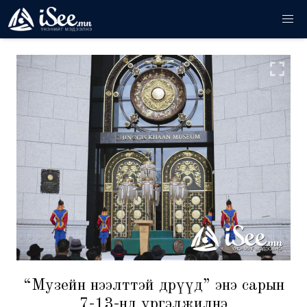
“Музейн нээлттэй өдрүүд” энэ сарын
7-13-нд үргэлжилнэ