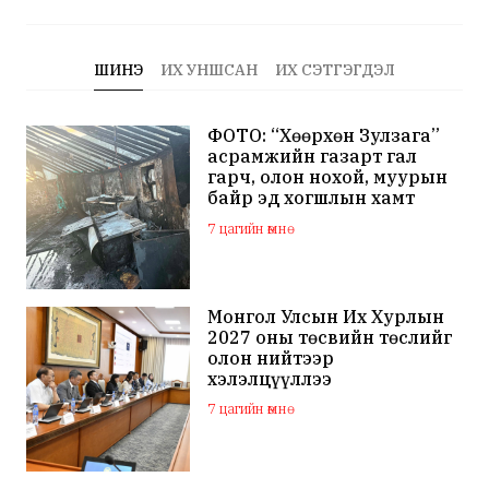
ШИНЭ
ИХ УНШСАН
ИХ СЭТГЭГДЭЛ
ФОТО: “Хөөрхөн Зулзага”
асрамжийн газарт гал
гарч, олон нохой, муурын
байр эд хогшлын хамт
шатжээ
7 цагийн өмнө
Монгол Улсын Их Хурлын
2027 оны төсвийн төслийг
олон нийтээр
хэлэлцүүллээ
7 цагийн өмнө