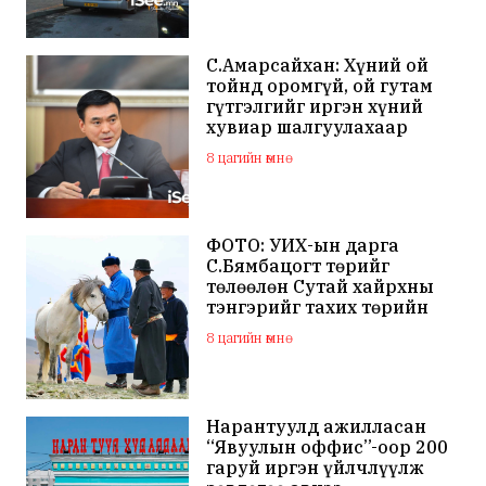
С.Амарсайхан: Хүний ой
тойнд оромгүй, ой гутам
гүтгэлгийг иргэн хүний
хувиар шалгуулахаар
хуулийн байгууллагад
8 цагийн өмнө
хандсан
ФОТО: УИХ-ын дарга
С.Бямбацогт төрийг
төлөөлөн Сутай хайрхны
тэнгэрийг тахих төрийн
тахилгад оролцлоо
8 цагийн өмнө
Нарантуулд ажилласан
“Явуулын оффис”-оор 200
гаруй иргэн үйлчлүүлж