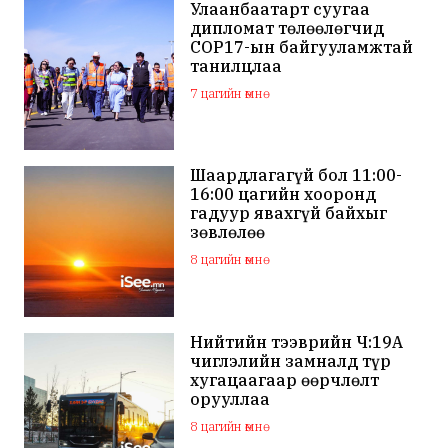
Улаанбаатарт суугаа
дипломат төлөөлөгчид
COP17-ын байгууламжтай
танилцлаа
7 цагийн өмнө
Шаардлагагүй бол 11:00-
16:00 цагийн хооронд
гадуур явахгүй байхыг
зөвлөлөө
8 цагийн өмнө
Нийтийн тээврийн Ч:19А
чиглэлийн замналд түр
хугацаагаар өөрчлөлт
орууллаа
8 цагийн өмнө