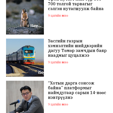
700 толгой тарвагыг
сэлгэн нутагшуулж байна
9 цагийн өмнө
Засгийн газрын
хэмнэлтийн шийдвэрийн
дагуу Төмөр замчдын баяр
наадмыг цуцалжээ
9 цагийн өмнө
“Хотын дарга сонсож
байна” платформыг
наймдугаар сарын 14-нөөс
нэвтрүүлнэ
9 цагийн өмнө