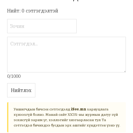
Нийт: 0 сэтгэгдэлтэй
0/1000
Нийтлэх
Уншигчдын бичсэн сэтгэгдэлд
iSee.mn
хариуцлага
хүлээхгүй болно. Манай сайт ХХЗХ-ны журмын дагуу зүй
зохисгүй зарим үг, хэллэгийг хязгаарласан тул Та
сэтгэгдэл бичихдээ бусдын эрх ашгийг хүндэтгэн үзнэ үү.