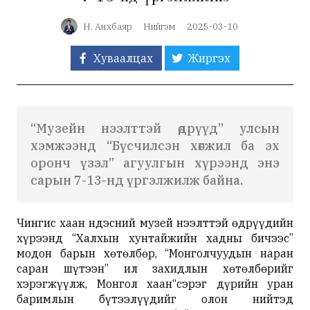
Н. Анхбаяр
Нийгэм
2025-03-10
Хуваалцах
Жиргэх
“Музейн нээлттэй өдрүүд” улсын
хэмжээнд “Бүсчилсэн хөгжил ба эх
оронч үзэл” агуулгын хүрээнд энэ
сарын 7-13-нд үргэлжилж байна.
Чингис хаан Үндэсний музей нээлттэй өдрүүдийн
хүрээнд “Халхын хунтайжийн хадны бичээс”
модон барын хөтөлбөр, “Монголчуудын наран
саран шүтээн” ил захидлын хөтөлбөрийг
хэрэгжүүлж, Монгол хаан“сэрэг дүрийн уран
баримлын бүтээлүүдийг олон нийтэд