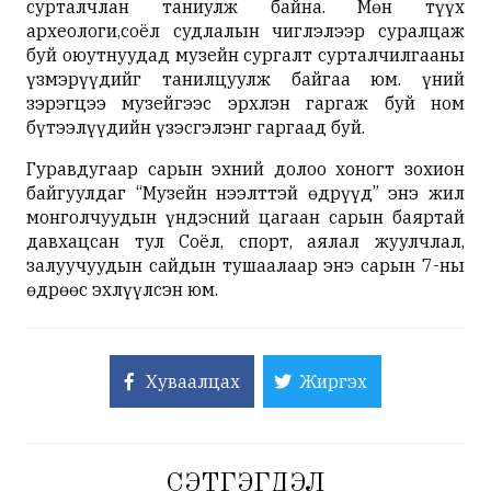
сурталчлан таниулж байна. Мөн түүх
археологи,соёл судлалын чиглэлээр суралцаж
буй оюутнуудад музейн сургалт сурталчилгааны
үзмэрүүдийг танилцуулж байгаа юм. Үүний
зэрэгцээ музейгээс эрхлэн гаргаж буй ном
бүтээлүүдийн үзэсгэлэнг гаргаад буй.
Гуравдугаар сарын эхний долоо хоногт зохион
байгуулдаг “Музейн нээлттэй өдрүүд” энэ жил
монголчуудын үндэсний цагаан сарын баяртай
давхацсан тул Соёл, спорт, аялал жуулчлал,
залуучуудын сайдын тушаалаар энэ сарын 7-ны
өдрөөс эхлүүлсэн юм.
Хуваалцах
Жиргэх
СЭТГЭГДЭЛ