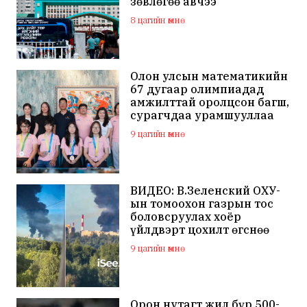
зөвлөгөө авчээ
8 цагийн өмнө
Олон улсын математикийн
67 дугаар олимпиадад
амжилттай оролцсон багш,
сурагчдаа урамшууллаа
9 цагийн өмнө
ВИДЕО: В.Зеленский ОХУ-
ын томоохон газрын тос
боловсруулах хоёр
үйлдвэрт цохилт өгснөө
мэдэгдлээ
9 цагийн өмнө
Орон нутагт жил бүр 500-