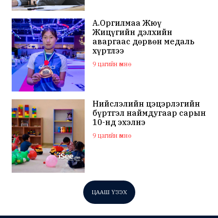
А.Оргилмаа Жюү
Жицүгийн дэлхийн
аваргаас дөрвөн медаль
хүртлээ
9 цагийн өмнө
Нийслэлийн цэцэрлэгийн
бүртгэл наймдугаар сарын
10-нд эхэлнэ
9 цагийн өмнө
ЦААШ ҮЗЭХ