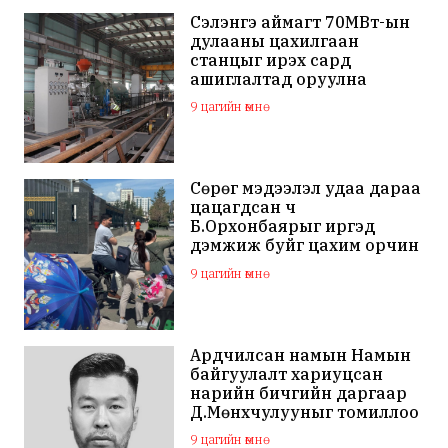
Сэлэнгэ аймагт 70МВт-ын
дулааны цахилгаан
станцыг ирэх сард
ашиглалтад оруулна
9 цагийн өмнө
Сөрөг мэдээлэл удаа дараа
цацагдсан ч
Б.Орхонбаярыг иргэд
дэмжиж буйг цахим орчин
дахь сэтгэгдэл харууллаа
9 цагийн өмнө
Ардчилсан намын Намын
байгуулалт хариуцсан
нарийн бичгийн даргаар
Д.Мөнхчулууныг томиллоо
9 цагийн өмнө