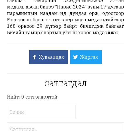
гавьяат тамирчин Э.Содномпилжээ алтан
медаль авсан билээ “Парис-2024” зуны 17 дугаар
паралимпын наадам ид дундаа орж, одоогоор
Монголын баг нэг алт, хоёр мөнгөн медальтайгаар
168 орноос 29 дүгээр байрт бичигдэж байгааг
Биеийн тамир спортын улсын хороо мэдээллээ.
Хуваалцах
Жиргэх
СЭТГЭГДЭЛ
Нийт: 0 сэтгэгдэлтэй