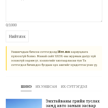
0/1000
Нийтлэх
Уншигчдын бичсэн сэтгэгдэлд
iSee.mn
хариуцлага
хүлээхгүй болно. Манай сайт ХХЗХ-ны журмын дагуу зүй
зохисгүй зарим үг, хэллэгийг хязгаарласан тул Та
сэтгэгдэл бичихдээ бусдын эрх ашгийг хүндэтгэн үзнэ үү.
ШИНЭ
ИХ УНШСАН
ИХ СЭТГЭГДЭЛ
Энхтайваны гүүрийн туслах
замд авто замын засвар