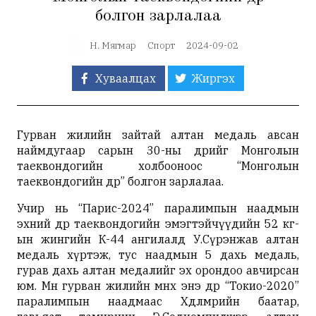
болгон зарлалаа
Н. Мягмар
Спорт
2024-09-02
Хуваалцах
Жиргэх
Гурван жилийн зайтай алтан медаль авсан
наймдугаар сарын 30-ны өдрийг Монголын
таеквондогийн холбооноос “Монголын
таеквондогийн өдөр” болгон зарлалаа.
Учир нь “Парис-2024” паралимпын наадмын
эхний өдөр таеквондогийн эмэгтэйчүүдийн 52 кг-
ын жингийн К-44 ангилалд У.Сүрэнжав алтан
медаль хүртэж, тус наадмын 5 дахь медаль,
гурав дахь алтан медалийг эх орондоо авчирсан
юм. Мөн гурван жилийн өмнөх энэ өдөр “Токио-2020”
паралимпын наадмаас Хөдөлмөрийн баатар,