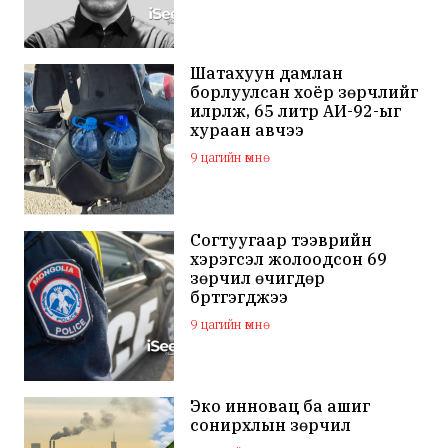
Шатахуун дамлан
борлуулсан хоёр зөрчлийг
илрүүлж, 65 литр АИ-92-ыг
хураан авчээ
9 цагийн өмнө
Согтуугаар тээврийн
хэрэгсэл жолоодсон 69
зөрчил өчигдөр
бүртгэгджээ
9 цагийн өмнө
Эко инновац ба ашиг
сонирхлын зөрчил