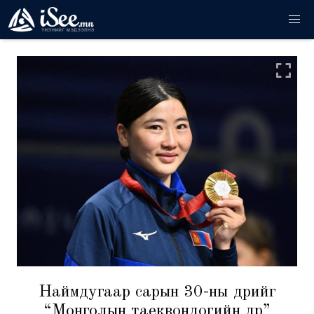
Наймдугаар сарын 30-ны өдрийг
“Монголын таеквондогийн өдөр”