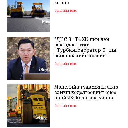
хийнэ
8 цагийн өмнө
"ДЦС-3” ТӨХК-ийн нэн
шаардлагатай
“Турбингенератор-5”-ын
шинэчлэлийн төсвийг
шийдвэрлэхээр болов
8 цагийн өмнө
Монелийн гудамжны авто
замын хөдөлгөөнийг өнөө
орой 23:00 цагаас хаана
9 цагийн өмнө