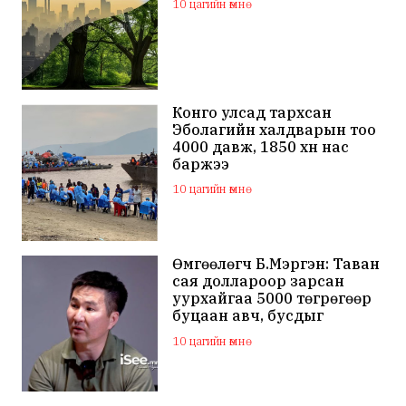
10 цагийн өмнө
Конго улсад тархсан
Эболагийн халдварын тоо
4000 давж, 1850 хүн нас
баржээ
10 цагийн өмнө
Өмгөөлөгч Б.Мэргэн: Таван
сая доллароор зарсан
уурхайгаа 5000 төгрөгөөр
буцаан авч, бусдыг
залилсан Ө.Ганзоригийн
10 цагийн өмнө
өмгөөлөгч ёс зүйгүйгээр
бусдын нэр хүндэд халдаж,
худал мэдээлэл тараалаа