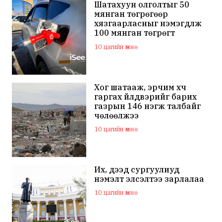
Шатахуун олголтыг 50
мянган төгрөгөөр
хязгаарласныг нэмэгдүүлж
100 мянган төгрөгт
хүргэхээр судалж байна
10 цагийн өмнө
Хог шатааж, эрчим хүч
гаргах үйлдвэрийг барих
газрын 146 нэгж талбайг
чөлөөлжээ
10 цагийн өмнө
Их, дээд сургуулиуд
нэмэлт элсэлтээ зарлалаа
10 цагийн өмнө