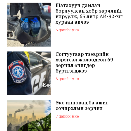
Шатахуун дамлан
борлуулсан хоёр зөрчлийг
илрүүлж, 65 литр АИ-92-ыг
хураан авчээ
6 цагийн өмнө
Согтуугаар тээврийн
хэрэгсэл жолоодсон 69
зөрчил өчигдөр
бүртгэгджээ
6 цагийн өмнө
Эко инновац ба ашиг
сонирхлын зөрчил
7 цагийн өмнө