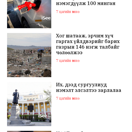
нэмэгдүүлж 100 мянган
төгрөгт хүргэхээр судалж
7 цагийн өмнө
байна
Хог шатааж, эрчим хүч
гаргах үйлдвэрийг барих
газрын 146 нэгж талбайг
чөлөөлжээ
7 цагийн өмнө
Их, дээд сургуулиуд
нэмэлт элсэлтээ зарлалаа
7 цагийн өмнө