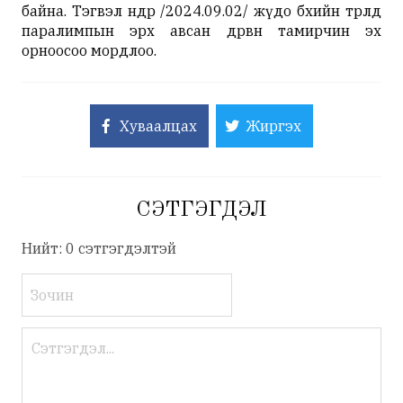
байна. Тэгвэл өнөөдөр /2024.09.02/ жүдо бөхийн төрөлд
паралимпын эрх авсан дөрвөн тамирчин эх
орноосоо мордлоо.
Хуваалцах
Жиргэх
СЭТГЭГДЭЛ
Нийт: 0 сэтгэгдэлтэй