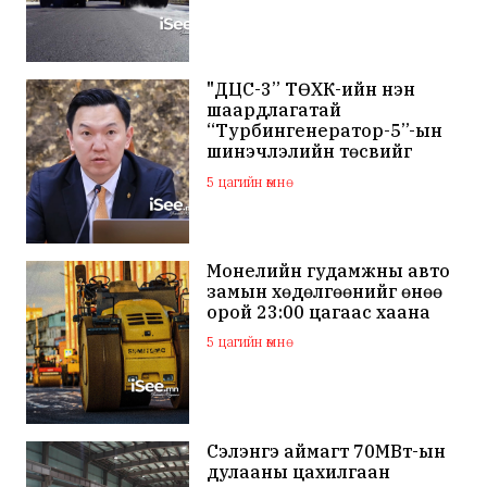
"ДЦС-3” ТӨХК-ийн нэн
шаардлагатай
“Турбингенератор-5”-ын
шинэчлэлийн төсвийг
шийдвэрлэхээр болов
5 цагийн өмнө
Монелийн гудамжны авто
замын хөдөлгөөнийг өнөө
орой 23:00 цагаас хаана
5 цагийн өмнө
Сэлэнгэ аймагт 70МВт-ын
дулааны цахилгаан