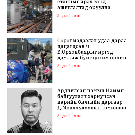
станцыг ирэх сард
ашиглалтад оруулна
5 цагийн өмнө
Сөрөг мэдээлэл удаа дараа
цацагдсан ч
Б.Орхонбаярыг иргэд
дэмжиж буйг цахим орчин
дахь сэтгэгдэл харууллаа
6 цагийн өмнө
Ардчилсан намын Намын
байгуулалт хариуцсан
нарийн бичгийн даргаар
Д.Мөнхчулууныг томиллоо
6 цагийн өмнө