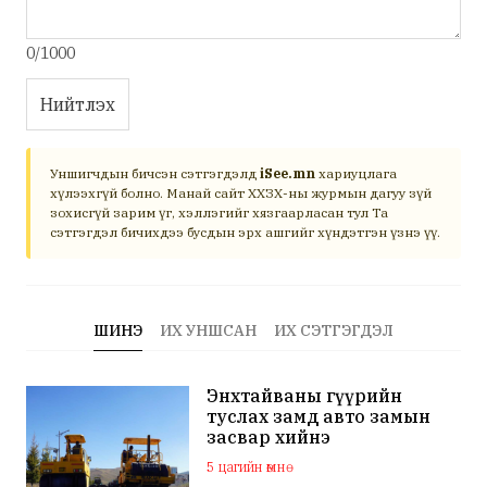
0/1000
Нийтлэх
Уншигчдын бичсэн сэтгэгдэлд
iSee.mn
хариуцлага
хүлээхгүй болно. Манай сайт ХХЗХ-ны журмын дагуу зүй
зохисгүй зарим үг, хэллэгийг хязгаарласан тул Та
сэтгэгдэл бичихдээ бусдын эрх ашгийг хүндэтгэн үзнэ үү.
ШИНЭ
ИХ УНШСАН
ИХ СЭТГЭГДЭЛ
Энхтайваны гүүрийн
туслах замд авто замын
засвар хийнэ
5 цагийн өмнө