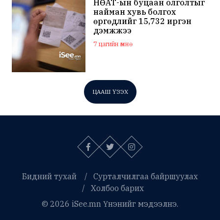
НӨАТ-ын буцаан олголтыг
найман хувь болгох
өргөдлийг 15,732 иргэн
дэмжжээ
7 цагийн өмнө
ЦААШ ҮЗЭХ
Бидний тухай
Сурталчилгаа байршуулах
Холбоо барих
© 2026 iSee.mn Үнэнийг мэдээлнэ.