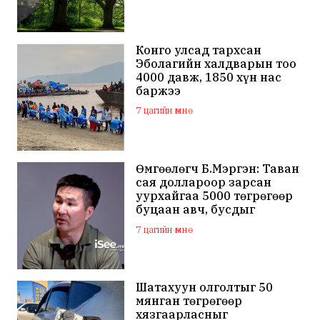
Конго улсад тархсан
Эболагийн халдварын тоо
4000 давж, 1850 хүн нас
баржээ
7 цагийн өмнө
Өмгөөлөгч Б.Мэргэн: Таван
сая доллароор зарсан
уурхайгаа 5000 төгрөгөөр
буцаан авч, бусдыг
залилсан Ө.Ганзоригийн
7 цагийн өмнө
өмгөөлөгч ёс зүйгүйгээр
бусдын нэр хүндэд
халдаж, худал мэдээлэл
тараалаа
Шатахуун олголтыг 50
мянган төгрөгөөр
хязгаарласныг