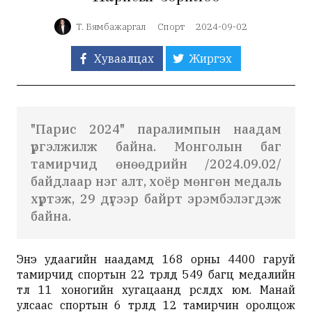
Т. Бямбажаргал
Спорт
2024-09-02
Хуваалцах
Жиргэх
"Парис 2024" паралимпын наадам
үргэлжилж байна. Монголын баг
тамирчид өнөөдрийн /2024.09.02/
байдлаар нэг алт, хоёр мөнгөн медаль
хүртэж, 29 дүгээр байрт эрэмбэлэгдэж
байна.
Энэ удаагийн наадамд 168 орны 4400 гаруй
тамирчид спортын 22 төрөлд 549 багц медалийн
төлөө 11 хоногийн хугацаанд өрсөлдөх юм. Манай
улсаас спортын 6 төрөлд 12 тамирчин оролцож