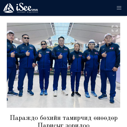
Паражүдо бөхийн тамирчид өнөөдөр
Парисыг зорилоо