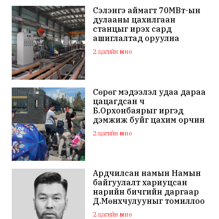
Сэлэнгэ аймагт 70МВт-ын
дулааны цахилгаан
станцыг ирэх сард
ашиглалтад оруулна
2 цагийн өмнө
Сөрөг мэдээлэл удаа дараа
цацагдсан ч
Б.Орхонбаярыг иргэд
дэмжиж буйг цахим орчин
дахь сэтгэгдэл харууллаа
2 цагийн өмнө
Ардчилсан намын Намын
байгуулалт хариуцсан
нарийн бичгийн даргаар
Д.Мөнхчулууныг томиллоо
2 цагийн өмнө