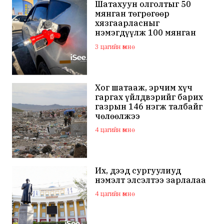
Шатахуун олголтыг 50
мянган төгрөгөөр
хязгаарласныг
нэмэгдүүлж 100 мянган
төгрөгт хүргэхээр судалж
3 цагийн өмнө
байна
Хог шатааж, эрчим хүч
гаргах үйлдвэрийг барих
газрын 146 нэгж талбайг
чөлөөлжээ
4 цагийн өмнө
Их, дээд сургуулиуд
нэмэлт элсэлтээ зарлалаа
4 цагийн өмнө