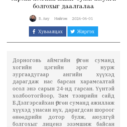
болгохыг даалгалаа
Б. Ану
Нийгэм
2026-06-01
Хуваалцах
Жиргэх
Дорноговь аймгийн Өргөн суманд
хогийн цэгийн эрэг нурж
зургаадугаар ангийн хүүхэд
дарагдаж нас барсан харамсалтай
осол энэ сарын 24-нд гарсан. Үүнтэй
холбоотогйоор, Зам тээврийн сайд
Б.Дэлгэрсайхан Өргөн суманд ажиллаж
хүүхэд унасан нүх, дарагдсан шороог
өнөөдрийн дотор булж, аюулгүй
болгохыг лиценз эзэмшиж байсан