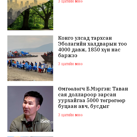
3 цагийн өмнө
Конго улсад тархсан
Эболагийн халдварын тоо
4000 давж, 1850 хүн нас
баржээ
3 цагийн өмнө
Өмгөөлөгч Б.Мэргэн: Таван
сая доллароор зарсан
уурхайгаа 5000 төгрөгөөр
буцаан авч, бусдыг
залилсан Ө.Ганзоригийн
3 цагийн өмнө
өмгөөлөгч ёс зүйгүйгээр
бусдын нэр хүндэд
халдаж, худал мэдээлэл
тараалаа