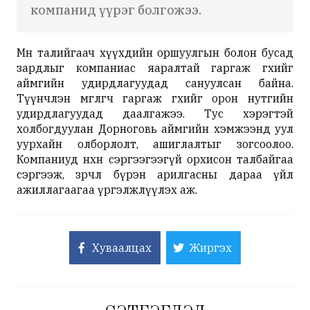
компанид үүрэг болгожээ.
Мөн талийгаач хүүхдийн оршуулгын болон бусад
зардлыг компаниас яаралтай гаргаж өгөхийг
аймгийн удирдлагуудад сануулсан байна.
Түүнчлэн өмгөөлөгч гаргаж өгөхийг орон нутгийн
удирдлагуудад даалгажээ. Тус хэрэгтэй
холбогдуулан Дорноговь аймгийн хэмжээнд уул
уурхайн олборлолт, ашиглалтыг зогсоолоо.
Компаниуд нөхөн сэргээгээгүй орхисон талбайгаа
сэргээж, зөрчлөө бүрэн арилгасны дараа үйл
ажиллагаагаа үргэлжлүүлэх аж.
Хуваалцах
Жиргэх