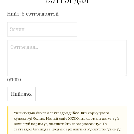
СЭТГЭГДЭЛ
Нийт: 5 сэтгэгдэлтэй
0/1000
Нийтлэх
Уншигчдын бичсэн сэтгэгдэлд
iSee.mn
хариуцлага
хүлээхгүй болно. Манай сайт ХХЗХ-ны журмын дагуу зүй
зохисгүй зарим үг, хэллэгийг хязгаарласан тул Та
сэтгэгдэл бичихдээ бусдын эрх ашгийг хүндэтгэн үзнэ үү.