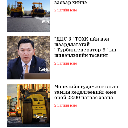
засвар хийнэ
2 цагийн өмнө
"ДЦС-3” ТӨХК-ийн нэн
шаардлагатай
“Турбингенератор-5”-ын
шинэчлэлийн төсвийг
шийдвэрлэхээр болов
2 цагийн өмнө
Монелийн гудамжны авто
замын хөдөлгөөнийг өнөө
орой 23:00 цагаас хаана
2 цагийн өмнө