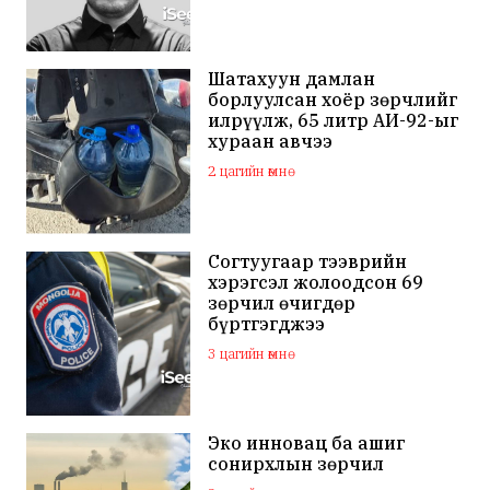
Шатахуун дамлан
борлуулсан хоёр зөрчлийг
илрүүлж, 65 литр АИ-92-ыг
хураан авчээ
2 цагийн өмнө
Согтуугаар тээврийн
хэрэгсэл жолоодсон 69
зөрчил өчигдөр
бүртгэгджээ
3 цагийн өмнө
Эко инновац ба ашиг
сонирхлын зөрчил