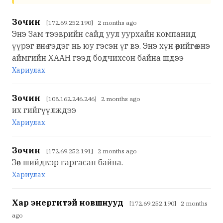
Зочин
[172.69.252.190] 2 months ago
Энэ Зам тээврийн сайд уул уурхайн компанид
үүрэг өгнө гэдэг нь юу гэсэн үг вэ. Энэ хүн өөрийгөө энэ
аймгийн ХААН гээд бодчихсон байна шдээ
Хариулах
Зочин
[108.162.246.246] 2 months ago
их гийгүүлждээ
Хариулах
Зочин
[172.69.252.191] 2 months ago
Зөв шийдвэр гаргасан байна.
Хариулах
Хар энергитэй новшнууд
[172.69.252.190] 2 months
ago