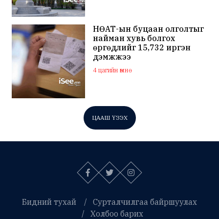
НӨАТ-ын буцаан олголтыг
найман хувь болгох
өргөдлийг 15,732 иргэн
дэмжжээ
4 цагийн өмнө
ЦААШ ҮЗЭХ
Бидний тухай
Сурталчилгаа байршуулах
Холбоо барих