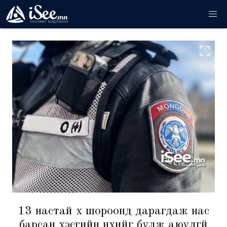
13 настай хүү шороонд дарагдаж нас
барсан хэсгийн нүхийг булж аюулгүй