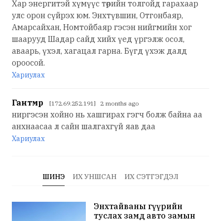
Хар энергитэй хүмүүс төрийн толгойд гарахаар
улс орон сүйрэх юм. Энхтүвшин, Отгонбаяр,
Амарсайхан, Номтойбаяр гэсэн нийгмийн хог
шаарууд Шадар сайд хийх үед үргэлж осол,
аваарь, үхэл, хагацал гарна. Бүгд үхэж далд
ороосой.
Хариулах
Гантөмөр
[172.69.252.191] 2 months ago
ниргэсэн хойно нь хашгирах гэгч болж байна аа
анхнаасаа л сайн шалгахгүй яав даа
Хариулах
ШИНЭ
ИХ УНШСАН
ИХ СЭТГЭГДЭЛ
Энхтайваны гүүрийн
туслах замд авто замын