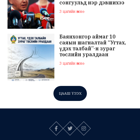
сонгуульд нэр дэвшихээ
илэрхийллээ
3 цагийн өмнө
Баянхонгор аймаг 10
саяын шагналтай “Угтах,
үдэх талбай”-н зураг
төслийн уралдаан
зарлажээ
3 цагийн өмнө
ЦААШ ҮЗЭХ