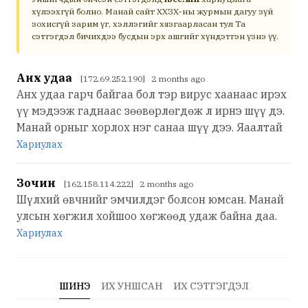
хүлээхгүй болно. Манай сайт ХХЗХ-ны журмын дагуу зүй
зохисгүй зарим үг, хэллэгийг хязгаарласан тул Та
сэтгэгдэл бичихдээ бусдын эрх ашгийг хүндэтгэн үзнэ үү.
Анх удаа
[172.69.252.190] 2 months ago
Анх удаа гарч байгаа бол тэр вирус хаанаас ирэх
үү мэдээж гаднаас зөөвөрлөгдөж л ирнэ шүү дэ.
Манай орныг хорлох нэг санаа шүү дээ. Яаалтай
Хариулах
Зочин
[162.158.114.222] 2 months ago
Шүлхий өвчнийг эмчилдэг болсон юмсан. Манай
улсын хөгжил хойшоо хөгжөөд удаж байна даа.
Хариулах
ШИНЭ
ИХ УНШСАН
ИХ СЭТГЭГДЭЛ