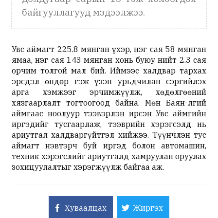
байгууллагууд мэдээлжээ.
Увс аймагт 225.8 мянган үхэр, нэг сая 58 мянган
ямаа, нэг сая 143 мянган хонь буюу нийт 2.3 сая
орчим толгой мал бий. Иймээс халдвар тархах
эрсдэл өндөр гэж үзэн урьдчилан сэргийлэх
арга хэмжээг эрчимжүүлж, хөдөлгөөний
хязгаарлалт тогтоогоод байна. Мөн Баян-Өлгий
аймгаас ноолуур тээвэрлэн ирсэн Увс аймгийн
иргэдийг тусгаарлаж, тээврийн хэрэгсэлд нь
ариутгал халдваргүйтгэл хийжээ. Түүнчлэн тус
аймагт нэвтэрч буй иргэд болон автомашин,
техник хэрэгслийг ариутгалд хамруулан оруулах
зохицуулалтыг хэрэгжүүлж байгаа аж.
Хуваалцах
Жиргэх