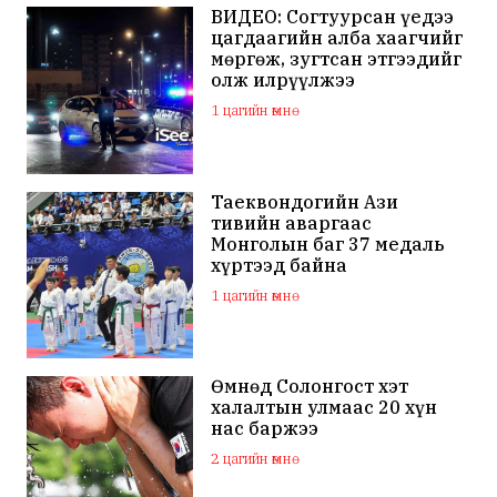
ВИДЕО: Согтуурсан үедээ
цагдаагийн алба хаагчийг
мөргөж, зугтсан этгээдийг
олж илрүүлжээ
1 цагийн өмнө
Таеквондогийн Ази
тивийн аваргаас
Монголын баг 37 медаль
хүртээд байна
1 цагийн өмнө
Өмнөд Солонгост хэт
халалтын улмаас 20 хүн
нас баржээ
2 цагийн өмнө