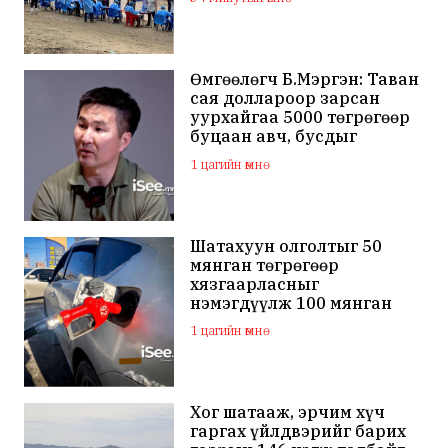
Өмгөөлөгч Б.Мэргэн: Таван
сая доллароор зарсан
уурхайгаа 5000 төгрөгөөр
буцаан авч, бусдыг
залилсан Ө.Ганзоригийн
1 цагийн өмнө
өмгөөлөгч ёс зүйгүйгээр
бусдын нэр хүндэд
халдаж, худал мэдээлэл
тараалаа
Шатахуун олголтыг 50
мянган төгрөгөөр
хязгаарласныг
нэмэгдүүлж 100 мянган
төгрөгт хүргэхээр судалж
1 цагийн өмнө
байна
Хог шатааж, эрчим хүч
гаргах үйлдвэрийг барих