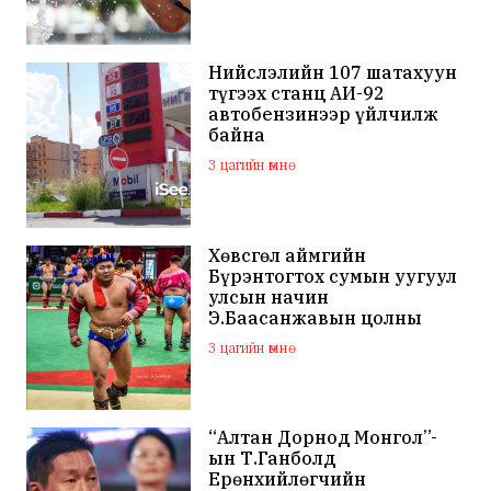
Нийслэлийн 107 шатахуун
түгээх станц АИ-92
автобензинээр үйлчилж
байна
3 цагийн өмнө
Хөвсгөл аймгийн
Бүрэнтогтох сумын уугуул
улсын начин
Э.Баасанжавын цолны
мялаалга наадам эхэллээ
3 цагийн өмнө
“Алтан Дорнод Монгол”-
ын Т.Ганболд
Ерөнхийлөгчийн