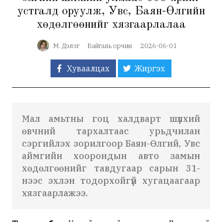
устгалд оруулж, Увс, Баян-Өлгийн
хөдөлгөөнийг хязгаарлалаа
М. Дэлэг
Байгаль орчин
2026-06-01
Хуваалцах
Жиргэх
Мал амьтны гоц халдварт шүлхий
өвчний тархалтаас урьдчилан
сэргийлэх зорилгоор Баян-Өлгий, Увс
аймгийн хоорондын авто замын
хөдөлгөөнийг тавдугаар сарын 31-
нээс эхлэн тодорхойгүй хугацаагаар
хязгаарлажээ.