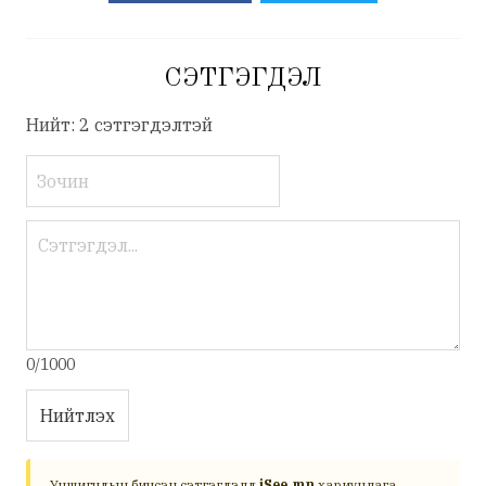
СЭТГЭГДЭЛ
Нийт: 2 сэтгэгдэлтэй
0/1000
Нийтлэх
Уншигчдын бичсэн сэтгэгдэлд
iSee.mn
хариуцлага