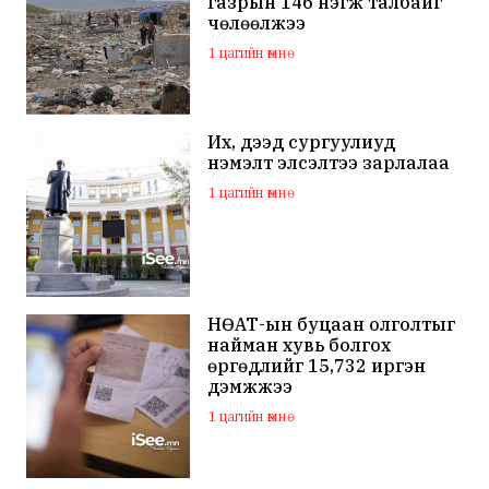
газрын 146 нэгж талбайг
чөлөөлжээ
1 цагийн өмнө
Их, дээд сургуулиуд
нэмэлт элсэлтээ зарлалаа
1 цагийн өмнө
НӨАТ-ын буцаан олголтыг
найман хувь болгох
өргөдлийг 15,732 иргэн
дэмжжээ
1 цагийн өмнө