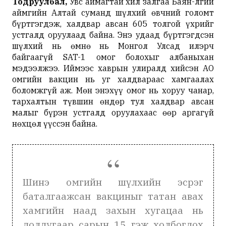
Тодруулбал,
Увс аймагтай хил залгаа Баян-Өлгий
аймгийн Алтай суманд шүлхий өвчний голомт
бүртгэгдэж, халдвар авсан 605 толгой үхрийг
устгалд оруулаад байна. Энэ удаад бүртгэгдсэн
шүлхий нь өмнө нь Монгол Улсад илэрч
байгаагүй SAT-1 омог болохыг албаныхан
мэдээлжээ. Иймээс хаврын улиралд хийсэн АО
омгийн вакцин нь уг халдвараас хамгаалах
боломжгүй аж. Мөн энэхүү омог нь хоруу чанар,
тархалтын түвшин өндөр тул халдвар авсан
малыг бүрэн устгалд оруулахаас өөр аргагүй
нөхцөл үүссэн байна.
Шинэ омгийн шүлхийн эсрэг
баталгаажсан вакциныг татан авах
хамгийн наад захын хугацаа нь
долдугаар сарын 15 гэж холбогдох