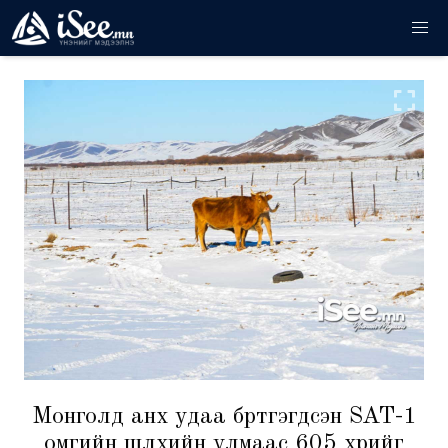
Монголд анх удаа бүртгэгдсэн SAT-1
омгийн шүлхийн улмаас 605 үхрийг