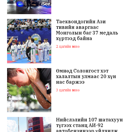
Таеквондогийн Ази
тивийн аваргаас
Монголын баг 37 медаль
хүртээд байна
2 цагийн өмнө
Өмнөд Солонгост хэт
халалтын улмаас 20 хүн
нас баржээ
3 цагийн өмнө
Нийслэлийн 107 шатахуун
түгээх станц АИ-92
автобензинээр үйлчилж