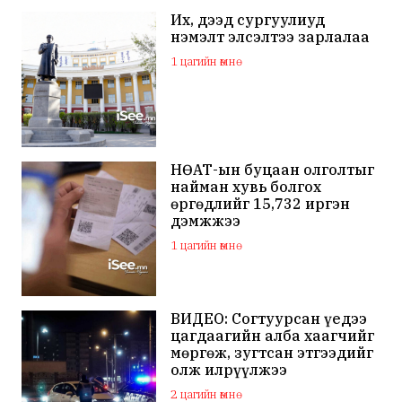
Их, дээд сургуулиуд
нэмэлт элсэлтээ зарлалаа
1 цагийн өмнө
НӨАТ-ын буцаан олголтыг
найман хувь болгох
өргөдлийг 15,732 иргэн
дэмжжээ
1 цагийн өмнө
ВИДЕО: Согтуурсан үедээ
цагдаагийн алба хаагчийг
мөргөж, зугтсан этгээдийг
олж илрүүлжээ
2 цагийн өмнө