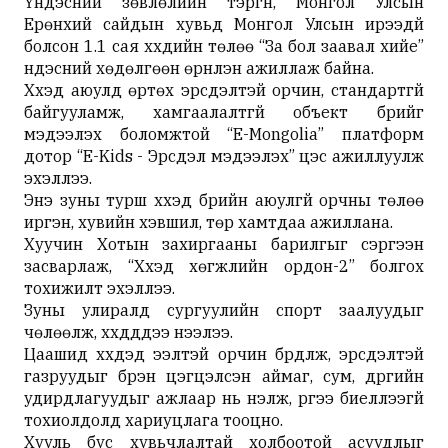
Үндэсний зөвлөлийн тэргүүн, Монгол Улсын
Ерөнхий сайдын хувьд Монгол Улсын ирээдүй
болсон 1.1 сая хүүхдийн төлөө “За бол заавал хийе”
үндэсний хөдөлгөөн өрнүүлэн ажиллаж байна.
Хүүхэд аюулд өртөх эрсдэлтэй орчин, стандартгүй
байгууламж, хамгаалалтгүй объект бүрийг
мэдээлэх боломжтой “E-Mongolia” платформ
дотор “E-Kids - Эрсдэл мэдээлэх” цэс ажиллуулж
эхэллээ.
Энэ зуны турш хүүхэд бүрийн аюулгүй орчны төлөө
иргэн, хувийн хэвшил, төр хамтдаа ажиллана.
Хуучин Хотын захиргааны барилгыг сэргээн
засварлаж, “Хүүхэд хөгжлийн ордон-2” болгох
тохижилт эхэллээ.
Зуны улиралд сургуулийн спорт заалуудыг
чөлөөлж, хүүхдүүддээ нээлээ.
Цаашид хүүхдэд ээлтэй орчин бүрдүүлж, эрсдэлтэй
газруудыг бүрэн цэгцэлсэн аймаг, сум, дүүргийн
удирдлагуудыг ажлаар нь үнэлж, үүргээ биелүүлээгүй
тохиолдолд хариуцлага тооцно.
Хууль бус хувьчлалтай холбоотой асуудлыг