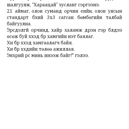
шалгуулж, “Хараацай” зусланг сэргээнэ.
21 аймаг, олон суманд орчин үеийн, олон улсын
стандарт бүхий 3х3 сагсан бөмбөгийн талбай
байгуулна.
Эрсдэлгүй орчинд, хайр халамж дүүрэн гэр бүлдээ
өсөж буй хүүхэд бүр хамгийн үнэт баялаг.
Хүн бүр хүүхэд хамгаалагч байя.
Хүн бүр хүүхдийн төлөө ажиллая.
Энхрий үрс минь инээж байг!" гэлээ.