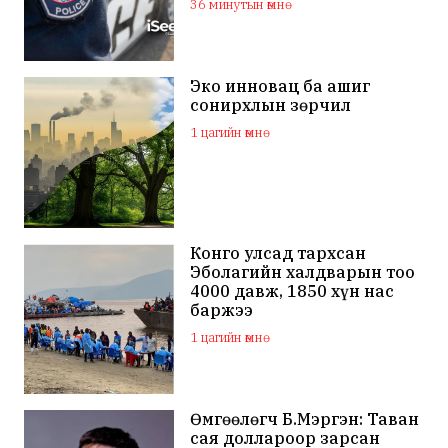
36 минутын өмнө
Эко инновац ба ашиг
сонирхлын зөрчил
1 цагийн өмнө
Конго улсад тархсан
Эболагийн халдварын тоо
4000 давж, 1850 хүн нас
баржээ
1 цагийн өмнө
Өмгөөлөгч Б.Мэргэн: Таван
сая доллароор зарсан