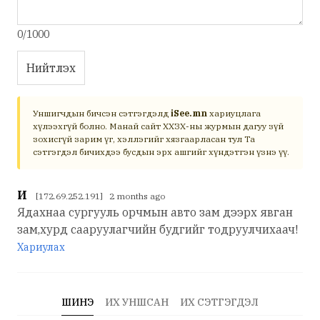
0/1000
Нийтлэх
Уншигчдын бичсэн сэтгэгдэлд
iSee.mn
хариуцлага
хүлээхгүй болно. Манай сайт ХХЗХ-ны журмын дагуу зүй
зохисгүй зарим үг, хэллэгийг хязгаарласан тул Та
сэтгэгдэл бичихдээ бусдын эрх ашгийг хүндэтгэн үзнэ үү.
И
[172.69.252.191] 2 months ago
Ядахнаа сургууль орчмын авто зам дээрх явган
зам,хурд сааруулагчийн будгийг тодруулчихаач!
Хариулах
ШИНЭ
ИХ УНШСАН
ИХ СЭТГЭГДЭЛ