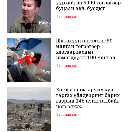
уурхайгаа 5000 төгрөгөөр
буцаан авч, бусдыг
залилсан Ө.Ганзоригийн
1 цагийн өмнө
өмгөөлөгч ёс зүйгүйгээр
бусдын нэр хүндэд
халдаж, худал мэдээлэл
тараалаа
Шатахуун олголтыг 50
мянган төгрөгөөр
хязгаарласныг
нэмэгдүүлж 100 мянган
төгрөгт хүргэхээр судалж
1 цагийн өмнө
байна
Хог шатааж, эрчим хүч
гаргах үйлдвэрийг барих
газрын 146 нэгж талбайг
чөлөөлжээ
1 цагийн өмнө