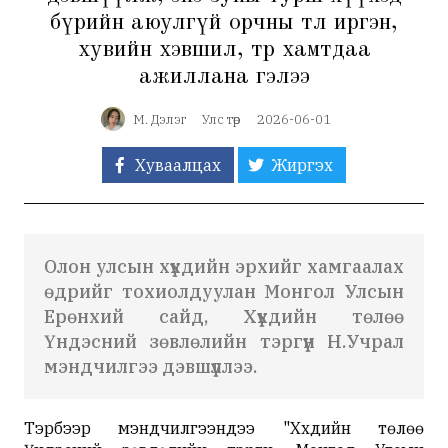
бүрийн аюулгүй орчны төлөө иргэн,
хувийн хэвшил, төр хамтдаа
ажиллана гэлээ
М. Дэлэг
Улс төр
2026-06-01
Хуваалцах
Жиргэх
Олон улсын хүүхдийн эрхийг хамгаалах
өдрийг тохиолдуулан Монгол Улсын
Ерөнхий сайд, Хүүхдийн төлөө
Үндэсний зөвлөлийн тэргүүн Н.Учрал
мэндчилгээ дэвшүүллээ.
Тэрбээр мэндчилгээндээ "Хүүхдийн төлөө