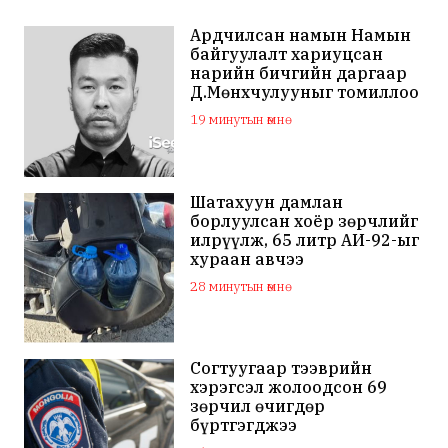
Ардчилсан намын Намын
байгуулалт хариуцсан
нарийн бичгийн даргаар
Д.Мөнхчулууныг томиллоо
19 минутын өмнө
Шатахуун дамлан
борлуулсан хоёр зөрчлийг
илрүүлж, 65 литр АИ-92-ыг
хураан авчээ
28 минутын өмнө
Согтуугаар тээврийн
хэрэгсэл жолоодсон 69
зөрчил өчигдөр
бүртгэгджээ