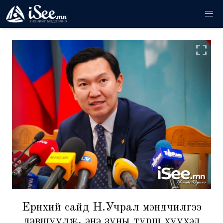
Ерөнхий сайд Н.Учрал мэндчилгээ
дэвшүүлж, энэ зуны турш хүүхэд