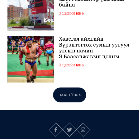
байна
3 цагийн өмнө
Хөвсгөл аймгийн
Бүрэнтогтох сумын уугуул
улсын начин
Э.Баасанжавын цолны
мялаалга наадам эхэллээ
3 цагийн өмнө
ЦААШ ҮЗЭХ