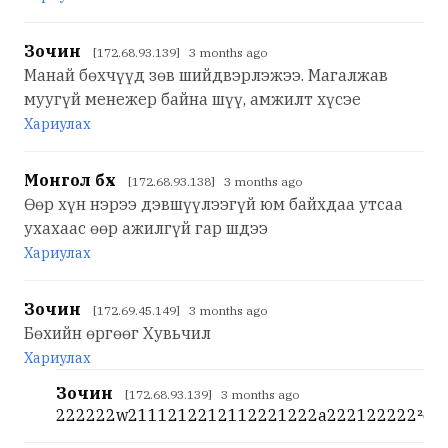
Зочин
[172.68.93.139] 3 months ago
Манай бөхчүүд зөв шийдвэрлэжээ. Магалжав
муугүй менежер байна шүү, амжилт хүсэе
Хариулах
Монгол бөх
[172.68.93.138] 3 months ago
Өөр хүн нэрээ дэвшүүлээгүй юм байхдаа утсаа
ухахаас өөр ажилгүй гар шдээ
Хариулах
Зочин
[172.69.45.149] 3 months ago
Бөхийн өргөөг Хувьчил
Хариулах
Зочин
[172.68.93.139] 3 months ago
222222w2111212212112221222a222122222²qq⅕