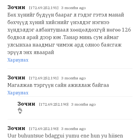
Зочин
[172.69.252.191] 3 months ago
Бөх хүнийг бүдүүн баараг л гэдэг гэтэл манай
бөхчүүд хүний хийснийг үнэлдэг нэгнээ
хүндэлдэг албантушаал хөөцөлдөхгүй нөгөө 126
бодвол арай дээр юм .Танар минь сум аймаг
улсынхаа наадмыг чимэж ард олноо баясгаж
эрүүл энх яваарай
Хариулах
Зочин
[172.69.252.191] 3 months ago
Магалжав тэргүүн сайн ажиллаж байгаа
Хариулах
Зочин
[172.69.252.190] 3 months ago
👌
Зочин
[172.69.252.190] 3 months ago
Uur buhuntsue bdaggui yumu ene hun yu hiisen