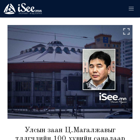
Улсын заан Ц.Магалжавыг
төлөөлөгчдийн 100 хувийн саналаар