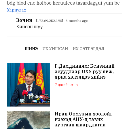
bdg blod ene holboo heruulees tasardaggui yum be
Хариулах
Зочин
[172.69.252.190] 3 months ago
Хийсэн шүү
ШИНЭ
ИХ УНШСАН
ИХ СЭТГЭГДЭЛ
Г.Дамдинням: Бензиний
асуудлаар ОХУ руу явж,
яриа хэлэлцээ хийнэ
7 цагийн өмнө
Иран Ормузын хоолойг
нээхэд АНУ-д тавих
зургаан шаардлагаа