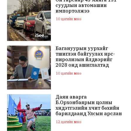
суудлын автомашин
импортолжээ
10 цагийн өмнө
Багануурын уурхайг
түшиглэн байгуулах нүүрс-
пиролизын үйлдвэрийг
2028 онд ашиглалтад
оруулна
10 цагийн өмнө
Даян аварга
Б.Орхонбаярын цолны
хүндэтгэлийн хүчит бөхийн
барилдаанд Улсын арслан
Ц.Бямба-Отгон түрүүллээ
12 цагийн өмнө