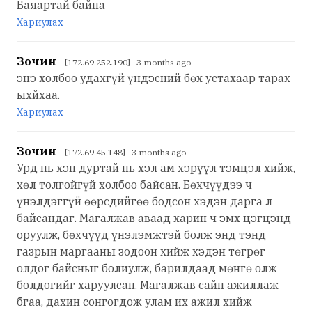
Баяартай байна
Хариулах
Зочин
[172.69.252.190] 3 months ago
энэ холбоо удахгүй үндэсний бөх устахаар тарах
ыхйхаа.
Хариулах
Зочин
[172.69.45.148] 3 months ago
Урд нь хэн дуртай нь хэл ам хэрүүл тэмцэл хийж,
хөл толгойгүй холбоо байсан. Бөхчүүдээ ч
үнэлдэггүй өөрсдийгөө бодсон хэдэн дарга л
байсандаг. Магалжав аваад харин ч эмх цэгцэнд
оруулж, бөхчүүд үнэлэмжтэй болж энд тэнд
газрын маргааны зодоон хийж хэдэн төгрөг
олдог байсныг болиулж, барилдаад мөнгө олж
болдогийг харуулсан. Магалжав сайн ажиллаж
бгаа, дахин сонгогдож улам их ажил хийж