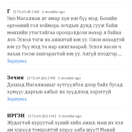
Г
[172.69.45.148] 3 months ago
Энэ Магалжав яг ямар хүн юм бүү мэд. Бөхийн
өргөөний гол хойморь зочдын дунд сууж байж
мөнхийн утастайгаа орооцолдсон нөхөр л байна
лээ. Эсвэл тэгж их ажилтай юм уу. Олон нөхөдтэй
юм уу бүү мэд та нар ажиглаарай. Эсвэл яасан ч
яахав гэсэн зангарагтай юм уу. Аягүй пээдгэр......
Хариулах
Зочин
[172.69.252.190] 3 months ago
Дахиад Магалжавыг зүтгүүлбэл дээр байх бусад
хүмүүс даргын албыг их зүүдлээд хэрэггүй
Хариулах
ИРГЭН
[172.69.252.191] 3 months ago
Жудагтай нуруутай хүний хийх ажил, маш их хэл
ам хэрүүл тэмцэлтэй хэцүү алба шүү!!! Манай