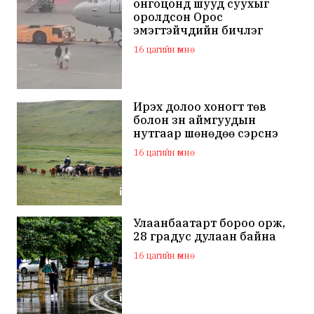
онгоцонд шууд суухыг
оролдсон Орос
эмэгтэйчүүдийн бичлэг
дэлхий нийтийн
16 цагийн өмнө
анхааралд оров
Ирэх долоо хоногт төв
болон зүүн аймгуудын
нутгаар шөнөдөө сэрүүснэ
16 цагийн өмнө
Улаанбаатарт бороо орж,
28 градус дулаан байна
16 цагийн өмнө