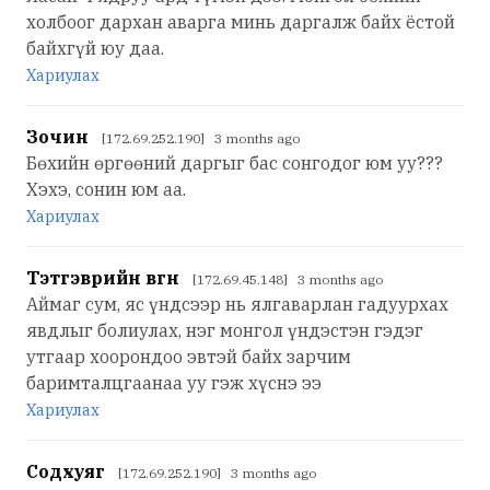
холбоог дархан аварга минь даргалж байх ёстой
байхгүй юу даа.
Хариулах
Зочин
[172.69.252.190] 3 months ago
Бөхийн өргөөний даргыг бас сонгодог юм уу???
Хэхэ, сонин юм аа.
Хариулах
Тэтгэврийн өвгөн
[172.69.45.148] 3 months ago
Аймаг сум, яс үндсээр нь ялгаварлан гадуурхах
явдлыг болиулах, нэг монгол үндэстэн гэдэг
утгаар хоорондоо эвтэй байх зарчим
баримталцгаанаа уу гэж хүснэ ээ
Хариулах
Содхуяг
[172.69.252.190] 3 months ago