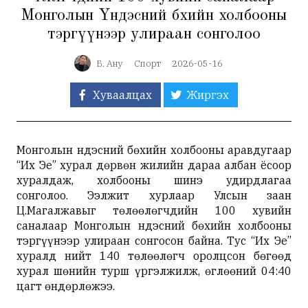
Монголын Үндэсний бөхийн холбооны
тэргүүнээр улираан сонголоо
Б. Ану
Спорт
2026-05-16
Хуваалцах
Жиргэх
Монголын Үндэсний бөхийн холбооны аравдугаар
“Их Эе” хурал дөрвөн жилийн дараа албан ёсоор
хуралдаж, холбооны шинэ удирдлагаа
сонголоо. Ээлжит хурлаар Улсын заан
Ц.Магалжавыг төлөөлөгчдийн 100 хувийн
саналаар Монголын Үндэсний бөхийн холбооны
тэргүүнээр улираан сонгосон байна. Тус “Их Эе”
хуралд нийт 140 төлөөлөгч оролцсон бөгөөд
хурал шөнийн турш үргэлжилж, өглөөний 04:40
цагт өндөрлөжээ.