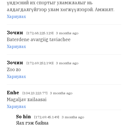
үндэсний их спортыг уламжлалыг нь
алдагдалгүйгээр улам хөгжүүлээрэй. Амжилт.
Хариулах
Зочин
[172.68.225.129] 3 months ago
Baterdene avargiig taviachee
Хариулах
Зочин
[172.69.252.190] 3 months ago
Zoo zo
Хариулах
Enhe
[104.23.223.77] 3 months ago
Magaljav zailaasai
Хариулах
So hin
[172.69.45.149] 3 months ago
Яах гэж байна