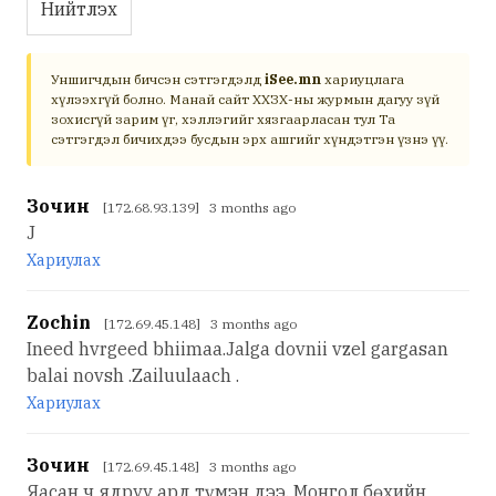
Нийтлэх
Уншигчдын бичсэн сэтгэгдэлд
iSee.mn
хариуцлага
хүлээхгүй болно. Манай сайт ХХЗХ-ны журмын дагуу зүй
зохисгүй зарим үг, хэллэгийг хязгаарласан тул Та
сэтгэгдэл бичихдээ бусдын эрх ашгийг хүндэтгэн үзнэ үү.
Зочин
[172.68.93.139] 3 months ago
J
Хариулах
Zochin
[172.69.45.148] 3 months ago
Ineed hvrgeed bhiimaa.Jalga dovnii vzel gargasan
balai novsh .Zailuulaach .
Хариулах
Зочин
[172.69.45.148] 3 months ago
Яасан ч ядруу ард түмэн дээ. Монгол бөхийн