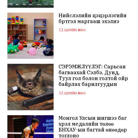
Нийслэлийн цэцэрлэгийн
бүртгэл маргааш эхэлнэ
12 цагийн өмнө
СЭРЭМЖЛҮҮЛЭГ: Сарьсан
багваахай Сэлбэ, Дунд,
Туул гол болон голтой ойр
байрлах барилгуудын
дээвэр зэрэг газарт ихээр
12 цагийн өмнө
үүрлэж байна
Монгол Улсын шигшээ баг
хүрэл медалийн төлөө
БНХАУ-ын багтай өнөөдөр
тоглоно