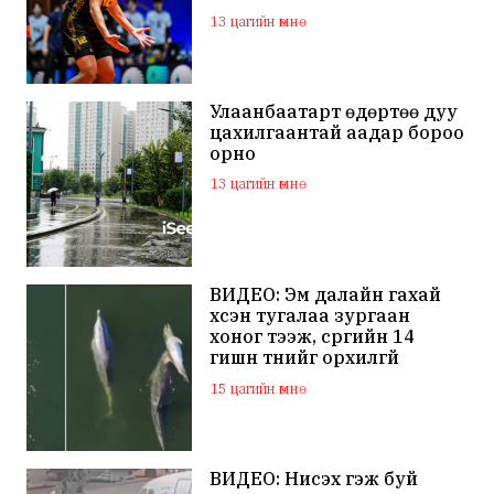
13 цагийн өмнө
Улаанбаатарт өдөртөө дуу
цахилгаантай аадар бороо
орно
13 цагийн өмнө
ВИДЕО: Эм далайн гахай
үхсэн тугалаа зургаан
хоног тээж, сүргийн 14
гишүүн түүнийг орхилгүй
сэлжээ
15 цагийн өмнө
ВИДЕО: Нисэх гэж буй