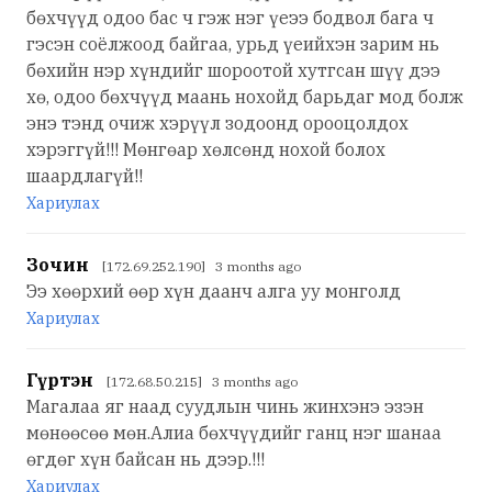
бөхчүүд одоо бас ч гэж нэг үеээ бодвол бага ч
гэсэн соёлжоод байгаа, урьд үеийхэн зарим нь
бөхийн нэр хүндийг шороотой хутгсан шүү дээ
хө, одоо бөхчүүд маань нохойд барьдаг мод болж
энэ тэнд очиж хэрүүл зодоонд орооцолдох
хэрэггүй!!! Мөнгөар хөлсөнд нохой болох
шаардлагүй!!
Хариулах
Зочин
[172.69.252.190] 3 months ago
Ээ хөөрхий өөр хүн даанч алга уу монголд
Хариулах
Гүртэн
[172.68.50.215] 3 months ago
Магалаа яг наад суудлын чинь жинхэнэ эзэн
мөнөөсөө мөн.Алиа бөхчүүдийг ганц нэг шанаа
өгдөг хүн байсан нь дээр.!!!
Хариулах