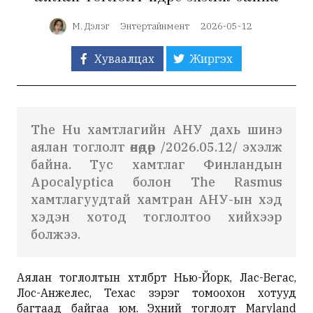
М. Дэлэг
Энтертайнмент
2026-05-12
Хуваалцах
Жиргэх
The Hu хамтлагийн АНУ дахь шинэ
аялан тоглолт өнөөдөр /2026.05.12/ эхэлж
байна. Тус хамтлаг Финландын
Apocalyptica болон The Rasmus
хамтлагуудтай хамтран АНУ-ын хэд
хэдэн хотод тоглолтоо хийхээр
болжээ.
Аялан тоглолтын хөтөлбөрт Нью-Йорк, Лас-Вегас,
Лос-Анжелес, Техас зэрэг томоохон хотууд
багтаад байгаа юм. Эхний тоглолт Maryland