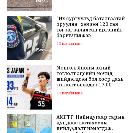
"Их сургуульд баталгаатай
оруулна" хэмээн 120 сая
төгрөг залилсан иргэнийг
баривчилжээ
10 цагийн өмнө
Монгол, Японы эхний
тоглолт эцсийн мөчид
шийдэгдсэн бол хоёр дахь
тоглолт өнөөдөр 17.00
цагаас эхэлнэ
10 цагийн өмнө
АМГТГ: Наймдугаар сарын
дундаас шатахууны
нийлүүлэлт нэмэгдэж,