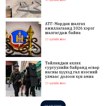
АТГ: Мөрдөн шалгах
ажиллагаанд 1026 хэрэг
шалгагдаж байна
13 цагийн өмнө
Тайландын ахлах
сургуулийн байранд өсвөр
насны хүүхэд гал нээсний
улмаас долоон хүн амиа
алдаж, 30 гаруй хүн
13 цагийн өмнө
шархаджээ
ЦААШ ҮЗЭХ