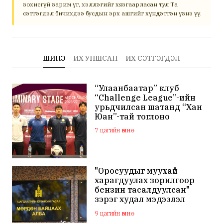
зохисгүй зарим үг, хэллэгийг хязгаарласан тул Та
сэтгэгдэл бичихдээ бусдын эрх ашгийг хүндэтгэн үзнэ үү.
ШИНЭ
ИХ УНШСАН
ИХ СЭТГЭГДЭЛ
“Улаанбаатар” клуб
“Challenge League”-ийн
урьдчилсан шатанд “Хан
Юан”-тай тоглоно
7 цагийн өмнө
"Оросуудыг муухай
харагдуулах зорилгоор
бензин тасалдуулсан"
зэрэг худал мэдээлэл
тарааж буй хаягуудыг
9 цагийн өмнө
шалгаж эхэлжээ