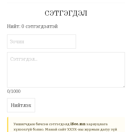
СЭТГЭГДЭЛ
Нийт: 0 сэтгэгдэлтэй
0/1000
Нийтлэх
Уншигчдын бичсэн сэтгэгдэлд
iSee.mn
хариуцлага
хүлээхгүй болно. Манай сайт ХХЗХ-ны журмын дагуу зүй