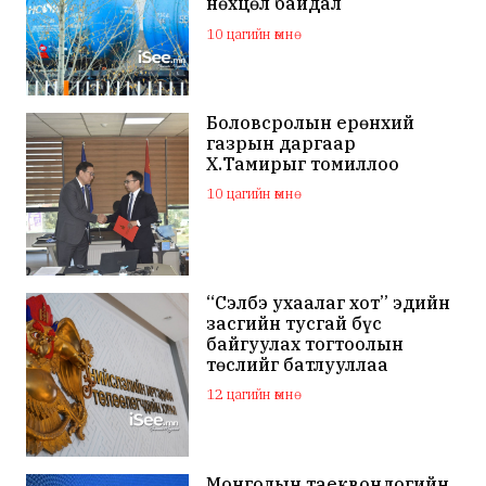
нөхцөл байдал
тогтворжино
10 цагийн өмнө
Боловсролын ерөнхий
газрын даргаар
Х.Тамирыг томиллоо
10 цагийн өмнө
“Сэлбэ ухаалаг хот” эдийн
засгийн тусгай бүс
байгуулах тогтоолын
төслийг батлууллаа
12 цагийн өмнө
Монголын таеквондогийн