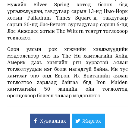
мужийн Silver Spring хотод болох бөгөөд
үргэлжлүүлэн, тавдугаар сарын 13-нд Нью-Йорк
хотын Palladium Times Square-д, тавдугаар
сарын 30-нд Лас-Вегаст, зургадугаар сарын 6-нд
Лос-Анжелес хотын The Wiltern театрт тоглохоор
товложээ.
Олон улсын рок хөгжмийн хэвлэлүүдийн
мэдээлснээр энэ нь The Hu хамтлагийн Хойд
Америк дахь хамгийн өргөн хүрээтэй аялан
тоглолтуудын нэг болж магадгүй байна. Мөн тус
хамтлаг энэ онд Европ, Их Британийн аялан
тоглолтоо зарлаад байгаа бөгөөд Iron Maiden
хамтлагийн 50 жилийн ойн тоглолтод
оролцохоор болсон талаар мэдээлжээ.
Хуваалцах
Жиргэх