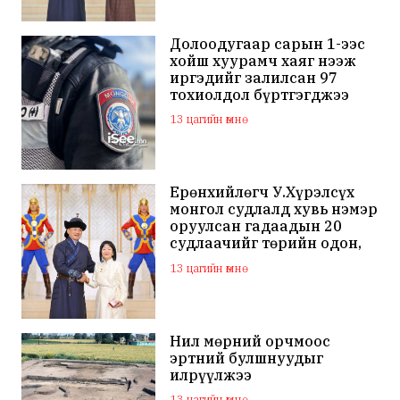
Долоодугаар сарын 1-ээс
хойш хуурамч хаяг нээж
иргэдийг залилсан 97
тохиолдол бүртгэгджээ
13 цагийн өмнө
Ерөнхийлөгч У.Хүрэлсүх
монгол судлалд хувь нэмэр
оруулсан гадаадын 20
судлаачийг төрийн одон,
медалиар шагналаа
13 цагийн өмнө
Нил мөрний орчмоос
эртний булшнуудыг
илрүүлжээ
13 цагийн өмнө