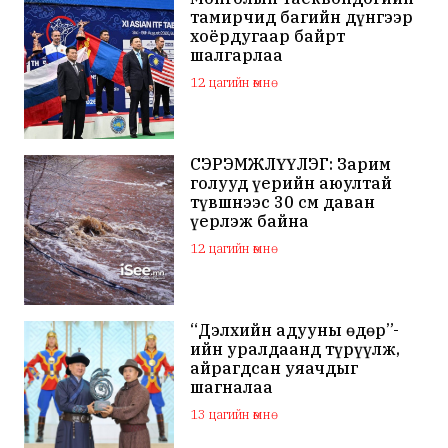
тамирчид багийн дүнгээр
хоёрдугаар байрт
шалгарлаа
12 цагийн өмнө
СЭРЭМЖЛҮҮЛЭГ: Зарим
голууд үерийн аюултай
түвшнээс 30 см даван
үерлэж байна
12 цагийн өмнө
“Дэлхийн адууны өдөр”-
ийн уралдаанд түрүүлж,
айрагдсан уяачдыг
шагналаа
13 цагийн өмнө