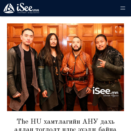
The HU хамтлагийн АНУ дахь
аялан тоглолт өнөөдрөөс эхэлж байна