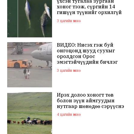
үхсэн тугалаа зургаан
хоног тээж, сүргийн 14
гишүүн түүнийг орхилгүй
сэлжээ
3 цагийн өмнө
ВИДЕО: Нисэх гэж буй
онгоцонд шууд суухыг
оролдсон Орос
эмэгтэйчүүдийн бичлэг
дэлхий нийтийн
3 цагийн өмнө
анхааралд оров
Ирэх долоо хоногт төв
болон зүүн аймгуудын
нутгаар шөнөдөө сэрүүснэ
4 цагийн өмнө