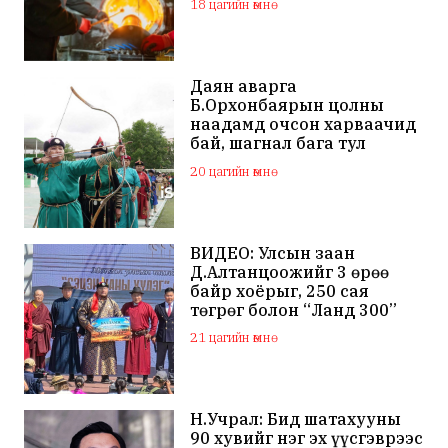
18 цагийн өмнө
Даян аварга
Б.Орхонбаярын цолны
наадамд очсон харваачид
бай, шагнал бага тул
наадамд оролцохгүй
20 цагийн өмнө
гэдгээ мэдэгдлээ
ВИДЕО: Улсын заан
Д.Алтанцоожийг 3 өрөө
байр хоёрыг, 250 сая
төгрөг болон “Ланд 300”
маркийн автомашинаар
21 цагийн өмнө
мялаажээ
Н.Учрал: Бид шатахууны
90 хувийг нэг эх үүсгэврээс