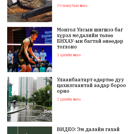
дээвэр зэрэг газарт ихээр
39 минутын өмнө
үүрлэж байна
Монгол Улсын шигшээ баг
хүрэл медалийн төлөө
БНХАУ-ын багтай өнөөдөр
тоглоно
1 цагийн өмнө
Улаанбаатарт өдөртөө дуу
цахилгаантай аадар бороо
орно
1 цагийн өмнө
ВИДЕО: Эм далайн гахай