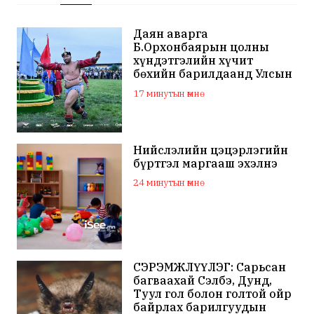
Даян аварга
Б.Орхонбаярын цолны
хүндэтгэлийн хүчит
бөхийн барилдаанд Улсын
арслан Ц.Бямба-Отгон
17 минутын өмнө
түрүүллээ
Нийслэлийн цэцэрлэгийн
бүртгэл маргааш эхэлнэ
24 минутын өмнө
СЭРЭМЖЛҮҮЛЭГ: Сарьсан
багваахай Сэлбэ, Дунд,
Туул гол болон голтой ойр
байрлах барилгуудын