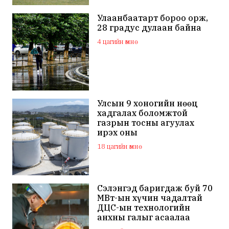
Улаанбаатарт бороо орж,
28 градус дулаан байна
4 цагийн өмнө
Улсын 9 хоногийн нөөц
хадгалах боломжтой
газрын тосны агуулах
ирэх оны
арванхоёрдугаар сар
18 цагийн өмнө
ашиглалтад орно
Сэлэнгэд баригдаж буй 70
МВт-ын хүчин чадалтай
ДЦС-ын технологийн
анхны галыг асаалаа