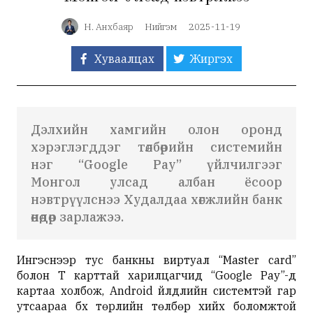
Н. Анхбаяр
Нийгэм
2025-11-19
Хуваалцах
Жиргэх
Д
элхийн хамгийн
олон оронд
хэрэглэгддэг
төлбөрийн системийн
нэг
“
Google Pay
”
үйлчилгээг
Монгол
у
лсад албан ёсоор
нэвтрүүл
снээ Худалдаа хөгжлийн банк
өнөөдөр зарлажээ.
Ингэснээр тус банкны виртуал “Master card”
болон T карттай харилцагчид “Google Pay”-д
картаа холбож, Android үйлдлийн системтэй гар
утсаараа бүх төрлийн төлбөр хийх боломжтой