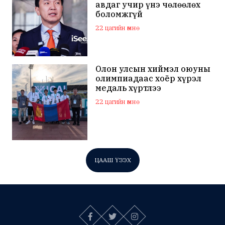
авдаг учир үнэ чөлөөлөх
боломжгүй
22 цагийн өмнө
Олон улсын хиймэл оюуны
олимпиадаас хоёр хүрэл
медаль хүртлээ
22 цагийн өмнө
ЦААШ ҮЗЭХ