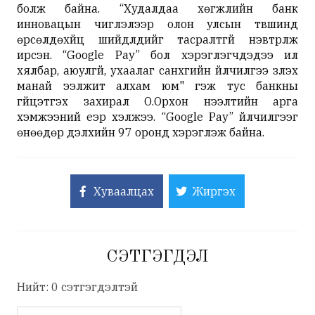
болж байна. “Худалдаа хөгжлийн банк
инновацын чиглэлээр олон улсын түвшинд
өрсөлдөхүйц шийдлүүдийг тасралтгүй нэвтрүүлж
ирсэн. “Google Pay” бол хэрэглэгчдэдээ илүү
хялбар, аюулгүй, ухаалаг санхүүгийн үйлчилгээ үзүүлэх
манай ээлжит алхам юм" гэж тус банкны
гүйцэтгэх захирал О.Орхон нээлтийн арга
хэмжээний үеэр хэлжээ.
“Google Pay” үйлчилгээг
өнөөдөр дэлхийн 97 оронд хэрэглэж байна.
Хуваалцах
Жиргэх
СЭТГЭГДЭЛ
Нийт: 0 сэтгэгдэлтэй