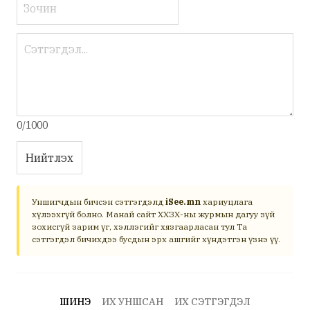
0/1000
Нийтлэх
Уншигчдын бичсэн сэтгэгдэлд
iSee.mn
хариуцлага
хүлээхгүй болно. Манай сайт ХХЗХ-ны журмын дагуу зүй
зохисгүй зарим үг, хэллэгийг хязгаарласан тул Та
сэтгэгдэл бичихдээ бусдын эрх ашгийг хүндэтгэн үзнэ үү.
ШИНЭ
ИХ УНШСАН
ИХ СЭТГЭГДЭЛ