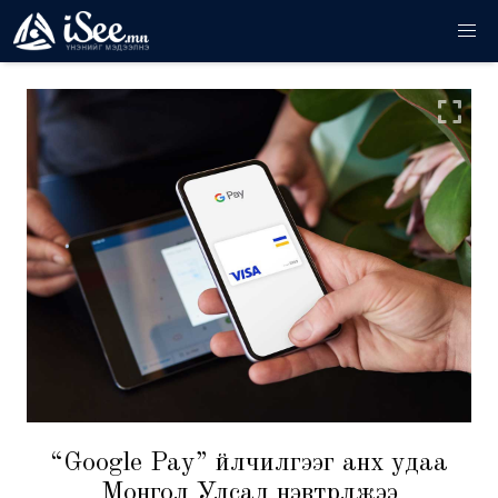
“Google Pay” үйлчилгээг анх удаа
Монгол Улсад нэвтрүүлжээ