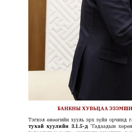
БАНКНЫ ХУВЬЦАА ЭЗЭМШИ
Тэгвэл өнөөгийн хууль эрх зүйн орчинд 
тухай хуулийн 3.1.5-д
“Гадаадын хөрөн