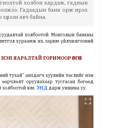
огтнолтой холбон хардаж, гаднын
болжээ. Гадаадын банк орж ирэх
хүлээн авч байна.
суудалтай холбоотой. Монголын банкны
имтгэл хураамж их, зарим үйлчилгээний
НЭН ЯАРАЛТАЙ ГОРИМООР ӨРГӨН
ний тухай” анхдагч хуулийн төслийг нэн
 өөрчлөлт оруулахаар тусгасан бөгөөд
й холбоотой юм.
ЭНД
дарж уншина уу.