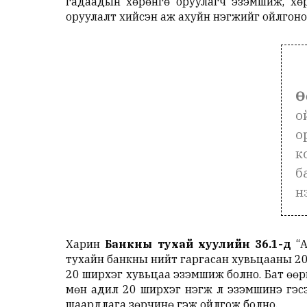
гадаадын хөрөнгө оруулагч эзэмшиж, хө
оруулалт хийсэн аж ахуйн нэгжийг ойлгоно 
Ө
о
о
к
б
н
Харин
Банкны тухай хуулийн 36.1-д
“А
тухайн банкны нийт гаргасан хувьцааны 20 
20 ширхэг хувьцаа эзэмшиж болно. Бат өө
мөн адил 20 ширхэг нэгж л эзэмшинэ гэсэ
шаардлага зөрчинө гэж ойлгож болно.