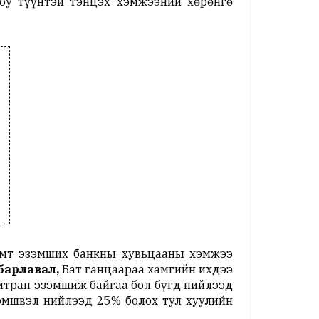
уюу түүнтэй тэнцэх хэмжээний хөрөнгө
амт эзэмших банкны хувьцааны хэмжээ
барлавал,
Бат ганцаараа хамгийн ихдээ
амтран эзэмшиж байгаа бол бүгд нийлээд
зэмшвэл нийлээд 25% болох тул хуулийн