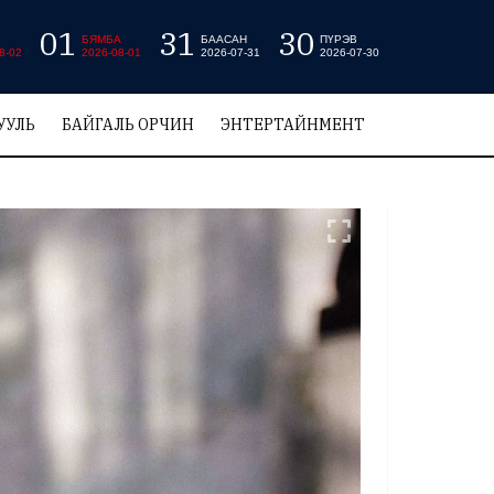
01
31
30
БЯМБА
БААСАН
ПҮРЭВ
8-02
2026-08-01
2026-07-31
2026-07-30
УУЛЬ
БАЙГАЛЬ ОРЧИН
ЭНТЕРТАЙНМЕНТ