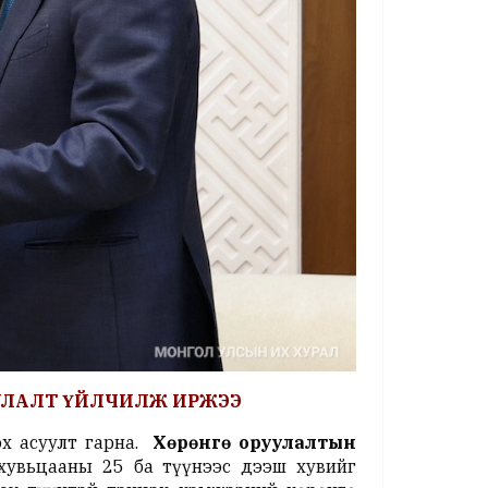
УУЛАЛТ ҮЙЛЧИЛЖ ИРЖЭЭ
эх асуулт гарна.
Хөрөнгө оруулалтын
хувьцааны 25 ба түүнээс дээш хувийг