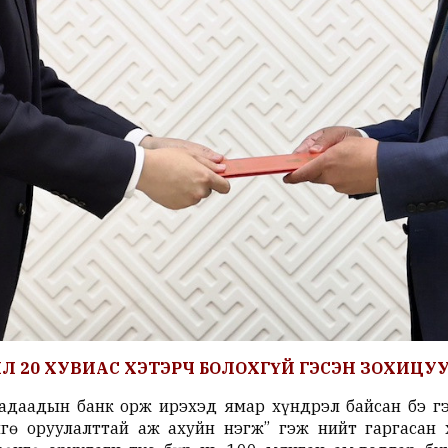
Л 20 ХУВИАС ХЭТЭРЧ БОЛОХГҮЙ ГЭСЭН ЗОХИЦ
гадаадын банк орж ирэхэд ямар хүндрэл байсан бэ г
гө оруулалттай аж ахуйн нэгж” гэж нийт гаргасан 