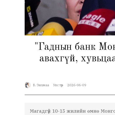
"Гаднын банк Монг
авахгүй, хувьцаа
Б. Энхмаа
Улс төр
2026-06-09
Магадгүй 10-15 жилийн өмнө Монго