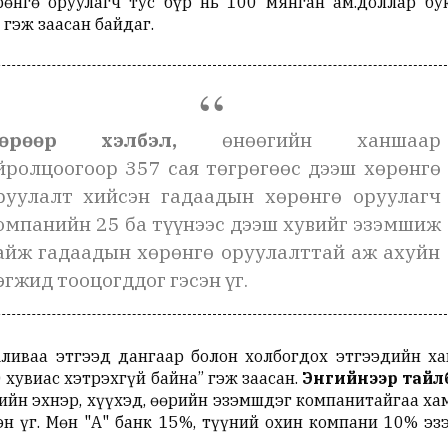
рөнгө оруулагч тус бүр нь 100 мянган ам.доллар б
гэж заасан байдаг.
өрөөр хэлбэл,
өнөөгийн ханшаар
йролцоогоор 357 сая төгрөгөөс дээш хөрөнгө
руулалт хийсэн гадаадын хөрөнгө оруулагч
омпанийн 25 ба түүнээс дээш хувийг эзэмшиж
айж гадаадын хөрөнгө оруулалттай аж ахуйн
эгжид тооцогддог гэсэн үг.
ливаа этгээд дангаар болон холбогдох этгээдийн х
хувиас хэтрэхгүй байна” гэж заасан.
Энгийнээр тайл
рийн эхнэр, хүүхэд, өөрийн эзэмшдэг компанитайгаа х
н үг. Мөн "А" банк 15%, түүний охин компани 10% э