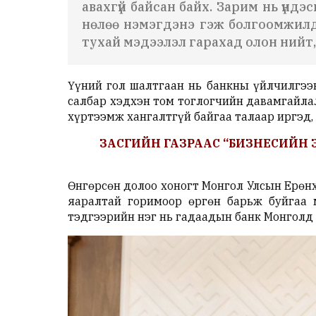
авахгүй байсан байх. Зарим нь үнд
нөлөө нэмэгдэнэ гэж болгоомжилд
тухай мэдээлэл гарахад олон нийт, 
Үүний гол шалтгаан нь банкны үйлчилгээ
салбар хэдхэн том тоглогчийн давамгайла
хүртээмж хангалтгүй байгаа талаар иргэд,
ЗАСГИЙН ГАЗРААС “БИЗНЕСИЙН ЭР
Өнгөрсөн долоо хоногт Монгол Улсын Ерөнх
яаралтай горимоор өргөн барьж буйгаа м
тэдгээрийн нэг нь гадаадын банк Монголд