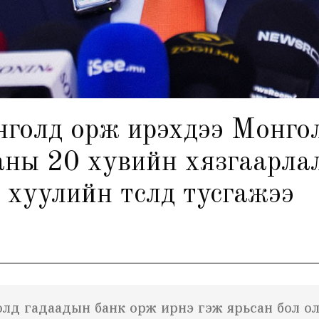
олд орж ирэхдээ Монголба
ны 20 хувийн хязгаарлалта
хуулийн төсөлд тусгажээ
лд гадаадын банк орж ирнэ гэж ярьсан бол ол