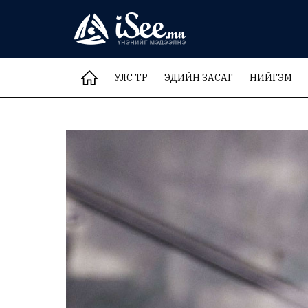
УЛС ТӨР
ЭДИЙН ЗАСАГ
НИЙГЭМ