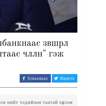
нкнаас зөвшөөрөл
ас чөлөөлнө" гэж
Хуваалцах
Жиргэх
он нийт төдийлөн таатай хүлээж