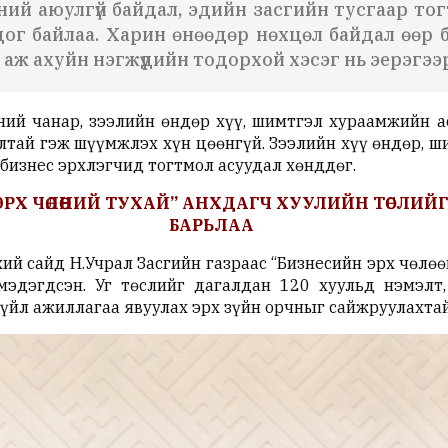
эсний аюулгүй байдал, эдийн засгийн тусгаар т
ог байлаа. Харин өнөөдөр нөхцөл байдал өөр 
аж ахуйн нэгжүүдийн тодорхой хэсэг нь эерэгээр 
ний чанар, зээлийн өндөр хүү, шимтгэл хураамжийн а
лтай гэж шүүмжлэх хүн цөөнгүй. Зээлийн хүү өндөр, ш
 бизнес эрхлэгчид тогтмол асуудал хөнддөг.
Х ЧӨЛӨӨНИЙ ТУХАЙ” АНХДАГЧ ХУУЛИЙН ТӨСЛИЙГ 
БАРЬЛАА
ий сайд Н.Учрал Засгийн газраас “Бизнесийн эрх чөлөө
эдэгдсэн. Уг төслийг дагалдан 120 хуульд нэмэлт,
 үйл ажиллагаа явуулах эрх зүйн орчныг сайжруулахта