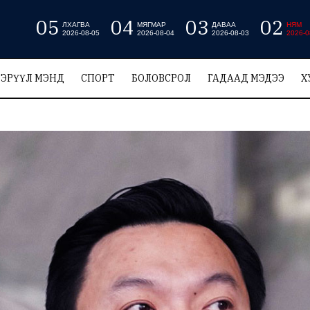
05
04
03
02
ЛХАГВА
МЯГМАР
ДАВАА
НЯМ
2026-08-05
2026-08-04
2026-08-03
2026-0
ЭРҮҮЛ МЭНД
СПОРТ
БОЛОВСРОЛ
ГАДААД МЭДЭЭ
Х