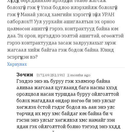
Хүүхдүүд өөрсдийнхөө ирээдүйн төлөө жагсаж
болохгүй гэж үү? Үзэл бодлоо илэрхийлж болохгүй
гэж үү? Манай улсад хамгийн хэрэггүй зүйл УРАН
олборлох!!! Уул уурхайн ашиглалтын эх орноо
цөлмөсөн ашиггүй гэрээ, контрактууд байна юм
даа. Эх орон, иргэддээ ээлтэй ашигтай, өгөөжтэй
гэрээ контрактуудаа засаж залруулахыг хүсэж
жагсаал хийж байгаа гэж бодож байна. Юннд
эсэргүүцэн вэ?
Хариулах
Зочин
[172.69.252.191] 2 months ago
Гэхдээ энэ нь буруу гэж хэлмээр байна
аливаа жагсаал цуглаанд бага насны хүүхэд
оролцвол насан туршдаа буруу ойлголттой
болох магадлал өндөр нөгөө би энэ улсыг
хөгжүүлэх ёстой гэдэг бодол нь аан энэ улс
төрчид их муу хүмүүс байдаг юм байна би ч
гэсэн энэ улсыг хөгжүүлвэл хүмүүс намайг үзэн
ядан гэх ойлголттой болно тэгээд энэ хүүхдүүд