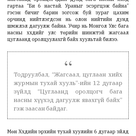
гартаа “Би 6 настай. Ураныг эсэргүүцэж байна”
гэсэн бичиг барин зогсож буй зураг цахим
орчинд нийтлэгдсэн нь олон нийтийн дунд
шүүмжлэл дагуулж байна. Учир нь Монгол Улс бага
насны хүүхдийг улс төрийн шинжтэй жагсаал
цуглаанд оролцуулахгүй байх хуультай билээ.
Тодруулбал, “Жагсаал, цуглаан хийх
журмын тухай хууль”-ийн 12 дугаар
зүйлд “Цуглаанд оролцогч бага
насны хүүхэд дагуулж явахгүй байх”
гэж заасан байдаг.
Мөн Хүүхдийн эрхийн тухай хуулийн 6 дугаар зүйлд