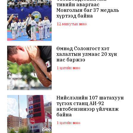
тивийн аваргаас
Монголын баг 37 медаль
хүртээд байна
12 минутын өмнө
Өмнөд Солонгост хэт
халалтын улмаас 20 хүн
нас баржээ
1 цагийн өмнө
Нийслэлийн 107 шатахуун
түгээх станц АИ-92
автобензинээр үйлчилж
байна
1 цагийн өмнө