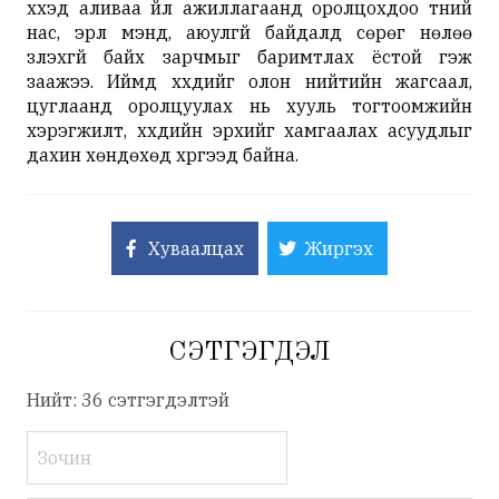
хүүхэд аливаа үйл ажиллагаанд оролцохдоо түүний
нас, эрүүл мэнд, аюулгүй байдалд сөрөг нөлөө
үзүүлэхгүй байх зарчмыг баримтлах ёстой гэж
заажээ. Иймд хүүхдийг олон нийтийн жагсаал,
цуглаанд оролцуулах нь хууль тогтоомжийн
хэрэгжилт, хүүхдийн эрхийг хамгаалах асуудлыг
дахин хөндөхөд хүргээд байна.
Хуваалцах
Жиргэх
СЭТГЭГДЭЛ
Нийт: 36 сэтгэгдэлтэй