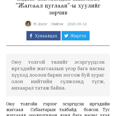
"Жагсаал цуглаан"-ы хуулийг
зөрчив
М. Дэлэг
Нийгэм
2026-06-12
Хуваалцах
Жиргэх
Оюу толгой төслийг эсэргүүцсэн
иргэдийн жагсаалын үеэр бага насны
хүүхэд лоозон барин зогсож буй зураг
олон нийтийн сүлжээнд түгж,
анхаарал татаж байна.
Оюу толгойн гэрээг эсэргүүцсэн иргэдийн
жагсаал Сүхбаатарын талбайд болсон. Тус
жагсаалд оролцогчдын дунд бага насны хүүхэд