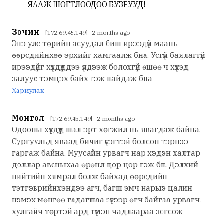
ЯААЖ ШОГТЛООДОО БУЗРУУД!
Зочин
[172.69.45.149] 2 months ago
Энэ улс төрийн асуудал биш ирээдүй маань
өөрсдийнхөө эрхийг хамгаалж бна. Усгүй баялаггүй
ирээдүйг хүүхдүүддээ үлдээж болохгүй өшөө ч хүүхэд
залуус тэмцэх байх гэж найдаж бна
Хариулах
Монгол
[172.69.45.149] 2 months ago
Одооны хүүхдүүд шал эрт хөгжил нь явагдаж байна.
Сургуульд яваад бичиг үсэгтэй болсон тэрнээ
гаргаж байна. Муусайн урвагч нар хэдэн халтар
доллар авсныхаа өрөнл цор цор гэж бн. Дэлхий
нийтийн хямрал болж байхад өөрсдийн
тэтгэврийнхэндээ агч, багш эмч нарыэ цалин
нэмэх мөнгөө гадагшаа зүгээр өгч байгаа урвагч,
хулгайч төртэй ард түмэн чадлаараа зогсож