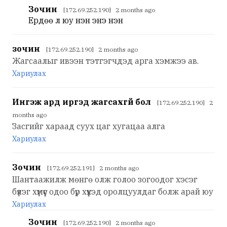
Зочин
[172.69.252.190] 2 months ago
Ердөө л юу үнэн энэ үнэн
зочин
[172.69.252.190] 2 months ago
Жагсаалыг ивээн тэтгэгчдэд арга хэмжээ ав.
Хариулах
Ингэж ард иргэд жагсахгүй бол
[172.69.252.190] 2
months ago
Засгийг хараад суух цаг хугацаа алга
Хариулах
Зочин
[172.69.252.191] 2 months ago
Шантаажилж мөнгө олж голоо зогоодог хэсэг
бүлэг хүмүүс одоо бүр хүүхэд оролцуулдаг болж арай юу
Хариулах
Зочин
[172.69.252.190] 2 months ago