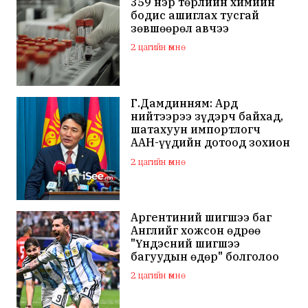
359 нэр төрлийн химийн
бодис ашиглах тусгай
зөвшөөрөл авчээ
2 цагийн өмнө
Г.Дамдинням: Ард
нийтээрээ зүдэрч байхад,
шатахуун импортлогч
ААН-үүдийн дотоод зохион
байгуулалтаа
2 цагийн өмнө
сайжруулаач
Аргентиний шигшээ баг
Английг хожсон өдрөө
"Үндэсний шигшээ
багуудын өдөр" болголоо
2 цагийн өмнө