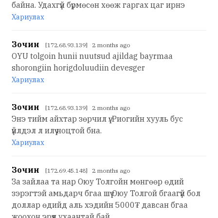
байна. Удахгүй бүрмөсөн хөөж гаргах цаг ирнэ
Хариулах
Зочин
[172.68.93.139] 2 months ago
OYU tolgoin hunii nuutsud ajildag bayrmaa
shorongiin horigdoluudiin devesger
Хариулах
Зочин
[172.68.93.139] 2 months ago
Энэ тийм айхтар зөрчил үү. Риогийн хууль бус
үйлдэл л илүү ноцтой бна.
Хариулах
Зочин
[172.69.45.148] 2 months ago
За зайлаа та нар Оюу Толгойн мөнгөөр өдий
зэрэгтэй амьдарч бгаа шүү Оюу Толгой бгаагүй бол
доллар өдийд аль хэдийн 5000₮ давсан бгаа
жоохон эрүүл ухаантай бай