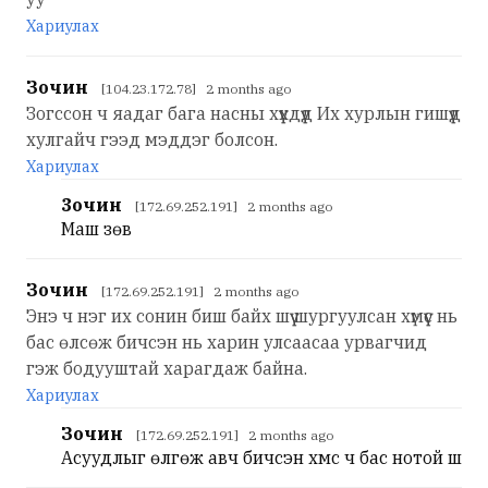
Хариулах
Зочин
[104.23.172.78] 2 months ago
Зогссон ч яадаг бага насны хүүхдүүд Их хурлын гишүүд
хулгайч гээд мэддэг болсон.
Хариулах
3очин
[172.69.252.191] 2 months ago
Маш зөв
Зочин
[172.69.252.191] 2 months ago
Энэ ч нэг их сонин биш байх шүү шургуулсан хүмүүс нь
бас өлсөж бичсэн нь харин улсаасаа урвагчид
гэж бодууштай харагдаж байна.
Хариулах
Зочин
[172.69.252.191] 2 months ago
Асуудлыг өлгөж авч бичсэн хүмүүс ч бас нотой шүү