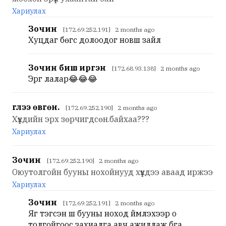
Хариулах
Зочин
[172.69.252.191] 2 months ago
Хуцдаг бөгс долоодог новш зайл
Зочин биш иргэн
[172.68.93.138] 2 months ago
Эргүү лалар😂😂😂
үглээ өвгөн.
[172.69.252.190] 2 months ago
Хүүхдийн эрх зөрчигдсөн.байхаа???
Хариулах
Зочин
[172.69.252.190] 2 months ago
Оюутолгойн бууны нохойнууд хүүхдээ аваад иржээ
Хариулах
Зочин
[172.69.252.191] 2 months ago
Яг тэгсэн шүү бууны ноход үймүүлэхээр о
толгойгоос захиалга авч ажиллаж бга