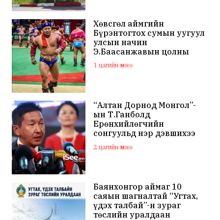
Хөвсгөл аймгийн
Бүрэнтогтох сумын уугуул
улсын начин
Э.Баасанжавын цолны
мялаалга наадам эхэллээ
1 цагийн өмнө
“Алтан Дорнод Монгол”-
ын Т.Ганболд
Ерөнхийлөгчийн
сонгуульд нэр дэвшихээ
илэрхийллээ
2 цагийн өмнө
Баянхонгор аймаг 10
саяын шагналтай “Угтах,
үдэх талбай”-н зураг
төслийн уралдаан