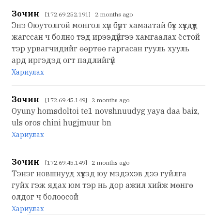
Зочин
[172.69.252.191] 2 months ago
Энэ Оюутолгой монгол хүн бүрт хамаатай бүх хүүхдүүд
жагссан ч болно тэд ирээдүйгээ хамгаалах ёстой
тэр урвагчидийг өөртөө гаргасан гууль хууль
ард иргэдэд огт падлийгүй
Хариулах
Зочин
[172.69.45.149] 2 months ago
Oyuny homsdoltoi te1 novshnuudyg yaya daa baiz,
uls oros chini hugjmuur bn
Хариулах
Зочин
[172.69.45.149] 2 months ago
Тэнэг новшнууд хүүхэд юу мэдэхэв дээ гуйлга
гуйх гэж ядах юм тэр нь дор ажил хийж мөнгө
олдог ч болоосой
Хариулах