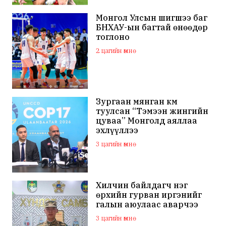
Монгол Улсын шигшээ баг
БНХАУ-ын багтай өнөөдөр
тоглоно
2 цагийн өмнө
Зургаан мянган км
туулсан “Тэмээн жингийн
цуваа” Монголд аяллаа
эхлүүллээ
3 цагийн өмнө
Хилчин байлдагч нэг
өрхийн гурван иргэнийг
галын аюулаас аварчээ
3 цагийн өмнө