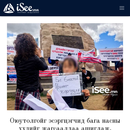
Оюутолгойг эсэргүүцэгчид бага насны
хүүхдийг жагсаалдаа ашиглаж,