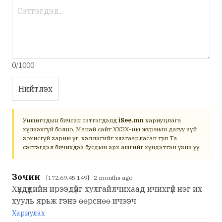
0/1000
Нийтлэх
Уншигчдын бичсэн сэтгэгдэлд
iSee.mn
хариуцлага
хүлээхгүй болно. Манай сайт ХХЗХ-ны журмын дагуу зүй
зохисгүй зарим үг, хэллэгийг хязгаарласан тул Та
сэтгэгдэл бичихдээ бусдын эрх ашгийг хүндэтгэн үзнэ үү.
Зочин
[172.69.45.149] 2 months ago
Хүүхдүүдийн ирээдүйг хулгайлчихаад ичихгүй нэг их
хууль ярьж гэнэ өөрснөө ичээч
Хариулах