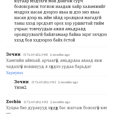
юугаар мэдэхгүй мөн дөнгөж сурч
боловсрлож тоглож наадаж хайр халамжийг
мэдрэх насан дээрээ яваа шүү дээ энэ яваа
насан дээр нь ийм зүйлд оролцвол магадгүй
таны хүүхэд эрсдэлт орох хор уршигтай тийм
учраас томчуудын ажил амьдралд
оролцуулахгүй байлгамаар байна эцэг эхчүүдээ
хүүхэд бол хүүхдээрээ байх ёстой
Зочин
[172.69.252.190] 2 months ago
Хамгийн аймхай, арчаагүй, амьдрлаа аваад явж
чадахгүй новшнууд л хүүхдээ урдаа барьдаг
Хариулах
Зочин
[172.69.252.191] 2 months ago
Үнэн2
Zochin
[172.69.252.191] 2 months ago
Хуцна биз дуракууд хүүхдүүд бас жагсаж болохгүй юм
уу