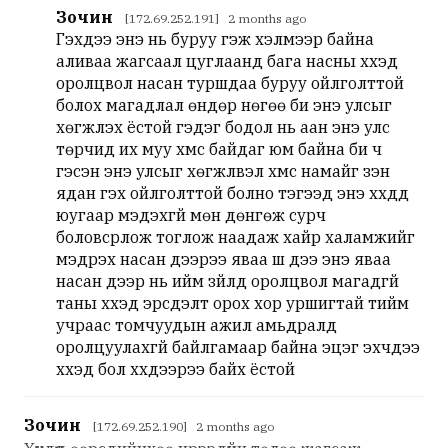
Зочин
[172.69.252.191] 2 months ago
Гэхдээ энэ нь буруу гэж хэлмээр байна
аливаа жагсаал цуглаанд бага насны хүүхэд
оролцвол насан туршдаа буруу ойлголттой
болох магадлал өндөр нөгөө би энэ улсыг
хөгжүүлэх ёстой гэдэг бодол нь аан энэ улс
төрчид их муу хүмүүс байдаг юм байна би ч
гэсэн энэ улсыг хөгжүүлвэл хүмүүс намайг үзэн
ядан гэх ойлголттой болно тэгээд энэ хүүхдүүд
юугаар мэдэхгүй мөн дөнгөж сурч
боловсрлож тоглож наадаж хайр халамжийг
мэдрэх насан дээрээ яваа шүү дээ энэ яваа
насан дээр нь ийм зүйлд оролцвол магадгүй
таны хүүхэд эрсдэлт орох хор уршигтай тийм
учраас томчуудын ажил амьдралд
оролцуулахгүй байлгамаар байна эцэг эхчүүдээ
хүүхэд бол хүүхдээрээ байх ёстой
Зочин
[172.69.252.190] 2 months ago