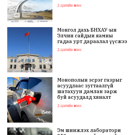
зарлажээ
2 цагийн өмнө
Монгол дахь БНХАУ-ын
Элчин сайдын яамны
гадаа урт дараалал үүсжээ
2 цагийн өмнө
Монополын эсрэг газрыг
асуудлаас зугтаалгүй
шатахуун дамлан зарж
буй асуудалд хяналт
тавихыг үүрэгджээ
2 цагийн өмнө
Эм шинжлэх лаборатори