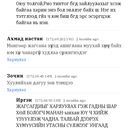
Оюу толгой,Рио тинтог бүгд зайлуулахыг хүсэж
байгаа харин энэ бол эвлүүлэг байх шүү. Нэг их
тэтгүүлээд гүйх ч юм биш бүгд эрс эсэргүүцэж
байгаа нь үнэн.
Ахмад настан
[172.69.252.191] 2 months ago
Мөнгөөр жагсана хүүхэд ашиглана муухай хүмүүс байх
юм хүн чанаргүй худлаа сүржигнэдэг
Хариулах
Зочин
[172.69.45.149] 2 months ago
Хуулийхан дагуу зөв тэмцээ
Хариулах
Иргэн
[172.68.93.138] 2 months ago
ЖАГСАГДИЫГ ХАРЛУУЛАХ ГЭЖ ГАДНЫ ШАР
ХӨЛ БОЛОГЧ МАНАН-ынхан ЮҮ Ч ХИЙЖ
ҮЗҮҮҮЛЭЖ ЧАДНА. ТАЛБАЙ ДЭЭРЭХ
ХҮМҮҮСИЙН УТАСНЫ СҮЛЖЭЭГ УНГААД