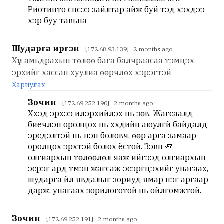
Риотинто сүнсээ зайлтар айж буй тэд үхэхдээ
үхэр буу тавьна
Шударга иргэн
[172.68.93.139] 2 months ago
Хүн амьдрахын төлөө бага балчраасаа тэмцэх
эрхийг хассан хуулиа өөрчлөх хэрэгтэй
Хариулах
Зочин
[172.69.252.190] 2 months ago
Хүүхэд эрхээ илэрхийлэх нь зөв, Жагсаалд
биечлэн оролцох нь хүүхдийн аюулгүй байдалд
эрсдэлтэй нь үнэн боловч, өөр арга замаар
оролцох эрхтэй болох ёстой. Зэвүүн 🦠
олгиархын төлөөлөл яаж ийгээд олгиархын
эсрэг ард түмэн жагсаж эсэргүүцэхийг унагаах,
шударга үйл явдалыг зориуд ямар нэг аргаар
дарж, унагаах зорилоготой нь ойлгомжтой.
Зочин
[172.69.252.191] 2 months ago