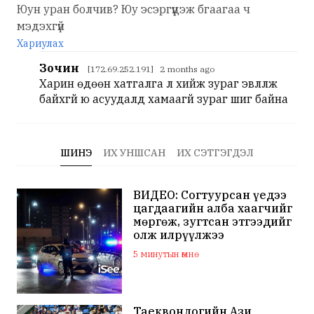
Юун уран болчив? Юу эсэргүүцэж бгаагаа ч
мэдэхгүй
Хариулах
Зочин
[172.69.252.191] 2 months ago
Харин өдөөн хатгалга л хийж зураг эвлүүлж
байхгүй юү асуудалд хамаагүй зураг шиг байна
ШИНЭ
ИХ УНШСАН
ИХ СЭТГЭГДЭЛ
ВИДЕО: Согтуурсан үедээ
цагдаагийн алба хаагчийг
мөргөж, зугтсан этгээдийг
олж илрүүлжээ
5 минутын өмнө
Таеквондогийн Ази