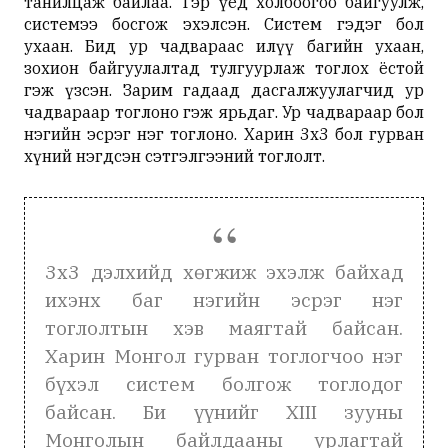
танилцаж байлаа. Тэр үед холбоогоо байгуулж,
системээ босгож эхэлсэн. Систем гэдэг бол
ухаан. Бид ур чадвараас илүү багийн ухаан,
зохион байгуулалтад тулгуурлаж тоглох ёстой
гэж үзсэн. Зарим гадаад дасгалжуулагчид ур
чадвараар тоглоно гэж ярьдаг. Ур чадвараар бол
нэгийн эсрэг нэг тоглоно. Харин 3х3 бол гурван
хүний нэгдсэн сэтгэлгээний тоглолт.
3х3 дэлхийд хөгжиж эхэлж байхад
ихэнх баг нэгийн эсрэг нэг
тоглолтын хэв маягтай байсан.
Харин Монгол гурван тоглогчоо нэг
бүхэл систем болгож тоглодог
байсан. Би үүнийг XIII зууны
Монголын байлдааны урлагтай