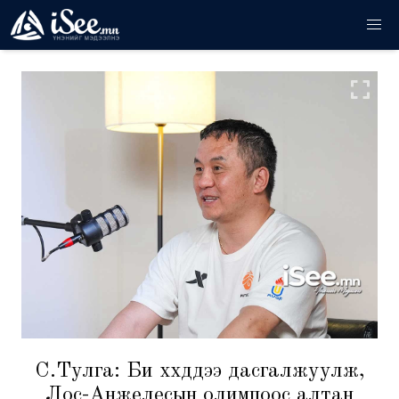
С.Тулга: Би хүүхдүүдээ дасгалжуулж,
Лос-Анжелесын олимпоос алтан