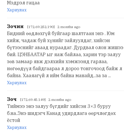
Мэдрэл гацаа
Хариулах
Зочин
[172.69.252.190] 2 months ago
Бидний өөдлөхгүй буйгаар шалтгаан энэ . Юм
хийж, чадаж буй хүнийг зайлуулдаг, хийсэн
бүтээснийг аваад нураадаг. Дурдвал олон жишээ
бий. ЦЭНБААТАР ыг яаж байлаа, харин тэр залуу
зөв замаар явж дэлхийн хэмжээнд гарлаа,
нөгөөдүүл байдгаараа л дороо тонгочоод байж л
байна. Хааяагүй л ийм байна манайд...за за ...
Хариулах
Зоч
[172.69.45.149] 2 months ago
Тиймээ энэ залуу бүгдийг хийсэн 3×3 буруу
б.на..Энэ шидэгч Канад удирдлага өөрчлөгдөх
ёстой
Хариулах