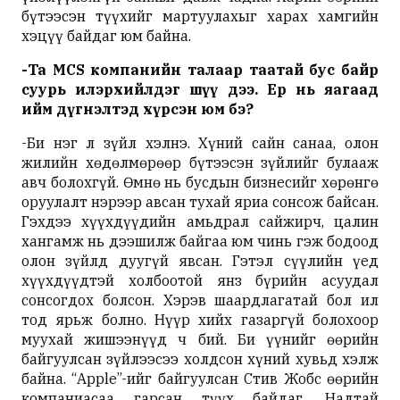
бүтээсэн түүхийг мартуулахыг харах хамгийн
хэцүү байдаг юм байна.
-
Та
MCS
компанийн
талаар
таатай бус
байр
суурь
илэрхийлдэг шүү дээ
.
Ер нь яагаад
ийм
дүгнэлтэд
хүрсэн
юм
бэ
?
-Би нэг л зүйл хэлнэ. Хүний сайн санаа, олон
жилийн хөдөлмөрөөр бүтээсэн зүйлийг булааж
авч болохгүй. Өмнө нь бусдын бизнесийг хөрөнгө
оруулалт нэрээр авсан тухай яриа сонсож байсан.
Гэхдээ хүүхдүүдийн амьдрал сайжирч, цалин
хангамж нь дээшилж байгаа юм чинь гэж бодоод
олон зүйлд дуугүй явсан. Гэтэл сүүлийн үед
хүүхдүүдтэй холбоотой янз бүрийн асуудал
сонсогдох болсон. Хэрэв шаардлагатай бол ил
тод ярьж болно. Нүүр хийх газаргүй болохоор
муухай жишээнүүд ч бий. Би үүнийг өөрийн
байгуулсан зүйлээсээ холдсон хүний хувьд хэлж
байна. “Apple”-ийг байгуулсан Стив Жобс өөрийн
компаниасаа гарсан түүх байдаг. Надтай