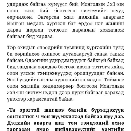
удирдаж байгаа хүмүүст бий. Монголын 3х3-ын
олон жил бий болгосон системийг шууд
өөрчилсөн. Өнгөрсөн жил дэлхийн аваргаас
мөнгөн медаль хүртсэн баг ердөө нэг жилийн
дараа дөрвөн тоглолт дараалан хожигдож
байгааг бид харлаа.
Тэр охидыг өнөөдрийн түвшинд хүргэхийн тулд
би өөрийнхөө охиноос дутахааргүй санаа тавьж
байсан. Одоогийн удирдлагуудыг байхгүй байхад
бид зардлаа өөрсдөө босгож, ивээн тэтгэгч хайж,
олон улсын тэмцээнүүдэд оролцуулдаг байсан.
Энэ бүгдийг сагсны хүрээнийхэн мэднэ. Тиймээс
олон жилийн хөдөлмөрөөр босгосон Монголын
3х3-ын систем нүдэн дээр нурж байгааг харахад
үнэхээр харамсалтай байна.
-
Та
эрэгтэй
шигшээ
багийн
бүрэлдэхүүн
сонголтыг
ч
мөн
шүүмжилээд байгаа шүү дээ
.
Дэлхийн
аварга
шиг
том
тэмцээний
өмнө
гаргасан
ямар
шийдвэрүүдийг
хамгийн