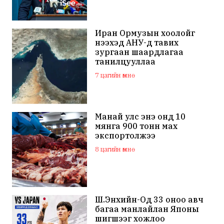
Иран Ормузын хоолойг
нээхэд АНУ-д тавих
зургаан шаардлагаа
танилцууллаа
7 цагийн өмнө
Манай улс энэ онд 10
мянга 900 тонн мах
экспортолжээ
8 цагийн өмнө
Ш.Энхийн-Од 33 оноо авч
багаа манлайлан Японы
шигшээг хожлоо