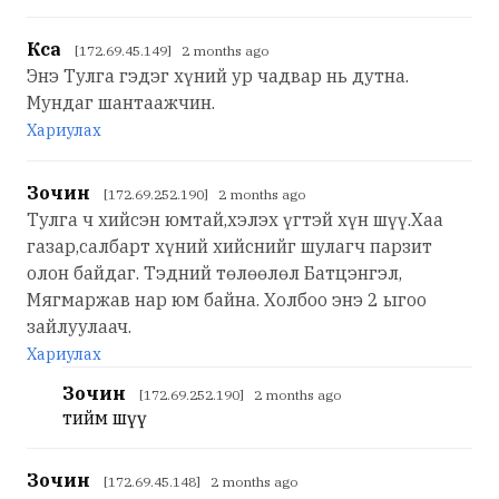
Кса
[172.69.45.149] 2 months ago
Энэ Тулга гэдэг хүний ур чадвар нь дутна.
Мундаг шантаажчин.
Хариулах
Зочин
[172.69.252.190] 2 months ago
Тулга ч хийсэн юмтай,хэлэх үгтэй хүн шүү.Хаа
газар,салбарт хүний хийснийг шулагч парзит
олон байдаг. Тэдний төлөөлөл Батцэнгэл,
Мягмаржав нар юм байна. Холбоо энэ 2 ыгоо
зайлуулаач.
Хариулах
Зочин
[172.69.252.190] 2 months ago
тийм шүү
Зочин
[172.69.45.148] 2 months ago