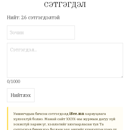
СЭТГЭГДЭЛ
Нийт: 26 сэтгэгдэлтэй
0/1000
Нийтлэх
Уншигчдын бичсэн сэтгэгдэлд
iSee.mn
хариуцлага
хүлээхгүй болно. Манай сайт ХХЗХ-ны журмын дагуу зүй
зохисгүй зарим үг, хэллэгийг хязгаарласан тул Та
сэтгэгдэл бичихдээ бусдын эрх ашгийг хүндэтгэн үзнэ үү.