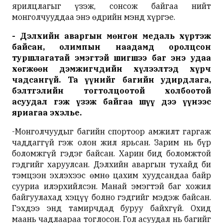
ярилцлагыг үзэж, сонсож байгаа нийт
монголчууддаа энэ өдрийн мэнд хүргэе.
-
Дэлхийн
аваргын
мөнгөн
медаль
хүртэж
байсан
,
олимпын
наадамд
оролцсон
туршлагатай
эмэгтэй
шигшээ
баг
энэ
удаа
хөгжөөн
дэмжигчдийн
хүлээлтэд
хүрч
чадсангүй
.
Та
үүнийг
багийн
удирдлага
,
бэлтгэлийн
тогтолцоотой
холбоотой
асуудал
гэж
үзэж
байгаа шүү дээ
үүнээс
яриагаа эхэлье
.
-Монголчуудыг багийн спортоор амжилт гаргаж
чаддаггүй гэж олон жил ярьсан. Зарим нь бүр
боломжгүй гэдэг байсан. Харин бид боломжтой
гэдгийг харуулсан. Дэлхийн аваргын тухайд би
тэмцээн эхлэхээс өмнө цахим хуудсандаа байр
сууриа илэрхийлсэн. Манай эмэгтэй баг хожил
байгуулахад хэцүү болно гэдгийг мэдэж байсан.
Гэхдээ энд тамирчдад буруу байхгүй. Охид
маань чадлаараа тоглосон. Гол асуудал нь багийг