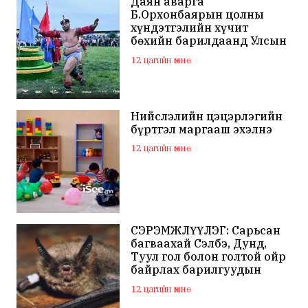
Даян аварга
Б.Орхонбаярын цолны
хүндэтгэлийн хүчит
бөхийн барилдаанд Улсын
арслан Ц.Бямба-Отгон
12 цагийн өмнө
түрүүллээ
Нийслэлийн цэцэрлэгийн
бүртгэл маргааш эхэлнэ
12 цагийн өмнө
СЭРЭМЖЛҮҮЛЭГ: Сарьсан
багваахай Сэлбэ, Дунд,
Туул гол болон голтой ойр
байрлах барилгуудын
дээвэр зэрэг газарт ихээр
12 цагийн өмнө
үүрлэж байна