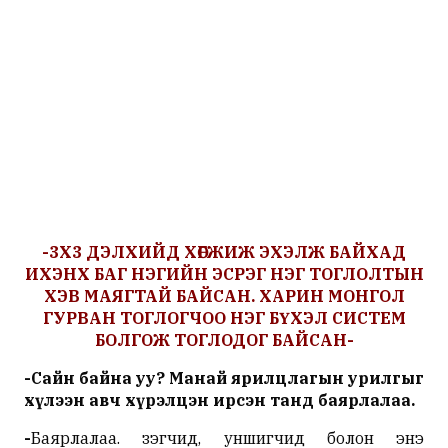
-
3
Х
3
ДЭЛХИЙД
ХӨГЖИЖ
ЭХЭЛЖ
БАЙХАД
ИХЭНХ
БАГ
НЭГИЙН
ЭСРЭГ
НЭГ
ТОГЛОЛТЫН
ХЭВ
МАЯГТАЙ
БАЙСАН
.
ХАРИН
МОНГОЛ
ГУРВАН
ТОГЛОГЧОО
НЭГ
БҮХЭЛ
СИСТЕМ
БОЛГОЖ
ТОГЛОДОГ
БАЙСАН
-
-
Сайн
байна
уу
?
Манай
ярилцлагын
урилгыг
хүлээн
авч
хүрэлцэн
ирсэн
танд
баярлалаа
.
-
Баярлалаа. Үзэгчид, уншигчид болон энэ