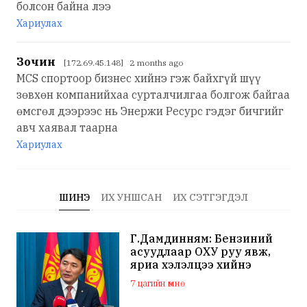
болсон байна лээ
Хариулах
Зочин
[172.69.45.148] 2 months ago
MCS спортоор бизнес хийнэ гэж байхгүй шүү
зөвхөн компанийхаа сурталчилгаа болгож байгаа
өмсгөл дээрээс нь Энержи Ресурс гэдэг бичгийг
авч хаявал таарна
Хариулах
ШИНЭ
ИХ УНШСАН
ИХ СЭТГЭГДЭЛ
Г.Дамдинням: Бензиний
асуудлаар ОХУ руу явж,
яриа хэлэлцээ хийнэ
7 цагийн өмнө