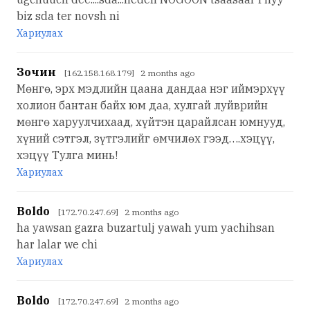
biz sda ter novsh ni
Хариулах
Зочин
[162.158.168.179] 2 months ago
Мөнгө, эрх мэдлийн цаана дандаа нэг иймэрхүү
холион бантан байх юм даа, хулгай луйврийн
мөнгө харуулчихаад, хүйтэн царайлсан юмнууд,
хүний сэтгэл, зүтгэлийг өмчилөх гээд….хэцүү,
хэцүү Тулга минь!
Хариулах
Boldo
[172.70.247.69] 2 months ago
ha yawsan gazra buzartulj yawah yum yachihsan
har lalar we chi
Хариулах
Boldo
[172.70.247.69] 2 months ago