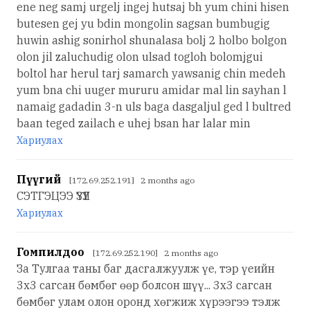
ene neg samj urgelj ingej hutsaj bh yum chini hisen
butesen gej yu bdin mongolin sagsan bumbugig
huwin ashig sonirhol shunalasa bolj 2 holbo bolgon
olon jil zaluchudig olon ulsad togloh bolomjgui
boltol har herul tarj samarch yawsanig chin medeh
yum bna chi uuger mururu amidar mal lin sayhan l
namaig gadadin 3-n uls baga dasgaljul ged l bultred
baan teged zailach e uhej bsan har lalar min
Хариулах
Пүүгий
[172.69.252.191] 2 months ago
СЭТГЭЦЭЭ ҮЗҮҮЛ
Хариулах
Гомпилдоо
[172.69.252.190] 2 months ago
За Тулгаа таны баг дасгалжуулж үе, тэр үеийн
3х3 сагсан бөмбөг өөр болсон шүү... 3х3 сагсан
бөмбөг улам олон оронд хөгжиж хүрээгээ тэлж