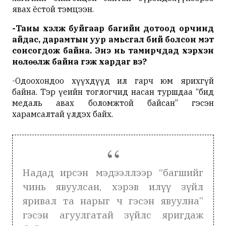
явах ёстой тэмцээн.
-
Таны
хэлж
буйгаар
багийн
дотоод
орчинд
айдас
,
дарамтын
уур
амьсгал
бий
болсон
мэт
сонсогдож
байна
.
Энэ
нь
тамирчдад
хэрхэн
нөлөөлж
байна
гэж
хардаг
вэ
?
-Одоохондоо хүүхдүүд ил гарч юм ярихгүй
байна. Тэр үеийн тоглогчид насан туршдаа “бид
медаль авах боломжтой байсан” гэсэн
харамсалтай үлдэх байх.
Надад ирсэн мэдээллээр “багшийг
чинь явуулсан, хэрэв илүү зүйл
яривал та нарыг ч гэсэн явуулна”
гэсэн агуулгатай зүйлс яригдаж