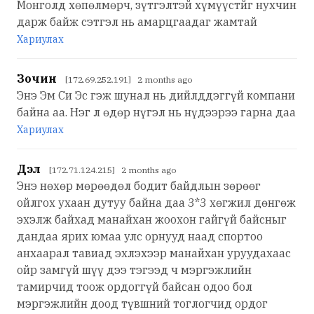
Монголд хөпөлмөрч, зүтгэлтэй хүмүүстйг нухчин
дарж байж сэтгэл нь амарцгаадаг жамтай
Хариулах
Зочин
[172.69.252.191] 2 months ago
Энэ Эм Си Эс гэж шунал нь дийлддэггүй компани
байна аа. Нэг л өдөр нүгэл нь нүдээрээ гарна даа
Хариулах
Дэл
[172.71.124.215] 2 months ago
Энэ нөхөр мөрөөдөл бодит байдлын зөрөөг
ойлгох ухаан дутуу байна даа 3*3 хөгжил дөнгөж
эхэлж байхад манайхан жоохон гайгүй байсныг
дандаа ярих юмаа улс орнууд наад спортоо
анхаарал тавиад эхлэхээр манайхан уруудахаас
ойр замгүй шүү дээ тэгээд ч мэргэжлийн
тамирчид тоож ордоггүй байсан одоо бол
мэргэжлийн доод түвшний тоглогчид ордог