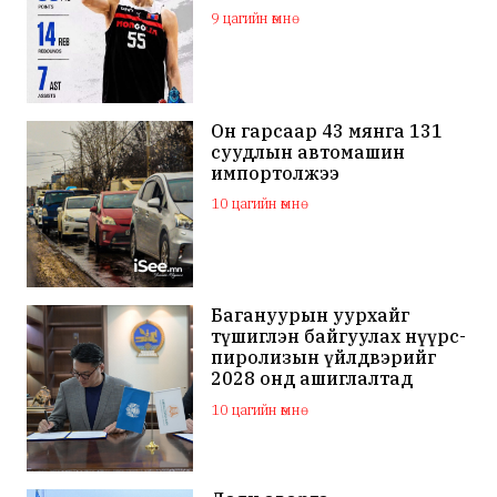
9 цагийн өмнө
Он гарсаар 43 мянга 131
суудлын автомашин
импортолжээ
10 цагийн өмнө
Багануурын уурхайг
түшиглэн байгуулах нүүрс-
пиролизын үйлдвэрийг
2028 онд ашиглалтад
оруулна
10 цагийн өмнө