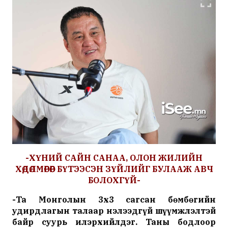
-
ХҮНИЙ
САЙН
САНАА
,
ОЛОН
ЖИЛИЙН
ХӨДӨЛМӨРӨӨР
БҮТЭЭСЭН
ЗҮЙЛИЙГ
БУЛААЖ
АВЧ
БОЛОХГҮЙ
-
-
Та
Монголын
3
х
3
сагсан
бөмбөгийн
удирдлагын
талаар
нэлээдгүй
шүүмжлэлтэй
байр
суурь
илэрхийлдэг
.
Таны
бодлоор