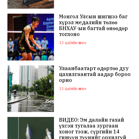
Монгол Улсын шигшээ баг
хүрэл медалийн төлөө
БНХАУ-ын багтай өнөөдөр
тоглоно
13 цагийн өмнө
Улаанбаатарт өдөртөө дуу
цахилгаантай аадар бороо
орно
13 цагийн өмнө
ВИДЕО: Эм далайн гахай
үхсэн тугалаа зургаан
хоног тээж, сүргийн 14
гишүүн түүнийг орхилгүй