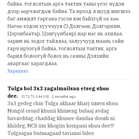
байна, тоглолтын арга тактик таны үеэс нүдэн
дээр өөрчлөгдөж байна. Та ирээд л шууд шигшээ
баг амжилт гаргана гэсэн юм байхгүй эа хөө.
Нөгөө хэдэн хууччуул (Э.Дөлгөөн, Дэлгэрням,
Цэрэнбаатар, Цэнгүүнбаяр) нар нас нь ахилаа,
зарим нь зодог тайллаа, залуучууд маань сайн
гарч ирээгүй байна, тоглолтын тактик, арга
барил болоогүй болох нь саяны Дэлхийн
аваргаас харагдлаа.
Хариулах
Tulga bol 3x3 zagalmailsan etseg shuu
dee.
[172.71.144.10] 2 months ago
3x3 gedeg chin Tulga akhaar kharj uzsen shuu.
Mongol orond khunii khiiseng bulaaj avdag
luivarddag, chaddag khunee dandaa doosh ni
khiideg. MCS iim khogiin kompani shuu dee!!!
Tulgaagaa butsaagaad taviasai bilee.