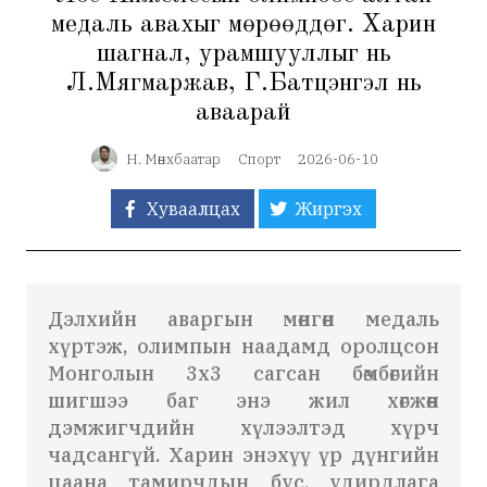
медаль авахыг мөрөөддөг. Харин
шагнал, урамшууллыг нь
Л.Мягмаржав, Г.Батцэнгэл нь
аваарай
Н. Мөнхбаатар
Спорт
2026-06-10
Хуваалцах
Жиргэх
Дэлхийн аваргын мөнгөн медаль
хүртэж, олимпын наадамд оролцсон
Монголын 3х3 сагсан бөмбөгийн
шигшээ баг энэ жил хөгжөөн
дэмжигчдийн хүлээлтэд хүрч
чадсангүй. Харин энэхүү үр дүнгийн
цаана тамирчдын бус, удирдлага