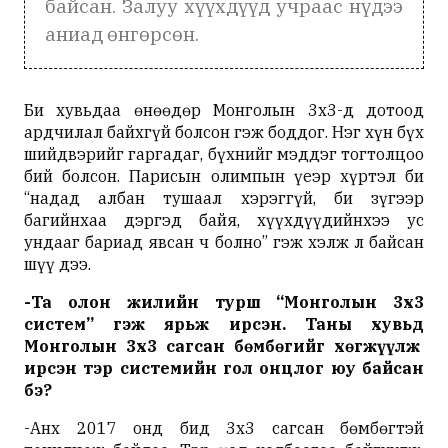
байсан. Залуу хүүхдүүд учраас нүдээ
аниад өнгөрсөн.
Би хувьдаа өнөөдөр Монголын 3х3-д дотоод
ардчилал байхгүй болсон гэж боддог. Нэг хүн бүх
шийдвэрийг гаргадаг, бүхнийг мэддэг тогтолцоо
бий болсон. Парисын олимпын үеэр хүртэл би
“надад албан тушаал хэрэггүй, би зүгээр
багийнхаа дэргэд байя, хүүхдүүдийнхээ ус
ундааг бариад явсан ч болно” гэж хэлж л байсан
шүү дээ.
-
Та
олон
жилийн
турш
“
Монголын
3
х
3
систем
”
гэж
ярьж
ирсэн
.
Таны хувьд
Монголын 3х3 сагсан бөмбөгийг хөгжүүлж
ирсэн
тэр
системийн
гол
онцлог
юу
байсан
бэ
?
-Анх 2017 онд бид 3х3 сагсан бөмбөгтэй