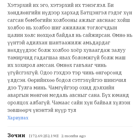
Хэтэрхий их эго, хэтэрхий их тэнэглэл. Би
хөндлөнгийн нүдээр хархад Батцэнгэл гэдэг хүн
сагсан бөмбөгийн холбооны ажлыг авснаас хойш
холбоо нь холбоо шиг ажиллаж тоглогчдын
цалин хөлс нөхцөл байдал нь сайжирсан. Өмнө нь
үүнтэй адилхан шантаажилж амьдардаг
нөхдүүдээс болж холбоо хоёр хуваагдаж залуу
тамирчид гадагшаа явах боломжгүй болж маш
их хохирол амссан. Өмнөх гавъяаг чинь
үгүйсгэхгүй. Одоо гэхдээ тэр чинь өнгөрсөнд
үлдсэн. Өөрийнхөө бодол сэтгэхүйгээ шинэчил
дээ Тулга минь. Чамгүйгээр охид дэлхийн
аваргын мөнгөн медаль авсныг сана. Бүх юманд
оролцох албагүй. Чамаас сайн хүн байвал хүлээн
зөвшөөрч үнэнтэй нүүр тул
Хариулах
Зочин
[172.69.252.190] 2 months ago