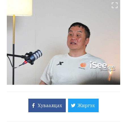
Хуваалцах
Жиргэх