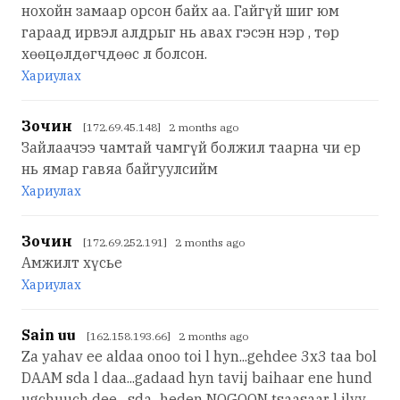
нохойн замаар орсон байх аа. Гайгүй шиг юм
гараад ирвэл алдрыг нь авах гэсэн нэр , төр
хөөцөлдөгчдөөс л болсон.
Хариулах
Зочин
[172.69.45.148] 2 months ago
Зайлаачээ чамтай чамгүй болжил таарна чи ер
нь ямар гавяа байгуулсийм
Хариулах
Зочин
[172.69.252.191] 2 months ago
Амжилт хүсье
Хариулах
Sain uu
[162.158.193.66] 2 months ago
Za yahav ee aldaa onoo toi l hyn...gehdee 3x3 taa bol
DAAM sda l daa...gadaad hyn tavij baihaar ene hund
ugchuuch dee....sda...heden NOGOON tsaasaar l ilyy