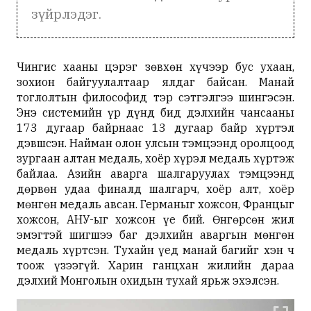
зүйрлэдэг.
Чингис хааны цэрэг зөвхөн хүчээр бус ухаан,
зохион байгуулалтаар ялдаг байсан. Манай
тоглолтын философид тэр сэтгэлгээ шингэсэн.
Энэ системийн үр дүнд бид дэлхийн чансааны
173 дугаар байрнаас 13 дугаар байр хүртэл
дэвшсэн. Найман олон улсын тэмцээнд оролцоод
зургаан алтан медаль, хоёр хүрэл медаль хүртэж
байлаа. Азийн аварга шалгаруулах тэмцээнд
дөрвөн удаа финалд шалгарч, хоёр алт, хоёр
мөнгөн медаль авсан. Германыг хожсон, Францыг
хожсон, АНУ-ыг хожсон үе бий. Өнгөрсөн жил
эмэгтэй шигшээ баг дэлхийн аваргын мөнгөн
медаль хүртсэн. Тухайн үед манай багийг хэн ч
тоож үзээгүй. Харин ганцхан жилийн дараа
дэлхий Монголын охидын тухай ярьж эхэлсэн.