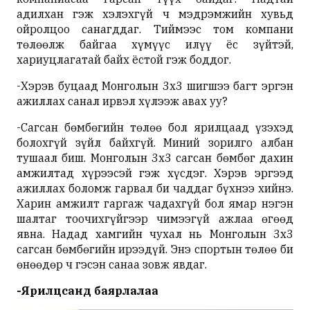
адилхан гэж хэлэхгүй ч мэдрэмжийн хувьд
ойролцоо санагддаг. Тиймээс том компани
төлөөлж байгаа хүмүүс илүү ёс зүйтэй,
хариуцлагатай байх ёстой гэж боддог.
-Хэрэв буцаад Монголын 3х3 шигшээ багт эргэн
ажиллах санал ирвэл хүлээж авах уу?
-Сагсан бөмбөгийн төлөө бол ярилцаад үзэхэд
болохгүй зүйл байхгүй. Миний зорилго албан
тушаал биш. Монголын 3х3 сагсан бөмбөг дахин
амжилтад хүрээсэй гэж хүсдэг. Хэрэв эргээд
ажиллах боломж гарвал би чаддаг бүхнээ хийнэ.
Харин амжилт гаргаж чадахгүй бол ямар нэгэн
шалтаг тоочихгүйгээр чимээгүй ажлаа өгөөд
явна. Надад хамгийн чухал нь Монголын 3х3
сагсан бөмбөгийн ирээдүй. Энэ спортын төлөө би
өнөөдөр ч гэсэн санаа зовж явдаг.
-Ярилцсанд баярлалаа