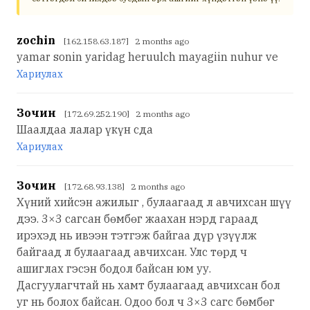
zochin
[162.158.63.187] 2 months ago
yamar sonin yaridag heruulch mayagiin nuhur ve
Хариулах
Зочин
[172.69.252.190] 2 months ago
Шаалдаа лалар үкүн сда
Хариулах
Зочин
[172.68.93.138] 2 months ago
Хүний хийсэн ажилыг , булаагаад л авчихсан шүү
дээ. 3×3 сагсан бөмбөг жаахан нэрд гараад
ирэхэд нь ивээн тэтгэж байгаа дүр үзүүлж
байгаад л булаагаад авчихсан. Улс төрд ч
ашиглах гэсэн бодол байсан юм уу.
Дасгуулагчтай нь хамт булаагаад авчихсан бол
уг нь болох байсан. Одоо бол ч 3×3 сагс бөмбөг