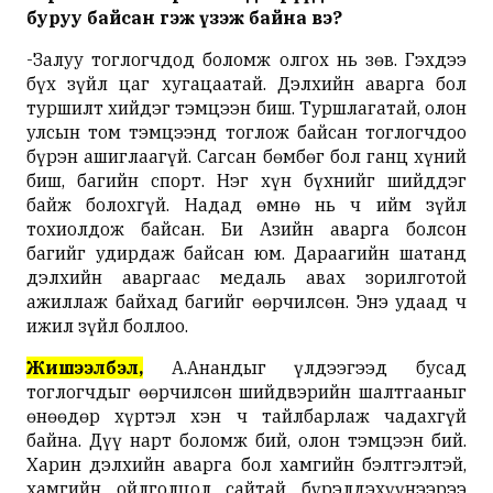
буруу
байсан
гэж
үзэж
байна
вэ
?
-Залуу тоглогчдод боломж олгох нь зөв. Гэхдээ
бүх зүйл цаг хугацаатай. Дэлхийн аварга бол
туршилт хийдэг тэмцээн биш. Туршлагатай, олон
улсын том тэмцээнд тоглож байсан тоглогчдоо
бүрэн ашиглаагүй. Сагсан бөмбөг бол ганц хүний
биш, багийн спорт. Нэг хүн бүхнийг шийддэг
байж болохгүй. Надад өмнө нь ч ийм зүйл
тохиолдож байсан. Би Азийн аварга болсон
багийг удирдаж байсан юм. Дараагийн шатанд
дэлхийн аваргаас медаль авах зорилготой
ажиллаж байхад багийг өөрчилсөн. Энэ удаад ч
ижил зүйл боллоо.
Жишээлбэл
,
А.Анандыг үлдээгээд бусад
тоглогчдыг өөрчилсөн шийдвэрийн шалтгааныг
өнөөдөр хүртэл хэн ч тайлбарлаж чадахгүй
байна. Дүү нарт боломж бий, олон тэмцээн бий.
Харин дэлхийн аварга бол хамгийн бэлтгэлтэй,
хамгийн ойлголцол сайтай бүрэлдэхүүнээрээ