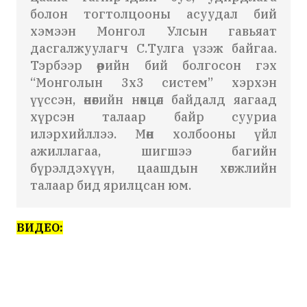
болон тогтолцооны асуудал бий
хэмээн Монгол Улсын гавьяат
дасгалжуулагч С.Тулга үзэж байгаа.
Тэрбээр өөрийн бий болгосон гэх
“Монголын 3х3 систем” хэрхэн
үүссэн, өнөөгийн нөхцөл байдалд яагаад
хүрсэн талаар байр сууриа
илэрхийллээ. Мөн холбооны үйл
ажиллагаа, шигшээ багийн
бүрэлдэхүүн, цаашдын хөгжлийн
талаар бид ярилцсан юм.
ВИДЕО: