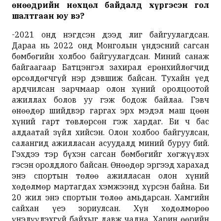
өнөөдрийн
нөхцөл
байдалд
хүргэсэн
гол
шалтгаан
юу
вэ
?
-2021 онд нэгдсэн дээд лиг байгуулагдсан.
Дараа нь 2022 онд Монголын үндэсний сагсан
бөмбөгийн холбоо байгуулагдсан. Миний санаж
байгаагаар Батцэнгэл захирал ерөнхийлөгчид
өрсөлдөгчгүй нэр дэвшиж байсан. Тухайн үед
ардчилсан зарчмаар олон хүний оролцоотой
ажиллах болов уу гэж бодож байлаа. Гэвч
өнөөдөр шийдвэр гаргах эрх мэдэл маш цөөн
хүний гарт төвлөрсөн гэж хардаг. Би ч бас
алдаатай зүйл хийсэн. Олон холбоо байгуулсан,
салангид ажилласан асуудалд миний буруу бий.
Гэхдээ тэр бүхэн сагсан бөмбөгийг хөгжүүлэх
гэсэн оролдлого байсан. Өнөөдөр эргээд харахад
энэ спортын төлөө ажилласан олон хүний
хөдөлмөр мартагдах хэмжээнд хүрсэн байна. Би
20 жил энэ спортын төлөө амьдарсан. Хамгийн
сайхан үеэ зориулсан. Хүн хөдөлмөрөө
үнэлүүлэхгүй байхыг давж чадна. Харин өөрийн