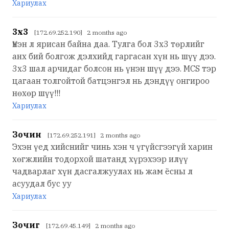
Хариулах
3х3
[172.69.252.190] 2 months ago
Үнэн л ярисан байна даа. Тулга бол 3х3 төрлийг
анх бий болгож дэлхийд гаргасан хүн нь шүү дээ.
3x3 шал арчидаг болсон нь үнэн шүү дээ. MCS тэр
цагаан толгойтой батцэнгэл нь дэндүү онгироо
нөхөр шүү!!!
Хариулах
Зочин
[172.69.252.191] 2 months ago
Эхэн үед хийснийг чинь хэн ч үгүйсгээгүй харин
хөгжлийн тодорхой шатанд хүрэхээр илүү
чадварлаг хүн дасгалжуулах нь жам ёсны л
асуудал бус уу
Хариулах
Зочиг
[172.69.45.149] 2 months ago