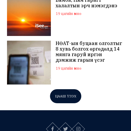
Бямба, Ням гарагт
халалтын эрч нэмэгдэнэ
19 цагийн өмнө
НӨАТ-ын буцаан олголтыг
8 хувь болгох өргөдөлд 14
мянга гаруй иргэн
дэмжиж гарын үсэг
зуржээ
19 цагийн өмнө
ЦААШ ҮЗЭХ