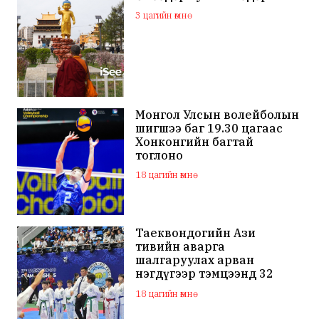
3 цагийн өмнө
Монгол Улсын волейболын
шигшээ баг 19.30 цагаас
Хонконгийн багтай
тоглоно
18 цагийн өмнө
Таеквондогийн Ази
тивийн аварга
шалгаруулах арван
нэгдүгээр тэмцээнд 32
орны тамирчид өрсөлдөж
18 цагийн өмнө
байна