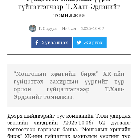
гүйцэтгэгчээр Т.Хаш-Эрдэнийг
томилжээ
Г. Саруул
Нийгэм
2025-10-07
Хуваалцах
Жиргэх
“Монголын хөрөнгийн бирж” ХК-ийн
гүйцэтгэх захирлын үүргийг түр
орлон гүйцэтгэгчээр Т.Хаш-
Эрдэнийг томилжээ.
Дээрх шийдвэрийг тус компанийн Төлөөлөн удирдах
зөвлөлийн өчигдрийн /2025.10.06/ 52 дугаарг
тогтоолоор гаргасан байна. “Монголын хөрөнгийн
бирж” ХК-ийн гүйцэтгэх захирлын үүргийг түр