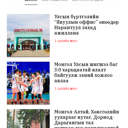
Улсын бүртгэлийн
“Явуулын оффис” өнөөдөр
Нарантуул захад
ажиллана
1 цагийн өмнө
Монгол Улсын шигшээ баг
3:0 харьцаатай ялалт
байгуулж эхний хожлоо
авлаа
1 цагийн өмнө
Монгол-Алтай, Хөвсгөлийн
уулархаг нутаг, Дорнод-
Дарьгангын тал