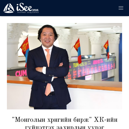
"Монголын хөрөнгийн бирж" ХК-ийн
гүйцэтгэх захирлын үүрэг