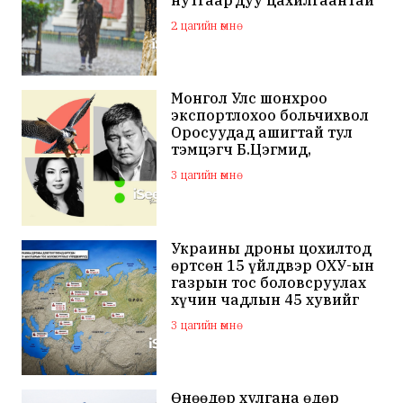
нутгаар дуу цахилгаантай
аадар бороо орно
2 цагийн өмнө
Монгол Улс шонхроо
экспортлохоо больчихвол
Оросуудад ашигтай тул
тэмцэгч Б.Цэгмид,
Н.Эрдэнэ зэрэг хүмүүсийг
3 цагийн өмнө
санхүүжүүлдэг байж
магадгүй
Украины дроны цохилтод
өртсөн 15 үйлдвэр ОХУ-ын
газрын тос боловсруулах
хүчин чадлын 45 хувийг
бүрдүүлдэг байжээ
3 цагийн өмнө
Өнөөдөр хулгана өдөр