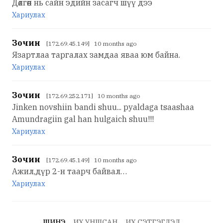
Дөлгөөн нь сайн эдийн засагч шүү дээ
Хариулах
Зочин
[172.69.45.149] 10 months ago
Язартлаа таргалах замдаа яваа юм байна.
Хариулах
Зочин
[172.69.252.171] 10 months ago
Jinken novshiin bandi shuu... pyaldaga tsaashaa
Amundragiin gal han hulgaich shuu!!!
Хариулах
Зочин
[172.69.45.149] 10 months ago
Ажил,дүр 2-н таарч байвал…
Хариулах
ШИНЭ
ИХ УНШСАН
ИХ СЭТГЭГДЭЛ