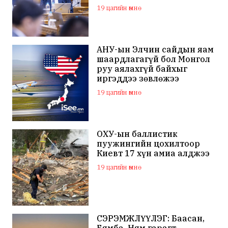
үүрэг болголоо
19 цагийн өмнө
АНУ-ын Элчин сайдын яам
шаардлагагүй бол Монгол
руу аялахгүй байхыг
иргэддээ зөвлөжээ
19 цагийн өмнө
ОХУ-ын баллистик
пуужингийн цохилтоор
Киевт 17 хүн амиа алджээ
19 цагийн өмнө
СЭРЭМЖЛҮҮЛЭГ: Баасан,