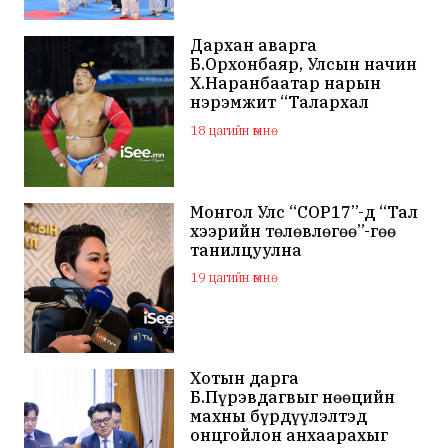
Дархан аварга
Б.Орхонбаяр, Улсын начин
Х.Наранбаатар нарын
нэрэмжит “Талархал
хүндэтгэл” хүчит бөхийн
18 цагийн өмнө
барилдаан болно
Монгол Улс “COP17”-д “Тал
хээрийн төлөвлөгөө”-гөө
танилцуулна
19 цагийн өмнө
Хотын дарга
Б.Пүрэвдагвыг нөөцийн
махны бүрдүүлэлтэд
онцгойлон анхаарахыг