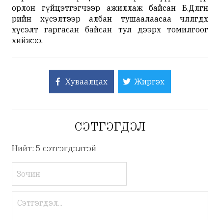
орлон гүйцэтгэгчээр ажиллаж байсан Б.Дөлгөөн
өөрийн хүсэлтээр албан тушаалаасаа чөлөөлөгдөх
хүсэлт гаргасан байсан тул дээрх томилгоог
хийжээ.
Хуваалцах
Жиргэх
СЭТГЭГДЭЛ
Нийт: 5 сэтгэгдэлтэй