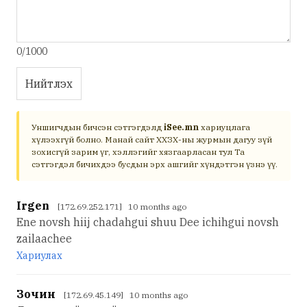
0/1000
Нийтлэх
Уншигчдын бичсэн сэтгэгдэлд
iSee.mn
хариуцлага
хүлээхгүй болно. Манай сайт ХХЗХ-ны журмын дагуу зүй
зохисгүй зарим үг, хэллэгийг хязгаарласан тул Та
сэтгэгдэл бичихдээ бусдын эрх ашгийг хүндэтгэн үзнэ үү.
Irgen
[172.69.252.171] 10 months ago
Ene novsh hiij chadahgui shuu Dee ichihgui novsh
zailaachee
Хариулах
Зочин
[172.69.45.149] 10 months ago