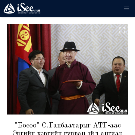
"Босоо" С.Ганбаатарыг АТГ-аас
Эрүүгийн хэргийн гурван зүйл ангиар