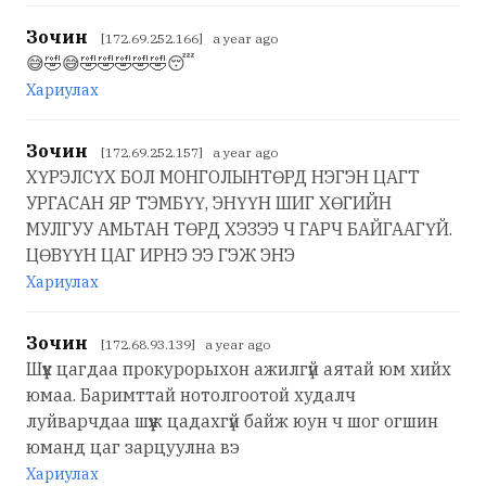
Зочин
[172.69.252.166] a year ago
😅🤣😅🤣🤣🤣🤣🤣😴
Хариулах
Зочин
[172.69.252.157] a year ago
ХҮРЭЛСҮХ БОЛ МОНГОЛЫНТӨРД НЭГЭН ЦАГТ
УРГАСАН ЯР ТЭМБҮҮ, ЭНҮҮН ШИГ ХӨГИЙН
МУЛГУУ АМЬТАН ТӨРД ХЭЗЭЭ Ч ГАРЧ БАЙГААГҮЙ.
ЦӨВҮҮН ЦАГ ИРНЭ ЭЭ ГЭЖ ЭНЭ
Хариулах
Зочин
[172.68.93.139] a year ago
Шүүх цагдаа прокурорыхон ажилгүй аятай юм хийх
юмаа. Баримттай нотолгоотой худалч
луйварчдаа шүүж цадахгүй байж юун ч шог огшин
юманд цаг зарцуулна вэ
Хариулах