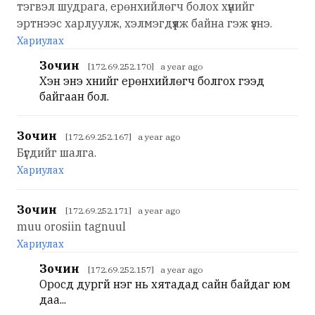
тэгвэл шудрага, ерөнхийлөгч болох хүнийг
эртнээс харлуулж, хэлмэгдүүлж байна гэж үзнэ.
Хариулах
Зочин
[172.69.252.170] a year ago
Хэн энэ хүнийг ерөнхийлөгч болгох гээд
байгаан бол.
Зочин
[172.69.252.167] a year ago
Бүгдийг шалга.
Хариулах
Зочин
[172.69.252.171] a year ago
muu orosiin tagnuul
Хариулах
Зочин
[172.69.252.157] a year ago
Оросд дургүй нэг нь хятадад сайн байдаг юм
даа...