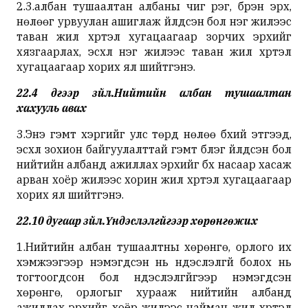
2.3.албан тушаалтан албаны чиг үүрэг, бүрэн эрх,
нөлөөг урвуулан ашиглаж үйлдсэн бол нэг жилээс
таван жил хүртэл хугацаагаар зорчих эрхийг
хязгаарлах, эсхүл нэг жилээс таван жил хүртэл
хугацаагаар хорих ял шийтгэнэ.
22.4 дүгээр зүйл.Нийтийн албан тушаалтан
хахууль авах
3.Энэ гэмт хэргийг улс төрд нөлөө бүхий этгээд,
эсхүл зохион байгуулалттай гэмт бүлэг үйлдсэн бол
нийтийн албанд ажиллах эрхийг бүх насаар хасаж
арван хоёр жилээс хорин жил хүртэл хугацаагаар
хорих ял шийтгэнэ.
22.10 дугаар зүйл.Үндэслэлгүйгээр хөрөнгөжих
1.Нийтийн албан тушаалтны хөрөнгө, орлого их
хэмжээгээр нэмэгдсэн нь үндэслэлгүй болох нь
тогтоогдсон бол үндэслэлгүйгээр нэмэгдсэн
хөрөнгө, орлогыг хурааж нийтийн албанд
ажиллах эрхийг хоёр жилээс найман жил хүртэл