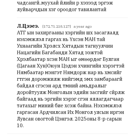
чадсангүй..муухай үйлийн үр хэзээд эргэж
луйварчдын хүзүүг ороодог тавилантай
Л.Цээеэ.
[172.71.218.127] a year ago
АТГ ын захиргааны хэргийн шүүх засаглалд
нэхэмжлэл гаргах нь Үхсэн МАН тай
Ухнаагийн Хүрэлсүх Хятадын тагнуулчин
Нацагийн Багабанди Хятад ээжтэй
Хүрэлбаатар үхсэн МАН ыг өмөөрдөг Булган
(Цагаан Хун)Оюун Цэдэн хүчингийн хэрэгтэй
Нямбаатар мэнгэт Нямдорж нар нь хүмүүсийг
гүтгэн доромжилж нийгэмд эмх замбараагүй
байдал үүсгэсэн ард түмний амьдралыг
доройтуулж Монголын эдийн засгийг сүйрүүлж
байгаад нь эрүүгийн хэрэг үүсгэн яллагдагчаар
татахыг миний бие хүсэж байна. Нэхэмжлэл
гаргасан Ардчилсан Их Монгол улсын иргэн
Лувсан овогтой Цэнгэл. 2025оны 8-р сарын
10.