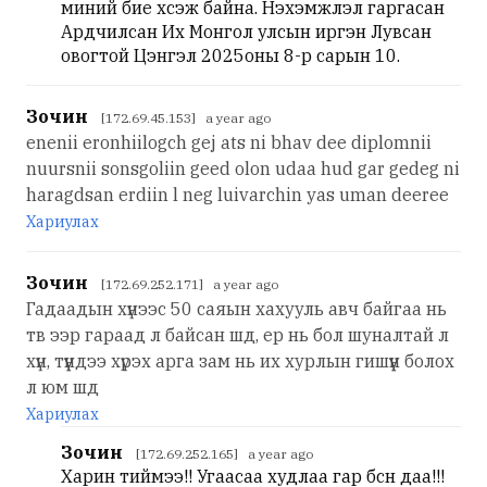
миний бие хүсэж байна. Нэхэмжлэл гаргасан
Ардчилсан Их Монгол улсын иргэн Лувсан
овогтой Цэнгэл 2025оны 8-р сарын 10.
Зочин
[172.69.45.153] a year ago
enenii eronhiilogch gej ats ni bhav dee diplomnii
nuursnii sonsgoliin geed olon udaa hud gar gedeg ni
haragdsan erdiin l neg luivarchin yas uman deeree
Хариулах
Зочин
[172.69.252.171] a year ago
Гадаадын хүнээс 50 саяын хахууль авч байгаа нь
тв ээр гараад л байсан шд, ер нь бол шуналтай л
хүн, түүндээ хүрэх арга зам нь их хурлын гишүүн болох
л юм шд
Хариулах
Зочин
[172.69.252.165] a year ago
Харин тиймээ!! Угаасаа худлаа гар бсн даа!!!