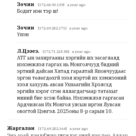
Зочин
[172.68.93.139] a year ago
Бодит үнэн тэр шүү!
Зочин
[172.69.252.171] a year ago
Үнэн
Л.Цээеэ.
[172.71.215.88] a year ago
АТГ ын захиргааны хэргийн шүүх засаглалд
нэхэмжлэл гаргах нь Монголчууд бидний
эртний дайсан Хятад гаралтай Япончуудаас
эргэн төлөгдөхгүй зээл нэртэй их хэмжээний
хээл хахууль авсан Ухнаагийн Хүрэлсүхд
эрүүгийн хэрэг үүсгэн яллагдагчаар татахыг
миний бие хүсэж байна. Нэхэмжлэл гаргасан
Ардчилсан Их Монгол улсын иргэн Лувсан
овогтой Цэнгэл. 2025оны 8-р сарын 10.
Жаргалан
[172.69.252.164] a year ago
Энэ арай дэндүү Гүжир гүтгжлэг хүний нэр төр, Алдар