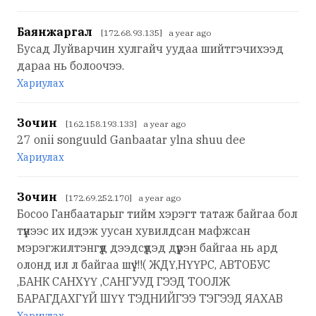
Баянжаргал
[172.68.93.135] a year ago
Бусад Луйварчин хулгайч уудаа шийтгэчихээд
дараа нь болоочээ.
Хариулах
Зочин
[162.158.193.133] a year ago
27 onii songuuld Ganbaatar ylna shuu dee
Хариулах
Зочин
[172.69.252.170] a year ago
Босоо Ганбаатарыг тийм хэрэгт татаж байгаа бол
түүнээс их идэж уусан хувилдсан мафжсан
мэрэгжилтэнгүүд дээдсүүдэд дүүрэн байгаа нь ард
олонд ил л байгаа шүү !!!( ЖДҮ,НҮҮРС, АВТОБУС
,БАНК САНХҮҮ ,САНГУУД ГЭЭД ТООЛЖ
БАРАГДАХГҮЙ ШҮҮ ТЭДНИЙГЭЭ ТЭГЭЭД ЯАХАВ