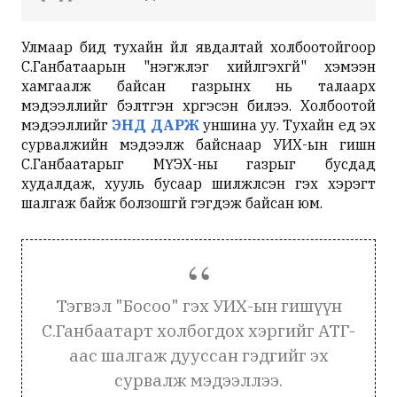
Улмаар бид тухайн үйл явдалтай холбоотойгоор
С.Ганбатаарын "нэгжлэг хийлгэхгүй" хэмээн
хамгаалж байсан газрынх нь талаарх
мэдээллийг бэлтгэн хүргэсэн билээ. Холбоотой
мэдээллийг
ЭНД ДАРЖ
уншина уу. Тухайн үед эх
сурвалжийн мэдээлж байснаар УИХ-ын гишүүн
С.Ганбаатарыг МҮЭХ-ны газрыг бусдад
худалдаж, хууль бусаар шилжүүлсэн гэх хэрэгт
шалгаж байж болзошгүй гэгдэж байсан юм.
Тэгвэл "Босоо" гэх УИХ-ын гишүүн
С.Ганбаатарт холбогдох хэргийг АТГ-
аас шалгаж дууссан гэдгийг эх
сурвалж мэдээллээ.