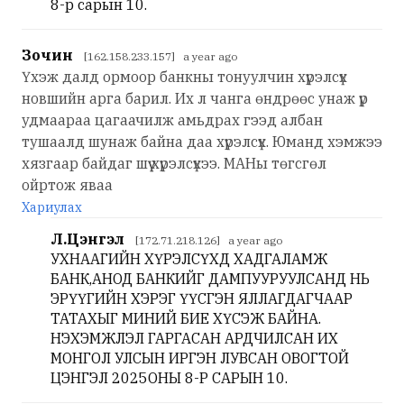
8-р сарын 10.
Зочин
[162.158.233.157] a year ago
Үхэж далд ормоор банкны тонуулчин хүрэлсүх
новшийн арга барил. Их л чанга өндрөөс унаж үр
удмаараа цагаачилж амьдрах гээд албан
тушаалд шунаж байна даа хүрэлсүх. Юманд хэмжээ
хязгаар байдаг шүү хүрэлсүхээ. МАНы төгсгөл
ойртож яваа
Хариулах
Л.Цэнгэл
[172.71.218.126] a year ago
УХНААГИЙН ХҮРЭЛСҮХД ХАДГАЛАМЖ
БАНК,АНОД БАНКИЙГ ДАМПУУРУУЛСАНД НЬ
ЭРҮҮГИЙН ХЭРЭГ ҮҮСГЭН ЯЛЛАГДАГЧААР
ТАТАХЫГ МИНИЙ БИЕ ХҮСЭЖ БАЙНА.
НЭХЭМЖЛЭЛ ГАРГАСАН АРДЧИЛСАН ИХ
МОНГОЛ УЛСЫН ИРГЭН ЛУВСАН ОВОГТОЙ
ЦЭНГЭЛ 2025ОНЫ 8-Р САРЫН 10.