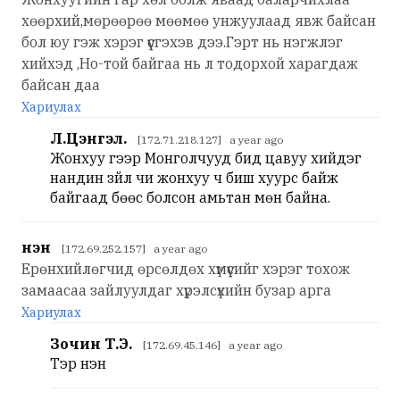
хөөрхий,мөрөөрөө мөөмөө унжуулаад явж байсан
бол юу гэж хэрэг үүсгэхэв дээ.Гэрт нь нэгжлэг
хийхэд ,Но-той байгаа нь л тодорхой харагдаж
байсан даа
Хариулах
Л.Цэнгэл.
[172.71.218.127] a year ago
Жонхуу үүгээр Монголчууд бид цавуу хийдэг
нандин зүйл чи жонхуу ч биш хуурс байж
байгаад бөөс болсон амьтан мөн байна.
Үнэн
[172.69.252.157] a year ago
Eрөнхийлөгчид өрсөлдөх хүмүүсийг хэрэг тохож
замаасаа зайлуулдаг хүрэлсүхийн бузар арга
Хариулах
Зочин Т.Э.
[172.69.45.146] a year ago
Тэр үнэн