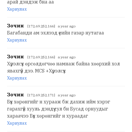
арай дэндэж бна аа
Хариулах
Зочин
[172.69.252.166] a year ago
Багабанди ам эхлээд үеийн газар нутагаа
Хариулах
Зочин
[172.69.252.166] a year ago
Хүрэлсүх өрсөлдөгчөө намнаж байна хөөрхий хол
явахгүй дээ. МСS +Хүрэлсүх
Хариулах
Зочин
[172.69.252.171] a year ago
Бүх хөрөнгийг н хурааж бж дахиж ийм хэрэг
гарахгүй хууль дэндүү сул бн Бусад орнуудыг
хараачээ Бүх хөрөнгийг н хураадаг
Хариулах