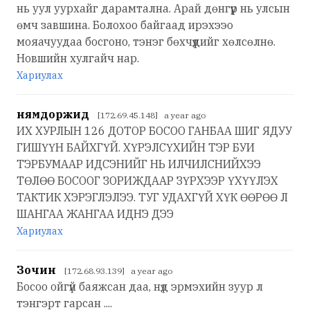
нь уул уурхайг дарамтална. Арай дөнгүүр нь улсын
өмч завшина. Болохоо байгаад ирэхээо
мояачуудаа босгоно, тэнэг бөхчүүдийг хөлсөлнө.
Новшийн хулгайч нар.
Хариулах
нямдоржид
[172.69.45.148] a year ago
ИХ ХУРЛЫН 126 ДОТОР БОСОО ГАНБАА ШИГ ЯДУУ
ГИШҮҮН БАЙХГҮЙ. ХҮРЭЛСҮХИЙН ТЭР БУИ
ТЭРБУМААР ИДСЭНИЙГ НЬ ИЛЧИЛСНИЙХЭЭ
ТӨЛӨӨ БОСООГ ЗОРИЖДААР ЗҮРХЭЭР ҮХҮҮЛЭХ
ТАКТИК ХЭРЭГЛЭЛЭЭ. ТУГ УДАХГҮЙ ХҮК ӨӨРӨӨ Л
ШАНГАА ЖАНГАА ИДНЭ ДЭЭ
Хариулах
Зочин
[172.68.93.139] a year ago
Босоо ойгүй баяжсан даа, нүд эрмэхийн зуур л
тэнгэрт гарсан ....