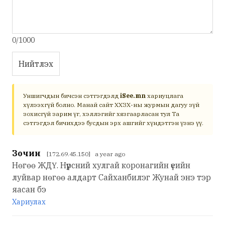
0/1000
Нийтлэх
Уншигчдын бичсэн сэтгэгдэлд
iSee.mn
хариуцлага
хүлээхгүй болно. Манай сайт ХХЗХ-ны журмын дагуу зүй
зохисгүй зарим үг, хэллэгийг хязгаарласан тул Та
сэтгэгдэл бичихдээ бусдын эрх ашгийг хүндэтгэн үзнэ үү.
Зочин
[172.69.45.150] a year ago
Нөгөө ЖДҮ. Нүүрсний хулгай коронагийн үеийн
луйвар нөгөө алдарт Сайханбилэг Жунай энэ тэр
яасан бэ
Хариулах