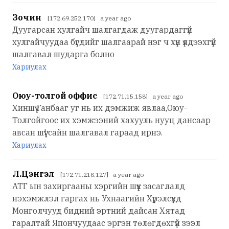
Зочин
[172.69.252.170] a year ago
Дуугарсан хулгайч шалгагдаж дуугардаггүй
хулгайчуудаа бүгдийг шалгаарай нэг ч хүн үлдээхгүй
шалгавал шударга болно
Хариулах
Оюу-толгой оффис
[172.71.15.158] a year ago
Хиншүү Ганбааг уг нь их дэмжиж явлаа,Оюу-
Толгойгоос их хэмжээний хахууль нууц дансаар
авсан шүү! сайн шалгавал гараад ирнэ.
Хариулах
Л.Цэнгэл
[172.71.218.127] a year ago
АТГ ын захиргааны хэргийн шүүх засаглалд
нэхэмжлэл гаргах нь Ухнаагийн Хүрэлсүхд
Монголчууд бидний эртний дайсан Хятад
гаралтай Япончуудаас эргэн төлөгдөхгүй зээл