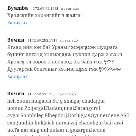
Byamba
[172.68.93.138] a year ago
Хүрэлсүхийн хөрөнгийг ч шалга!
Хариулах
Зочин
[172.69.252.171] a year ago
Ягаад ийм юм бэ? Ураныг эсэргүүцсэн шудрага
бүхнийг ингээд хэлмэгдүүлж нухчин дарж зөвхөн
Хүрэлсүх та өөрөө л ноёлоод бж байх гэж үү????
Дуугарсан болгоныг хэлмэгдүүлэх гэж үү?🤬🤬🤬🤬
Хариулах
Зочин
[172.68.93.135] a year ago
Iish zuuni hulgaich SU g shalgaj chadajgui
uomuu.Zoljargal.Badamjunai.Sarangerel
avgai.Shanbileg.Elbegdorj.Dorlugjav.Oyunerdene.ASEM.
sanguudiin hulgaich naraa yaj chadahgui baij arai
uo.Ta nar shig uul uulaar n gazargui.heden