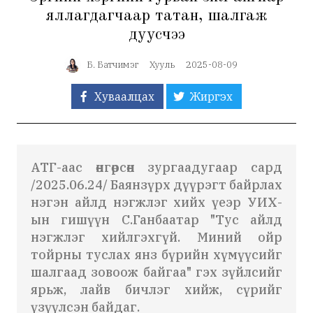
яллагдагчаар татан, шалгаж
дуусчээ
Б. Батчимэг
Хууль
2025-08-09
Хуваалцах
Жиргэх
АТГ-аас өнгөрсөн зургаадугаар сард
/2025.06.24/ Баянзүрх дүүрэгт байрлах
нэгэн айлд нэгжлэг хийх үеэр УИХ-
ын гишүүн С.Ганбаатар "Тус айлд
нэгжлэг хийлгэхгүй. Миний ойр
тойрны туслах янз бүрийн хүмүүсийг
шалгаад зовоож байгаа" гэх зүйлсийг
ярьж, лайв бичлэг хийж, сүрийг
үзүүлсэн байдаг.