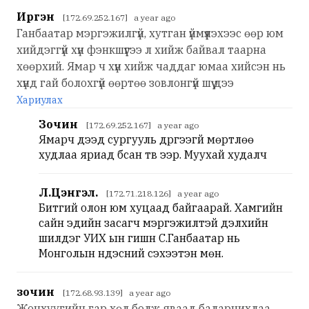
Иргэн
[172.69.252.167] a year ago
Ганбаатар мэргэжилгүй, хутган үймүүлэхээс өөр юм
хийдэггүй хүн фэнкшүүгээ л хийж байвал таарна
хөөрхий. Ямар ч хүн хийж чаддаг юмаа хийсэн нь
хүнд гай болохгүй өөртөө зовлонгүй шүү дээ
Хариулах
Зочин
[172.69.252.167] a year ago
Ямарч дээд сургууль дүүргээгүй мөртлөө
худлаа яриад бсан тв ээр. Муухай худалч
Л.Цэнгэл.
[172.71.218.126] a year ago
Битгий олон юм хуцаад байгаарай. Хамгийн
сайн эдийн засагч мэргэжилтэй дэлхийн
шилдэг УИХ ын гишүүн С.Ганбаатар нь
Монголын үндэсний сэхээтэн мөн.
зочин
[172.68.93.139] a year ago
Жонхуугийн гар хөл болж яваад баларчихлаа