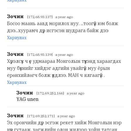
Хариулах
Зочин
[172.68.93.137] a year ago
Босоо маань аавд морилох нуу. ...тоогүй юм болж
дээ...хуурамч дүр исгэсэн шудрага байж дээ
Хариулах
Зочин
[172.68.93.139] a year ago
Хүрэлсүх ч үе удмаараа Монголын түүхэнд хараагдах
муу бүхнийг хийдэг адгийн увайгүй муу ёрын
ерөнхийлөгч болж үлдлээ. МАН ч ялгаагүй .
Хариулах
Зочин
[172.69.252.166] a year ago
YAG unen
Зочин
[172.69.252.171] a year ago
Эх орончийн дүр эсгэж рекет хийж Монголын нэр
нүүр гутааж, хөгжлийн олон жилээр хойш татсан