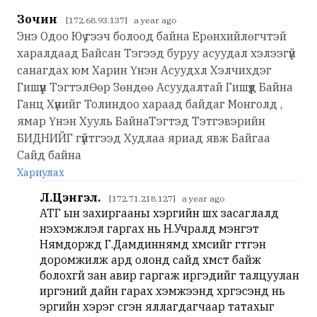
Зочин
[172.68.93.137] a year ago
Энэ Одоо Юү гээч болоод байна Eрөнхийлөгчтэй
харалдаад Байсан Тэгээд буруу асуудал хэлээгүй
санагдах юм Харин Үнэн Асуудхл Хэлчихдэг
Гишүүн ТэгтэлӨөр Зөндөө Асуудалтай Гишүүд Байна
Ганц Хүнийг Толиндоо хараад байдаг Монголд ,
ямар Үнэн Хууль БайнаТэгтэд Тэтгэвэрийн
БИДНИЙГ гүйтгээд Худлаа яриад явж Байгаа
Сайд байна
Хариулах
Л.Цэнгэл.
[172.71.218.127] a year ago
АТГ ын захиргааны хэргийн шүүх засаглалд
нэхэмжлэл гаргах нь Н.Учралд мэнгэт
Нямдоржд Г.Дамдиннямд хүмүүсийг гүтгэн
доромжилж ард олонд сайд хүмүүст байж
болохгүй зан авир гаргаж иргэдийг талцуулан
иргэний дайн гарах хэмжээнд хүргэсэнд нь
эрүүгийн хэрэг үүсгэн яллагдагчаар татахыг