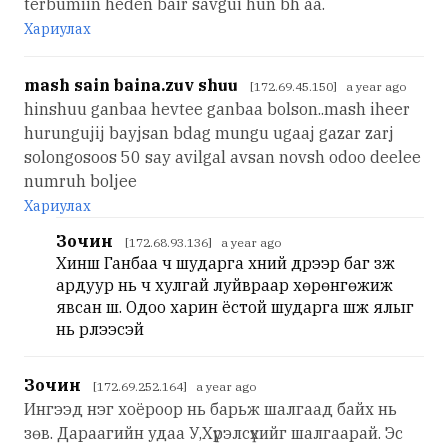
terbumiin heden bair savgui hun bh aa.
Хариулах
mash sain baina.zuv shuu
[172.69.45.150] a year ago
hinshuu ganbaa hevtee ganbaa bolson..mash iheer
hurungujij bayjsan bdag mungu ugaaj gazar zarj
solongosoos 50 say avilgal avsan novsh odoo deelee
numruh boljee
Хариулах
Зочин
[172.68.93.136] a year ago
Хиншүү Ганбаа ч шударга хүний дүрээр баг зүүж
ардуур нь ч хулгай луйвраар хөрөнгөжиж
явсан шүү. Одоо харин ёстой шударга шүүж ялыг
нь үүрүүлээсэй
Зочин
[172.69.252.164] a year ago
Ингээд нэг хоёроор нь барьж шалгаад байх нь
зөв. Дараагийн удаа У,Хүрэлсүхийг шалгаарай. Эс