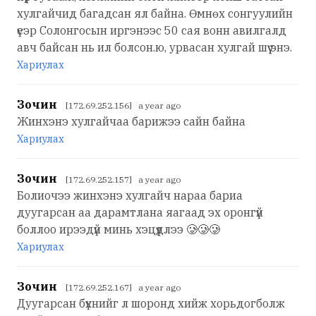
хулгайчид багадсан ял байна. Өмнөх сонгуулийн
үеэр Солонгосын иргэнээс 50 сая вонн авилгалд
авч байсан нь ил болсон.ю, урвасан хулгай шүү энэ.
Хариулах
Зочин
[172.69.252.156] a year ago
Жинхэнэ хулгайчаа барижээ сайн байна
Хариулах
Зочин
[172.69.252.157] a year ago
Болиочээ жинхэнэ хулгайч нараа бариа
дуугарсан аа дарамтлана яагаад эх оронгүй
боллоо ирээдүй минь хэцүүдлээ 🥲🥲🥲
Хариулах
Зочин
[172.69.252.167] a year ago
Дуугарсан бүхнийг л шоронд хийж хорьдогболж