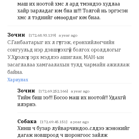
маш их ноотой хүмүүс л ард түмэндээ худлаа
хайр зарладаг юм бна шүү!!! Толгой нь эргэсэн
хүмүүс л тэднийг өмөөрдөг юм бнаа.
Зочин
[172.68.93.139] a year ago
С.Ганбаатарыг их л гүтгэж, ерөнхийлөгчийн
сонгуульд нэр дэвшүүлэхгүй болгох оролдлогыг
У.Хүрэлсүх эрх мэдлээ ашиглан, МАН-ын
засаглалаа хамгаалахын тулд чармайн ажиллаж
байна.
Хариулах
Зочин
[172.69.252.166] a year ago
Тийм биш ээ!!! Босоо маш их ноотой!! Удахгүй
илэрнэ.
Собака
[172.69.45.151] a year ago
Хиншүү ч бузар луйварчиндоо..сүүлдээ жэнокийг
дагаж новшроод ч шоронгоос зайлж