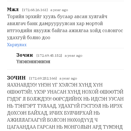
Мжл
[172.68.26.161] a year ago
Торийн эрхийг хууль бусаар авсан хулгайч
авилгач банк дамрууруулсан хар мортой
итгээдийн явуулж байгаа ажилгаа хойд солонгос
удахгуй болно доо
Хариулах
Зочин
[172.69.45.152] a year ago
Үнэнэнүнэнүнэн
ЗОЧИН
[172.69.252.166] a year ago
ЯАХНАВДЭЭ! ҮНЭН ҮГ ХЭЛСЭН ХҮНД ХҮН
ӨШӨӨТЭЙ!, ҮХЭР УНАСАН ХҮНД НОХОЙ ӨШӨӨТЭЙ
ГЭДЭГ Л БОЛЖДЭЭ! ӨӨРСДИЙНХ НЬ ИДСЭН УУСАН
НЬ ТЭНГЭРТ ТУЛААД, УДАХГҮЙ ГЭСГЭЭЛ НЬ ИРЭХ
ДӨХСӨН БАЙХАД, ИЧИХ БУЛЧИРХАЙ НЬ
АЖИЛЛАГААГҮЙ БОЛСОН НӨХӨДҮҮД Ч
ЦАГААНДАА ГАРСАН НЬ МОНГОЛЫН АРД ТҮМЭНД