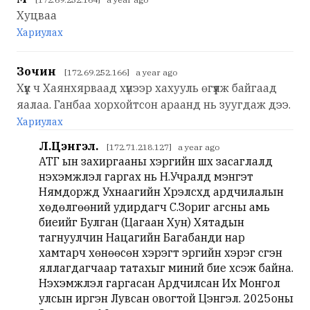
Хуцваа
Хариулах
Зочин
[172.69.252.166] a year ago
Хүүк ч Хаянхярваад хүнээр хахууль өгүүлж байгаад
яалаа. Ганбаа хорхойтсон араанд нь зуугдаж дээ.
Хариулах
Л.Цэнгэл.
[172.71.218.127] a year ago
АТГ ын захиргааны хэргийн шүүх засаглалд
нэхэмжлэл гаргах нь Н.Учралд мэнгэт
Нямдоржд Ухнаагийн Хүрэлсүхд ардчилалын
хөдөлгөөний удирдагч С.Зориг агсны амь
биеийг Булган (Цагаан Хун) Хятадын
тагнуулчин Нацагийн Багабанди нар
хамтарч хөнөөсөн хэрэгт эрүүгийн хэрэг үүсгэн
яллагдагчаар татахыг миний бие хүсэж байна.
Нэхэмжлэл гаргасан Ардчилсан Их Монгол
улсын иргэн Лувсан овогтой Цэнгэл. 2025оны