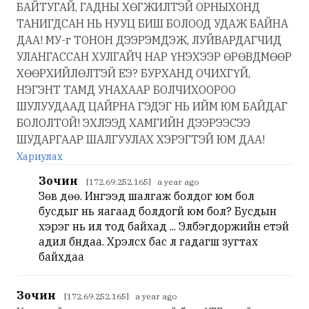
БАЙТУГАЙ, ГАДНЫ ХӨГЖИЛТЭЙ ОРНЫХОНД
ТАНИГДСАН НЬ НУУЦ БИШ БОЛООД УДАЖ БАЙНА
ДАА! МУ-г ТОНОН ДЭЭРЭМДЭЖ, ЛУЙВАРДАГЧИД
УЛАНГАССАН ХУЛГАЙЧ НАР ҮНЭХЭЭР ӨРӨВДМӨӨР
ХӨӨРХИЙЛӨЛТЭЙ ЕЭ? БУРХАНД ОЧИХГҮЙ,
НЭГЭНТ ТАМД УНАХААР БОЛЧИХООРОО
ШУЛУУДААД ЦАЙРНА ГЭДЭГ НЬ ИЙМ ЮМ БАЙДАГ
БОЛОЛТОЙ! ЭХЛЭЭД ХАМГИЙН ДЭЭРЭЭСЭЭ
ШУДАРГААР ШАЛГУУЛАХ ХЭРЭГТЭЙ ЮМ ДАА!
Хариулах
Зочин
[172.69.252.165] a year ago
Зөв дөө. Ингээд шалгаж болдог юм бол
бусдыг нь яагаад болдогүй юм бол? Бусдын
хэрэг нь ил тод байхад ... Элбэгдоржийн үетэй
адил бндаа. Хүрэлсүх бас л гадагш зугтах
байхдаа
Зочин
[172.69.252.165] a year ago