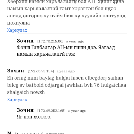
Хөөрхий намын харьяалалгүй бол АТГ хүчийг үзүүлнэ
намын харьяалалтай гэмт хэрэгтэн бол нүдээ
аниад өнгөрнө хулгайч биш хүн хуулийн лантуунд
цохиулна
Хариулах
Зочин
[172.70.215.80] a year ago
Фэншү Ганбаатар АН-ын гишүүн дээ. Яагаад
намын харьяалалгүй гэж
Зочин
[172.68.93.134] a year ago
Eh ornig mini baylag hulgai hisen elbegdorj saihan
bileg sv batbold odjargal jawhlan bvh 76 hulgaichaa
shalgaich nowsh
Хариулах
Зочин
[172.69.252.165] a year ago
Яг үнэн хэллээ.
М
[172.69.252.164] a year ago