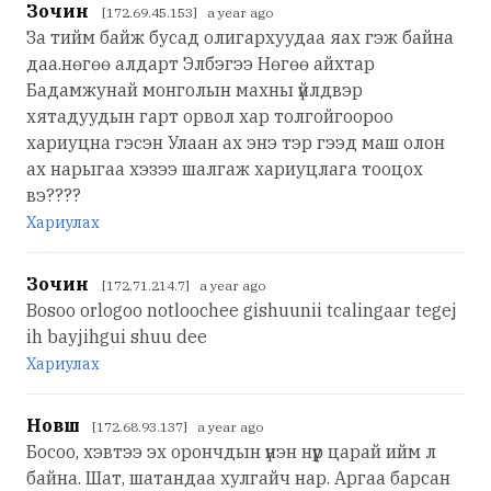
Зочин
[172.69.45.153] a year ago
За тийм байж бусад олигархуудаа яах гэж байна
даа.нөгөө алдарт Элбэгээ Нөгөө айхтар
Бадамжунай монголын махны үйлдвэр
хятадуудын гарт орвол хар толгойгоороо
хариуцна гэсэн Улаан ах энэ тэр гээд маш олон
ах нарыгаа хэзээ шалгаж хариуцлага тооцох
вэ????
Хариулах
Зочин
[172.71.214.7] a year ago
Bosoo orlogoo notloochee gishuunii tcalingaar tegej
ih bayjihgui shuu dee
Хариулах
Новш
[172.68.93.137] a year ago
Босоо, хэвтээ эх орончдын үнэн нүүр царай ийм л
байна. Шат, шатандаа хулгайч нар. Аргаа барсан