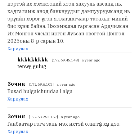
нэртэй их хэмжээний хээл хахууль авсанд нь,
хадгаламж анод банкнуудыг дампууруулсанд нь
эрүүгийн хэрэг үүсгэн яллагдагчаар татахыг миний
бие хүсэж байна. Нэхэмжлэл гаргасан Ардчилсан
Их Монгол улсын иргэн Лувсан овогтой Цэнгэл.
2025оны 8-р сарын 10.
Хариулах
kkkkkkkkk
[172.69.45.149] a year ago
tenwg gulug
Зочин
[172.69.6.103] a year ago
Busad hulgaichuudaa l alga
Хариулах
Зочин
[172.69.252.167] a year ago
Ганбаатар гэгч заль мэх ихтэй олиггүй хүн дээ.
Хариулах