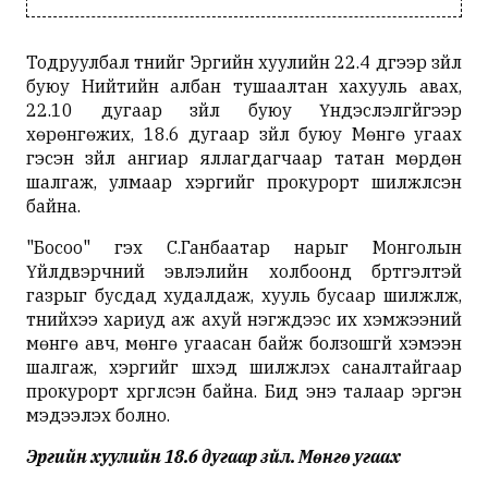
Тодруулбал түүнийг Эрүүгийн хуулийн 22.4 дүгээр зүйл
буюу Нийтийн албан тушаалтан хахууль авах,
22.10 дугаар зүйл буюу Үндэслэлгүйгээр
хөрөнгөжих, 18.6 дугаар зүйл буюу Мөнгө угаах
гэсэн зүйл ангиар яллагдагчаар татан мөрдөн
шалгаж, улмаар хэргийг прокурорт шилжүүлсэн
байна.
"Босоо" гэх С.Ганбаатар нарыг Монголын
Үйлдвэрчний эвлэлийн холбоонд бүртгэлтэй
газрыг бусдад худалдаж, хууль бусаар шилжүүлж,
түүнийхээ хариуд аж ахуй нэгжүүдээс их хэмжээний
мөнгө авч, мөнгө угаасан байж болзошгүй хэмээн
шалгаж, хэргийг шүүхэд шилжүүлэх саналтайгаар
прокурорт хүргүүлсэн байна. Бид энэ талаар эргэн
мэдээлэх болно.
Эрүүгийн хуулийн 18.6 дугаар зүйл. Мөнгө угаах