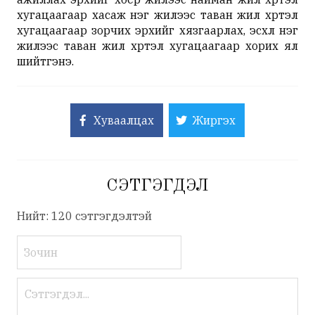
хугацаагаар хасаж нэг жилээс таван жил хүртэл
хугацаагаар зорчих эрхийг хязгаарлах, эсхүл нэг
жилээс таван жил хүртэл хугацаагаар хорих ял
шийтгэнэ.
Хуваалцах
Жиргэх
СЭТГЭГДЭЛ
Нийт: 120 сэтгэгдэлтэй