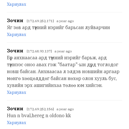
Хариулах
Зочин
[172.69.252.171] a year ago
Яг зөв ард түмний нэрийг барьсан луйварчин
Хариулах
Зочин
[172.68.93.137] a year ago
Бүр анхнаасаа ард түмний нэрийг барьж, ард
түмнээс оноо авах гэж "баатар"-ын дүрд тоглодог
новш байсан. Анхнаасаа л элдэв новшийн аргаар
мөнгө хөөцөлддөг байсан нөхөр олон хууль бус,
хувийн эрх ашигийнхаа төлөө юм хийсэн.
Хариулах
Зочин
[172.69.252.156] a year ago
Hun n bval,hereg n oldono kk
Хариулах