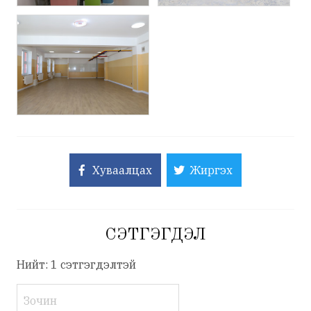
Хуваалцах
Жиргэх
СЭТГЭГДЭЛ
Нийт: 1 сэтгэгдэлтэй