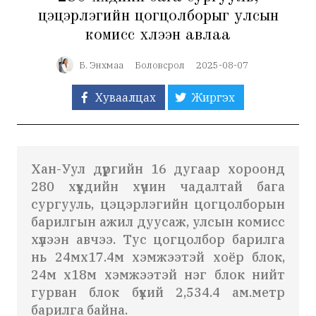
цэцэрлэгийн цогцолборыг улсын
комисс хүлээн авлаа
Б. Энхмаа
Боловсрол
2025-08-07
Хуваалцах
Жиргэх
Хан-Уул дүүргийн 16 дугаар хороонд
280 хүүхдийн хүчин чадалтай бага
сургууль, цэцэрлэгийн цогцолборын
барилгын ажил дуусаж, улсын комисс
хүлээн авчээ. Тус цогцолбор барилга
нь 24мх17.4м хэмжээтэй хоёр блок,
24м х18м хэмжээтэй нэг блок нийт
гурван блок бүхий 2,534.4 ам.метр
барилга байна.