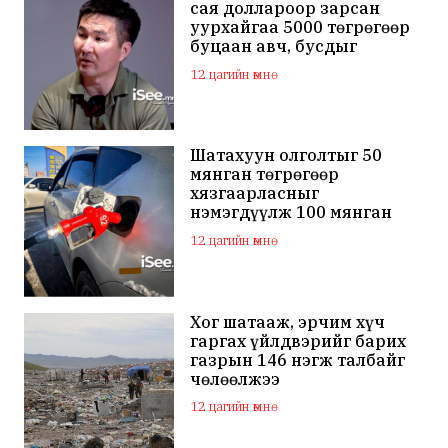
сая доллароор зарсан
уурхайгаа 5000 төгрөгөөр
буцаан авч, бусдыг
залилсан Ө.Ганзоригийн
12 цагийн өмнө
өмгөөлөгч ёс зүйгүйгээр
бусдын нэр хүндэд
халдаж, худал мэдээлэл
тараалаа
Шатахуун олголтыг 50
мянган төгрөгөөр
хязгаарласныг
нэмэгдүүлж 100 мянган
төгрөгт хүргэхээр судалж
12 цагийн өмнө
байна
Хог шатааж, эрчим хүч
гаргах үйлдвэрийг барих
газрын 146 нэгж талбайг
чөлөөлжээ
12 цагийн өмнө