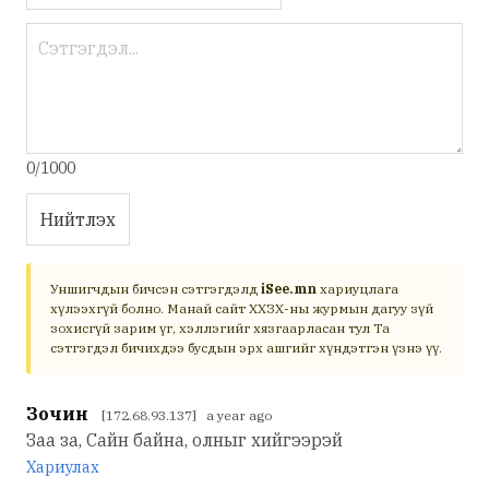
0/1000
Нийтлэх
Уншигчдын бичсэн сэтгэгдэлд
iSee.mn
хариуцлага
хүлээхгүй болно. Манай сайт ХХЗХ-ны журмын дагуу зүй
зохисгүй зарим үг, хэллэгийг хязгаарласан тул Та
сэтгэгдэл бичихдээ бусдын эрх ашгийг хүндэтгэн үзнэ үү.
Зочин
[172.68.93.137] a year ago
Заа за, Сайн байна, олныг хийгээрэй
Хариулах