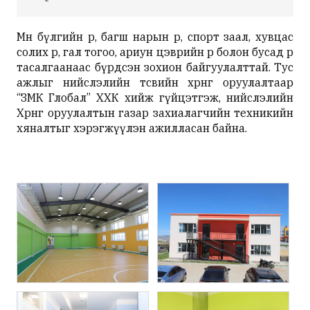
Мөн бүлгийн өрөө, багш нарын өрөө, спорт заал, хувцас
солих өрөө, гал тогоо, ариун цэврийн өрөө болон бусад өрөө
тасалгаанаас бүрдсэн зохион байгуулалттай. Тус
ажлыг нийслэлийн төсвийн хөрөнгө оруулалтаар
“ЗМК Глобал” ХХК хийж гүйцэтгэж, нийслэлийн
Хөрөнгө оруулалтын газар захиалагчийн техникийн
хяналтыг хэрэгжүүлэн ажилласан байна.