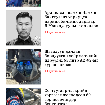
Ардчилсан намын Намын
байгуулалт хариуцсан
нарийн бичгийн даргаар
Д.Мөнхчулууныг томиллоо
11 цагийн өмнө
Шатахуун дамлан
борлуулсан хоёр зөрчлийг
илрүүлж, 65 литр АИ-92-ыг
хураан авчээ
11 цагийн өмнө
Согтуугаар тээврийн
хэрэгсэл жолоодсон 69
зөрчил өчигдөр
бүртгэгджээ