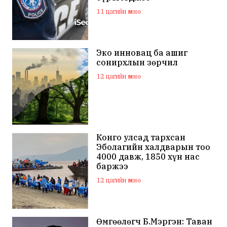
11 цагийн өмнө
Эко инновац ба ашиг
сонирхлын зөрчил
12 цагийн өмнө
Конго улсад тархсан
Эболагийн халдварын тоо
4000 давж, 1850 хүн нас
баржээ
12 цагийн өмнө
Өмгөөлөгч Б.Мэргэн: Таван