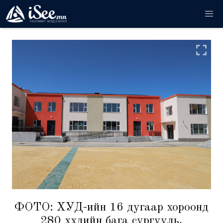
ФОТО: ХУД-ийн 16 дугаар хороонд
280 хүүхдийн бага сургууль,