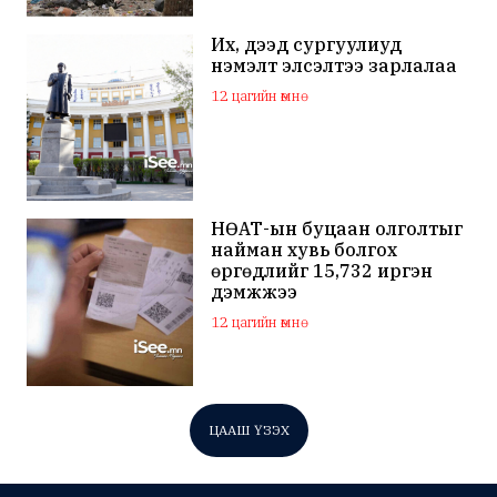
Их, дээд сургуулиуд
нэмэлт элсэлтээ зарлалаа
12 цагийн өмнө
НӨАТ-ын буцаан олголтыг
найман хувь болгох
өргөдлийг 15,732 иргэн
дэмжжээ
12 цагийн өмнө
ЦААШ ҮЗЭХ