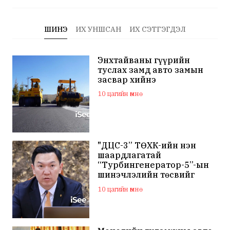
ШИНЭ
ИХ УНШСАН
ИХ СЭТГЭГДЭЛ
Энхтайваны гүүрийн
туслах замд авто замын
засвар хийнэ
10 цагийн өмнө
"ДЦС-3” ТӨХК-ийн нэн
шаардлагатай
“Турбингенератор-5”-ын
шинэчлэлийн төсвийг
шийдвэрлэхээр болов
10 цагийн өмнө