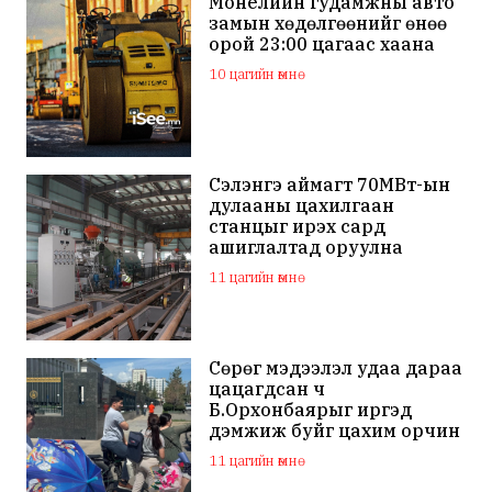
Монелийн гудамжны авто
замын хөдөлгөөнийг өнөө
орой 23:00 цагаас хаана
10 цагийн өмнө
Сэлэнгэ аймагт 70МВт-ын
дулааны цахилгаан
станцыг ирэх сард
ашиглалтад оруулна
11 цагийн өмнө
Сөрөг мэдээлэл удаа дараа
цацагдсан ч
Б.Орхонбаярыг иргэд
дэмжиж буйг цахим орчин
дахь сэтгэгдэл харууллаа
11 цагийн өмнө