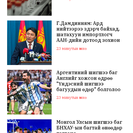
Г.Дамдинням: Ард
нийтээрээ зүдэрч байхад,
шатахуун импортлогч
ААН-үүдийн дотоод зохион
байгуулалтаа
23 минутын өмнө
сайжруулаач
Аргентиний шигшээ баг
Английг хожсон өдрөө
"Үндэсний шигшээ
багуудын өдөр" болголоо
23 минутын өмнө
Монгол Улсын шигшээ баг
БНХАУ-ын багтай өнөөдөр