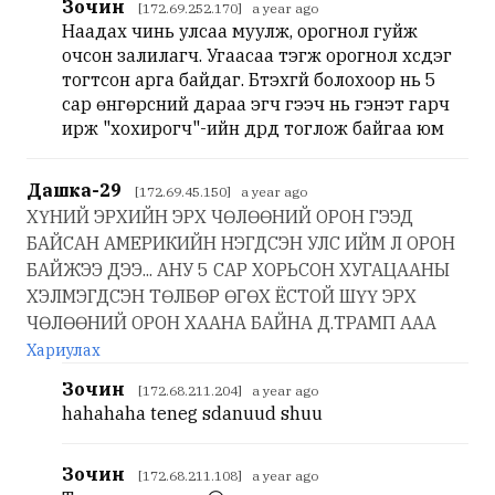
Зочин
[172.69.252.170] a year ago
Наадах чинь улсаа муулж, орогнол гуйж
очсон залилагч. Угаасаа тэгж орогнол хүсдэг
тогтсон арга байдаг. Бүтэхгүй болохоор нь 5
сар өнгөрсний дараа эгч гээч нь гэнэт гарч
ирж "хохирогч"-ийн дүрд тоглож байгаа юм
Дашка-29
[172.69.45.150] a year ago
ХҮНИЙ ЭРХИЙН ЭРХ ЧӨЛӨӨНИЙ ОРОН ГЭЭД
БАЙСАН АМЕРИКИЙН НЭГДСЭН УЛС ИЙМ Л ОРОН
БАЙЖЭЭ ДЭЭ... АНУ 5 САР ХОРЬСОН ХУГАЦААНЫ
ХЭЛМЭГДСЭН ТӨЛБӨР ӨГӨХ ЁСТОЙ ШҮҮ ЭРХ
ЧӨЛӨӨНИЙ ОРОН ХААНА БАЙНА Д.ТРАМП ААА
Хариулах
Зочин
[172.68.211.204] a year ago
hahahaha teneg sdanuud shuu
Зочин
[172.68.211.108] a year ago