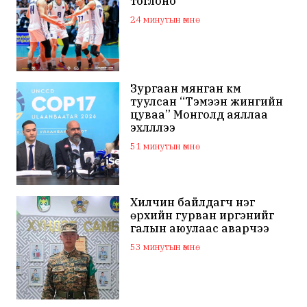
тоглоно
24 минутын өмнө
Зургаан мянган км
туулсан “Тэмээн жингийн
цуваа” Монголд аяллаа
эхлүүллээ
51 минутын өмнө
Хилчин байлдагч нэг
өрхийн гурван иргэнийг
галын аюулаас аварчээ
53 минутын өмнө