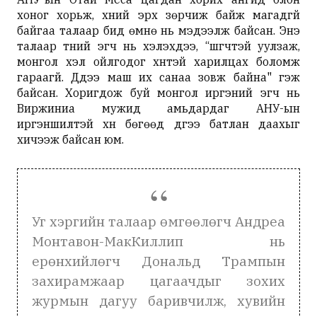
хоног хорьж, хүний эрх зөрчиж байж магадгүй
байгаа талаар бид өмнө нь мэдээлж байсан. Энэ
талаар түүний эгч нь хэлэхдээ, “шүүгчтэй уулзаж,
монгол хэл ойлгодог хүнтэй харилцах боломж
гараагүй. Дүүдээ маш их санаа зовж байна" гэж
байсан. Хоригдож буй монгол иргэний эгч нь
Виржиниа мужид амьдардаг АНУ-ын
иргэншилтэй хүн бөгөөд дүүгээ батлан даахыг
хичээж байсан юм.
Уг хэргийн талаар өмгөөлөгч Андреа
Монтавон-МакКиллип нь
ерөнхийлөгч Дональд Трампын
захирамжаар цагаачдыг зохих
журмын дагуу баривчилж, хувийн