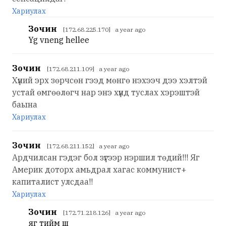
Хариулах
Зочин
[172.68.225.170] a year ago
Yg vneng hellee
Зочин
[172.68.211.109] a year ago
Хүний эрх зөрчсөн гээд мөнгө нэхээч дээ хэлтэй
устай өмгөөлөгч нар энэ хүнд туслах хэрэштэй
баына
Хариулах
Зочин
[172.68.211.152] a year ago
Ардчилсан гэдэг бол зүгээр нэршил төдий!!! Яг
Америк доторх амьдрал хагас коммунист+
капиталист улсдаа!!
Хариулах
Зочин
[172.71.218.126] a year ago
яг тийм шүү