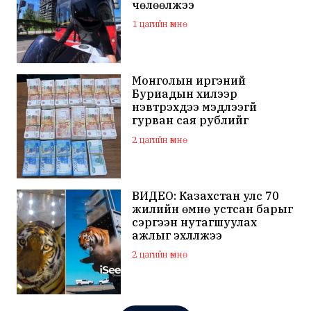
чөлөөлжээ
1 цагийн өмнө
Монголын иргэний
Буриадын хилээр
нэвтрэхдээ мэдүүлээгүй
гурван сая рублийг
хураажээ
2 цагийн өмнө
ВИДЕО: Казахстан улс 70
жилийн өмнө устсан барыг
сэргээн нутагшуулах
ажлыг эхлүүлжээ
2 цагийн өмнө