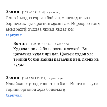
Зочин
[172.68.211.214] a year ago
Өмнө 1 мэдээ гарсан байсан, монголд очвол
баривчлах тул орогнол хүссэн гэж. Мөрөөрөө тэнд
амьдрахгүй, худлаа яриад явдаг юм
Хариулах
Зочин
[172.68.211.152] a year ago
Худлаа ярихгүй бол орогнол өгөхгүй ! Бүх
цагаачид худал ярьдаг. Цөөхөн хэдэн улс
төрийн болон дайны цагаачид үнэн, Ихэнх нь
худал.
Зочин
[162.158.193.219] a year ago
Манайхан жүжээд тэнэгтсэн бхоо. Монголоос улс
төрийн оргонол хүсэх боломжгүй
Хариулах