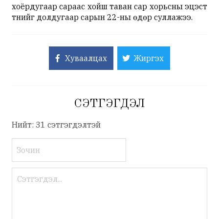
хоёрдугаар сараас хойш таван сар хорьсны эцэст
түүнийг долдугаар сарын 22-ны өдөр суллажээ.
Хуваалцах
Жиргэх
СЭТГЭГДЭЛ
Нийт: 31 сэтгэгдэлтэй