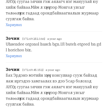
АНУд суугаа элчин гэж аялагч нэг мануухай юу
хийж байваа.Мйм л хүмүүсээр Монгол улсыг
төлөөлүүлж гадаад орондбайнаагналын журмаар
суулгаж байна.
Хариулах
Зочин
[172.69.252.166] a year ago
Uhsendee orgonol husch bgn..Ul buteh etgeed bn gd
l horichoo biz..
Хариулах
Зочин
[172.69.45.152] a year ago
Бах Эрдэнэ мэтийн хүмүүс консулиар сууж байхад
яаж иргэдээ хамгаалах вэ дээ 5сар болоход
АНУд суугаа элчин гэж аялагч нэг мануухай юу
хийж байваа.Мйм л хүмүүсээр Монгол улсыг
төлөөлүүлж гадаад орондбайнаагналын журмаар
суулгаж байна.