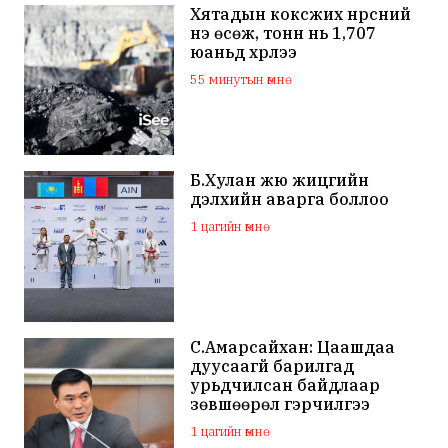
Хятадын коксжих нүүрсний
үнэ өсөж, тонн нь 1,707
юаньд хүрлээ
55 минутын өмнө
Б.Хулан жюү жицүгийн
дэлхийн аварга боллоо
1 цагийн өмнө
С.Амарсайхан: Цаашдаа
дуусаагүй барилгад
урьдчилсан байдлаар
зөвшөөрөл гэрчилгээ
олгохгүй байхаар зохион
1 цагийн өмнө
байгуулалт хийж