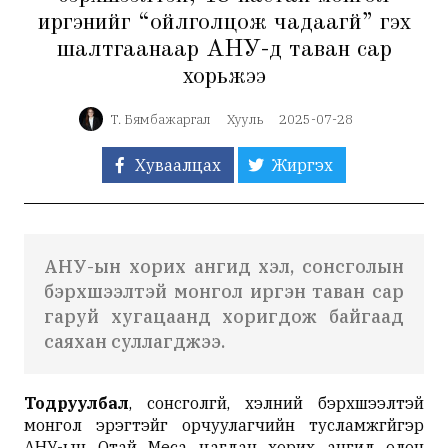
иргэнийг “ойлголцож чадаагүй” гэх
шалтгаанаар АНУ-д таван сар
хорьжээ
Т. Бямбажаргал
Хууль
2025-07-28
Хуваалцах
Жиргэх
АНУ-ын хорих ангид хэл, сонсголын
бэрхшээлтэй монгол иргэн таван сар
гаруй хугацаанд хоригдож байгаад
саяхан суллагджээ.
Тодруулбал
, сонсголгүй, хэлний бэрхшээлтэй
монгол эрэгтэйг орчуулагчийн тусламжгүйгэр
АНУ-ын Отай Меса цагдан хорих ангид олон