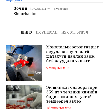
Зочин
[172.68.211.74] a year ago
Shuurhai bn
ШИНЭ
ИХ УНШСАН
ИХ СЭТГЭГДЭЛ
Монополын эсрэг газрыг
асуудлаас зугтаалгүй
шатахуун дамлан зарж
буй асуудалд хяналт
тавихыг үүрэгджээ
9 минутын өмнө
Эм шинжлэх лаборатори
359 нэр төрлийн химийн
бодис ашиглах тусгай
зөвшөөрөл авчээ
16 минутын өмнө