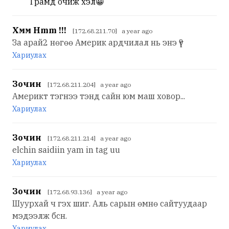
Трамд очиж хэл😀
Хмм Hmm !!!
[172.68.211.70] a year ago
За арай2 нөгөө Америк ардчилал нь энэ үү?
Хариулах
Зочин
[172.68.211.204] a year ago
Америкт тэгнээ тэнд сайн юм маш ховор...
Хариулах
Зочин
[172.68.211.214] a year ago
elchin saidiin yam in tag uu
Хариулах
Зочин
[172.68.93.136] a year ago
Шуурхай ч гэх шиг. Аль сарын өмнө сайтуудаар
мэдээлж бсн.
Хариулах