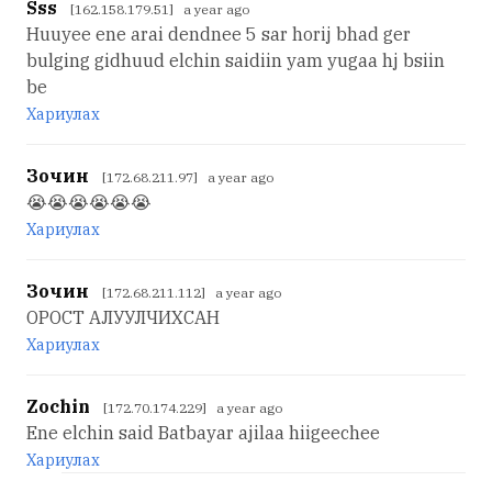
Sss
[162.158.179.51] a year ago
Huuyee ene arai dendnee 5 sar horij bhad ger
bulging gidhuud elchin saidiin yam yugaa hj bsiin
be
Хариулах
Зочин
[172.68.211.97] a year ago
😭😭😭😭😭😭
Хариулах
Зочин
[172.68.211.112] a year ago
ОРОСТ АЛУУЛЧИХСАН
Хариулах
Zochin
[172.70.174.229] a year ago
Ene elchin said Batbayar ajilaa hiigeechee
Хариулах