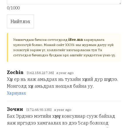
0/1000
Нийтлэх
Уншигчдын бичсэн сэтгэгдэлд
iSee.mn
хариуцлага
хүлээхгүй болно. Манай сайт ХХЗХ-ны журмын дагуу зүй
зохисгүй зарим үг, хэллэгийг хязгаарласан тул Та
сэтгэгдэл бичихдээ бусдын эрх ашгийг хүндэтгэн үзнэ үү.
Zochin
[162.158.217.38] a year ago
Хүн ер нь яаж амьдрах нь тухайн хүний дур шүү дээ.
Монголд хүн амьдрах нөхцөл байна уу.
Хариулах
Зочин
[172.68.93.135] a year ago
Бах Эрдэнэ мэтийн хүмүүс консулиар сууж байхад
яаж иргэдээ хамгаалах вэ дээ 5сар болоход