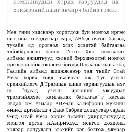
компаниудын хорих газруудад их
хэмжээний ашиг авчирч байна гэжээ.
Мөн түүний хэлснээр хоригдож буй монгол иргэн
энэ оны хоёрдугаар сард АНУ-д очсон бөгөөд
тухайн үед орогнол хүсэх хүсэлтэй байгаагаа
тайлбарласан байна. Гэтэл Хил хамгаалах
албаны ажилтнууд хэлний бэрхшээлтэй монгол
иргэнтэй ойлголцоогүй бөгөөд Цагаачлалын алба,
Гаалийн албанд шилжүүлснээр тэд түүнийг Отай
Меса хорих төвд аваачсан аж. Тус улсын
ерөнхийлөгч Д.Трампын шинэ зарлигуудын нэг
нь "Бусад улсын иргэнийг улсуудыг
түрэмгийллээс хамгаалах баталгаа"-г хассан
явдал юм.
Улмаар АНУ-ын Калифорни мужийн
өмнөд дүүргийн шүүгч Дана Сабрав долдугаар сарын
9-нд Отай Меса хорих төвийн удирдлагуудад
монгол иргэн н.Авирмэдэд монгол дохионы
хэлээр орчуулагч өгөхийг үүрэг болгож улмаар