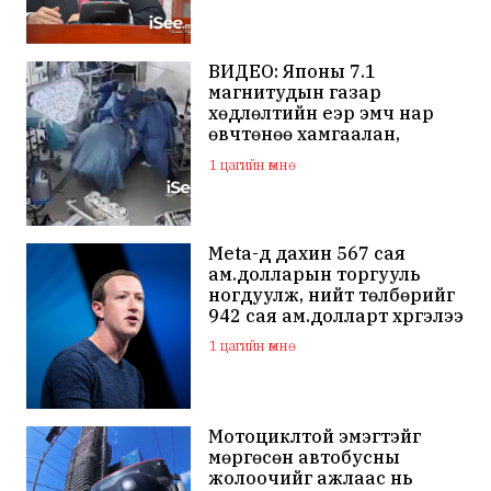
ажиллана
ВИДЕО: Японы 7.1
магнитудын газар
хөдлөлтийн үеэр эмч нар
өвчтөнөө хамгаалан,
хагалгаагаа үргэлжлүүлжээ
1 цагийн өмнө
Meta-д дахин 567 сая
ам.долларын торгууль
ногдуулж, нийт төлбөрийг
942 сая ам.долларт хүргэлээ
1 цагийн өмнө
Мотоциклтой эмэгтэйг
мөргөсөн автобусны
жолоочийг ажлаас нь