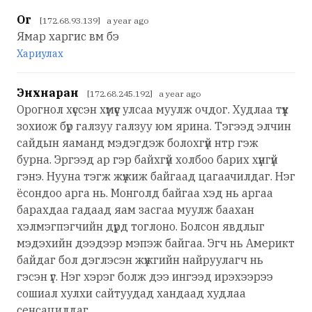
Ог
[172.68.93.139] a year ago
Ямар харгис вм бэ
Хариулах
Энхнаран
[172.68.245.192] a year ago
Орогнол хүссэн хүмүүс улсаа муулж очдог. Худлаа түүх
зохиож бүр галзуу галзуу юм ярина. Тэгээд элчин
сайдын яаманд мэдэгдэж болохгүй нтр гэж
бурна. Эргээд ар гэр байхгүй холбоо барих хүнгүй
гэнэ. Нууна тэгж жүжиж байгаад цагаачилдаг. Нэг
ёсондоо арга нь. Монголд байгаа хэд нь аргаа
барахдаа гадаад яам засгаа муулж баахан
хэлмэгпэгчийн дүрд тоглоно. Болсон явдлыг
мэдэхийн дээдээр мэпэж байгаа. Эгч нь Америкт
байдаг бол дэглэсэн жүжгийн найруулагч нь
гэсэн үг. Нэг хэрэг болж дээ ингээд ирэхээрээ
сошиал хулхи сайтуудад хандаад худлаа
сенсацилдаг.