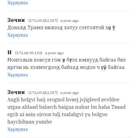
Хариулах
Зочин
[172.69.252.157] a year ago
Доналд Трамп нилээд хатуу сэтгэлтэй хүн үү?
Хариулах
Н
[172.68.93.132] a year ago
Монголын консул гэж үл бүтэх юмнууд байгаа биз
иргэн нь хэлмэгдээд байхад мэдээ ч үгүй байгаа.
Хариулах
Зочин
[172.69.252.157] a year ago
Angli helgvi baij orognol hvsej jvjigleed svvldee
utgaa aldaad balarch baigaa nuhur bn haha Tsaad
egch ni sain oiroos tulj tuslahgvi yu bolgoo
haychihsan yumbe
Хариулах