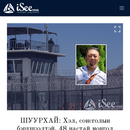
ШУУРХАЙ: Хэл, сонсголын
бэрхшээлтэй, 48 настай монгол