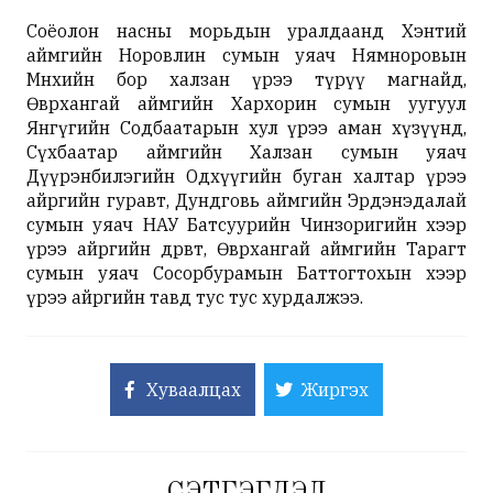
Соёолон насны морьдын уралдаанд Хэнтий
аймгийн Норовлин сумын уяач Нямноровын
Мөнхийн бор халзан үрээ түрүү магнайд,
Өвөрхангай аймгийн Хархорин сумын уугуул
Янгүгийн Содбаатарын хул үрээ аман хүзүүнд,
Сүхбаатар аймгийн Халзан сумын уяач
Дүүрэнбилэгийн Одхүүгийн буган халтар үрээ
айргийн гуравт, Дундговь аймгийн Эрдэнэдалай
сумын уяач НАУ Батсуурийн Чинзоригийн хээр
үрээ айргийн дөрөвт, Өвөрхангай аймгийн Тарагт
сумын уяач Сосорбурамын Баттогтохын хээр
үрээ айргийн тавд тус тус хурдалжээ.
Хуваалцах
Жиргэх