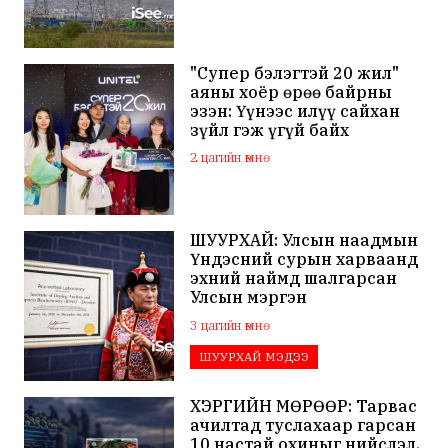
"Супер бэлэгтэй 20 жил"
аяны хоёр өрөө байрны
эзэн: Үүнээс илүү сайхан
зүйл гэж үгүй байх
2 цагийн өмнө
ШУУРХАЙ: Улсын наадмын
Үндэсний сурын харваанд
эхний наймд шалгарсан
Улсын мэргэн
Ч.Гандаваагаас допинг
3 цагийн өмнө
илэрчээ
ШУУРХАЙ МЭДЭЭ
ХЭРГИЙН МӨРӨӨР: Тарвас
ачилтад туслахаар гарсан
10 настай охиныг нийслэл,