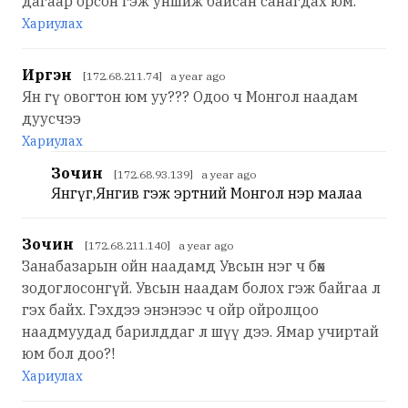
дагаар орсон гэж уншиж байсан санагдах юм.
Хариулах
Иргэн
[172.68.211.74] a year ago
Ян гү овогтон юм уу??? Одоо ч Монгол наадам
дуусчээ
Хариулах
Зочин
[172.68.93.139] a year ago
Янгүг,Янгив гэж эртний Монгол нэр малаа
Зочин
[172.68.211.140] a year ago
Занабазарын ойн наадамд Увсын нэг ч бөх
зодоглосонгүй. Увсын наадам болох гэж байгаа л
гэх байх. Гэхдээ энэнээс ч ойр ойролцоо
наадмуудад барилддаг л шүү дээ. Ямар учиртай
юм бол доо?!
Хариулах