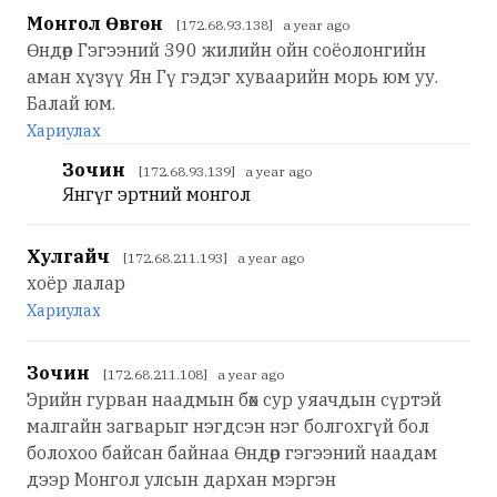
Монгол Өвгөн
[172.68.93.138] a year ago
Өндөр Гэгээний 390 жилийн ойн соёолонгийн
аман хүзүү Ян Гү гэдэг хуваарийн морь юм уу.
Балай юм.
Хариулах
Зочин
[172.68.93.139] a year ago
Янгүг эртний монгол
Хулгайч
[172.68.211.193] a year ago
хоёр лалар
Хариулах
Зочин
[172.68.211.108] a year ago
Эрийн гурван наадмын бөх сур уяачдын сүртэй
малгайн загварыг нэгдсэн нэг болгохгүй бол
болохоо байсан байнаа Өндөр гэгээний наадам
дээр Монгол улсын дархан мэргэн