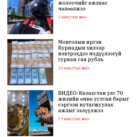
жолоочийг ажлаас
чөлөөлжээ
3 минутын өмнө
Монголын иргэн
Буриадын хилээр
нэвтрэхдээ мэдүүлээгүй
гурван сая рубль
хураалгажээ
28 минутын өмнө
ВИДЕО: Казахстан улс 70
жилийн өмнө устсан барыг
сэргээн нутагшуулах
ажлыг эхлүүлжээ
59 минутын өмнө