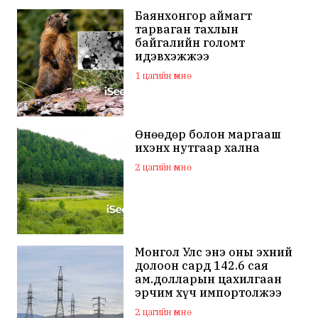
Баянхонгор аймагт
тарваган тахлын
байгалийн голомт
идэвхэжжээ
1 цагийн өмнө
Өнөөдөр болон маргааш
ихэнх нутгаар хална
2 цагийн өмнө
Монгол Улс энэ оны эхний
долоон сард 142.6 сая
ам.долларын цахилгаан
эрчим хүч импортолжээ
2 цагийн өмнө