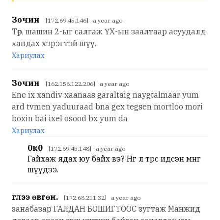
Зочин
[172.69.45.146] a year ago
Төр, шашин 2-ыг салгаж ҮХ-ын заалтаар асуудалд
хандах хэрэгтэй шүү.
Хариулах
Зочин
[162.158.122.206] a year ago
Ene ix xandiv xaanaas garaltaig naygtalmaar yum
ard tvmen yaduuraad bna gex tegsen mortloo mori
boxin bai ixel osood bx yum da
Хариулах
0к0
[172.69.45.148] a year ago
Гайхаж ядах юу байх вэ? Нөгөө л төрөөс идсэн мөнгө
шүүдээ.
үглээ өвгөн.
[172.68.211.32] a year ago
занабазар ГАЛДАН БОШИГТООС зугтаж Манжид