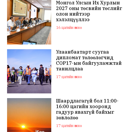
Монгол Улсын Их Хурлын
2027 оны төсвийн төслийг
олон нийтээр
хэлэлцүүллээ
16 цагийн өмнө
Улаанбаатарт суугаа
дипломат төлөөлөгчид
COP17-ын байгууламжтай
танилцлаа
17 цагийн өмнө
Шаардлагагүй бол 11:00-
16:00 цагийн хооронд
гадуур явахгүй байхыг
зөвлөлөө
17 цагийн өмнө