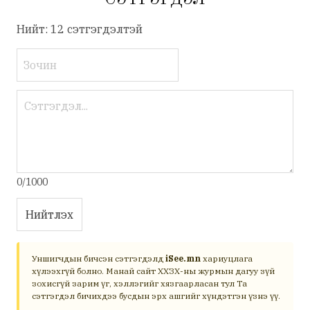
СЭТГЭГДЭЛ
Нийт: 12 сэтгэгдэлтэй
0/1000
Нийтлэх
Уншигчдын бичсэн сэтгэгдэлд
iSee.mn
хариуцлага
хүлээхгүй болно. Манай сайт ХХЗХ-ны журмын дагуу зүй
зохисгүй зарим үг, хэллэгийг хязгаарласан тул Та
сэтгэгдэл бичихдээ бусдын эрх ашгийг хүндэтгэн үзнэ үү.