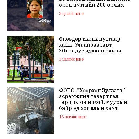
орон нутгийн 200 орчим
хүн зургаа дахь хоногтоо
3 цагийн өмнө
эрэн хайж байна
Өнөөдөр ихэнх нутгаар
халж, Улаанбаатарт
30 градус дулаан байна
3 цагийн өмнө
ФОТО: “Хөөрхөн Зулзага”
асрамжийн газарт гал
гарч, олон нохой, муурын
байр эд хогшлын хамт
шатжээ
16 цагийн өмнө