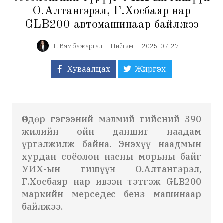
О.Алтангэрэл, Г.Хосбаяр нар
GLB200 автомашинаар байлжээ
Т. Бямбажаргал
Нийгэм
2025-07-27
Хуваалцах
Жиргэх
Өндөр гэгээний мэлмий гийсний 390
жилийн ойн даншиг наадам
үргэлжилж байна. Энэхүү наадмын
хурдан соёолон насны морьны байг
УИХ-ын гишүүн О.Алтангэрэл,
Г.Хосбаяр нар ивээн тэтгэж GLB200
маркийн мерседес бенз машинаар
байлжээ.