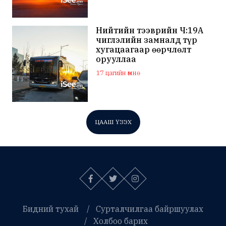
Нийтийн тээврийн Ч:19А
чиглэлийн замналд түр
хугацаагаар өөрчлөлт
орууллаа
17 цагийн өмнө
ЦААШ ҮЗЭХ
Бидний тухай
Сурталчилгаа байршуулах
Холбоо барих