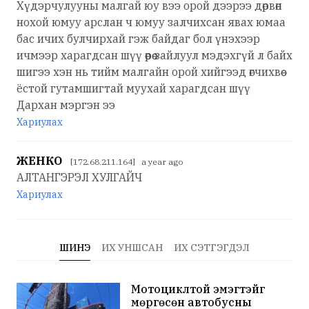
Хүдэрчулууны малгай юу вээ орой дээрээ дөрвөн
нохой юмуу арслан ч юмуу залчихсан явах юмаа
бас ичих булчирхай гэж байдаг бол үнэхээр
ичмээр харагдсан шүү өөрөө зайлуул мэдэхгүй л байх
шигээ хэн нь тийм малгайн орой хийгээд өгчихвөө
ёстой гутамшигтай муухай харагдсан шүү
Дархан мэргэн ээ
Хариулах
ЖЕНКО
[172.68.211.164] a year ago
АЛТАНГЭРЭЛ ХУЛГАЙЧ
Хариулах
ШИНЭ
ИХ УНШСАН
ИХ СЭТГЭГДЭЛ
Мотоциклтой эмэгтэйг
мөргөсөн автобусны