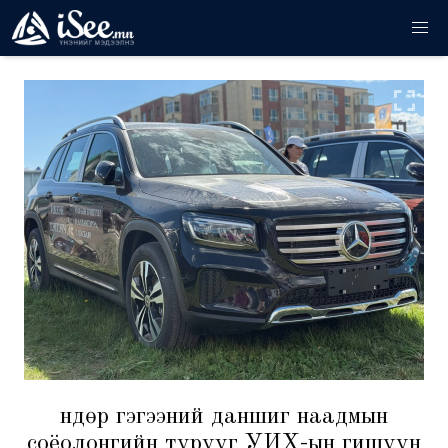
Өндөр гэгээний даншиг наадмын
соёолонгийн түрүүг УИХ-ын гишүүн