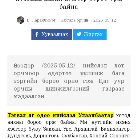
байна
Б. Наранчимэг
Байгаль орчин
2025-05-12
Хуваалцах
Жиргэх
Өнөөдөр /2025.05.12/ нийслэл хот
орчмоор өдөртөө үүлшиж бага
зэргийн бороо орно гэж Цаг уур
орчны шинжилгээний газраас
мэдээлсэн.
Тэгвэл яг одоо нийслэл Улаанбаатар
хотод
анхны бороо орж байна. Мөн нутгийн ихэнх
хэсгээр буюу Завхан, Увс, Архангай, Баянхонгор,
Дундговь, Дорноговь, Сүхбаатар, Хэнтий, Сэлэнгэ,