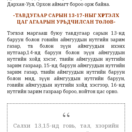
Дархан-Уул, Орхон аймагт бороо орж байна.
-ТАВДУГААР САРЫН 13-17-НЫГ ХҮРТЭЛХ
ЦАГ АГААРЫН УРЬДЧИЛСАН ТӨЛӨВ-
Тэгвэл маргааш буюу тавдугаар сарын 13-нд
баруун болон говийн аймгуудын нутгийн зарим
газар, төв болон зүүн аймгуудын ихэнх
нутгаар,14-нд баруун болон зүүн аймгуудын
нутгийн хойд хэсэг, төвийн аймгуудын нутгийн
зарим газраар, 15-нд баруун аймгуудын нутгийн
зарим газар, төвийн аймгуудын нутгийн баруун
болон өмнөд, зүүн аймгуудын нутгийн баруун,
говийн аймгуудын нутгийн хойд хэсгээр, 16-нд
нутгийн зарим газраар бороо, нойтон цас орно.
Салхи 13,15-нд говь, тал, хээрийн