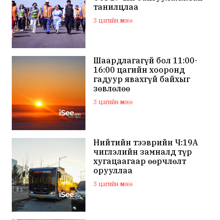
танилцлаа
3 цагийн өмнө
Шаардлагагүй бол 11:00-
16:00 цагийн хооронд
гадуур явахгүй байхыг
зөвлөлөө
3 цагийн өмнө
Нийтийн тээврийн Ч:19А
чиглэлийн замналд түр
хугацаагаар өөрчлөлт
орууллаа
3 цагийн өмнө