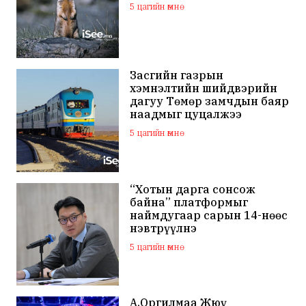
5 цагийн өмнө
Засгийн газрын
хэмнэлтийн шийдвэрийн
дагуу Төмөр замчдын баяр
наадмыг цуцалжээ
5 цагийн өмнө
“Хотын дарга сонсож
байна” платформыг
наймдугаар сарын 14-нөөс
нэвтрүүлнэ
5 цагийн өмнө
А.Оргилмаа Жюү