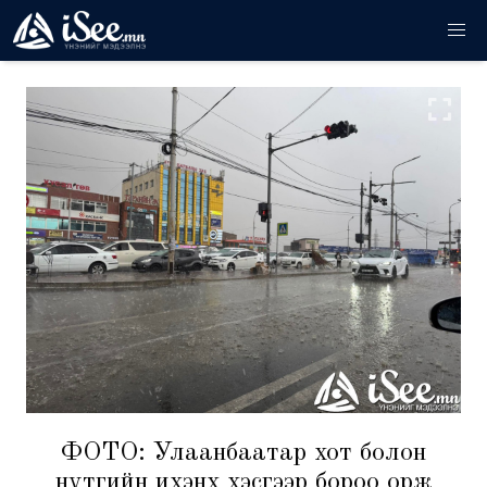
ФОТО: Улаанбаатар хот болон
нутгийн ихэнх хэсгээр бороо орж