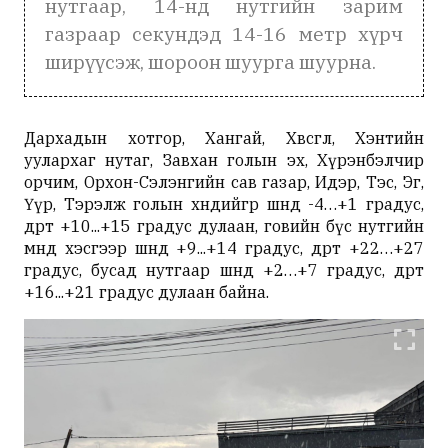
нутгаар, 14-нд нутгийн зарим
газраар секундэд 14-16 метр хүрч
ширүүсэж, шороон шуурга шуурна.
Дархадын хотгор, Хангай, Хөвсгөл, Хэнтийн
уулархаг нутаг, Завхан голын эх, Хүрэнбэлчир
орчим, Орхон-Сэлэнгийн сав газар, Идэр, Тэс, Эг,
Үүр, Тэрэлж голын хөндийгөөр шөнөдөө -4…+1 градус,
өдөртөө +10...+15 градус дулаан, говийн бүс нутгийн
өмнөд хэсгээр шөнөдөө +9...+14 градус, өдөртөө +22…+27
градус, бусад нутгаар шөнөдөө +2…+7 градус, өдөртөө
+16...+21 градус дулаан байна.