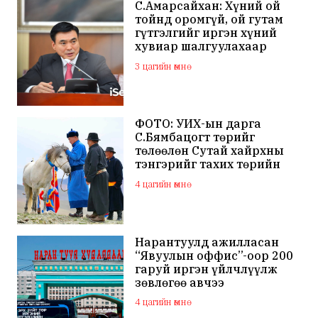
С.Амарсайхан: Хүний ой
тойнд оромгүй, ой гутам
гүтгэлгийг иргэн хүний
хувиар шалгуулахаар
хуулийн байгууллагад
3 цагийн өмнө
хандсан
ФОТО: УИХ-ын дарга
С.Бямбацогт төрийг
төлөөлөн Сутай хайрхны
тэнгэрийг тахих төрийн
тахилгад оролцлоо
4 цагийн өмнө
Нарантуулд ажилласан
“Явуулын оффис”-оор 200
гаруй иргэн үйлчлүүлж
зөвлөгөө авчээ
4 цагийн өмнө