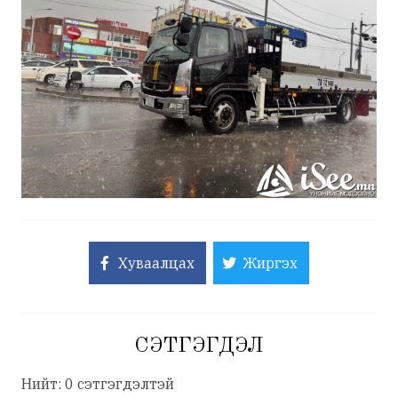
Хуваалцах
Жиргэх
СЭТГЭГДЭЛ
Нийт: 0 сэтгэгдэлтэй