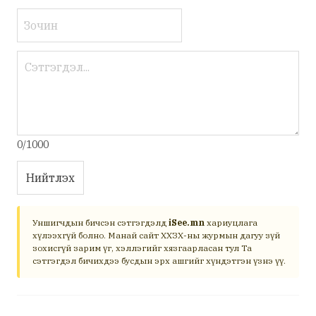
0/1000
Нийтлэх
Уншигчдын бичсэн сэтгэгдэлд
iSee.mn
хариуцлага
хүлээхгүй болно. Манай сайт ХХЗХ-ны журмын дагуу зүй
зохисгүй зарим үг, хэллэгийг хязгаарласан тул Та
сэтгэгдэл бичихдээ бусдын эрх ашгийг хүндэтгэн үзнэ үү.