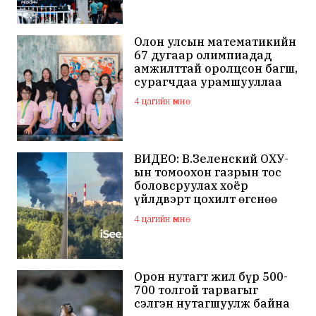
Олон улсын математикийн
67 дугаар олимпиадад
амжилттай оролцсон багш,
сурагчдаа урамшууллаа
4 цагийн өмнө
ВИДЕО: В.Зеленский ОХУ-
ын томоохон газрын тос
боловсруулах хоёр
үйлдвэрт цохилт өгснөө
мэдэгдлээ
4 цагийн өмнө
Орон нутагт жил бүр 500-
700 толгой тарвагыг
сэлгэн нутагшуулж байна