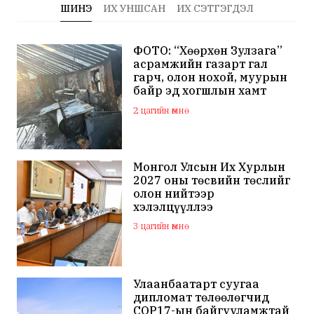
ШИНЭ
ИХ УНШСАН
ИХ СЭТГЭГДЭЛ
ФОТО: “Хөөрхөн Зулзага”
асрамжийн газарт гал
гарч, олон нохой, муурын
байр эд хогшлын хамт
шатжээ
2 цагийн өмнө
Монгол Улсын Их Хурлын
2027 оны төсвийн төслийг
олон нийтээр
хэлэлцүүллээ
3 цагийн өмнө
Улаанбаатарт суугаа
дипломат төлөөлөгчид
COP17-ын байгууламжтай