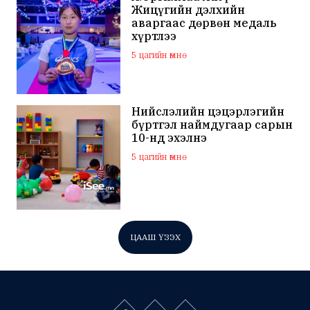
Жицүгийн дэлхийн
аваргаас дөрвөн медаль
хүртлээ
5 цагийн өмнө
Нийслэлийн цэцэрлэгийн
бүртгэл наймдугаар сарын
10-нд эхэлнэ
5 цагийн өмнө
ЦААШ ҮЗЭХ