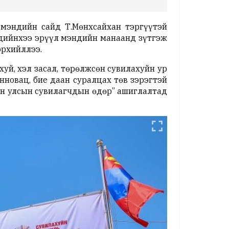
 мэндийн сайд Т.Мөнхсайхан тэргүүтэй
эдийнхээ эрүүл мэндийн манаанд зүтгэж
эрхийллээ.
хуй, хэл засал, төрөлжсөн сувилахуйн ур
нновац, бие даан суралцах төв зэрэгтэй
лон улсын сувилагчдын өдөр” ашиглалтад