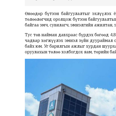
Өнөөдөр бүтээн байгуулалтыг эхлүүлэх ё
төлөөлөгчид оролцож бүтээн байгуулалтыг
байгаа эмч, сувилагч, эмнэлгийн ажилтан,
Тус төв найман давхраас бүрдэх бөгөөд 4,8
чадвар хөгжүүлэх эмнэл зүйн дуураймал о
байх юм. Уг барилгын ажлыг хурдан шуурх
оруулахын төлөө холбогдох яам, төрийн ба