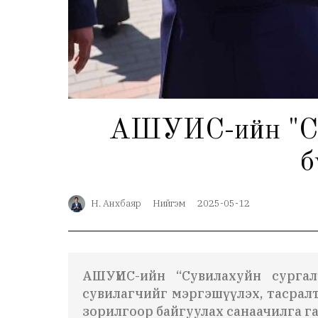
АШУҮИС-ийн "Су
б
Н. Анхбаяр
Нийгэм
2025-05-12
АШУҮИС-ийн “Сувилахуйн сургал
сувилагчийг мэргэшүүлэх, тасрал
зорилгоор байгуулах санаачилга г