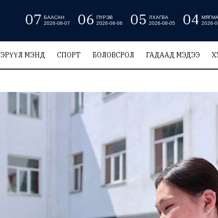
07
06
05
04
БААСАН
ПҮРЭВ
ЛХАГВА
МЯГМ
2026-08-07
2026-08-06
2026-08-05
2026-0
ЭРҮҮЛ МЭНД
СПОРТ
БОЛОВСРОЛ
ГАДААД МЭДЭЭ
Х