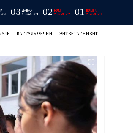
03
02
01
АР
ДАВАА
НЯМ
БЯМБА
8-04
2026-08-03
2026-08-02
2026-08-01
УУЛЬ
БАЙГАЛЬ ОРЧИН
ЭНТЕРТАЙНМЕНТ