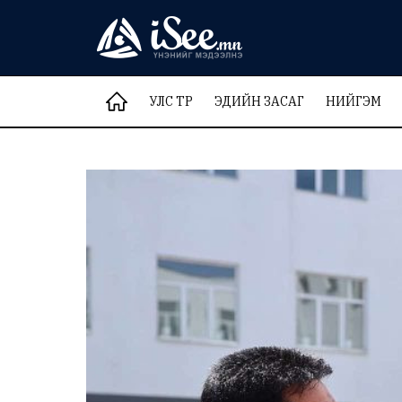
УЛС ТӨР
ЭДИЙН ЗАСАГ
НИЙГЭМ