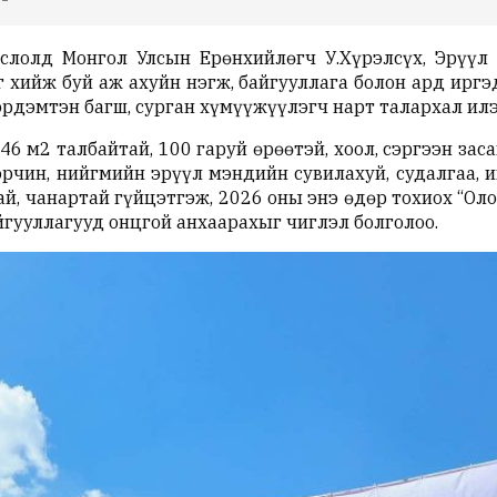
слолд Монгол Улсын Ерөнхийлөгч У.Хүрэлсүх, Эрүүл
 хийж буй аж ахуйн нэгж, байгууллага болон ард ирг
 эрдэмтэн багш, сурган хүмүүжүүлэгч нарт талархал ил
46 м2 талбайтай, 100 гаруй өрөөтэй, хоол, сэргээн заса
рчин, нийгмийн эрүүл мэндийн сувилахуй, судалгаа, и
ай, чанартай гүйцэтгэж, 2026 оны энэ өдөр тохиох “О
йгууллагууд онцгой анхаарахыг чиглэл болголоо.