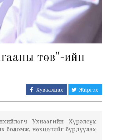
гааны төв"-ийн
э
Хуваалцах
Жиргэх
нхийлөгч Ухнаагийн Хүрэлсүх
йх боломж, нөхцөлийг бүрдүүлэх