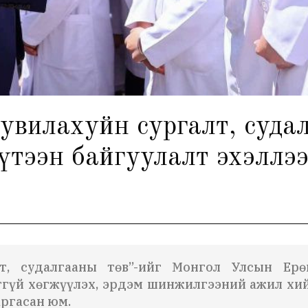
вилахуйн сургалт, судал
үтээн байгуулалт эхэллэ
т, судалгааны төв”-ийг Монгол Улсын Ерө
тгүй хөгжүүлэх, эрдэм шинжилгээний ажил хи
аргасан юм.