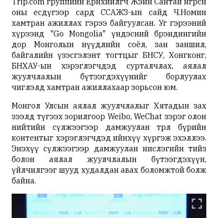
Trip.com группийн Ерөнхийлөгч Жэйн Сантай өнгөрсөн
оны есдүгээр сард ССАЖЗ-ын сайд Ч.Номин
хамтран ажиллах гэрээ байгуулсан. Уг гэрээний
хүрээнд "Go Mongolia" үндэсний брэндингийн
дор Монголын нүүдлийн соёл, зан заншил,
байгалийн үзэсгэлэнт тогтцыг БНСУ, Хонгконг,
БНХАУ-ын хэрэглэгчдэд сурталчлах, аялал
жуулчлалын бүтээгдэхүүнийг борлуулах
чиглэлд хамтран ажиллахаар зорьсон юм.
Монгол Улсын аялал жуулчлалыг Хятадын зах
зээлд түгээх зорилгоор Weibo, WeChat зэрэг олон
нийтийн сүлжээгээр дамжуулан төрөл бүрийн
контентыг хэрэглэгчдэд ийнхүү хүргэж эхэллээ.
Энэхүү сүлжээгээр дамжуулан нислэгийн тийз
болон аялал жуулчлалын бүтээгдэхүүн,
үйлчилгээг шууд худалдан авах боломжтой болж
байна.