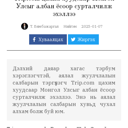
Улсыг албан ёсоор сурталчилж
эхэллээ
Т. Бямбажаргал
Нийгэм
2025-01-07
Хуваалцах
Жиргэх
Дэлхий даяар хагас тэрбум
хэрэглэгчтэй, аялал жуулчлалын
салбарын тэргүүлэгч Trip.com цахим
хуудсаар Монгол Улсыг албан ёсоор
сурталчилж эхэллээ. Энэ нь аялал
жуулчлалын салбарын хувьд чухал
алхам болж буй юм.