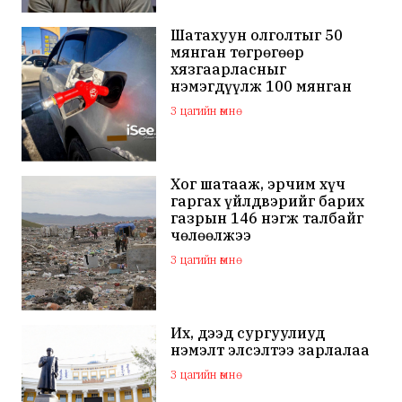
халдаж, худал мэдээлэл
тараалаа
Шатахуун олголтыг 50
мянган төгрөгөөр
хязгаарласныг
нэмэгдүүлж 100 мянган
төгрөгт хүргэхээр судалж
3 цагийн өмнө
байна
Хог шатааж, эрчим хүч
гаргах үйлдвэрийг барих
газрын 146 нэгж талбайг
чөлөөлжээ
3 цагийн өмнө
Их, дээд сургуулиуд
нэмэлт элсэлтээ зарлалаа
3 цагийн өмнө