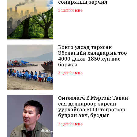
сонирхлын зөрчил
3 цагийн өмнө
Конго улсад тархсан
Эболагийн халдварын тоо
4000 давж, 1850 хүн нас
баржээ
3 цагийн өмнө
Өмгөөлөгч Б.Мэргэн: Таван
сая доллароор зарсан
уурхайгаа 5000 төгрөгөөр
буцаан авч, бусдыг
залилсан Ө.Ганзоригийн
3 цагийн өмнө
өмгөөлөгч ёс зүйгүйгээр
бусдын нэр хүндэд