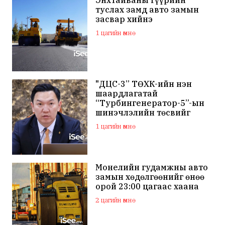
Энхтайваны гүүрийн
туслах замд авто замын
засвар хийнэ
1 цагийн өмнө
"ДЦС-3” ТӨХК-ийн нэн
шаардлагатай
“Турбингенератор-5”-ын
шинэчлэлийн төсвийг
шийдвэрлэхээр болов
1 цагийн өмнө
Монелийн гудамжны авто
замын хөдөлгөөнийг өнөө
орой 23:00 цагаас хаана
2 цагийн өмнө