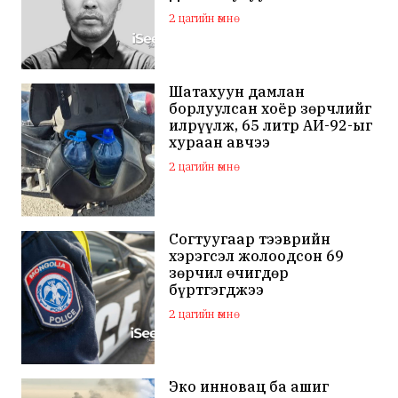
2 цагийн өмнө
Шатахуун дамлан
борлуулсан хоёр зөрчлийг
илрүүлж, 65 литр АИ-92-ыг
хураан авчээ
2 цагийн өмнө
Согтуугаар тээврийн
хэрэгсэл жолоодсон 69
зөрчил өчигдөр
бүртгэгджээ
2 цагийн өмнө
Эко инновац ба ашиг