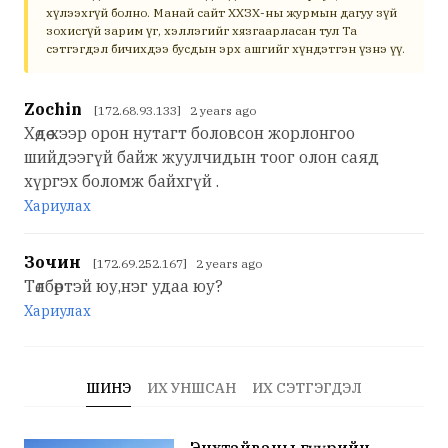
хүлээхгүй болно. Манай сайт ХХЗХ-ны журмын дагуу зүй
зохисгүй зарим үг, хэллэгийг хязгаарласан тул Та
сэтгэгдэл бичихдээ бусдын эрх ашгийг хүндэтгэн үзнэ үү.
Zochin
[172.68.93.133] 2 years ago
Хөдөө хээр орон нутагт боловсон жорлонгоо
шийдээгүй байж жуулчидын тоог олон саяд
хүргэх боломж байхгүй .
Хариулах
Зочин
[172.69.252.167] 2 years ago
Төлбөртэй юу,нэг удаа юу?
Хариулах
ШИНЭ
ИХ УНШСАН
ИХ СЭТГЭГДЭЛ