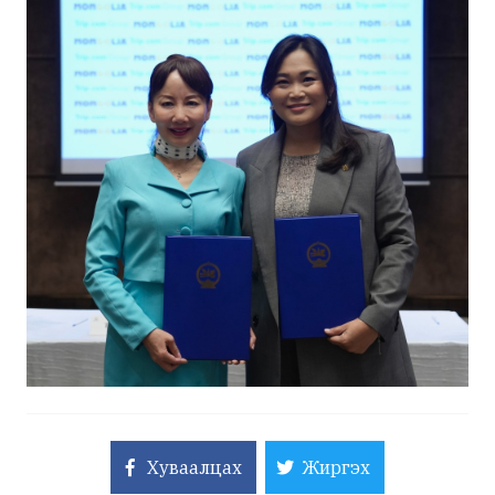
Хуваалцах
Жиргэх