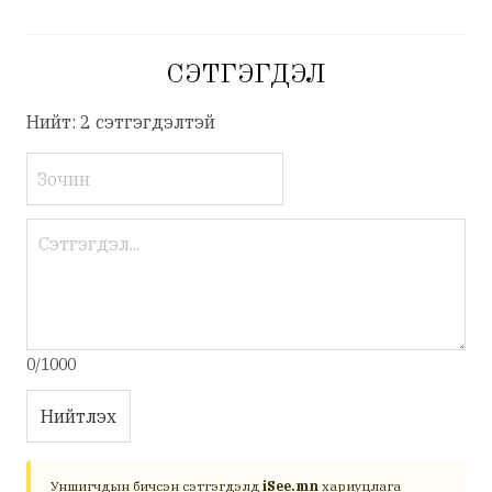
СЭТГЭГДЭЛ
Нийт: 2 сэтгэгдэлтэй
0/1000
Нийтлэх
Уншигчдын бичсэн сэтгэгдэлд
iSee.mn
хариуцлага