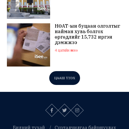
НӨАТ-ын буцаан олголтыг
найман хувь болгох
өргөдлийг 15,732 иргэн
дэмжжээ
4 цагийн өмнө
ЦААШ ҮЗЭХ
Бидний тухай
Сурталчилгаа байршуулах