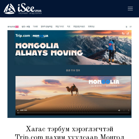
Хагас тэрбум хэрэглэгчтэй
Trip.com цахим хуудсаар Монгол