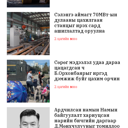
Сэлэнгэ аймагт 70МВт-ын
дулааны цахилгаан
станцыг ирэх сард
ашиглалтад оруулна
2 цагийн өмнө
Сөрөг мэдээлэл удаа дараа
цацагдсан ч
Б.Орхонбаярыг иргэд
дэмжиж буйг цахим орчин
дахь сэтгэгдэл харууллаа
2 цагийн өмнө
Ардчилсан намын Намын
байгуулалт хариуцсан
нарийн бичгийн даргаар
Д.Мөнхчулууныг томиллоо